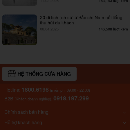
11.02.2025
163,143 lượt xem
20 di tích lịch sử từ Bắc chí Nam nổi tiếng
thu hút du khách
08.04.2025
146,508 lượt xem
HỆ THỐNG CỬA HÀNG
1800.6198
Hotline:
(miễn phí 09:00 - 22:00)
0918.197.299
B2B
:
(Khách doanh nghiệp)
Chính sách bán hàng
Hỗ trợ khách hàng