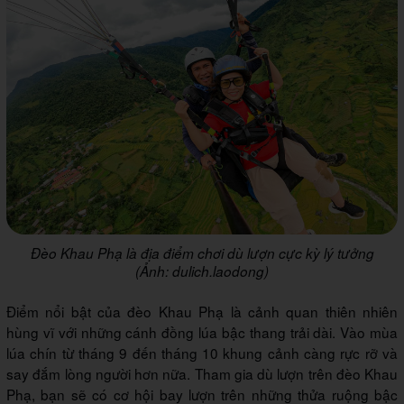
Đèo Khau Phạ là địa điểm chơi dù lượn cực kỳ lý tưởng
(Ảnh: dulich.laodong)
Điểm nổi bật của đèo Khau Phạ là cảnh quan thiên nhiên
hùng vĩ với những cánh đồng lúa bậc thang trải dài. Vào mùa
lúa chín từ tháng 9 đến tháng 10 khung cảnh càng rực rỡ và
say đắm lòng người hơn nữa. Tham gia dù lượn trên đèo Khau
Phạ, bạn sẽ có cơ hội bay lượn trên những thửa ruộng bậc