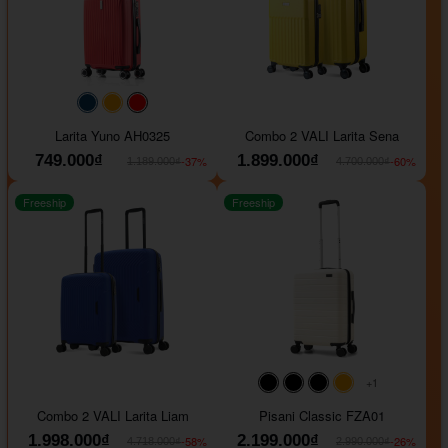
#093f69
#ffa500
#FF0000
Larita Yuno AH0325
Combo 2 VALI Larita Sena
749.000₫
1.899.000₫
-37%
-60%
1.189.000₫
4.700.000₫
Freeship
Freeship
+1
#000000
#000000
#000000
#ffa500
Combo 2 VALI Larita Liam
Pisani Classic FZA01
1.998.000₫
2.199.000₫
-58%
-26%
4.718.000₫
2.990.000₫