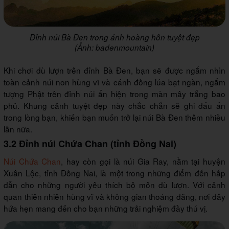
Đỉnh núi Bà Đen trong ánh hoàng hôn tuyệt đẹp
(Ảnh: badenmountain)
Khi chơi dù lượn trên đỉnh Bà Đen, bạn sẽ được ngắm nhìn
toàn cảnh núi non hùng vĩ và cánh đồng lúa bạt ngàn, ngắm
tượng Phật trên đỉnh núi ẩn hiện trong màn mây trắng bao
phủ. Khung cảnh tuyệt đẹp này chắc chắn sẽ ghi dấu ấn
trong lòng bạn, khiến bạn muốn trở lại núi Bà Đen thêm nhiều
lần nữa.
3.2 Đỉnh núi Chứa Chan (tỉnh Đồng Nai)
Núi Chứa Chan
, hay còn gọi là núi Gia Ray, nằm tại huyện
Xuân Lộc, tỉnh Đồng Nai, là một trong những điểm đến hấp
dẫn cho những người yêu thích bộ môn dù lượn. Với cảnh
quan thiên nhiên hùng vĩ và không gian thoáng đãng, nơi đây
hứa hẹn mang đến cho bạn những trải nghiệm đầy thú vị.