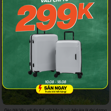
2.3 Đèo Hải Vân (tỉnh Thừa Thiên-Huế)
Đèo Hải Vân
nằm giữa hai tỉnh Thừa Thiên Huế và Đà Nẵng,
là đỉnh đèo nổi tiếng với sự hùng vỹ bậc nhất Việt Nam. Với độ
cao 500m so với mực nước biển, đèo Hải Vân mang đến cho
người chơi dù lượn những trải nghiệm thú vị và đầy thử thách.
Đèo Hải Vân với địa thế một bên là núi, bên kia là đại dương