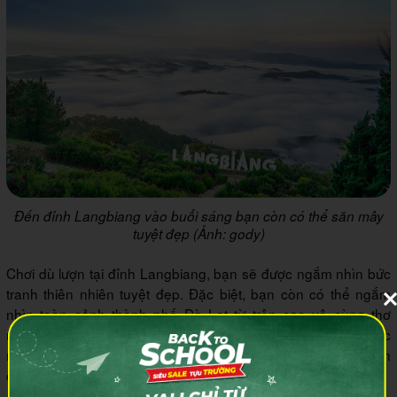
Đến đỉnh Langbiang vào buổi sáng bạn còn có thể săn mây
tuyệt đẹp (Ảnh: gody)
Chơi dù lượn tại đỉnh Langbiang, bạn sẽ được ngắm nhìn bức
tranh thiên nhiên tuyệt đẹp. Đặc biệt, bạn còn có thể ngắm
nhìn toàn cảnh thành phố Đà Lạt từ trên cao vô cùng thơ
mộng. Ngoài ra, tại đây còn có các hoạt động dã ngoại khác
như leo núi, cắm trại, vị trí thuận tiện di chuyển đến tham quan
các điểm du lịch nổi tiếng của Đà Lạt.