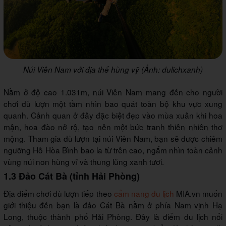
Núi Viên Nam với địa thế hùng vỹ (Ảnh: dulichxanh)
Nằm ở độ cao 1.031m, núi Viên Nam mang đến cho người
chơi dù lượn một tầm nhìn bao quát toàn bộ khu vực xung
quanh. Cảnh quan ở đây đặc biệt đẹp vào mùa xuân khi hoa
mận, hoa đào nở rộ, tạo nên một bức tranh thiên nhiên thơ
mộng. Tham gia dù lượn tại núi Viên Nam, bạn sẽ được chiêm
ngưỡng Hồ Hòa Bình bao la từ trên cao, ngắm nhìn toàn cảnh
vùng núi non hùng vĩ và thung lũng xanh tươi.
1.3 Đảo Cát Bà (tỉnh Hải Phòng)
Địa điểm chơi dù lượn tiếp theo
cẩm nang du lịch
MIA.vn muốn
giới thiệu đến bạn là đảo Cát Bà nằm ở phía Nam vịnh Hạ
Long, thuộc thành phố Hải Phòng. Đây là điểm du lịch nổi