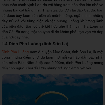
nhìn toàn cảnh vịnh Lan Hạ với hàng trăm hòn đảo lớn nhỏ và
những bãi cát trắng mịn. Tham gia dù lượn tại đảo Cát Bà, bạn
sẽ được bay lượn trên biển cả mênh mông, ngắm nhìn những
dãy núi đá vôi trùng điệp và tận hưởng không khí trong lành
của biển đảo. Bạn có thể kết hợp ghé thăm vịnh Hạ Long và
đảo Cát Bà trong một chuyến đi để khám phá trọn vẹn vẻ đẹp
của nơi đây nhé.
1.4 Đỉnh Pha Luông (tỉnh Sơn La)
Đỉnh Pha Luông
nằm ở huyện Mộc Châu, tỉnh Sơn La, là một
trong những điểm chơi dù lượn mới nổi và hấp dẫn bậc nhất
của miền Bắc. Nằm ở độ cao 2.000m, đỉnh Pha Luông mang
đến cho người chơi dù lượn những trải nghiệm tuyệt vời.