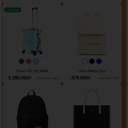
Freeship
#40454a
#b76e79
#9ad8e7
#ffffff
#faf0e6
#000000
#0000FF
Pisani X9 YG1849A
Larita Metro One
3.390.000₫
479.000₫
-26%
-19%
4.612.000₫
589.000₫