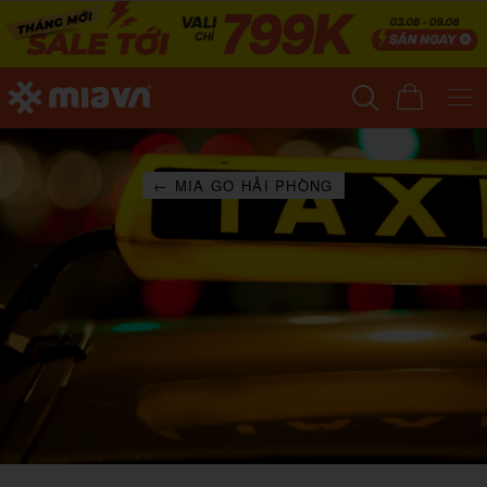
← MIA GO HẢI PHÒNG