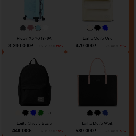
#40454a
#b76e79
#9ad8e7
#ffffff
#faf0e6
#000000
#0000FF
Pisani X9 YG1849A
Larita Metro One
3.390.000₫
479.000₫
-26%
-19%
4.612.000₫
589.000₫
+1
#faf0e6
#000000
#0000FF
#008000
#000000
#000000
#1e35a5
Larita Classic Basic
Larita Metro Work
449.000₫
589.000₫
-13%
-16%
519.000₫
699.000₫