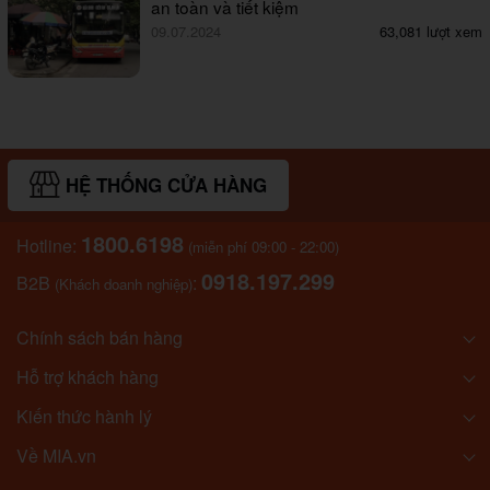
an toàn và tiết kiệm
09.07.2024
63,081 lượt xem
HỆ THỐNG CỬA HÀNG
1800.6198
Hotline:
(miễn phí 09:00 - 22:00)
0918.197.299
B2B
:
(Khách doanh nghiệp)
Chính sách bán hàng
Hỗ trợ khách hàng
Kiến thức hành lý
Về MIA.vn