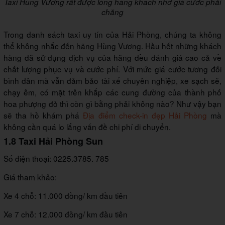
Taxi Hùng Vương rất được lòng hàng khách nhờ giá cước phải
chăng
Trong danh sách taxi uy tín của Hải Phòng, chúng ta không
thể không nhắc đến hãng Hùng Vương. Hầu hết những khách
hàng đã sử dụng dịch vụ của hãng đều đánh giá cao cả về
chất lượng phục vụ và cước phí. Với mức giá cước tương đối
bình dân mà vẫn đảm bảo tài xế chuyên nghiệp, xe sạch sẽ,
chạy êm, có mặt trên khắp các cung đường của thành phố
hoa phượng đỏ thì còn gì bằng phải không nào? Như vậy bạn
sẽ tha hồ khám phá
Địa điểm check-in đẹp Hải Phòng
mà
không cần quá lo lắng vấn đề chi phí di chuyển.
1.8 Taxi Hải Phòng Sun
Số điện thoại: 0225.3785. 785
Giá tham khảo:
Xe 4 chỗ: 11.000 đồng/ km đầu tiên
Xe 7 chỗ: 12.000 đồng/ km đầu tiên