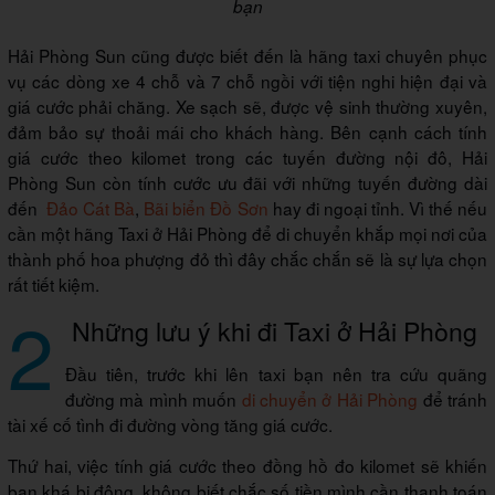
bạn
Hải Phòng Sun cũng được biết đến là hãng taxi chuyên phục
vụ các dòng xe 4 chỗ và 7 chỗ ngồi với tiện nghi hiện đại và
giá cước phải chăng. Xe sạch sẽ, được vệ sinh thường xuyên,
đảm bảo sự thoải mái cho khách hàng. Bên cạnh cách tính
giá cước theo kilomet trong các tuyến đường nội đô, Hải
Phòng Sun còn tính cước ưu đãi với những tuyến đường dài
đến
Đảo Cát Bà
,
Bãi biển Đồ Sơn
hay đi ngoại tỉnh. Vì thế nếu
cần một hãng Taxi ở Hải Phòng để di chuyển khắp mọi nơi của
thành phố hoa phượng đỏ thì đây chắc chắn sẽ là sự lựa chọn
rất tiết kiệm.
2
Những lưu ý khi đi Taxi ở Hải Phòng
Đầu tiên, trước khi lên taxi bạn nên tra cứu quãng
đường mà mình muốn
di chuyển ở Hải Phòng
để tránh
tài xế cố tình đi đường vòng tăng giá cước.
Thứ hai, việc tính giá cước theo đồng hồ đo kilomet sẽ khiến
bạn khá bị động, không biết chắc số tiền mình cần thanh toán