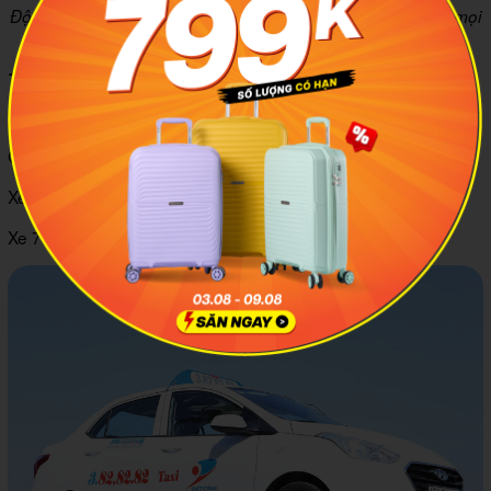
Đội xe của Trung Kiên luôn sẵn sàng phục vụ khách hàng mọi
lúc mọi nơi
1.6 Taxi Đất Cảng
Số điện thoại: 0225.3736.736 – 031.3567.567
Giá cước taxi tham khảo:
Xe 4 chỗ: 10.000 đồng/km đầu tiên
Xe 7 chỗ: 10.000 đồng/km đầu tiên