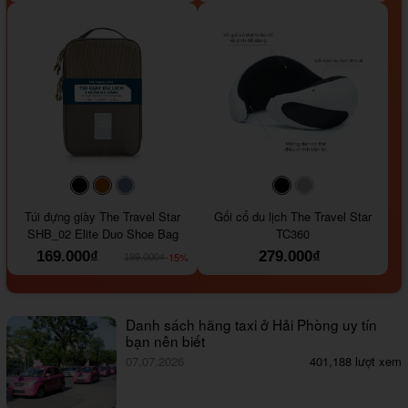
#000000
#964B00
#647290
#000000
#a9a9a9
Túi đựng giày The Travel Star
Gối cổ du lịch The Travel Star
SHB_02 Elite Duo Shoe Bag
TC360
169.000₫
279.000₫
-15%
199.000₫
Danh sách hãng taxi ở Hải Phòng uy tín
bạn nên biết
07.07.2026
401,188 lượt xem