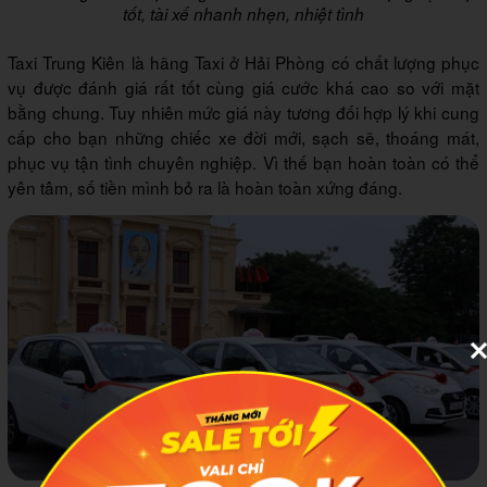
tốt, tài xế nhanh nhẹn, nhiệt tình
Taxi Trung Kiên là hãng Taxi ở Hải Phòng có chất lượng phục
vụ được đánh giá rất tốt cùng giá cước khá cao so với mặt
bằng chung. Tuy nhiên mức giá này tương đối hợp lý khi cung
cấp cho bạn những chiếc xe đời mới, sạch sẽ, thoáng mát,
phục vụ tận tình chuyên nghiệp. Vì thế bạn hoàn toàn có thể
yên tâm, số tiền mình bỏ ra là hoàn toàn xứng đáng.