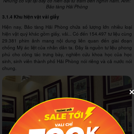
Những cổ vật tại đây có niên đại từ trăm đến nghìn năm
. Ảnh:
Bảo tàng Hải Phòng
3.1.4 Khu hiện vật vải giấy
Hiện nay, Bảo tàng Hải Phòng chứa số lượng lớn nhiều loại
hiện vật quý khác gồm giấy, vải... Có đến 154.497 tư liệu cùng
29.381 phim ảnh mang nội dung liên quan đến giai đoạn
chống Mỹ ác liệt của nhân dân ta. Đây là nguồn tư liệu phong
phú cho công tác trưng bày, nghiên cứu khoa học của học
sinh, sinh viên thành phố Hải Phòng nói riêng và cả nước nói
chung.