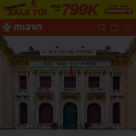
← MIA GO HẢI PHÒNG