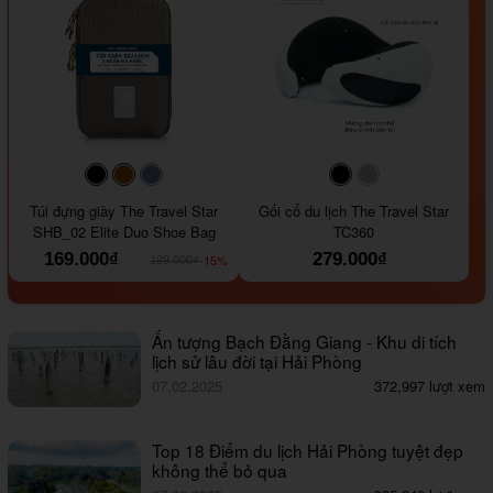
#000000
#964B00
#647290
#000000
#a9a9a9
Túi đựng giày The Travel Star
Gối cổ du lịch The Travel Star
SHB_02 Elite Duo Shoe Bag
TC360
169.000₫
279.000₫
-15%
199.000₫
Ấn tượng Bạch Đằng Giang - Khu di tích
lịch sử lâu đời tại Hải Phòng
07.02.2025
372,997 lượt xem
Top 18 Điểm du lịch Hải Phòng tuyệt đẹp
không thể bỏ qua