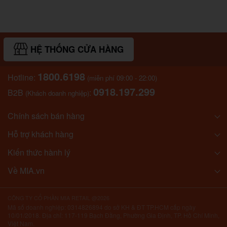
HỆ THỐNG CỬA HÀNG
1800.6198
Hotline:
(miễn phí 09:00 - 22:00)
0918.197.299
B2B
:
(Khách doanh nghiệp)
Chính sách bán hàng
Hỗ trợ khách hàng
Kiến thức hành lý
Về MIA.vn
CÔNG TY CỔ PHẦN MIA RETAIL @2026
Mã số doanh nghiệp: 0314826894 do sở KH & ĐT TP.HCM cấp ngày
10/01/2018. Địa chỉ: 117-119 Bạch Đằng, Phường Gia Định, TP. Hồ Chí Minh,
Việt Nam.