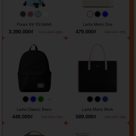
#40454a
#b76e79
#9ad8e7
#ffffff
#faf0e6
#000000
#0000FF
Pisani X9 YG1849A
Larita Metro One
3.390.000₫
479.000₫
-26%
-19%
4.612.000₫
589.000₫
+1
#faf0e6
#000000
#0000FF
#008000
#000000
#000000
#1e35a5
Larita Classic Basic
Larita Metro Work
449.000₫
589.000₫
-13%
-16%
519.000₫
699.000₫