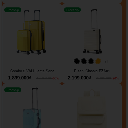
Freeship
Freeship
+1
#000000
#000000
#000000
#ffa500
Combo 2 VALI Larita Sena
Pisani Classic FZA01
1.899.000₫
2.199.000₫
-60%
-26%
4.700.000₫
2.990.000₫
Freeship