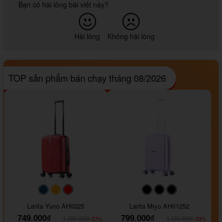
Bạn có hài lòng bài viết này?
Hài lòng
Không hài lòng
TOP sản phẩm bán chạy tháng 08/2026
#093f69
#ffa500
#FF0000
#000000
#000000
#000000
Larita Yuno AH0325
Larita Miyo AH01252
749.000₫
799.000₫
-37%
-33%
1.189.000₫
1.199.000₫