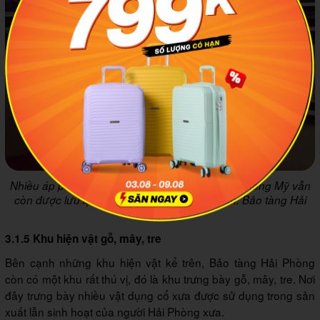
Nhiều áp phích, tài liệu lịch sử về kháng chiến chống Mỹ vẫn
còn được lưu lại tại Bảo tàng Hải Phòng
. Ảnh: Bảo tàng Hải
Phòng
3.1.5 Khu hiện vật gỗ, mây, tre
Bên cạnh những khu hiện vật kể trên, Bảo tàng Hải Phòng
còn có một khu rất thú vị, đó là khu trưng bày gỗ, mây, tre. Nơi
đây trưng bày nhiều vật dụng cổ xưa được sử dụng trong sản
xuất lẫn sinh hoạt của người Hải Phòng xưa.