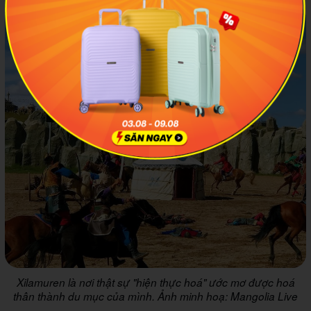
Xilamuren là nơi thật sự "hiện thực hoá" ước mơ được hoá
thân thành du mục của mình. Ảnh minh hoạ: Mangolia Live