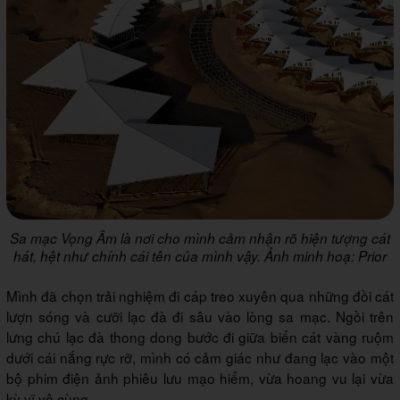
Sa mạc Vọng Âm là nơi cho mình cảm nhận rõ hiện tượng cát
hát, hệt như chính cái tên của mình vậy. Ảnh minh hoạ: Prior
Mình đã chọn trải nghiệm đi cáp treo xuyên qua những đồi cát
lượn sóng và cưỡi lạc đà đi sâu vào lòng sa mạc. Ngồi trên
lưng chú lạc đà thong dong bước đi giữa biển cát vàng ruộm
dưới cái nắng rực rỡ, mình có cảm giác như đang lạc vào một
bộ phim điện ảnh phiêu lưu mạo hiểm, vừa hoang vu lại vừa
kỳ vĩ vô cùng.