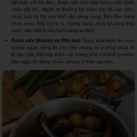
kết hợp với trà đen, được nấu trực tiếp trong một chiếc
chảo sắt lớn. Người ta thường bỏ thêm hạt kê xào giòn,
váng sữa và thịt cừu khô vào uống cùng. Ban đầu uống
chưa quen thấy hơi lạ vị, nhưng càng uống lại càng thấy
cuốn, đặc biệt là vào buổi sáng se lạnh.
Rượu sữa được lên men
Rượu sữa (Kumis) và Phô mai:
từ sữa ngựa, nồng độ cồn nhẹ nhưng có vị chua chua, tê
tê đầu lưỡi. Kết hợp thêm vài miếng phô mai khô tự nhiên
béo ngậy thì đúng chuẩn phong vị thảo nguyên.