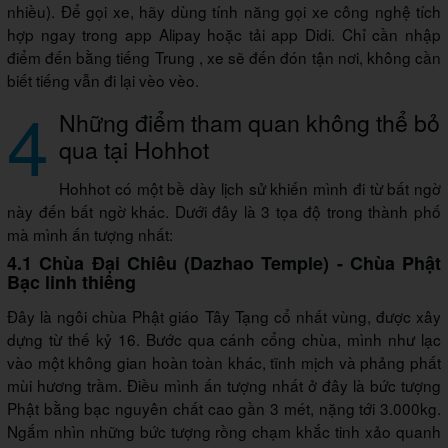
nhiều). Để gọi xe, hãy dùng tính năng gọi xe công nghệ tích
hợp ngay trong app
Alipay
hoặc tải app
Didi
. Chỉ cần nhập
điểm đến bằng tiếng Trung , xe sẽ đến đón tận nơi, không cần
biết tiếng vẫn đi lại vèo vèo.
4
Những điểm tham quan không thể bỏ
qua tại Hohhot
Hohhot có một bề dày lịch sử khiến mình đi từ bất ngờ
này đến bất ngờ khác. Dưới đây là 3 tọa độ trong thành phố
mà mình ấn tượng nhất:
4.1 Chùa Đại Chiêu (Dazhao Temple) - Chùa Phật
Bạc linh thiêng
Đây là ngôi chùa Phật giáo Tây Tạng cổ nhất vùng, được xây
dựng từ thế kỷ 16. Bước qua cánh cổng chùa, mình như lạc
vào một không gian hoàn toàn khác, tĩnh mịch và phảng phất
mùi hương trầm. Điều mình ấn tượng nhất ở đây là bức tượng
Phật bằng bạc nguyên chất cao gần 3 mét, nặng tới 3.000kg.
Ngắm nhìn những bức tượng rồng chạm khắc tinh xảo quanh