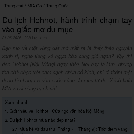
Trang chủ
/
MIA Go
/
Trung Quốc
Du lịch Hohhot, hành trình chạm tay
vào giấc mơ du mục
21.06.2026
|
238 lượt xem
Bạn mơ về một vùng đất mở mắt ra là thấy thảo nguyên
xanh rì, nghe tiếng vó ngựa hòa cùng gió ngàn? Vậy thì
đến Hohhot (Nội Mông) ngay thôi! Nơi này lạ lắm, những
tòa nhà chọc trời nằm cạnh chùa cổ kính, chỉ đi thêm một
đoạn là chạm tay vào cuộc sống du mục tự do. Xách balo
MIA.vn đi cùng mình nè!
Xem nhanh
1. Giới thiệu về Hohhot - Cửa ngõ văn hóa Nội Mông
2. Du lịch Hohhot mùa nào đẹp nhất?
2.1 Mùa hè và đầu thu (Tháng 7 – Tháng 9): Thời điểm vàng