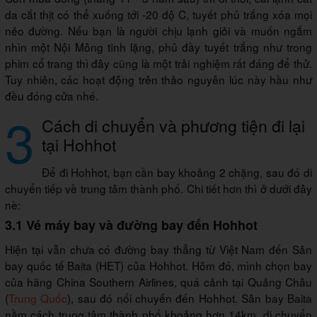
da cắt thịt có thể xuống tới -20 độ C, tuyết phủ trắng xóa mọi
nẻo đường. Nếu bạn là người chịu lạnh giỏi và muốn ngắm
nhìn một Nội Mông tĩnh lặng, phủ đầy tuyết trắng như trong
phim cổ trang thì đây cũng là một trải nghiệm rất đáng để thử.
Tuy nhiên, các hoạt động trên thảo nguyên lúc này hầu như
đều đóng cửa nhé.
3
Cách di chuyển và phương tiện đi lại
tại Hohhot
Để đi Hohhot, bạn cần bay khoảng 2 chặng, sau đó di
chuyển tiếp về trung tâm thành phố. Chi tiết hơn thì ở dưới đây
nè:
3.1 Vé máy bay và đường bay đến Hohhot
Hiện tại vẫn chưa có đường bay thẳng từ Việt Nam đến Sân
bay quốc tế Baita (HET) của Hohhot. Hôm đó, mình chọn bay
của hãng China Southern Airlines, quá cảnh tại Quảng Châu
(
Trung Quốc
), sau đó nối chuyến đến Hohhot. Sân bay Baita
nằm cách trung tâm thành phố khoảng hơn 14km, di chuyển