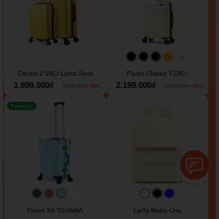
+1
#000000
#000000
#000000
#ffa500
Combo 2 VALI Larita Sena
Pisani Classic FZA01
1.899.000₫
2.199.000₫
-60%
-26%
4.700.000₫
2.990.000₫
Freeship
#40454a
#b76e79
#9ad8e7
#ffffff
#faf0e6
#000000
#0000FF
Pisani X9 YG1849A
Larita Metro One