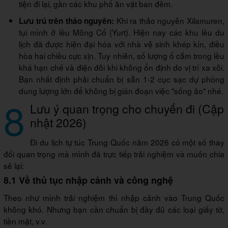
tiện đi lại, gần các khu phố ăn vặt ban đêm.
Khi ra thảo nguyên Xilamuren,
Lưu trú trên thảo nguyên:
tụi mình ở lều Mông Cổ (Yurt). Hiện nay các khu lều du
lịch đã được hiện đại hóa với nhà vệ sinh khép kín, điều
hòa hai chiều cực xịn. Tuy nhiên, số lượng ổ cắm trong lều
khá hạn chế và điện đôi khi không ổn định do vị trí xa xôi.
Bạn nhất định phải chuẩn bị sẵn 1-2 cục sạc dự phòng
dung lượng lớn để không bị gián đoạn việc "sống ảo" nhé.
8
Lưu ý quan trọng cho chuyến đi (Cập
nhật 2026)
Đi du lịch tự túc Trung Quốc năm 2026 có một số thay
đổi quan trọng mà mình đã trực tiếp trải nghiệm và muốn chia
sẻ lại:
8.1 Về thủ tục nhập cảnh và công nghệ
Theo như mình trải nghiệm thì nhập cảnh vào Trung Quốc
không khó. Nhưng bạn cần chuẩn bị đầy đủ các loại giấy tờ,
tiền mặt, v.v.