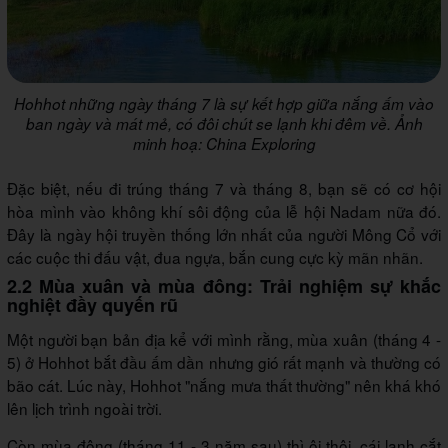
Hohhot những ngày tháng 7 là sự kết hợp giữa nắng ấm vào
ban ngày và mát mẻ, có đôi chút se lạnh khi đêm về. Ảnh
minh hoạ: China Exploring
Đặc biệt, nếu đi trúng tháng 7 và tháng 8, bạn sẽ có cơ hội
hòa mình vào không khí sôi động của lễ hội Nadam nữa đó.
Đây là ngày hội truyền thống lớn nhất của người Mông Cổ với
các cuộc thi đấu vật, đua ngựa, bắn cung cực kỳ mãn nhãn.
2.2 Mùa xuân và mùa đông: Trải nghiệm sự khắc
nghiệt đầy quyến rũ
Một người bạn bản địa kể với mình rằng, mùa xuân (tháng 4 -
5) ở Hohhot bắt đầu ấm dần nhưng gió rất mạnh và thường có
bão cát. Lúc này, Hohhot "nắng mưa thất thường" nên khá khó
lên lịch trình ngoài trời.
Còn mùa đông (tháng 11 - 3 năm sau) thì ôi thôi, cái lạnh cắt