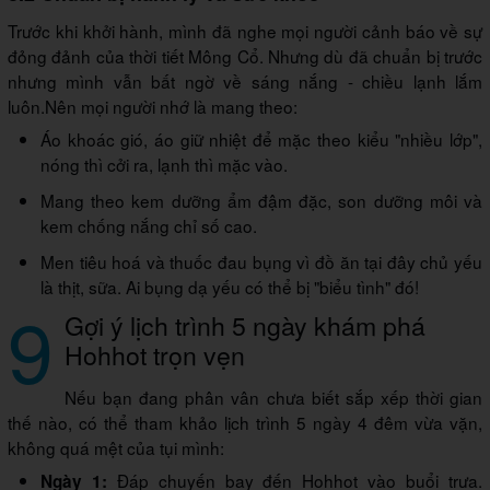
Trước khi khởi hành, mình đã nghe mọi người cảnh báo về sự
đỏng đảnh của thời tiết Mông Cổ. Nhưng dù đã chuẩn bị trước
nhưng mình vẫn bất ngờ về sáng nắng - chiều lạnh lắm
luôn.Nên mọi người nhớ là mang theo:
Áo khoác gió, áo giữ nhiệt để mặc theo kiểu "nhiều lớp",
nóng thì cởi ra, lạnh thì mặc vào.
Mang theo kem dưỡng ẩm đậm đặc, son dưỡng môi và
kem chống nắng chỉ số cao.
Men tiêu hoá và thuốc đau bụng vì đồ ăn tại đây chủ yếu
là thịt, sữa. Ai bụng dạ yếu có thể bị "biểu tình" đó!
9
Gợi ý lịch trình 5 ngày khám phá
Hohhot trọn vẹn
Nếu bạn đang phân vân chưa biết sắp xếp thời gian
thế nào, có thể tham khảo lịch trình 5 ngày 4 đêm vừa vặn,
không quá mệt của tụi mình:
Đáp chuyến bay đến Hohhot vào buổi trưa.
Ngày 1: