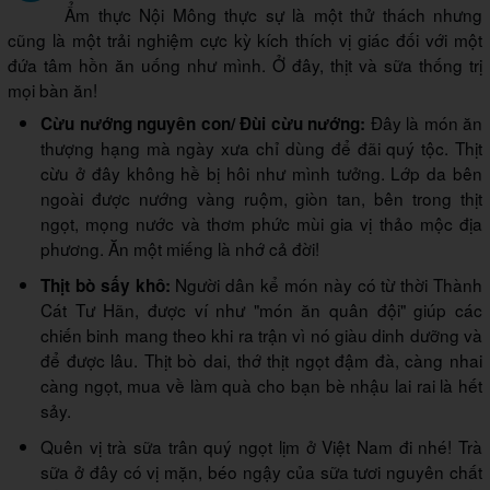
Ẩm thực Nội Mông thực sự là một thử thách nhưng
cũng là một trải nghiệm cực kỳ kích thích vị giác đối với một
đứa tâm hồn ăn uống như mình. Ở đây, thịt và sữa thống trị
mọi bàn ăn!
Đây là món ăn
Cừu nướng nguyên con/ Đùi cừu nướng:
thượng hạng mà ngày xưa chỉ dùng để đãi quý tộc. Thịt
cừu ở đây không hề bị hôi như mình tưởng. Lớp da bên
ngoài được nướng vàng ruộm, giòn tan, bên trong thịt
ngọt, mọng nước và thơm phức mùi gia vị thảo mộc địa
phương. Ăn một miếng là nhớ cả đời!
Người dân kể món này có từ thời Thành
Thịt bò sấy khô:
Cát Tư Hãn, được ví như "món ăn quân đội" giúp các
chiến binh mang theo khi ra trận vì nó giàu dinh dưỡng và
để được lâu. Thịt bò dai, thớ thịt ngọt đậm đà, càng nhai
càng ngọt, mua về làm quà cho bạn bè nhậu lai rai là hết
sảy.
Quên vị trà sữa trân quý ngọt lịm ở Việt Nam đi nhé! Trà
sữa ở đây có vị mặn, béo ngậy của sữa tươi nguyên chất