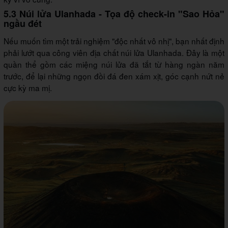
5.3 Núi lửa Ulanhada - Tọa độ check-in "Sao Hỏa"
ngầu đét
Nếu muốn tìm một trải nghiệm "độc nhất vô nhị", bạn nhất định
phải lướt qua công viên địa chất núi lửa Ulanhada. Đây là một
quần thể gồm các miệng núi lửa đã tắt từ hàng ngàn năm
trước, để lại những ngọn đồi đá đen xám xịt, góc cạnh nứt nẻ
cực kỳ ma mị.