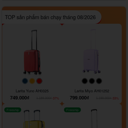
TOP sản phẩm bán chạy tháng 08/2026
#093f69
#ffa500
#FF0000
#000000
#000000
#000000
Larita Yuno AH0325
Larita Miyo AH01252
749.000₫
799.000₫
-37%
-33%
1.189.000₫
1.199.000₫
Freeship
Freeship