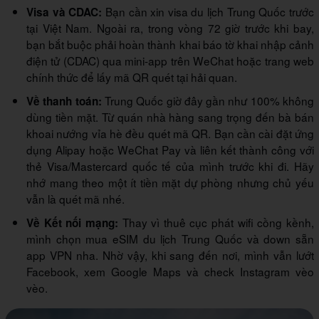
Bạn cần xin visa du lịch Trung Quốc trước
Visa và CDAC:
tại Việt Nam. Ngoài ra, trong vòng 72 giờ trước khi bay,
bạn bắt buộc phải hoàn thành khai báo tờ khai nhập cảnh
điện tử (CDAC) qua mini-app trên WeChat hoặc trang web
chính thức để lấy mã QR quét tại hải quan.
Trung Quốc giờ đây gần như 100% không
Về thanh toán:
dùng tiền mặt. Từ quán nhà hàng sang trọng đến bà bán
khoai nướng vỉa hè đều quét mã QR. Bạn cần cài đặt ứng
dụng Alipay hoặc WeChat Pay và liên kết thành công với
thẻ Visa/Mastercard quốc tế của mình trước khi đi. Hãy
nhớ mang theo một ít tiền mặt dự phòng nhưng chủ yếu
vẫn là quét mã nhé.
Thay vì thuê cục phát wifi cồng kềnh,
Về Kết nối mạng:
mình chọn mua eSIM du lịch Trung Quốc và down sẵn
app VPN nha. Nhờ vậy, khi sang đến nơi, mình vẫn lướt
Facebook, xem Google Maps và check Instagram vèo
vèo.