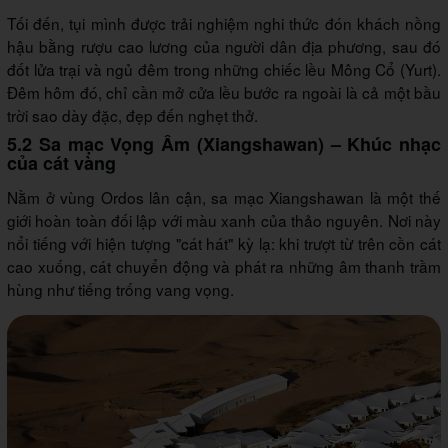
Tối đến, tụi mình được trải nghiệm nghi thức đón khách nồng
hậu bằng rượu cao lương của người dân địa phương, sau đó
đốt lửa trại và ngủ đêm trong những chiếc lều Mông Cổ (Yurt).
Đêm hôm đó, chỉ cần mở cửa lều bước ra ngoài là cả một bầu
trời sao dày đặc, đẹp đến nghẹt thở.
5.2 Sa mạc Vọng Âm (Xiangshawan) – Khúc nhạc
của cát vàng
Nằm ở vùng Ordos lân cận, sa mạc Xiangshawan là một thế
giới hoàn toàn đối lập với màu xanh của thảo nguyên. Nơi này
nổi tiếng với hiện tượng "cát hát" kỳ lạ: khi trượt từ trên cồn cát
cao xuống, cát chuyển động và phát ra những âm thanh trầm
hùng như tiếng trống vang vọng.