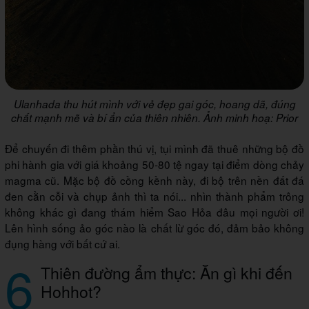
Ulanhada thu hút mình với vẻ đẹp gai góc, hoang dã, đúng
chất mạnh mẽ và bí ẩn của thiên nhiên. Ảnh minh hoạ: Prior
Để chuyến đi thêm phần thú vị, tụi mình đã thuê những bộ đồ
phi hành gia với giá khoảng 50-80 tệ ngay tại điểm dòng chảy
magma cũ. Mặc bộ đồ cồng kềnh này, đi bộ trên nền đất đá
đen cằn cỗi và chụp ảnh thì ta nói... nhìn thành phẩm trông
không khác gì đang thám hiểm Sao Hỏa đâu mọi người ơi!
Lên hình sống ảo góc nào là chất lừ góc đó, đảm bảo không
đụng hàng với bất cứ ai.
6
Thiên đường ẩm thực: Ăn gì khi đến
Hohhot?