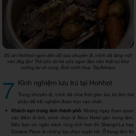
Đồ ăn Hohhot ngon đến độ sau chuyến đi, mình đã tăng một
vèo 3kg lận! Thịt cừu rồi trà sữa ngon lắm nên thật sự khó
cưỡng lại vô cùng. Ảnh minh hoạ: TripAdvisor
7
Kinh nghiệm lưu trú tại Hohhot
Trong chuyến đi, mình đã chia thời gian lưu trú làm hai
phần để trải nghiệm được trọn vẹn nhất:
Những ngày tham quan
Khách sạn trung tâm thành phố:
các điểm di tích, mình chọn ở Atour Hotel gần trung tâm.
Nếu bạn có ngân sách rủng rỉnh hơn thì Shangri-La hay
Crowne Plaza là những lựa chọn tuyệt vời. Ở trung tâm thì