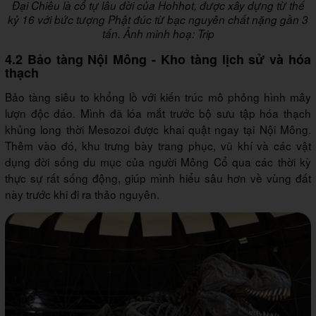
Đại Chiêu là cổ tự lâu đời của Hohhot, được xây dựng từ thế
kỷ 16 với bức tượng Phật đúc từ bạc nguyên chất nặng gần 3
tấn. Ảnh minh hoạ: Trip
4.2 Bảo tàng Nội Mông - Kho tàng lịch sử và hóa
thạch
Bảo tàng siêu to khổng lồ với kiến trúc mô phỏng hình mây
lượn độc đáo. Mình đã lóa mắt trước bộ sưu tập hóa thạch
khủng long thời Mesozoi được khai quật ngay tại Nội Mông.
Thêm vào đó, khu trưng bày trang phục, vũ khí và các vật
dụng đời sống du mục của người Mông Cổ qua các thời kỳ
thực sự rất sống động, giúp mình hiểu sâu hơn về vùng đất
này trước khi đi ra thảo nguyên.