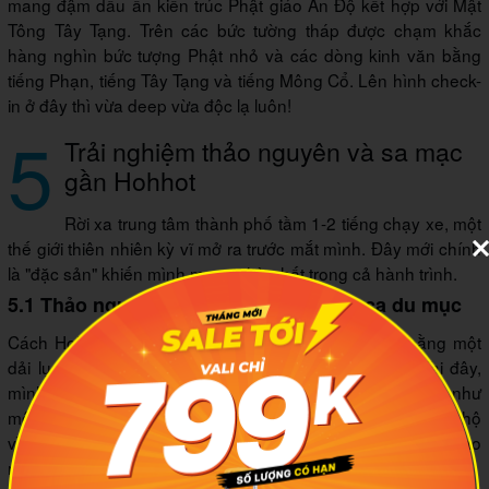
mang đậm dấu ấn kiến trúc Phật giáo Ấn Độ kết hợp với Mật
Tông Tây Tạng. Trên các bức tường tháp được chạm khắc
hàng nghìn bức tượng Phật nhỏ và các dòng kinh văn bằng
tiếng Phạn, tiếng Tây Tạng và tiếng Mông Cổ. Lên hình check-
in ở đây thì vừa deep vừa độc lạ luôn!
5
Trải nghiệm thảo nguyên và sa mạc
gần Hohhot
Rời xa trung tâm thành phố tầm 1-2 tiếng chạy xe, một
thế giới thiên nhiên kỳ vĩ mở ra trước mắt mình. Đây mới chính
là "đặc sản" khiến mình mong chờ nhất trong cả hành trình.
5.1 Thảo nguyên Xilamuren - Bản tình ca du mục
Cách Hohhot khoảng 100km, Xilamuren đón mình bằng một
dải lụa xanh ngút ngàn chạy dài đến tận chân trời. Tại đây,
mình đã được trải nghiệm cảm giác phi ngựa bắn cung như
một người du mục thực thụ (tất nhiên là có người dắt ngựa hộ
vì mình nhát gan lắm). Cảm giác gió thảo nguyên thốc vào
mặt, xung quanh là đồng cỏ bao la nó tự do tự tại kinh khủng.