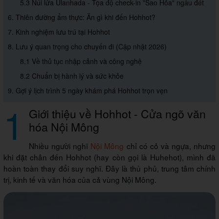
5.3 Núi lửa Ulanhada - Tọa độ check-in "Sao Hỏa" ngầu đét
6. Thiên đường ẩm thực: Ăn gì khi đến Hohhot?
7. Kinh nghiệm lưu trú tại Hohhot
8. Lưu ý quan trọng cho chuyến đi (Cập nhật 2026)
8.1 Về thủ tục nhập cảnh và công nghệ
8.2 Chuẩn bị hành lý và sức khỏe
9. Gợi ý lịch trình 5 ngày khám phá Hohhot trọn vẹn
1
Giới thiệu về Hohhot - Cửa ngõ văn
hóa Nội Mông
Nhiều người nghĩ
Nội Mông
chỉ có cỏ và ngựa, nhưng
khi đặt chân đến Hohhot (hay còn gọi là Huhehot), mình đã
hoàn toàn thay đổi suy nghĩ. Đây là thủ phủ, trung tâm chính
trị, kinh tế và văn hóa của cả vùng Nội Mông.