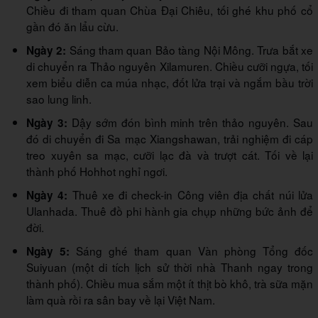
Chiều đi tham quan Chùa Đại Chiêu, tối ghé khu phố cổ
gần đó ăn lẩu cừu.
Sáng tham quan Bảo tàng Nội Mông. Trưa bắt xe
Ngày 2:
di chuyển ra Thảo nguyên Xilamuren. Chiều cưỡi ngựa, tối
xem biểu diễn ca múa nhạc, đốt lửa trại và ngắm bầu trời
sao lung linh.
Dậy sớm đón bình minh trên thảo nguyên. Sau
Ngày 3:
đó di chuyển đi Sa mạc Xiangshawan, trải nghiệm đi cáp
treo xuyên sa mạc, cưỡi lạc đà và trượt cát. Tối về lại
thành phố Hohhot nghỉ ngơi.
Thuê xe đi check-in Công viên địa chất núi lửa
Ngày 4:
Ulanhada. Thuê đồ phi hành gia chụp những bức ảnh để
đời.
Sáng ghé tham quan Vàn phòng Tổng đốc
Ngày 5:
Suiyuan (một di tích lịch sử thời nhà Thanh ngay trong
thành phố). Chiều mua sắm một ít thịt bò khô, trà sữa mặn
làm quà rồi ra sân bay về lại Việt Nam.