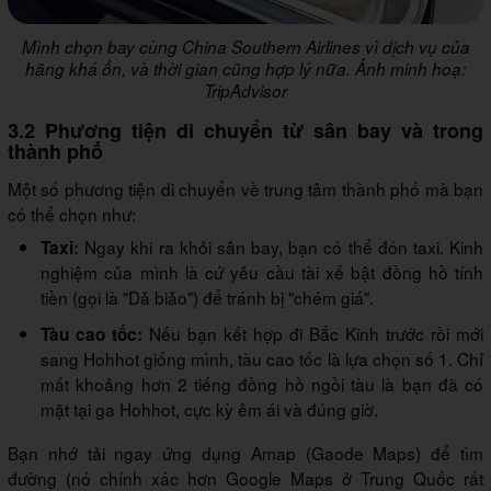
Mình chọn bay cùng China Southern Airlines vì dịch vụ của
hãng khá ổn, và thời gian cũng hợp lý nữa. Ảnh minh hoạ:
TripAdvisor
3.2 Phương tiện di chuyển từ sân bay và trong
thành phố
Một số phương tiện di chuyển về trung tâm thành phố mà bạn
có thể chọn như:
Ngay khi ra khỏi sân bay, bạn có thể đón taxi. Kinh
Taxi:
nghiệm của mình là cứ yêu cầu tài xế bật đồng hồ tính
tiền (gọi là "Dǎ biǎo") để tránh bị "chém giá".
Nếu bạn kết hợp đi Bắc Kinh trước rồi mới
Tàu cao tốc:
sang Hohhot giống mình, tàu cao tốc là lựa chọn số 1. Chỉ
mất khoảng hơn 2 tiếng đồng hồ ngồi tàu là bạn đã có
mặt tại ga Hohhot, cực kỳ êm ái và đúng giờ.
Bạn nhớ tải ngay ứng dụng
Amap (Gaode Maps)
để tìm
đường (nó chính xác hơn Google Maps ở Trung Quốc rất