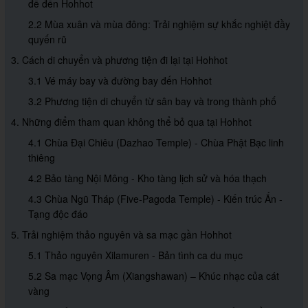
để đến Hohhot
2.2 Mùa xuân và mùa đông: Trải nghiệm sự khắc nghiệt đầy
quyến rũ
3. Cách di chuyển và phương tiện đi lại tại Hohhot
3.1 Vé máy bay và đường bay đến Hohhot
3.2 Phương tiện di chuyển từ sân bay và trong thành phố
4. Những điểm tham quan không thể bỏ qua tại Hohhot
4.1 Chùa Đại Chiêu (Dazhao Temple) - Chùa Phật Bạc linh
thiêng
4.2 Bảo tàng Nội Mông - Kho tàng lịch sử và hóa thạch
4.3 Chùa Ngũ Tháp (Five-Pagoda Temple) - Kiến trúc Ấn -
Tạng độc đáo
5. Trải nghiệm thảo nguyên và sa mạc gần Hohhot
5.1 Thảo nguyên Xilamuren - Bản tình ca du mục
5.2 Sa mạc Vọng Âm (Xiangshawan) – Khúc nhạc của cát
vàng