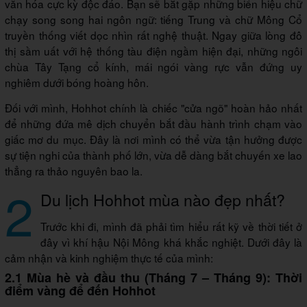
văn hóa cực kỳ độc đáo. Bạn sẽ bắt gặp những biển hiệu chữ
chạy song song hai ngôn ngữ: tiếng Trung và chữ Mông Cổ
truyền thống viết dọc nhìn rất nghệ thuật. Ngay giữa lòng đô
thị sầm uất với hệ thống tàu điện ngầm hiện đại, những ngôi
chùa Tây Tạng cổ kính, mái ngói vàng rực vẫn đứng uy
nghiêm dưới bóng hoàng hôn.
Đối với mình, Hohhot chính là chiếc "cửa ngõ" hoàn hảo nhất
để những đứa mê dịch chuyển bắt đầu hành trình chạm vào
giấc mơ du mục. Đây là nơi mình có thể vừa tận hưởng được
sự tiện nghi của thành phố lớn, vừa dễ dàng bắt chuyến xe lao
thẳng ra thảo nguyên bao la.
2
Du lịch Hohhot mùa nào đẹp nhất?
Trước khi đi, mình đã phải tìm hiểu rất kỹ về thời tiết ở
đây vì khí hậu Nội Mông khá khắc nghiệt. Dưới đây là
cảm nhận và kinh nghiệm thực tế của mình:
2.1 Mùa hè và đầu thu (Tháng 7 – Tháng 9): Thời
điểm vàng để đến Hohhot