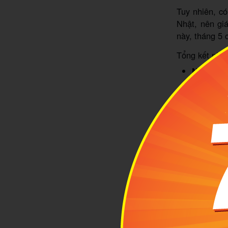
Tuy nhiên, c
Nhật, nên gi
này, tháng 5 
Tổng kết nha
Nên đi k
Thời tiết
Điểm nh
2
Thời
ngoà
Như mình đã 
hậu.
Độ ẩm ở
diện những bộ
Nhưng hãy nh
Tokyo hay K
để thưởng th