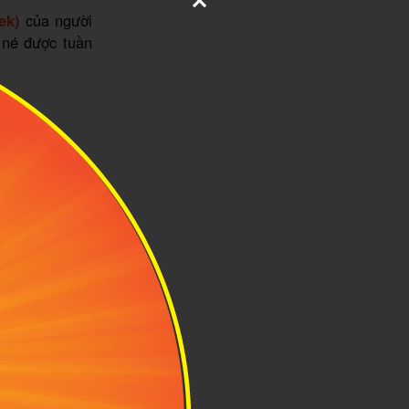
ek)
của người
 né được tuần
 động
ng hộ của khí
áng bạn có thể
 độ về đêm ở
 cực kỳ thú vị