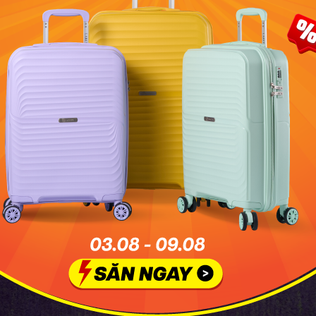
g "tọa độ" hoa Tử Đằng đẹp tựa phim cổ
 mình nói Nhật Bản tháng 5 là mùa của hoa Tử Đằng? Vì đ
oa Fuji nở rộ nhất, tạo nên những đường hầm hoa dài tít tắp.
n Ashikaga (Tochigi):
Nơi này có cây tử đằng
160 tuổi
tán 
 đứng dưới những chùm hoa tím buông lơi như những giọt 
ất choáng ngợp.
achi Fujien (Fukuoka):
Nếu bạn muốn lạc vào một mê c
ủ sắc trắng, hồng, tím thì đây là điểm đến số 1.
ido Tenjin (Tokyo):
Một góc nhỏ yên bình ngay giữa lòng 
 tử đằng soi bóng xuống mặt hồ bên cầu đá đỏ duyên dáng.