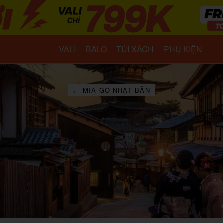
VALI
BALO
TÚI XÁCH
PHỤ KIỆN
← MIA GO NHẬT BẢN