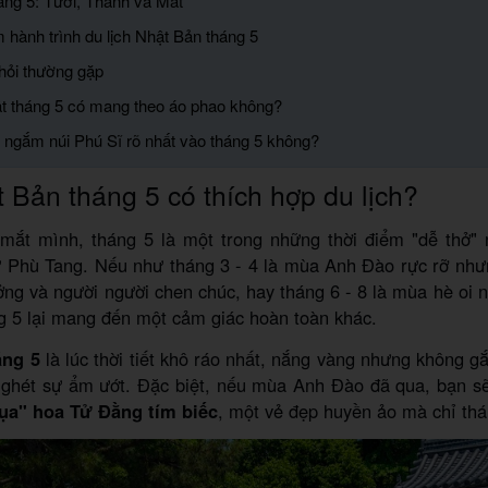
áng 5: Tươi, Thanh và Mát
m hành trình du lịch Nhật Bản tháng 5
hỏi thường gặp
ật tháng 5 có mang theo áo phao không?
ể ngắm núi Phú Sĩ rõ nhất vào tháng 5 không?
 Bản tháng 5 có thích hợp du lịch?
mắt mình, tháng 5 là một trong những thời điểm "dễ thở"
 Phù Tang. Nếu như tháng 3 - 4 là mùa Anh Đào rực rỡ nhưn
ởng và người người chen chúc, hay tháng 6 - 8 là mùa hè oi
g 5 lại mang đến một cảm giác hoàn toàn khác.
áng 5
là lúc thời tiết khô ráo nhất, nắng vàng nhưng không gắ
 ghét sự ẩm ướt. Đặc biệt, nếu mùa Anh Đào đã qua, bạn s
ụa" hoa Tử Đằng tím biếc
, một vẻ đẹp huyền ảo mà chỉ thá