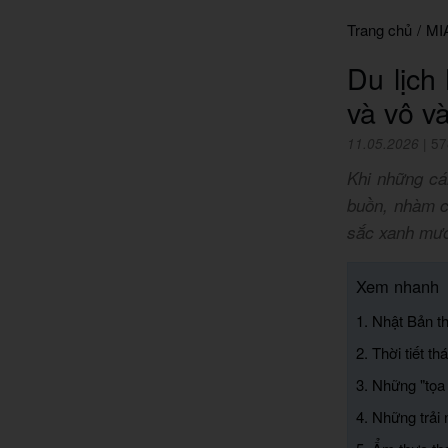
Trang chủ
/
MI
Du lịch
và vô và
11.05.2026
|
57
Khi những cá
buồn, nhàm c
sắc xanh mướ
Xem nhanh
1. Nhật Bản th
2. Thời tiết t
3. Những "tọa
4. Những trải 