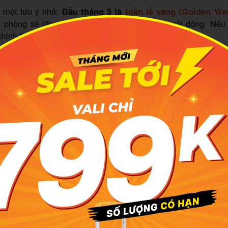
ó một lưu ý nhỏ:
Đầu tháng 5 là
tuần lễ vàng (Golden We
á phòng sẽ tăng cao và các điểm tham quan rất đông. Nếu
chính là thời điểm "vàng" đúng nghĩa.
nh về
du lịch Nhật Bản
tháng 5:
hông?
Rất nên đi, đặc biệt là sau ngày 5/5.
:
Mát mẻ, dễ chịu, khoảng
15 - 25°C
, ít mưa.
ấn:
Hoa Tử Đằng, đồi trà xanh và mùa dâu tây chín mọng.
 tiết tháng 5: "Vị cứu tinh" cho các hoạt
i trời
khẳng định ở trên, lý do lớn nhất để chọn tháng 5 là sự ủ
 Nhật lúc này rất vừa phải
, không khí trong lành. Buổi s
 váy nhẹ nhàng, thướt tha để chụp ảnh.
ớ mang theo một chiếc áo khoác mỏng cho buổi tối.
Nhiệt
yoto có thể xuống dưới 15°C
, tạo ra cái cảm giác se lạnh
ức một bát ramen nóng hổi.