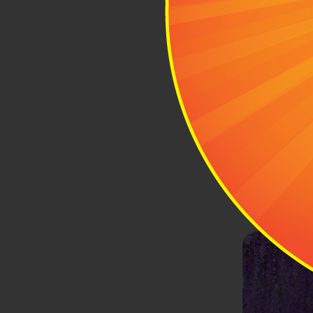
3
Nhữn
Vì sao
loài h
Công viê
Cảm giác
thực sự r
Vườn Kaw
thụ với đ
Đền Kame
ngắm hoa