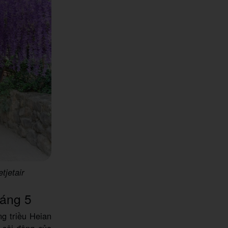
tjetair
háng 5
g triều Heian
 sôi động của