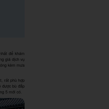
 nhất để khám
g giá dịch vụ
 nóng kèm mưa
t, rất phù hợp
ẽ được bù đắp
ng 5 mới có.