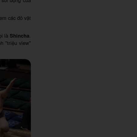
xem các đô vật
ọi là
Shincha
.
h "triệu view"