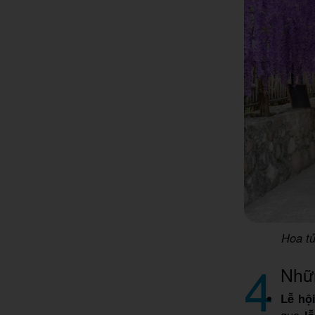
Hoa tử
4
Nhữn
Lễ hộ
qua
l