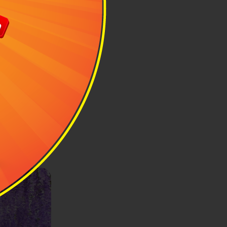
 tích
ây là lúc các
phủ cực rộng.
nước đổ xuống
ung hoa thực
thủ đô để bạn