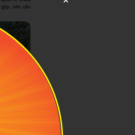
 gộp, nên câu