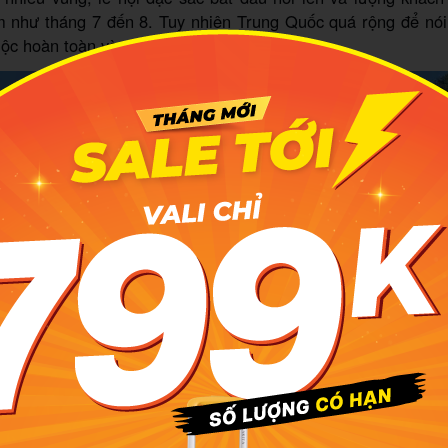
m như tháng 7 đến 8. Tuy nhiên Trung Quốc quá rộng để nói
huộc hoàn toàn vào bạn muốn đi đâu.