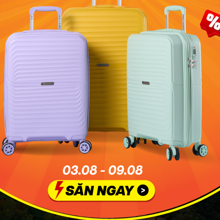
háng 6 được đánh giá là thời điểm có thời tiết đẹp nhất ở nh
minh họa: Traveloka
ám phá thiên nhiên như Cửu Trại Câu, Trương Gia Giới, 
hư là lý tưởng.
 Bắc Kinh hay Tây An thì cần chuẩn bị cho trời nóng 34 đến
ợng Hải hay Hàng Châu thì chấp nhận thêm độ ẩm cao và 
 một chuyến đi nhẹ nhàng, mát mẻ thì Tây Tạng hay Tân 
 hoàn hảo.