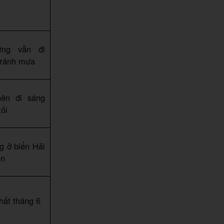
ưng vẫn đi
tránh mưa
nên đi sáng
ối
g ở biển Hải
ổn
hất tháng 6