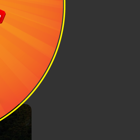
iều vùng. Ảnh
Lệ Giang thì
 38°C.
mưa chiều.
Cương tháng 6