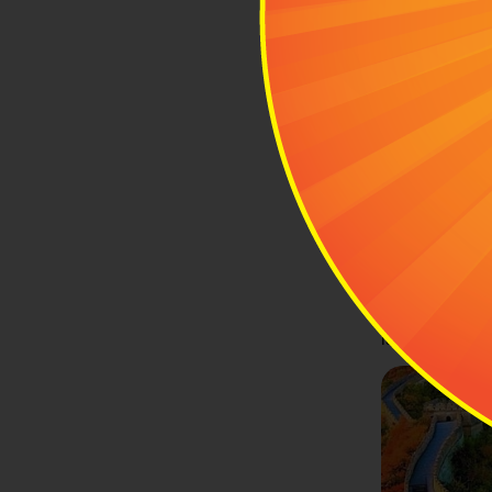
Trung Quốc t
Nếu muốn kh
tháng 6 gần n
Nếu muốn đến
Nếu muốn Thư
Còn nếu muốn
là câu trả lời