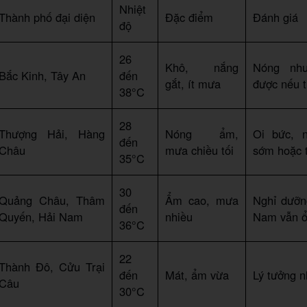
Nhiệt
Thành phố đại diện
Đặc điểm
Đánh giá
độ
26
Khô, nắng
Nóng nh
Bắc Kinh, Tây An
đến
gắt, ít mưa
được nếu 
38°C
28
Thượng Hải, Hàng
Nóng ẩm,
Oi bức, 
đến
Châu
mưa chiều tối
sớm hoặc t
35°C
30
Quảng Châu, Thâm
Ẩm cao, mưa
Nghỉ dưỡn
đến
Quyến, Hải Nam
nhiều
Nam vẫn 
36°C
22
Thành Đô, Cửu Trại
đến
Mát, ẩm vừa
Lý tưởng n
Câu
30°C