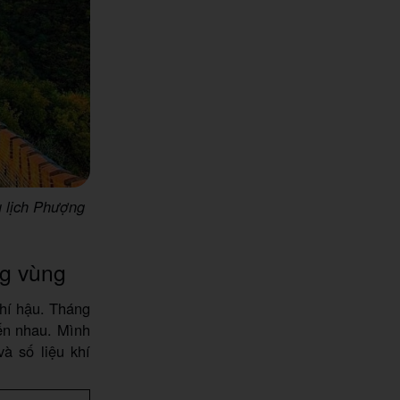
u lịch Phượng
ng vùng
khí hậu. Tháng
ến nhau. Mình
và số liệu khí