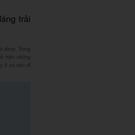
áng trải
đa dạng. Trong
ất hiện những
 6 có nên đi