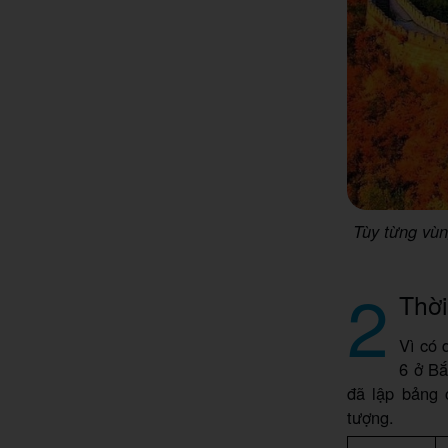
Tùy từng vùn
2
Thời
Vì có 
6 ở Bắ
đã lập bảng c
tượng.