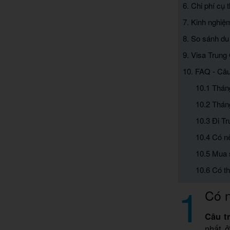
6. Chi phí cụ
7. Kinh nghiệ
8. So sánh du
9. Visa Trung
10. FAQ - Câu
10.1 Thán
10.2 Thán
10.3 Đi T
10.4 Có nê
10.5 Mua 
10.6 Có t
1
Có n
Câu tr
nhất ở