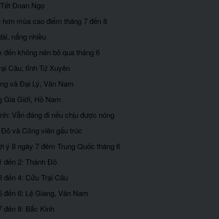
i Tết Đoan Ngọ
ng hơn mùa cao điểm tháng 7 đến 8
dài, nắng nhiều
 đến không nên bỏ qua tháng 6
rại Câu, tỉnh Tứ Xuyên
ang và Đại Lý, Vân Nam
g Gia Giới, Hồ Nam
inh: Vẫn đáng đi nếu chịu được nóng
 Đô và Công viên gấu trúc
 gợi ý 8 ngày 7 đêm Trung Quốc tháng 6
1 đến 2: Thành Đô
3 đến 4: Cửu Trại Câu
5 đến 6: Lệ Giang, Vân Nam
7 đến 8: Bắc Kinh