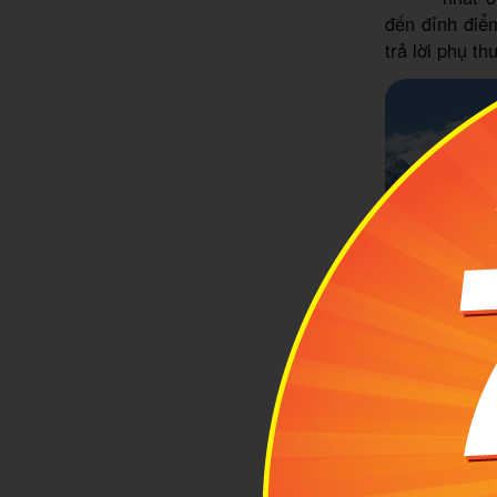
đến đỉnh điể
trả lời phụ t