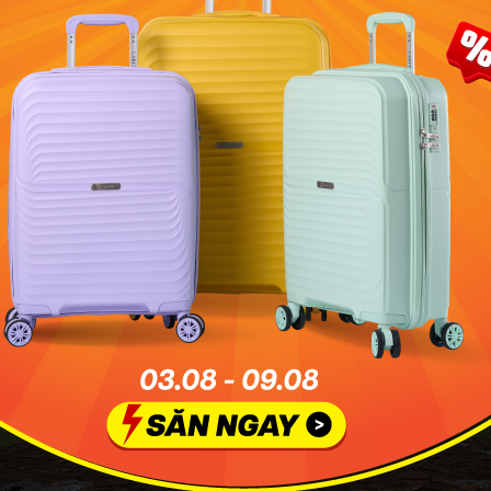
Một bức trạm trổ tinh xảo ở khu di tích