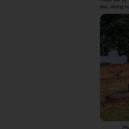
dọc, những bụ
Phầ