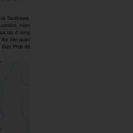
 là Taulihawa,
 Lumbini, miền
ọa lạc ở vùng
 địa liên quan
i Đức Phật đã