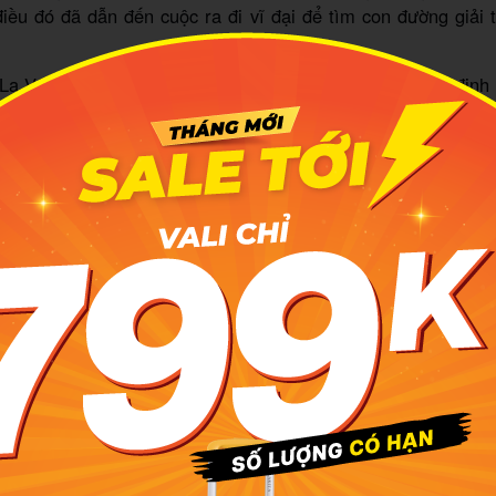
điều đó đã dẫn đến cuộc ra đi vĩ đại để tìm con đường giải 
a Vệ cũng là nơi đạo sư A Tư Đà (Asita) đã ngồi thiền địn
ất Đạt Đa. Cũng tại Ca Tỳ La Vệ, 500 người trong dòng họ T
i với Đức Phật và cuối cùng đây cũng chính là nơi chư thiên đ
áp.