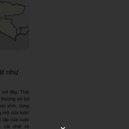
ật như
 nơi đây, Thái
u thương vô bờ
on xinh, cùng
ng mộ của toàn
i lập của cuộc
 cái chết vô