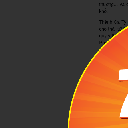
thường... và 
khổ.
Thành Ca Tỳ L
cho thái tử T
quy y thọ giớ
Phật nghe ph