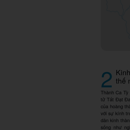
2
Kinh
thế 
Thành Ca Tỳ L
tử Tất Đạt Đa
của hoàng th
với sự kính t
dân kinh thàn
sống như ng