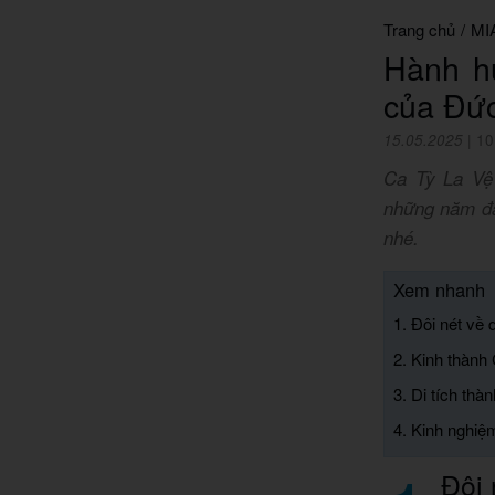
Trang chủ
/
MI
Hành h
của Đứ
15.05.2025
|
10
Ca Tỳ La Vệ 
những năm đầ
nhé.
Xem nhanh
1. Đôi nét về
2. Kinh thành
3. Di tích th
4. Kinh nghi
Đôi 