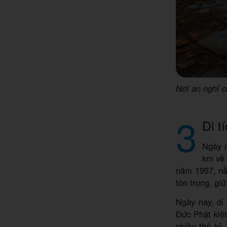
Nơi an nghỉ 
3
Di t
Ngày n
km về 
năm 1997, nằ
tôn trọng, giữ
Ngày nay, di
Đức Phật kiệt
nhiều thế kỷ,