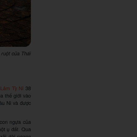
ruột của Thái
 Lâm Tỳ Ni
38
 thế giới vào
âu Ni và được
 con ngựa của
một ụ đất. Qua
trải dài ngang