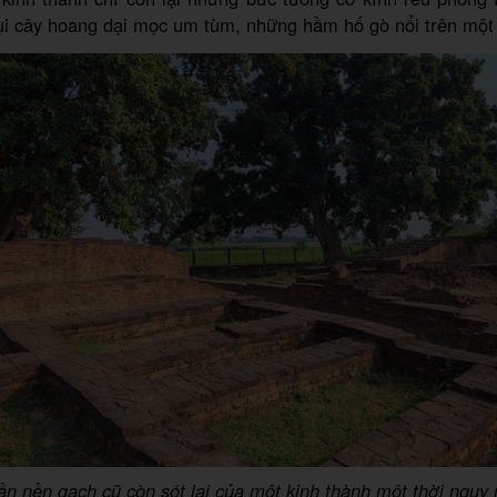
i cây hoang dại mọc um tùm, những hầm hố gò nổi trên một lố
n nền gạch cũ còn sót lại của một kinh thành một thời nguy