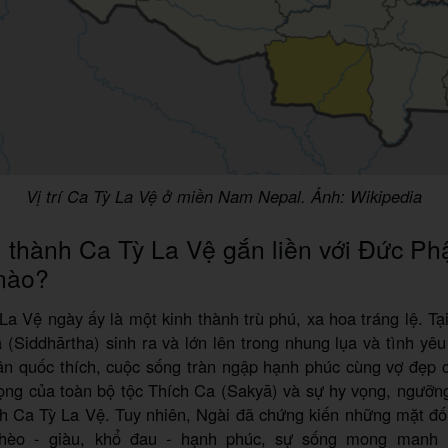
Vị trí Ca Tỳ La Vệ ở miền Nam Nepal. Ảnh: Wikipedia
 thành Ca Tỳ La Vệ gắn liền với Đức Ph
nào?
a Vệ ngày ấy là một kinh thành trù phú, xa hoa tráng lệ. Tại
 (Siddhārtha) sinh ra và lớn lên trong nhung lụa và tình yê
ân quốc thích, cuộc sống tràn ngập hạnh phúc cùng vợ đẹp c
rọng của toàn bộ tộc Thích Ca (Sakyā) và sự hy vọng, ngưỡ
h Ca Tỳ La Vệ. Tuy nhiên, Ngài đã chứng kiến những mặt đố
hèo - giàu, khổ đau - hạnh phúc, sự sống mong manh -