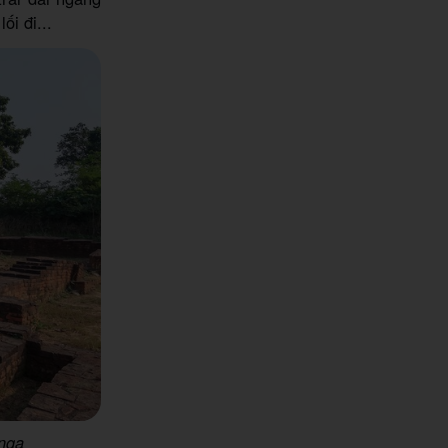
i đi...
 nga