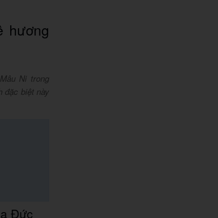
ê hương
 Mâu Ni trong
 đặc biệt này
ủa Đức