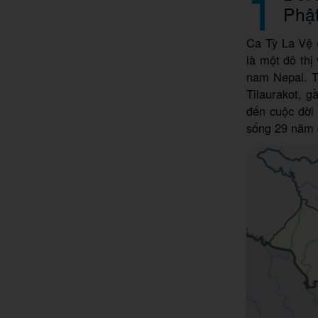
1
Phậ
Ca Tỳ La Vệ (
là một đô thị
nam Nepal. T
Tilaurakot, g
đến cuộc đời
sống 29 năm đ