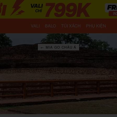
VALI
BALO
TÚI XÁCH
PHỤ KIỆN
← MIA GO CHÂU Á