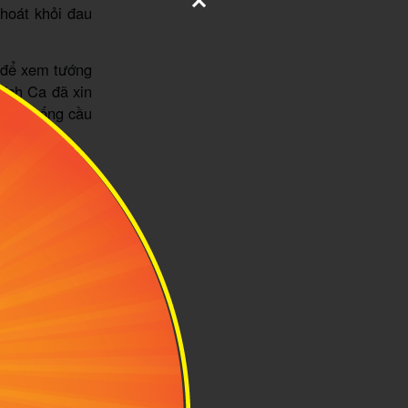
thoát khỏi đau
h để xem tướng
hích Ca đã xin
ã đi xuống cầu