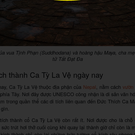
của vua Tịnh Phạn (Suddhodana) và hoàng hậu Maya, cha mẹ 
tử Tất Đạt Đa
ích thành Ca Tỳ La Vệ ngày nay
ay, Ca Tỳ La Vệ thuộc địa phận của
Nepal
, nằm cách
vườn
phía Tây. Nơi đây được UNESCO công nhận là di sản văn hóa
m trong quần thể các di tích liên quan đến Đức Thích Ca M
 gìn.
 tích thành cổ Ca Tỳ La Vệ còn rất ít. Nơi được cho là chỗ
 sức trút hơi thở cuối cùng khi quay lại thành giờ chỉ còn là 
 kinh thành chỉ còn lại những bức tường cổ kính rêu phong 