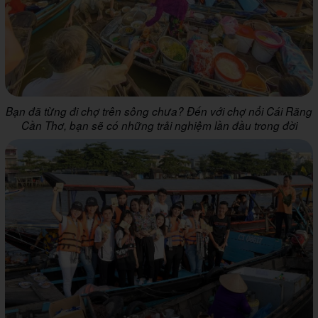
Bạn đã từng đi chợ trên sông chưa? Đến với chợ nổi Cái Răng
Cần Thơ, bạn sẽ có những trải nghiệm lần đầu trong đời