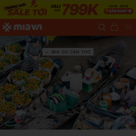
← MIA GO CẦN THƠ