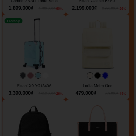
Combo 2 VALI Larita Sena
Pisani Classic FZA01
1.899.000₫
2.199.000₫
-60%
-26%
4.700.000₫
2.990.000₫
Freeship
#40454a
#b76e79
#9ad8e7
#ffffff
#faf0e6
#000000
#0000FF
Pisani X9 YG1849A
Larita Metro One
3.390.000₫
479.000₫
-26%
-19%
4.612.000₫
589.000₫