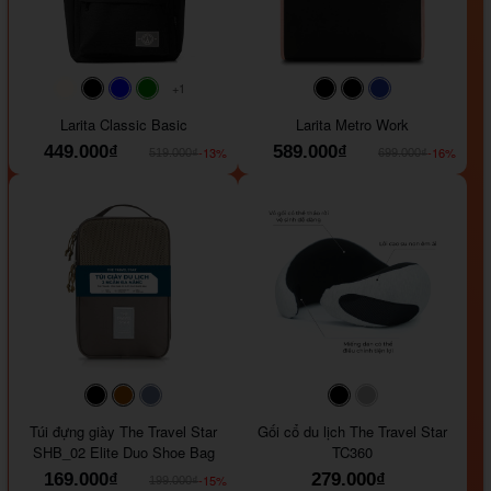
+1
#faf0e6
#000000
#0000FF
#008000
#000000
#000000
#1e35a5
Larita Classic Basic
Larita Metro Work
449.000₫
589.000₫
-13%
-16%
519.000₫
699.000₫
#000000
#964B00
#647290
#000000
#a9a9a9
Túi đựng giày The Travel Star
Gối cổ du lịch The Travel Star
SHB_02 Elite Duo Shoe Bag
TC360
169.000₫
279.000₫
-15%
199.000₫