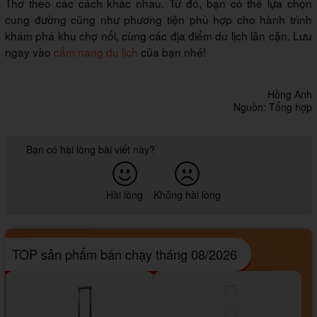
Thơ theo các cách khác nhau. Từ đó, bạn có thể lựa chọn
cung đường cũng như phương tiện phù hợp cho hành trình
khám phá khu chợ nổi, cùng các địa điểm du lịch lân cận. Lưu
ngay vào
cẩm nang du lịch
của bạn nhé!
Hồng Anh
Nguồn: Tổng hợp
Bạn có hài lòng bài viết này?
Hài lòng
Không hài lòng
TOP sản phẩm bán chạy tháng 08/2026