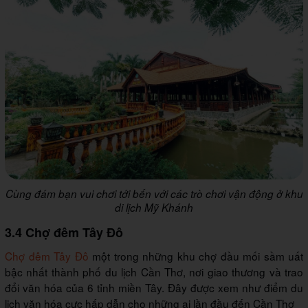
Cùng đám bạn vui chơi tới bến với các trò chơi vận động ở khu
di lịch Mỹ Khánh
3.4 Chợ đêm Tây Đô
Chợ đêm Tây Đô
một trong những khu chợ đầu mối sầm uất
bậc nhất thành phố du lịch Cần Thơ, nơi giao thương và trao
đổi văn hóa của 6 tỉnh miền Tây. Đây được xem như điểm du
lịch văn hóa cực hấp dẫn cho những ai lần đầu đến Cần Thơ