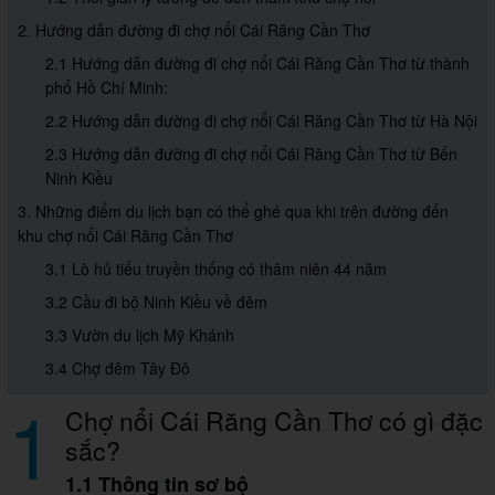
2. Hướng dẫn đường đi chợ nổi Cái Răng Cần Thơ
2.1 Hướng dẫn đường đi chợ nổi Cái Răng Cần Thơ từ thành
phố Hồ Chí Minh:
2.2 Hướng dẫn đường đi chợ nổi Cái Răng Cần Thơ từ Hà Nội
2.3 Hướng dẫn đường đi chợ nổi Cái Răng Cần Thơ từ Bến
Ninh Kiều
3. Những điểm du lịch bạn có thể ghé qua khi trên đường đến
khu chợ nổi Cái Răng Cần Thơ
3.1 Lò hủ tiếu truyền thống có thâm niên 44 năm
3.2 Cầu đi bộ Ninh Kiều về đêm
3.3 Vườn du lịch Mỹ Khánh
3.4 Chợ đêm Tây Đô
1
Chợ nổi Cái Răng Cần Thơ có gì đặc
sắc?
1.1 Thông tin sơ bộ