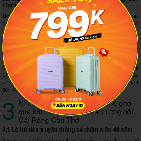
Thơ từ Bến Ninh Kiều
Theo hướng dẫn đường đi chợ nổi Cái Răng Cần Thơ của các
bạn trẻ từng đi thì chúng ta sẽ có hai loại đường thuận tiện
di
chuyển
:
Chạy dọc theo con đường Võ Tánh đến kênh Ba
Đường bộ:
Láng, tiếp tục hướng về huyện Phong Điền cách 500m sẽ đến
khu chợ nổi
Di chuyển bằng thuyền từ Bến Ninh Kiều đến
Đường thủy:
Chợ nổi – Cầu Cần Thơ – Miện vườn – Xưởng kẹo – Lò hủ tiếu
với mức giá dao động từ 500.00 đến 900.000/ đoàn khách từ 1
đến 40 người
3
Những điểm du lịch bạn có thể ghé
qua khi trên đường đến khu chợ nổi
Cái Răng Cần Thơ
3.1 Lò hủ tiếu truyền thống có thâm niên 44 năm
Bạn đã bao giờ tận mắt nhìn thấy từng công đoạn chế biến sợi