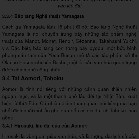
vào lâu đài
3.3.4 Bảo tàng Nghệ thuật Yamagata
Cách ga Yamagata tầm 15 phút đi bộ, Bảo tàng Nghệ thuật
Yamagata là nơi chuyên trưng bày những tác phẩm nghệ
thuật của Manot, Monet, Renoir, Cézanne, Takahashi Yuichi,
v.v. Đặc biệt, bảo tàng còn trưng bày byobu, một bức bình
phong sáu tấm của Yosa Buson mô tả các tác phẩm sử thi
Oku no Hosomichi của Basho, một tài sản văn hóa quan trọng
được chính phủ công nhận.
3.4 Tại Aomori, Tohoku
Aomori là tỉnh nổi tiếng với những cảnh quan thiên nhiên
ngoạn mục, và là một thành phố lâu đời tại Nhật Bản, xuất
hiện từ thời Edo. Có nhiều điểm tham quan nổi tiếng mà bạn
nhất định phải một lần ghé qua nếu có dịp du lịch Tohoku, bao
gồm:
3.4.1 Hirosaki, lâu đài của của Aomori
Hirosaki là vùng đất giàu văn hóa, và là tượng đài lịch sử của