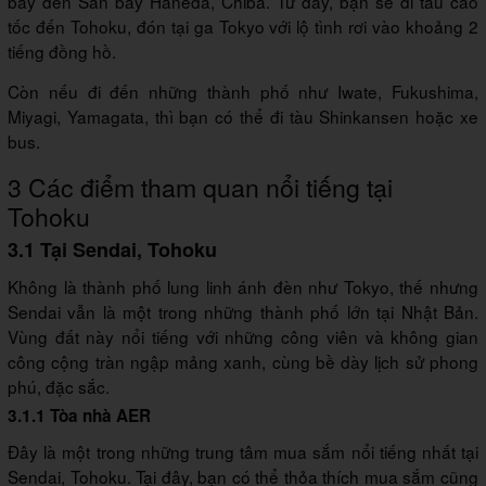
bay đến Sân bay Haneda, Chiba. Từ đây, bạn sẽ đi tàu cao
tốc đến Tohoku, đón tại ga Tokyo với lộ tình rơi vào khoảng 2
tiếng đồng hồ.
Còn nếu đi đến những thành phố như Iwate, Fukushima,
Miyagi, Yamagata, thì bạn có thể đi tàu Shinkansen hoặc xe
bus.
3 Các điểm tham quan nổi tiếng tại
Tohoku
3.1 Tại Sendai, Tohoku
Không là thành phố lung linh ánh đèn như Tokyo, thế nhưng
Sendai vẫn là một trong những thành phố lớn tại Nhật Bản.
Vùng đất này nổi tiếng với những công viên và không gian
công cộng tràn ngập mảng xanh, cùng bề dày lịch sử phong
phú, đặc sắc.
3.1.1 Tòa nhà AER
Đây là một trong những trung tâm mua sắm nổi tiếng nhất tại
Sendai, Tohoku. Tại đây, bạn có thể thỏa thích mua sắm cũng