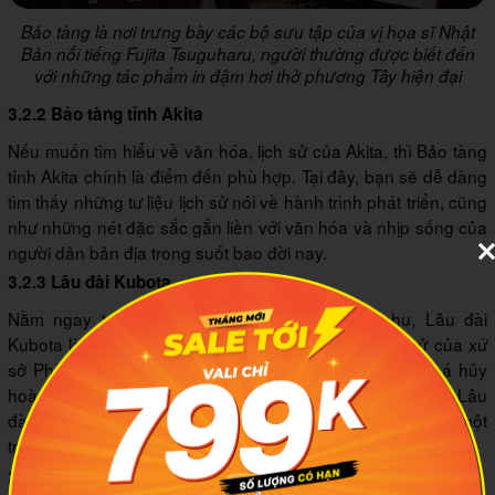
Bảo tàng là nơi trưng bày các bộ sưu tập của vị họa sĩ Nhật
Bản nổi tiếng Fujita Tsuguharu, người thường được biết đến
với những tác phẩm in đậm hơi thở phương Tây hiện đại
3.2.2 Bảo tàng tỉnh Akita
Nếu muốn tìm hiểu về văn hóa, lịch sử của Akita, thì Bảo tàng
tỉnh Akita chính là điểm đến phù hợp. Tại đây, bạn sẽ dễ dàng
tìm thấy những tư liệu lịch sử nói về hành trình phát triển, cũng
như những nét đặc sắc gắn liền với văn hóa và nhịp sống của
người dân bản địa trong suốt bao đời nay.
3.2.3 Lâu đài Kubota
Nằm ngay trong khuôn viên Công viên Seunshu, Lâu đài
Kubota là một công trình kiến trúc có giá trị về lịch sử của xứ
sở Phù Tang. Mặc dù phần lớn các công trình đã bị phá hủy
hoàn toàn do hỏa hoạn vào những năm 1800, thế nhưng, Lâu
đài Kubota vẫn được trùng tu và phục dựng, để trở thành một
trong các điểm tham quan nổi bật tại Tohoku.
3.3 Tại Yamagata, Tohoku