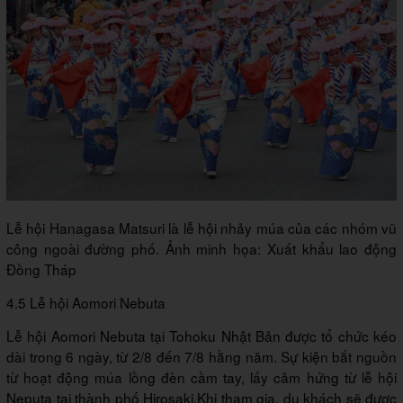
Lễ hội Hanagasa Matsuri là lễ hội nhảy múa của các nhóm vũ
công ngoài đường phố. Ảnh minh họa: Xuất khẩu lao động
Đồng Tháp
4.5 Lễ hội Aomori Nebuta
Lễ hội Aomori Nebuta tại Tohoku Nhật Bản được tổ chức kéo
dài trong 6 ngày, từ 2/8 đến 7/8 hằng năm. Sự kiện bắt nguồn
từ hoạt động múa lồng đèn cầm tay, lấy cảm hứng từ lễ hội
Neputa tại thành phố Hirosaki.Khi tham gia, du khách sẽ được