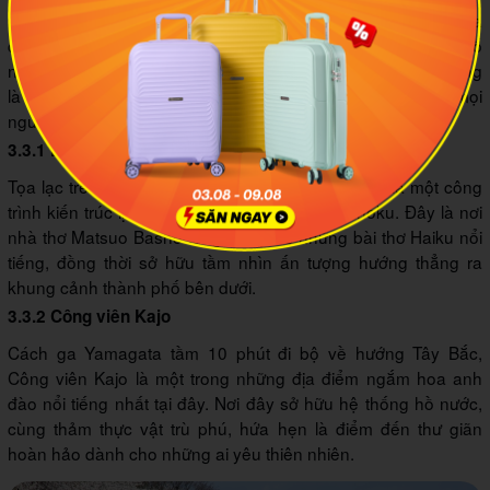
Nếu có cơ hội du lịch Tohoku vào mùa đông, thì Yamagata
chắc chắn là điểm đến bạn không nên bỏ qua. Thành phố
này được những dãy núi tuyết hùng vĩ bao bọc, thế nên cũng
là nơi sở hữu nhiều điểm trượt tuyết, suối nước nóng để mọi
người thỏa thích trải nghiệm.
3.3.1 Đền thờ Yamadera
Tọa lạc trên một đỉnh núi cao, đền thờ Yamadera là một công
trình kiến trúc lịch sử lâu đời tại Yamagata, Tohoku. Đây là nơi
nhà thơ Matsuo Basho từng sáng tác những bài thơ Haiku nổi
tiếng, đồng thời sở hữu tầm nhìn ấn tượng hướng thẳng ra
khung cảnh thành phố bên dưới.
3.3.2 Công viên Kajo
Cách ga Yamagata tầm 10 phút đi bộ về hướng Tây Bắc,
Công viên Kajo là một trong những địa điểm ngắm hoa anh
đào nổi tiếng nhất tại đây. Nơi đây sở hữu hệ thống hồ nước,
cùng thảm thực vật trù phú, hứa hẹn là điểm đến thư giãn
hoàn hảo dành cho những ai yêu thiên nhiên.