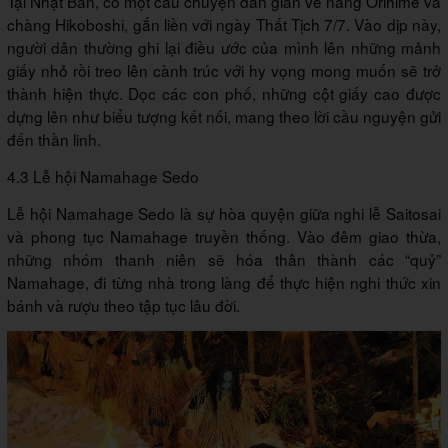
Tại Nhật Bản, có một câu chuyện dân gian về nàng Orihime và
chàng Hikoboshi, gắn liền với ngày Thất Tịch 7/7. Vào dịp này,
người dân thường ghi lại điều ước của mình lên những mảnh
giấy nhỏ rồi treo lên cành trúc với hy vọng mong muốn sẽ trở
thành hiện thực. Dọc các con phố, những cột giấy cao được
dựng lên như biểu tượng kết nối, mang theo lời cầu nguyện gửi
đến thần linh.
4.3 Lễ hội Namahage Sedo
Lễ hội Namahage Sedo là sự hòa quyện giữa nghi lễ Saitosai
và phong tục Namahage truyền thống. Vào đêm giao thừa,
những nhóm thanh niên sẽ hóa thân thành các “quỷ”
Namahage, đi từng nhà trong làng để thực hiện nghi thức xin
bánh và rượu theo tập tục lâu đời.