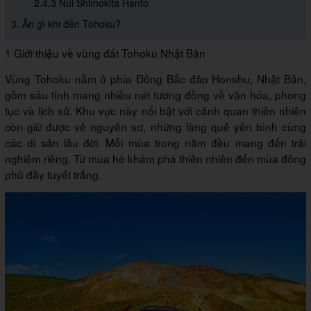
2.4.3 Núi Shimokita Hanto
3. Ăn gì khi đến Tohoku?
1 Giới thiệu về vùng đất Tohoku Nhật Bản
Vùng Tohoku nằm ở phía Đông Bắc đảo Honshu, Nhật Bản,
gồm sáu tỉnh mang nhiều nét tương đồng về văn hóa, phong
tục và lịch sử. Khu vực này nổi bật với cảnh quan thiên nhiên
còn giữ được vẻ nguyên sơ, những làng quê yên bình cùng
các di sản lâu đời. Mỗi mùa trong năm đều mang đến trải
nghiệm riêng. Từ mùa hè khám phá thiên nhiên đến mùa đông
phủ đầy tuyết trắng.