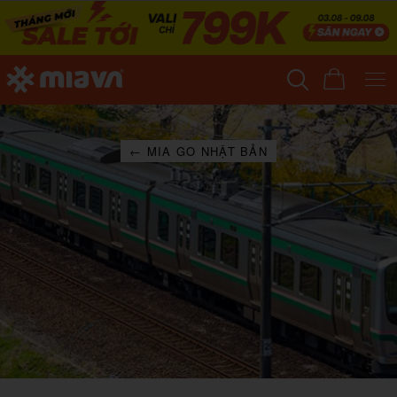
← MIA GO NHẬT BẢN