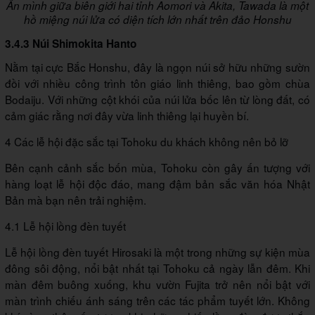
Ẩn mình giữa biên giới hai tỉnh Aomori và Akita, Tawada là một
hồ miệng núi lửa có diện tích lớn nhất trên đảo Honshu
3.4.3 Núi Shimokita Hanto
Nằm tại cực Bắc Honshu, đây là ngọn núi sở hữu những sườn
đồi với nhiều công trình tôn giáo linh thiêng, bao gồm chùa
Bodaiju. Với những cột khói của núi lửa bốc lên từ lòng đất, có
cảm giác rằng nơi đây vừa linh thiêng lại huyền bí.
4 Các lễ hội đặc sắc tại Tohoku du khách không nên bỏ lỡ
Bên cạnh cảnh sắc bốn mùa, Tohoku còn gây ấn tượng với
hàng loạt lễ hội độc đáo, mang đậm bản sắc văn hóa Nhật
Bản mà bạn nên trải nghiệm.
4.1 Lễ hội lồng đèn tuyết
Lễ hội lồng đèn tuyết Hirosaki là một trong những sự kiện mùa
đông sôi động, nổi bật nhất tại Tohoku cả ngày lẫn đêm. Khi
màn đêm buông xuống, khu vườn Fujita trở nên nổi bật với
màn trình chiếu ánh sáng trên các tác phẩm tuyết lớn. Không