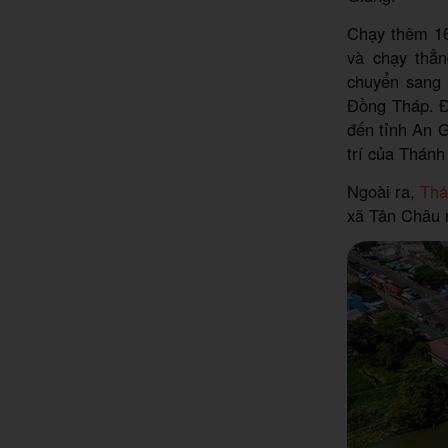
Chạy thêm 16
và chạy thẳ
chuyển sang 
Đồng Tháp. Đ
đến tỉnh An 
trí của Thá
Ngoài ra,
Thá
xã Tân Châu m