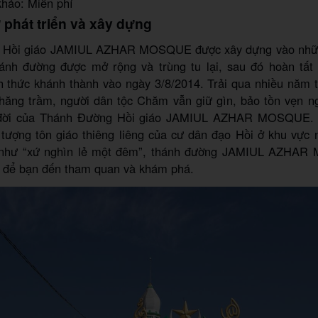
khảo: Miễn phí
ử phát triển và xây dựng
 Hồi giáo JAMIUL AZHAR MOSQUE được xây dựng vào nhữ
ánh đường được mở rộng và trùng tu lại, sau đó hoàn tất 
 thức khánh thành vào ngày 3/8/2014. Trải qua nhiều năm tồ
thăng trầm, người dân tộc Chăm vẫn giữ gìn, bảo tồn vẹn n
 đời của Thánh Đường Hồi giáo JAMIUL AZHAR MOSQUE. 
 tượng tôn giáo thiêng liêng của cư dân đạo Hồi ở khu vực
y như “xứ nghìn lẻ một đêm”, thánh đường JAMIUL AZHAR
 để bạn đến tham quan và khám phá.