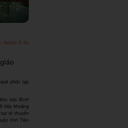
u Nước) ở An
giáo
quá phức tạp
khu vực Bình
i tiếp khoảng
 tục di chuyển
uộc tỉnh Tiền