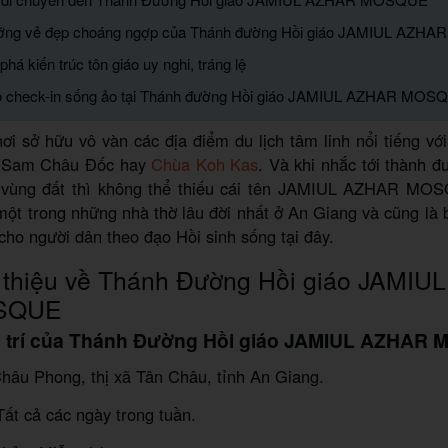
ưỡng vẻ đẹp choáng ngợp của Thánh đường Hồi giáo JAMIUL AZ
há kiến trúc tôn giáo uy nghi, tráng lệ
ồ check-in sống ảo tại Thánh đường Hồi giáo JAMIUL AZHAR MOS
ơi sở hữu vô vàn các địa điểm du lịch tâm linh nổi tiếng v
 Sam Châu Đốc hay
Chùa Koh Kas
. Và khi nhắc tới thành 
 vùng đất thì không thể thiếu cái tên JAMIUL AZHAR MO
ột trong những nhà thờ lâu đời nhất ở An Giang và cũng là 
 cho người dân theo đạo Hồi sinh sống tại đây.
i thiệu về Thánh Đường Hồi giáo JAMI
SQUE
Vị trí của Thánh Đường Hồi giáo JAMIUL AZHAR
âu Phong, thị xã Tân Châu, tỉnh An Giang.
ất cả các ngày trong tuần.