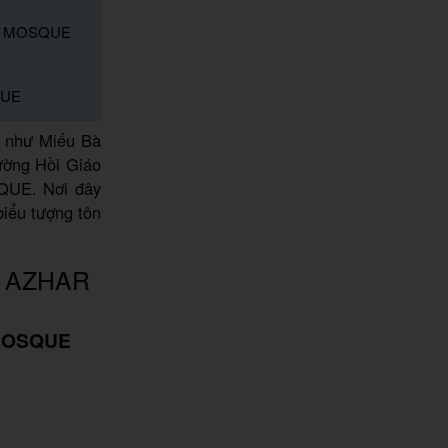
HAR MOSQUE
QUE
ới như Miếu Bà
đường Hồi Giáo
SQUE. Nơi đây
biểu tượng tôn
UL AZHAR
 MOSQUE