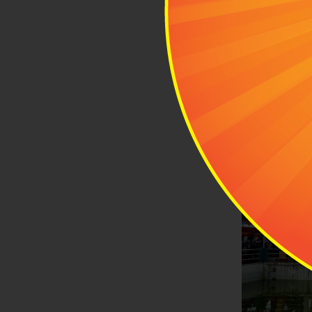
- Người Hồi g
mọc, trước gi
điểm này và t