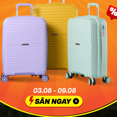
iáo tại đây sẽ có 5 thời điểm làm lễ trong một ngày, đó là trướ
ữa trưa, xế chiều, tối và trước khi đi ngủ. Bạn nên chú ý
ránh gây mất trật tự khi đến tham quan.