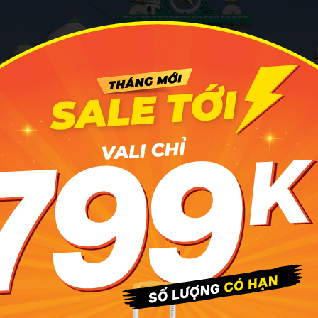
Thánh Đường Hồi giáo JAMIUL AZHAR MOSQUE ở An Gian
dành cho bạn khi đến tham quan thánh đường
 chọn những trang phục kín đáo, lịch sự khi đến với thánh 
ày.
 đang trong thời kỳ kinh nguyệt thì không được bước vào bê
nh đường.