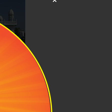
g
đường Hồi giáo
n trong chính