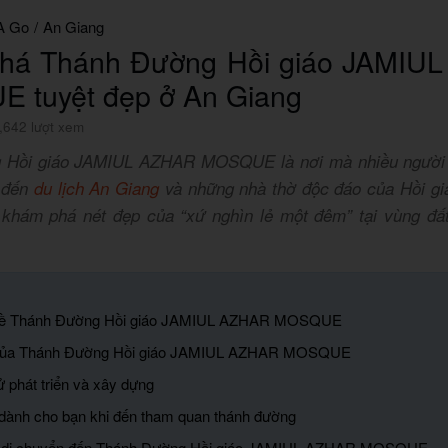
A Go
/
An Giang
há Thánh Đường Hồi giáo JAMIU
 tuyệt đẹp ở An Giang
,642 lượt xem
 Hồi giáo JAMIUL AZHAR MOSQUE là nơi mà nhiều người 
c đến
du lịch An Giang
và những nhà thờ độc đáo của Hồi gi
khám phá nét đẹp của “xứ nghìn lẻ một đêm” tại vùng đấ
u về Thánh Đường Hồi giáo JAMIUL AZHAR MOSQUE
rí của Thánh Đường Hồi giáo JAMIUL AZHAR MOSQUE
ử phát triển và xây dựng
 dành cho bạn khi đến tham quan thánh đường
n di chuyển đến Thánh Đường Hồi giáo JAMIUL AZHAR MOSQUE