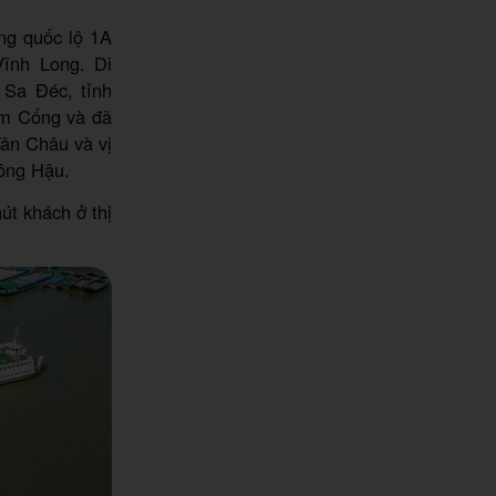
ng quốc lộ 1A
ĩnh Long. Di
 Sa Đéc, tỉnh
àm Cống và đã
ân Châu và vị
sông Hậu.
út khách ở thị