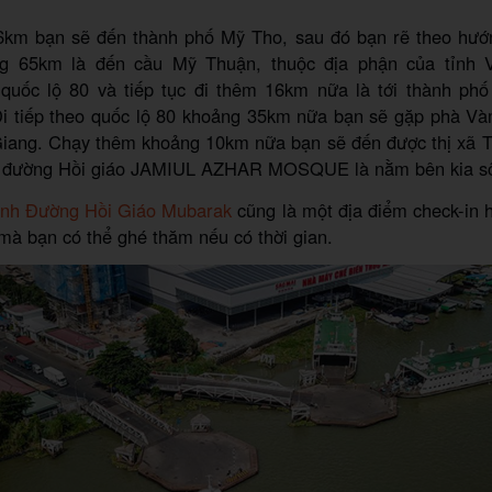
km bạn sẽ đến thành phố Mỹ Tho, sau đó bạn rẽ theo hướ
ng 65km là đến cầu Mỹ Thuận, thuộc địa phận của tỉnh V
quốc lộ 80 và tiếp tục đi thêm 16km nữa là tới thành phố
i tiếp theo quốc lộ 80 khoảng 35km nữa bạn sẽ gặp phà V
Giang. Chạy thêm khoảng 10km nữa bạn sẽ đến được thị xã T
nh đường Hồi giáo JAMIUL AZHAR MOSQUE là nằm bên kia 
nh Đường Hồi Giáo Mubarak
cũng là một địa điểm check-in h
à bạn có thể ghé thăm nếu có thời gian.