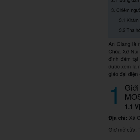
3. Chiêm ng
3.1 Khám p
3.2 Tha h
An Giang là n
Chúa Xứ Núi
đình đám tại
được xem là m
giáo đại diện
1
Giớ
MO
1.1 
Địa chỉ:
Xã Ch
Giờ mở cửa: T