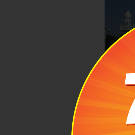
1.3 Lưu ý 
- Bạn nên lựa
thiêng liêng n
- Các bạn nữ
điện của thá