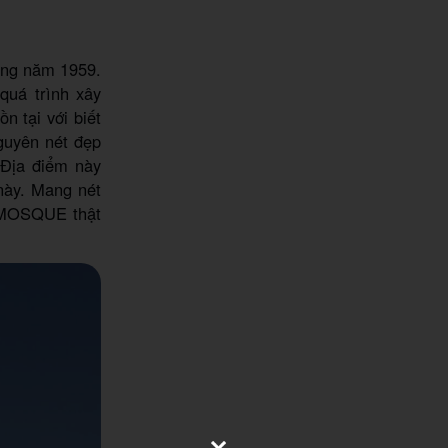
ng năm 1959.
quá trình xây
n tại với biết
guyên nét đẹp
Địa điểm này
 này. Mang nét
 MOSQUE thật