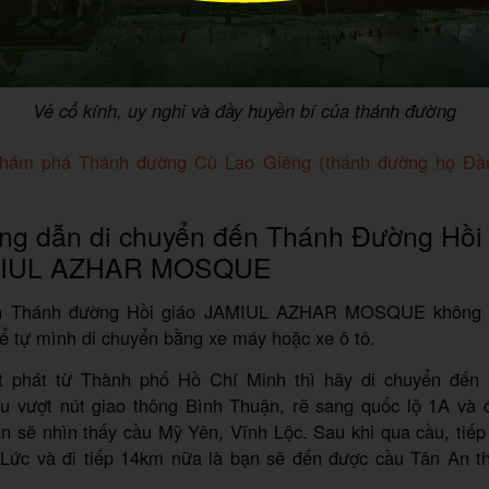
Vẻ cổ kính, uy nghi và đầy huyền bí của thánh đường
hám phá Thánh đường Cù Lao Giêng (thánh đường họ Đầ
ng dẫn di chuyển đến Thánh Đường Hồi 
IUL AZHAR MOSQUE
n Thánh đường Hồi giáo JAMIUL AZHAR MOSQUE không 
ể tự mình di chuyển bằng xe máy hoặc xe ô tô.
t phát từ Thành phố Hồ Chí Minh thì hãy di chuyển đến 
ầu vượt nút giao thông Bình Thuận, rẽ sang quốc lộ 1A và đ
 sẽ nhìn thấy cầu Mỹ Yên, Vĩnh Lộc. Sau khi qua cầu, tiếp
Lức và đi tiếp 14km nữa là bạn sẽ đến được cầu Tân An th