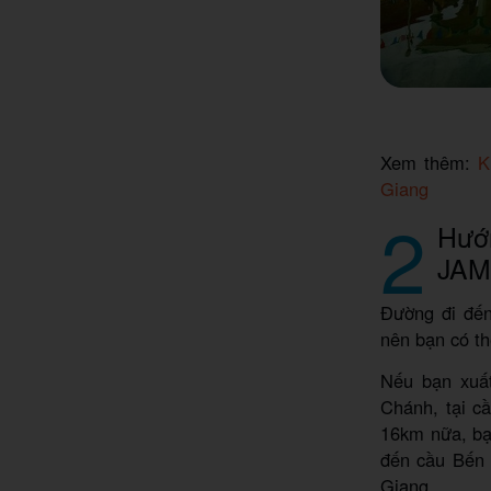
Xem thêm:
K
Giang
2
Hướ
JAM
Đường đi đế
nên bạn có th
Nếu bạn xuấ
Chánh, tại c
16km nữa, bạn
đến cầu Bến 
Giang.