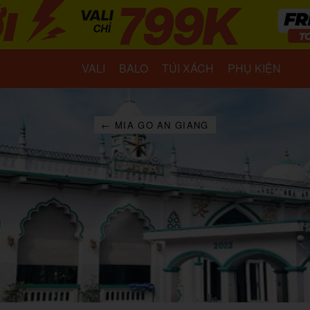
VALI
BALO
TÚI XÁCH
PHỤ KIỆN
← MIA GO AN GIANG