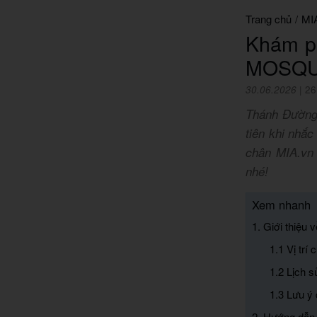
Trang chủ
/
MI
Khám p
MOSQUE
30.06.2026
|
26
Thánh Đường
tiên khi nhắ
chân MIA.vn 
nhé!
Xem nhanh
1. Giới thiệ
1.1 Vị t
1.2 Lịch s
1.3 Lưu ý
2. Hướng dẫ