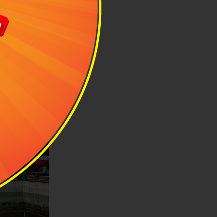
c khi mặt trời
 kỹ những thời