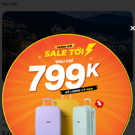
bạn bè.
Khu biệt thự nghỉ dưỡng tại bãi Bụt
Thời khắc hoàng hôn bạn có thể đứng từ chùa Linh Ứng hay
từ bãi Bụt đều có thể ngắm nhìn trọng vẻ đẹp rực rỡ và lung
linh. Vì thế, du khách nhất định đừng bỏ lỡ cơ hội chiêm
ngưỡng vẻ đẹp này nhé.
5.2 Bãi đá Obama