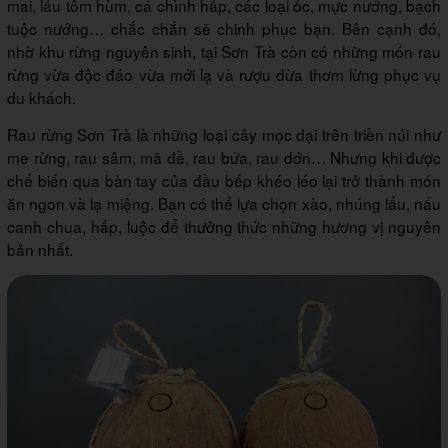
mai, lẩu tôm hùm, cá chình hấp, các loại ốc, mực nướng, bạch
tuộc nướng… chắc chắn sẽ chinh phục bạn. Bên cạnh đó,
nhờ khu rừng nguyên sinh, tại Sơn Trà còn có những món rau
rừng vừa độc đáo vừa mới lạ và rượu dừa thơm lừng phục vụ
du khách.
Rau rừng Sơn Trà là những loại cây mọc dại trên triền núi như
me rừng, rau sâm, mã đề, rau bứa, rau dớn… Nhưng khi được
chế biến qua bàn tay của đầu bếp khéo léo lại trở thành món
ăn ngon và lạ miệng. Bạn có thể lựa chọn xào, nhúng lẩu, nấu
canh chua, hấp, luộc để thưởng thức những hương vị nguyên
bản nhất.