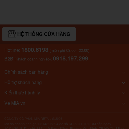
HỆ THỐNG CỬA HÀNG
1800.6198
Hotline:
(miễn phí 09:00 - 22:00)
0918.197.299
B2B
:
(Khách doanh nghiệp)
Chính sách bán hàng
Hỗ trợ khách hàng
Kiến thức hành lý
Về MIA.vn
CÔNG TY CỔ PHẦN MIA RETAIL @2026
Mã số doanh nghiệp: 0314826894 do sở KH & ĐT TP.HCM cấp ngày
10/01/2018. Địa chỉ: 117-119 Bạch Đằng, Phường Gia Định, TP. Hồ Chí Minh,