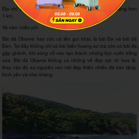
Địa chỉ: phía Nam bán đảo Sơn Trà, cách bãi Bụt khoảng hơn
1 km
Vé vào: miễn phí
Bãi đá Obama hay còn có tên gọi khác là bãi Đa và bãi đá
Đen. Tại đây không chỉ có bãi biển hoang sơ mà còn có bãi đá
gập ghềnh, khi sóng vỗ vào tạo thành những bọt nước trắng
xóa. Bãi đá Obama không có những vẻ đẹp rực rỡ, hoa lệ,
thay vào đó sự nguyên vẹn nét đẹp thiên nhiên đã ban tặng,
bình yên và nhẹ nhàng.