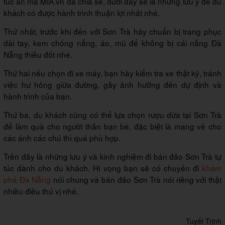
túc ăn mà MIA.vn đã chia sẻ, dưới đây sẽ là những lưu ý để du
khách có được hành trình thuận lợi nhất nhé.
Thứ nhất, trước khi đến với Sơn Trà hãy chuẩn bị trang phục
dài tay, kem chống nắng, áo, mũ để không bị cái nắng Đà
Nẵng thiêu đốt nhé.
Thứ hai nếu chọn đi xe máy, bạn hãy kiểm tra xe thật kỹ, tránh
việc hư hỏng giữa đường, gây ảnh hưởng đến dự định và
hành trình của bạn.
Thứ ba, du khách cũng có thể lựa chọn rượu dừa tại Sơn Trà
để làm quà cho người thân bạn bè, đặc biệt là mang về cho
các ánh các chú thì quá phù hợp.
Trên đây là những lưu ý và kinh nghiệm đi bán đảo Sơn Trà tự
túc dành cho du khách. Hi vọng bạn sẽ có chuyến đi
khám
phá Đà Nẵng
nói chung và bán đảo Sơn Trà nói riêng với thật
nhiều điều thú vị nhé.
Tuyết Trịnh