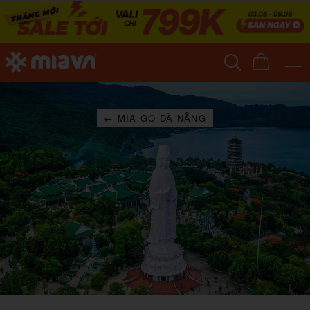
← MIA GO ĐÀ NẴNG