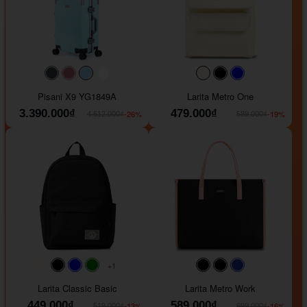
#40454a
#b76e79
#9ad8e7
#ffffff
#faf0e6
#000000
#0000FF
Pisani X9 YG1849A
Larita Metro One
3.390.000₫
479.000₫
-26%
-19%
4.612.000₫
589.000₫
+1
#faf0e6
#000000
#0000FF
#008000
#000000
#000000
#1e35a5
Larita Classic Basic
Larita Metro Work
449.000₫
589.000₫
-13%
-16%
519.000₫
699.000₫