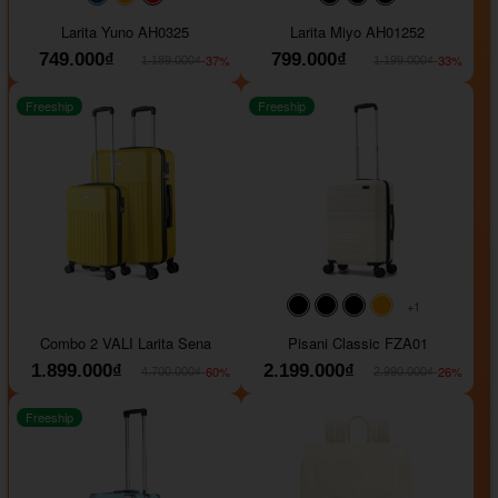
#093f69
#ffa500
#FF0000
#000000
#000000
#000000
Larita Yuno AH0325
Larita Miyo AH01252
749.000₫
799.000₫
-37%
-33%
1.189.000₫
1.199.000₫
Freeship
Freeship
+1
#000000
#000000
#000000
#ffa500
Combo 2 VALI Larita Sena
Pisani Classic FZA01
1.899.000₫
2.199.000₫
-60%
-26%
4.700.000₫
2.990.000₫
Freeship