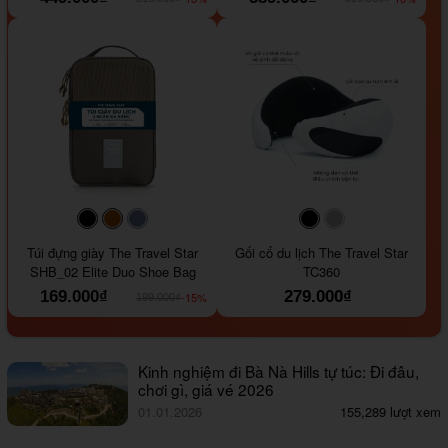
#000000
#964B00
#647290
#000000
#a9a9a9
Túi đựng giày The Travel Star
Gối cổ du lịch The Travel Star
SHB_02 Elite Duo Shoe Bag
TC360
169.000₫
279.000₫
-15%
199.000₫
Kinh nghiệm đi Bà Nà Hills tự túc: Đi đâu,
chơi gì, giá vé 2026
01.01.2026
155,289 lượt xem