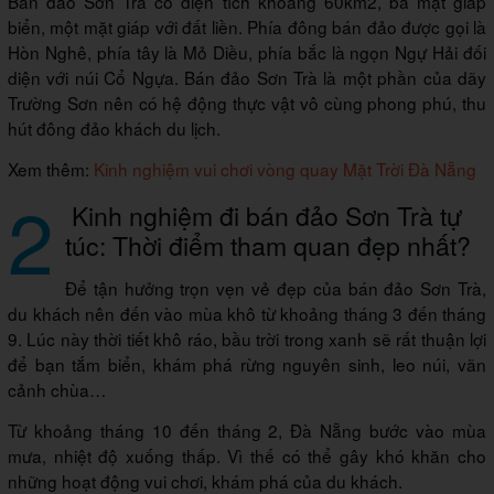
Bán đảo Sơn Trà có diện tích khoảng 60km2, ba mặt giáp
biển, một mặt giáp với đất liền. Phía đông bán đảo được gọi là
Hòn Nghê, phía tây là Mỏ Diều, phía bắc là ngọn Ngự Hải đối
diện với núi Cổ Ngựa. Bán đảo Sơn Trà là một phần của dãy
Trường Sơn nên có hệ động thực vật vô cùng phong phú, thu
hút đông đảo khách du lịch.
Xem thêm:
Kinh nghiệm vui chơi vòng quay Mặt Trời Đà Nẵng
2
Kinh nghiệm đi bán đảo Sơn Trà tự
túc: Thời điểm tham quan đẹp nhất?
Để tận hưởng trọn vẹn vẻ đẹp của bán đảo Sơn Trà,
du khách nên đến vào mùa khô từ khoảng tháng 3 đến tháng
9. Lúc này thời tiết khô ráo, bầu trời trong xanh sẽ rất thuận lợi
để bạn tắm biển, khám phá rừng nguyên sinh, leo núi, vãn
cảnh chùa…
Từ khoảng tháng 10 đến tháng 2, Đà Nẵng bước vào mùa
mưa, nhiệt độ xuống thấp. Vì thế có thể gây khó khăn cho
những hoạt động vui chơi, khám phá của du khách.