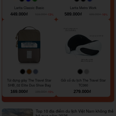
#faf0e6
#000000
#0000FF
#008000
#000000
#000000
#1e35a5
Larita Classic Basic
Larita Metro Work
449.000₫
589.000₫
-13%
-16%
519.000₫
699.000₫
#000000
#964B00
#647290
#000000
#a9a9a9
Túi đựng giày The Travel Star
Gối cổ du lịch The Travel Star
SHB_02 Elite Duo Shoe Bag
TC360
169.000₫
279.000₫
-15%
199.000₫
Top 10 địa điểm du lịch Việt Nam không thể
bỏ qua năm 2026