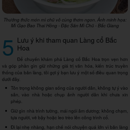
Thưởng thức món mì chũ vô cùng thơm ngon. Ảnh minh họa:
Mì Gạo Bao Thai Hồng - Đặc Sản Mì Chũ - Bắc Giang
5
Lưu ý khi tham quan Làng cổ Bắc
Hoa
Để chuyến khám phá Làng cổ Bắc Hoa trọn vẹn hơn
và góp phần gìn giữ những giá trị văn hóa, kiến trúc truyền
thống của bản làng, tôi gợi ý bạn lưu ý một số điều quan trọng
dưới đây.
Tôn trọng không gian sống của người dân, không tự ý vào
sân, vào nhà hoặc chụp ảnh người dân khi chưa xin
phép.
Giữ gìn nhà trình tường, mái ngói âm dương; không chạm,
tựa người, vẽ bậy hoặc leo trèo lên công trình cổ.
Đi lại nhẹ nhàng, hạn chế nói chuyện quá lớn vì bản làng