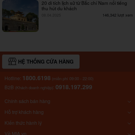
20 di tích lịch sử từ Bắc chí Nam nổi tiếng
thu hút du khách
08.04.2025
146,342 lượt xem
HỆ THỐNG CỬA HÀNG
1800.6198
Hotline:
(miễn phí 09:00 - 22:00)
0918.197.299
B2B
:
(Khách doanh nghiệp)
Chính sách bán hàng
Hỗ trợ khách hàng
Kiến thức hành lý
Về MIA.vn