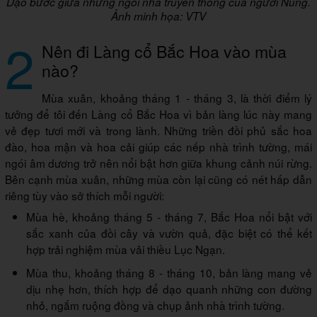
Dạo bước giữa những ngôi nhà truyền thống của người Nùng.
Ảnh minh họa: VTV
2
Nên đi Làng cổ Bắc Hoa vào mùa
nào?
Mùa xuân, khoảng tháng 1 - tháng 3, là thời điểm lý
tưởng để tôi đến Làng cổ Bắc Hoa vì bản làng lúc này mang
vẻ đẹp tươi mới và trong lành. Những triền đồi phủ sắc hoa
đào, hoa mận và hoa cải giúp các nếp nhà trình tường, mái
ngói âm dương trở nên nổi bật hơn giữa khung cảnh núi rừng.
Bên cạnh mùa xuân, những mùa còn lại cũng có nét hấp dẫn
riêng tùy vào sở thích mỗi người:
Mùa hè, khoảng tháng 5 - tháng 7, Bắc Hoa nổi bật với
sắc xanh của đồi cây và vườn quả, đặc biệt có thể kết
hợp trải nghiệm mùa vải thiều Lục Ngạn.
Mùa thu, khoảng tháng 8 - tháng 10, bản làng mang vẻ
dịu nhẹ hơn, thích hợp để dạo quanh những con đường
nhỏ, ngắm ruộng đồng và chụp ảnh nhà trình tường.