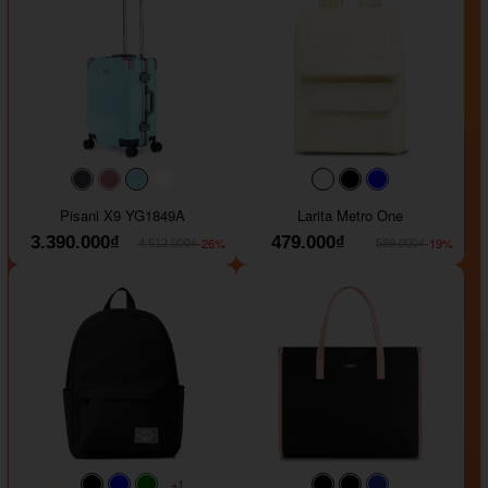
#40454a
#b76e79
#9ad8e7
#ffffff
#faf0e6
#000000
#0000FF
Pisani X9 YG1849A
Larita Metro One
3.390.000₫
479.000₫
-26%
-19%
4.612.000₫
589.000₫
+1