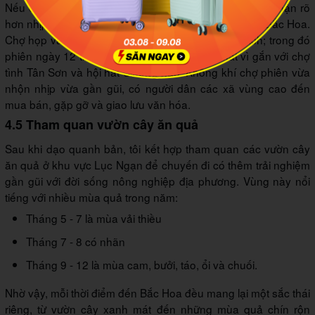
Nếu đi đúng lịch, tôi ghé chợ phiên Tân Sơn để cảm nhận rõ
hơn nhịp sống vùng cao sau khi tham quan Làng cổ Bắc Hoa.
Chợ họp vào các ngày 2, 7, 12, 17, 22 và 27 âm lịch; trong đó
phiên ngày 12 tháng Giêng là dịp đặc biệt nhất vì gắn với chợ
tình Tân Sơn và hội hát Sloong hao. Không khí chợ phiên vừa
nhộn nhịp vừa gần gũi, có người dân các xã vùng cao đến
mua bán, gặp gỡ và giao lưu văn hóa.
4.5 Tham quan vườn cây ăn quả
Sau khi dạo quanh bản, tôi kết hợp tham quan các vườn cây
ăn quả ở khu vực Lục Ngạn để chuyến đi có thêm trải nghiệm
gần gũi với đời sống nông nghiệp địa phương. Vùng này nổi
tiếng với nhiều mùa quả trong năm:
Tháng 5 - 7 là mùa vải thiều
Tháng 7 - 8 có nhãn
Tháng 9 - 12 là mùa cam, bưởi, táo, ổi và chuối.
Nhờ vậy, mỗi thời điểm đến Bắc Hoa đều mang lại một sắc thái
riêng, từ vườn cây xanh mát đến những mùa quả chín rộn