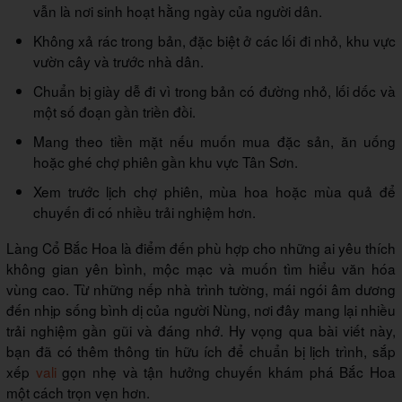
vẫn là nơi sinh hoạt hằng ngày của người dân.
Không xả rác trong bản, đặc biệt ở các lối đi nhỏ, khu vực
vườn cây và trước nhà dân.
Chuẩn bị giày dễ đi vì trong bản có đường nhỏ, lối dốc và
một số đoạn gần triền đồi.
Mang theo tiền mặt nếu muốn mua đặc sản, ăn uống
hoặc ghé chợ phiên gần khu vực Tân Sơn.
Xem trước lịch chợ phiên, mùa hoa hoặc mùa quả để
chuyến đi có nhiều trải nghiệm hơn.
Làng Cổ Bắc Hoa là điểm đến phù hợp cho những ai yêu thích
không gian yên bình, mộc mạc và muốn tìm hiểu văn hóa
vùng cao. Từ những nếp nhà trình tường, mái ngói âm dương
đến nhịp sống bình dị của người Nùng, nơi đây mang lại nhiều
trải nghiệm gần gũi và đáng nhớ. Hy vọng qua bài viết này,
bạn đã có thêm thông tin hữu ích để chuẩn bị lịch trình, sắp
xếp
vali
gọn nhẹ và tận hưởng chuyến khám phá Bắc Hoa
một cách trọn vẹn hơn.