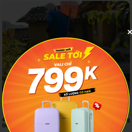
Trải nghiệm nhịp sống bình dị của người Nùng ở Bắc Hoa. Ảnh
minh họa: VTV
4.4 Ghé chợ phiên gần khu vực Tân Sơn nếu đúng
lịch