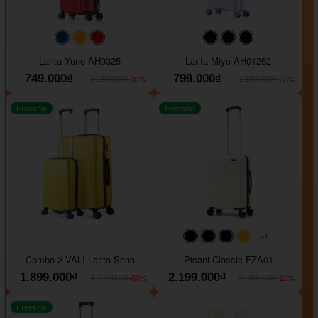
#093f69
#ffa500
#FF0000
#000000
#000000
#000000
Larita Yuno AH0325
Larita Miyo AH01252
749.000₫
799.000₫
-37%
-33%
1.189.000₫
1.199.000₫
Freeship
Freeship
+1
#000000
#000000
#000000
#ffa500
Combo 2 VALI Larita Sena
Pisani Classic FZA01
1.899.000₫
2.199.000₫
-60%
-26%
4.700.000₫
2.990.000₫
Freeship