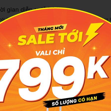
ời gian diễn ra lễ hội
hội Rio Carnival thường diễn ra vào tháng Hai hoặc tháng
 thuộc vào lịch âm lịch. Lễ hội kéo dài trong 5 ngày từ thứ 
 tro. Năm 2024, lễ hội sẽ bắt đầu vào ngày 9 tháng 2 và kết