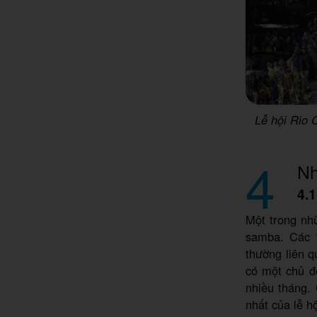
Lễ hội Rio 
4
Nh
4.1
Một trong nhữ
samba. Các 
thường liên q
có một chủ đề
nhiều tháng.
nhất của lễ h