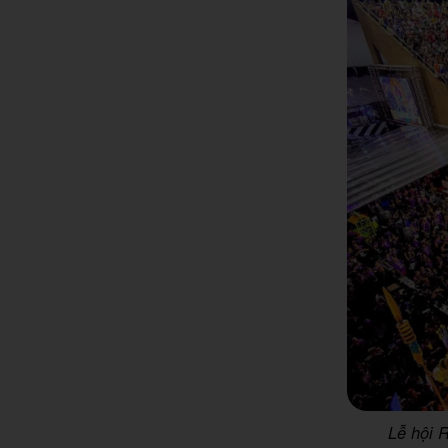
Lễ hội R