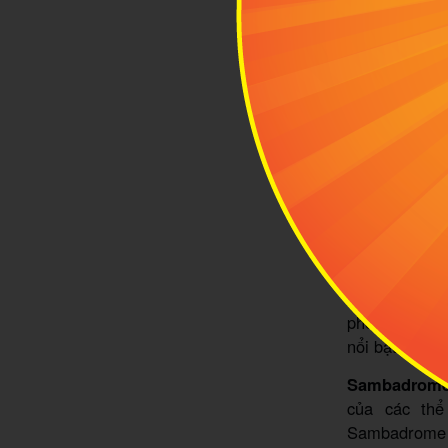
Lễ hội
3
Đị
Th
nha
phong cách r
nổi bật mà bạ
Sambadrome
của các thể
Sambadrome c