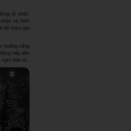
ồng tổ chức.
 nhộn và thân
vé để tham gia
tận hưởng nắng
t động hấp dẫn
 nghi thần bí.