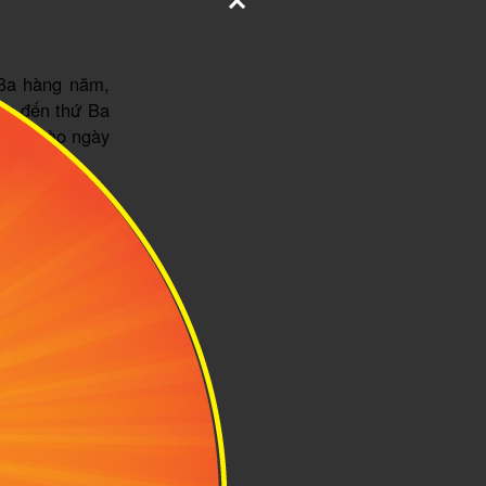
 Ba hàng năm,
Sáu đến thứ Ba
 thúc vào ngày