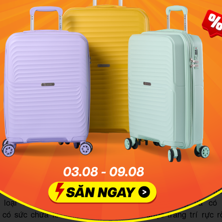
 Rio Carnival thường diễn ra vào tháng Hai hoặc tháng Ba h
a điểm tổ chức ở đâu?
eo
MIA.vn
tìm hiểu, lễ hội Rio Carnival được tổ chức ở nhiều
u trong thành phố Rio de Janeiro. Mỗi khu vực có những
iêng biệt, tạo nên một bức tranh đa sắc màu của lễ hội. Mộ
n có thể ghé thăm là:
:
Đây là sân khấu chính của lễ hội nơi diễn ra các cuộc thi
 loại samba, những nhóm nhảy chuyên nghiệp và có
ó sức chứa khoảng 90.000 người và được trang trí rực 