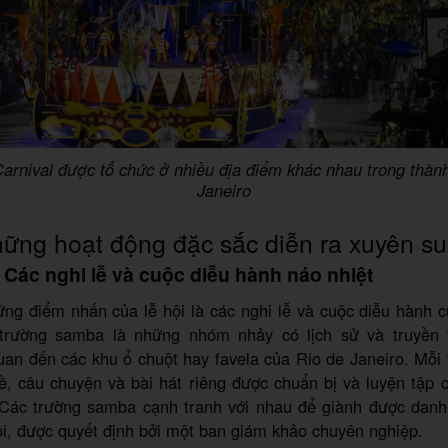
Carnival được tổ chức ở nhiều địa điểm khác nhau trong thàn
Janeiro
ững hoạt động đặc sắc diễn ra xuyên suố
 Các nghi lễ và cuộc diễu hành náo nhiệt
ng điểm nhấn của lễ hội là các nghi lễ và cuộc diễu hành 
trường samba là những nhóm nhảy có lịch sử và truyền t
uan đến các khu ổ chuột hay favela của Rio de Janeiro. Mỗ
, câu chuyện và bài hát riêng được chuẩn bị và luyện tập 
 Các trường samba cạnh tranh với nhau để giành được danh
ội, được quyết định bởi một ban giám khảo chuyên nghiệp.