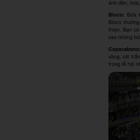
ánh đèn, hoa,
Bloco:
Bữa t
Bloco thường
thiện. Bạn có
vào những bữa
Copacabana
vàng, cát trắ
trong lễ hội n