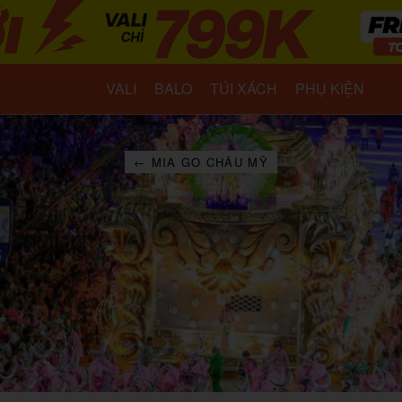
VALI
BALO
TÚI XÁCH
PHỤ KIỆN
← MIA GO CHÂU MỸ