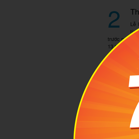
2
Th
Lễ 
tùy
trước ngày lễ
13 tháng 2.