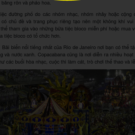
 băng rôn và pháo hoa.
iệc đường phố do các nhóm nhạc, nhóm nhảy hoặc cộng đ
 có chủ đề và trang phục riêng tạo nên một không khí vui
 thể tham gia vào những bữa tiệc bloco miễn phí hoặc mua 
 tiệc bloco có tổ chức hơn.
:
Bãi biển nổi tiếng nhất của Rio de Janeiro nơi bạn có thể 
ng và nước xanh. Copacabana cũng là nơi diễn ra nhiều hoạ
hư các buổi hòa nhạc, cuộc thi làm cát, trò chơi thể thao và lễ