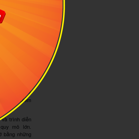
àng năm
 địa điểm khác
 đặc trưng và
t số địa điểm
 và trình diễn
 quy mô lớn.
rỡ bằng những