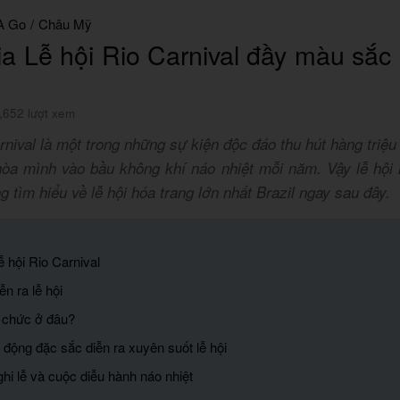
A Go
/
Châu Mỹ
a Lễ hội Rio Carnival đầy màu sắc 
,652 lượt xem
rnival là một trong những sự kiện độc đáo thu hút hàng triệu 
hòa mình vào bầu không khí náo nhiệt mỗi năm. Vậy lễ hội 
 tìm hiểu về lễ hội hóa trang lớn nhất Brazil ngay sau đây.
lễ hội Rio Carnival
ễn ra lễ hội
ổ chức ở đâu?
 động đặc sắc diễn ra xuyên suốt lễ hội
hi lễ và cuộc diễu hành náo nhiệt