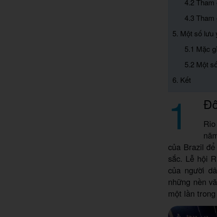
4.2 Tham 
4.3 Tham 
5. Một số lưu 
5.1 Mặc gì
5.2 Một s
6. Kết
1
Đô
Rio
năm
của Brazil đ
sắc. Lễ hội R
của người dâ
những nền văn
một lần trong