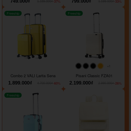
749.000₫
799.000₫
-37%
-33%
1.189.000₫
1.199.000₫
Freeship
Freeship
+1
#000000
#000000
#000000
#ffa500
Combo 2 VALI Larita Sena
Pisani Classic FZA01
1.899.000₫
2.199.000₫
-60%
-26%
4.700.000₫
2.990.000₫
Freeship