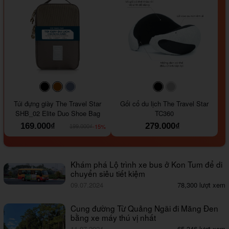
#000000
#964B00
#647290
#000000
#a9a9a9
Túi đựng giày The Travel Star
Gối cổ du lịch The Travel Star
SHB_02 Elite Duo Shoe Bag
TC360
169.000₫
279.000₫
-15%
199.000₫
Khám phá Lộ trình xe bus ở Kon Tum để di
chuyển siêu tiết kiệm
09.07.2024
78,300 lượt xem
Cung đường Từ Quảng Ngãi đi Măng Đen
bằng xe máy thú vị nhất
11.07.2024
65,346 lượt xem