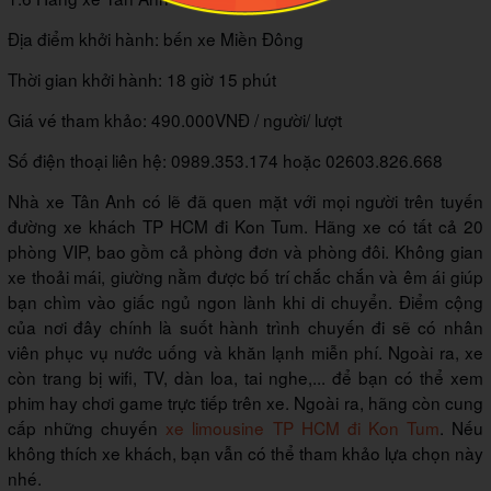
Địa điểm khởi hành: bến xe Miền Đông
Thời gian khởi hành: 18 giờ 15 phút
Giá vé tham khảo: 490.000VNĐ / người/ lượt
Số điện thoại liên hệ: 0989.353.174 hoặc 02603.826.668
Nhà xe Tân Anh có lẽ đã quen mặt với mọi người trên tuyến
đường xe khách TP HCM đi Kon Tum. Hãng xe có tất cả 20
phòng VIP, bao gồm cả phòng đơn và phòng đôi. Không gian
xe thoải mái, giường nằm được bố trí chắc chắn và êm ái giúp
bạn chìm vào giấc ngủ ngon lành khi di chuyển. Điểm cộng
của nơi đây chính là suốt hành trình chuyến đi sẽ có nhân
viên phục vụ nước uống và khăn lạnh miễn phí. Ngoài ra, xe
còn trang bị wifi, TV, dàn loa, tai nghe,... để bạn có thể xem
phim hay chơi game trực tiếp trên xe. Ngoài ra, hãng còn cung
cấp những chuyến
x
e limousine TP HCM đi Kon Tum
. Nếu
không thích xe khách, bạn vẫn có thể tham khảo lựa chọn này
nhé.