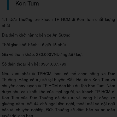
1
Kon Tum
1.1 Đức Thưởng, xe khách TP HCM đi Kon Tum chất lượng
nhất
Địa điểm khởi hành: bến xe An Sương
Thời gian khởi hành: 16 giờ 15 phút
Giá vé tham khảo: 280.000VNĐ / người / lượt
Số điện thoại liên hệ: 0961.007.799
Nếu xuất phát từ TPHCM, bạn có thể chọn hãng xe Đức
Thưởng. Hãng có trụ sở tại huyện Đắk Hà, tỉnh Kon Tum và
chuyên chạy tuyến từ TP HCM đến khu du lịch Kon Tum. Nắm
được nhu cầu khắt khe của mọi người, xe khách TP HCM đi
Kon Tum của Đức Thưởng đã đầu tư và trang bị dòng xe
giường nằm. Với 44 chỗ ngồi tiện nghi, thoải mái và đội ngũ
bác tài chuyên nghiệp, Đức Thưởng sẽ đảm bảo sự an toàn
tuyệt đối cho bạn.