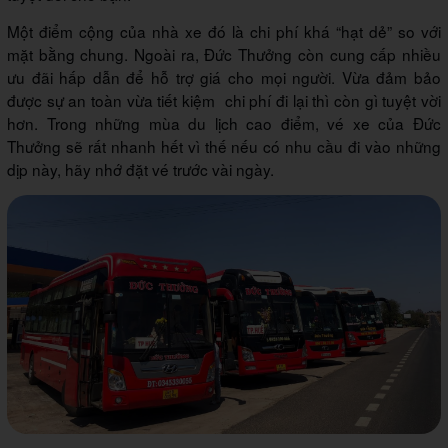
Một điểm cộng của nhà xe đó là chi phí khá “hạt dẻ” so với
mặt bằng chung. Ngoài ra, Đức Thưởng còn cung cấp nhiều
ưu đãi hấp dẫn để hỗ trợ giá cho mọi người. Vừa đảm bảo
được sự an toàn vừa tiết kiệm chi phí đi lại thì còn gì tuyệt vời
hơn. Trong những mùa du lịch cao điểm, vé xe của Đức
Thưởng sẽ rất nhanh hết vì thế nếu có nhu cầu đi vào những
dịp này, hãy nhớ đặt vé trước vài ngày.