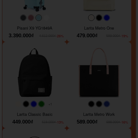
#40454a
#b76e79
#9ad8e7
#ffffff
#faf0e6
#000000
#0000FF
Pisani X9 YG1849A
Larita Metro One
3.390.000₫
479.000₫
-26%
-19%
4.612.000₫
589.000₫
+1
#faf0e6
#000000
#0000FF
#008000
#000000
#000000
#1e35a5
Larita Classic Basic
Larita Metro Work
449.000₫
589.000₫
-13%
-16%
519.000₫
699.000₫