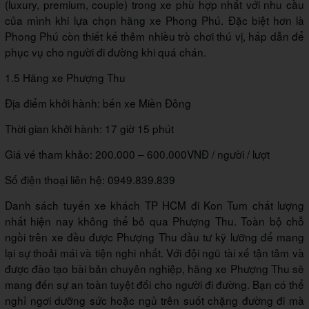
(luxury, premium, couple) trong xe phù hợp nhất với nhu cầu
của mình khi lựa chọn hãng xe Phong Phú. Đặc biệt hơn là
Phong Phú còn thiết kế thêm nhiều trò chơi thú vị, hấp dẫn để
phục vụ cho người đi đường khi quá chán.
1.5 Hãng xe Phượng Thu
Địa điểm khởi hành: bến xe Miền Đông
Thời gian khởi hành: 17 giờ 15 phút
Giá vé tham khảo: 200.000 – 600.000VNĐ / người / lượt
Số điện thoại liên hệ: 0949.839.839
Danh sách tuyến xe khách TP HCM đi Kon Tum chất lượng
nhất hiện nay không thể bỏ qua Phượng Thu. Toàn bộ chỗ
ngồi trên xe đều được Phượng Thu đầu tư kỹ lưỡng để mang
lại sự thoải mái và tiện nghi nhất. Với đội ngũ tài xế tận tâm và
được đào tạo bài bản chuyên nghiệp, hãng xe Phượng Thu sẽ
mang đến sự an toàn tuyệt đối cho người đi đường. Bạn có thể
nghỉ ngơi dưỡng sức hoặc ngủ trên suốt chặng đường đi mà