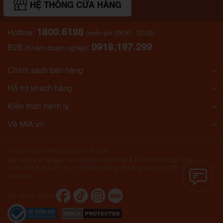
HỆ THỐNG CỬA HÀNG
1800.6198
Hotline:
(miễn phí 09:00 - 22:00)
0918.197.299
B2B
:
(Khách doanh nghiệp)
Chính sách bán hàng
Hỗ trợ khách hàng
Kiến thức hành lý
Về MIA.vn
CÔNG TY CỔ PHẦN MIA RETAIL @2026
Mã số doanh nghiệp: 0314826894 do sở KH & ĐT TP.HCM cấp ngày
10/01/2018. Địa chỉ: 117-119 Bạch Đằng, Phường Gia Định, TP. Hồ Chí Minh,
Việt Nam.
Kết nối với MIA.vn