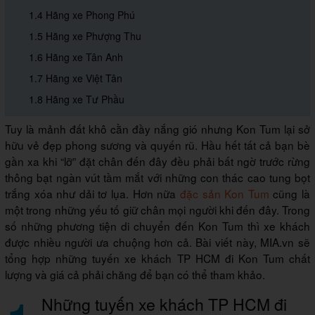
1.4 Hãng xe Phong Phú
1.5 Hãng xe Phượng Thu
1.6 Hãng xe Tân Anh
1.7 Hãng xe Việt Tân
1.8 Hãng xe Tư Phầu
Tuy là mảnh đất khô cằn đầy nắng gió nhưng Kon Tum lại sở
hữu vẻ đẹp phong sương và quyến rũ. Hầu hết tất cả bạn bè
gần xa khi “lỡ” đặt chân đến đây đều phải bất ngờ trước rừng
thông bạt ngàn vút tầm mắt với những con thác cao tung bọt
trắng xóa như dải tơ lụa. Hơn nữa
đặc sản Kon Tum
cũng là
một trong những yếu tố giữ chân mọi người khi đến đây. Trong
số những phương tiện di chuyển đến Kon Tum thì xe khách
được nhiều người ưa chuộng hơn cả. Bài viết này, MIA.vn sẽ
tổng hợp những tuyến xe khách TP HCM đi Kon Tum chất
lượng và giá cả phải chăng để bạn có thể tham khảo.
Những tuyến xe khách TP HCM đi