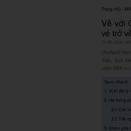
Trang chủ
/
MI
Về với 
vé trở v
10.06.2026
|
30
Orchard Hom
Tiên, hứa h
chân MIA.vn 
Xem nhanh
1. Vị trí địa 
2. Hệ thống p
2.1 Các h
2.2 Trải 
3. Khám phá ẩ