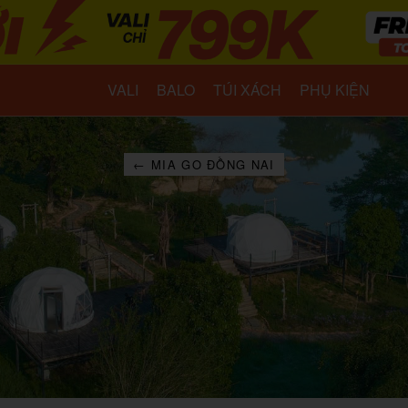
VALI
BALO
TÚI XÁCH
PHỤ KIỆN
← MIA GO ĐỒNG NAI