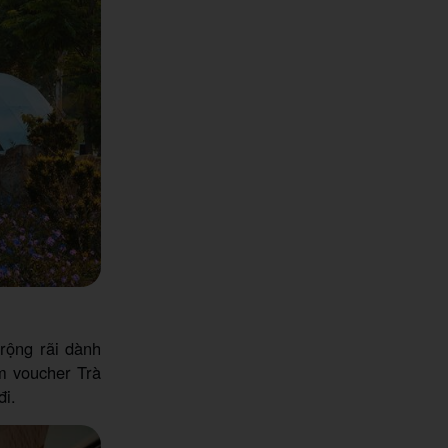
rộng rãi dành
m voucher Trà
đi.