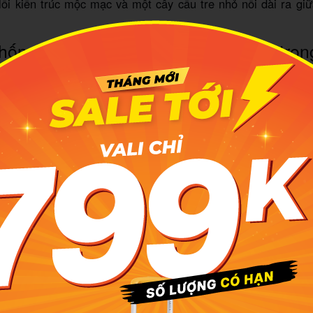
lối kiến trúc mộc mạc và một cây cầu tre nhỏ nối dài ra gi
hống phòng nghỉ: Từ Villas gỗ sang trọ
 căn Dome House độc độc độc
 mạnh địa hình có 1-0-2, Orchard Home Resort Cát Tiên thiết
u hướng nhìn ra núi, hồ nước, ao sen hoặc vườn cây ăn trái
g đều sử dụng chất liệu gỗ sang trọng, mang lại cảm giác v
h trình du lịch Đồng Nai thì việc
ng phòng khách sạn tiêu chuẩn 4 sao
 (Double/Twin/Triple):
Diện tích từ 32m² - 34m², phù hợp c
hòng có view nhìn ra đồi núi và sân vườn xanh mướt. Khi đ
 được tặng kèm bữa sáng, minibar và đặc biệt là voucher m
win:
Diện tích rộng rãi hơn khoảng 35m² với 2 giường Queen
 khách, cực kỳ thích hợp cho các nhóm bạn thân.