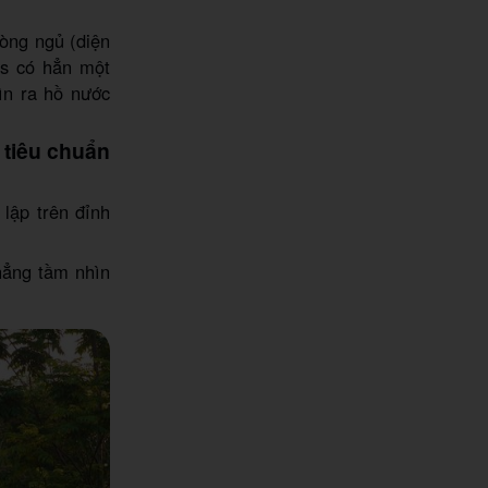
hòng ngủ (diện
as có hẳn một
ìn ra hồ nước
 tiêu chuẩn
lập trên đỉnh
hẳng tầm nhìn