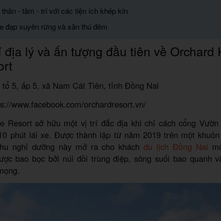
thân - tâm - trí với các tiện ích khép kín
xe đạp xuyên rừng và săn thú đêm
rí địa lý và ấn tượng đầu tiên về Orchar
ort
, tổ 5, ấp 5, xã Nam Cát Tiên, tỉnh Đồng Nai
ps://www.facebook.com/orchardresort.vn/
 Resort sở hữu một vị trí đắc địa khi chỉ cách cổng Vườn
10 phút lái xe. Được thành lập từ năm 2019 trên một khuôn 
khu nghỉ dưỡng này mở ra cho khách
du lịch Đồng Nai
mộ
ược bao bọc bởi núi đồi trùng điệp, sông suối bao quanh 
 mọng.