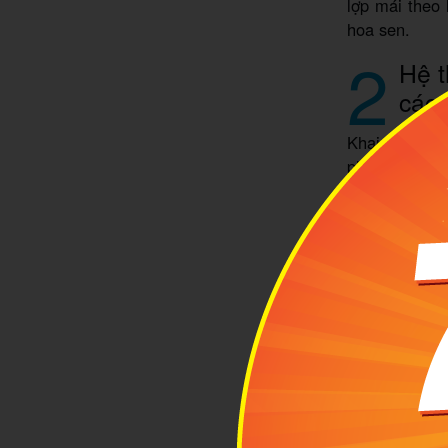
lợp mái theo 
hoa sen.
2
Hệ t
các
Khai thác thế
phòng ngủ đề
thất bên tron
biệt lập. Hàn
2.1 Các hạ
Superior
khách. P
này, mình
spa.
Deluxe T
lên đến 4