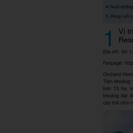
4. Nuôi dưỡng 
5. Rong ruổi 
1
Vị t
Res
Địa chỉ: Số 1
Fanpage: htt
Orchard Home
Tiên khoảng 
hơn 13 ha, 
khoáng đạt đ
cây trái chín