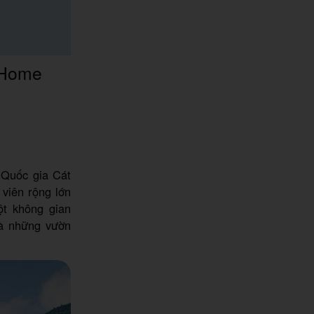
d Home
 Quốc gia Cát
viên rộng lớn
t không gian
và những vườn