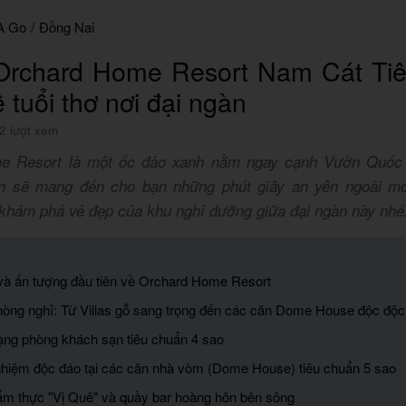
A Go
/
Đồng Nai
Orchard Home Resort Nam Cát Tiê
ề tuổi thơ nơi đại ngàn
2 lượt xem
e Resort là một ốc đảo xanh nằm ngay cạnh Vườn Quốc
ẹn sẽ mang đến cho bạn những phút giây an yên ngoài mo
khám phá vẻ đẹp của khu nghỉ dưỡng giữa đại ngàn này nhé
lý và ấn tượng đầu tiên về Orchard Home Resort
hòng nghỉ: Từ Villas gỗ sang trọng đến các căn Dome House độc độc
ạng phòng khách sạn tiêu chuẩn 4 sao
nghiệm độc đáo tại các căn nhà vòm (Dome House) tiêu chuẩn 5 sao
m thực "Vị Quê" và quầy bar hoàng hôn bên sông