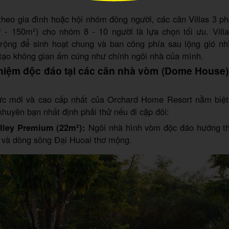
theo gia đình hoặc hội nhóm đông người, các căn Villas 3 p
² - 150m²) cho nhóm 8 - 10 người là lựa chọn tối ưu. Vill
rộng để sinh hoạt chung và ban công phía sau lộng gió nh
 tạo không gian ấm cúng như chính ngôi nhà của mình.
ghiệm độc đáo tại các căn nhà vòm (Dome House)
ực mới và cao cấp nhất của Orchard Home Resort nằm biệt 
huyên bạn nhất định phải thử nếu đi cặp đôi:
ley Premium (22m²):
Ngôi nhà hình vòm độc đáo hướng t
i và dòng sông Đại Huoai thơ mộng.