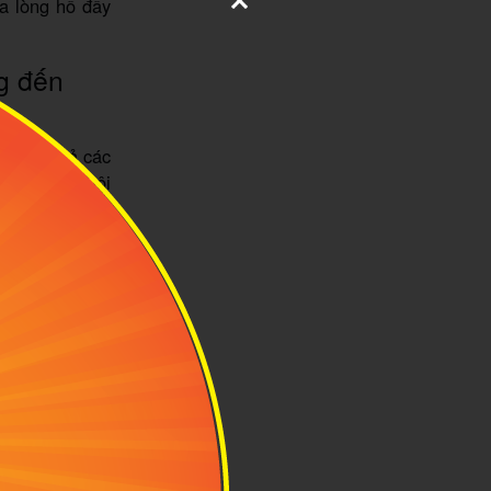
ữa lòng hồ đầy
ng đến
 kế tất cả các
. Toàn bộ nội
ừa ấm cúng vừa
ho từ 2 đến 3
ặt hạng phòng
assage tại khu
, có sức chứa