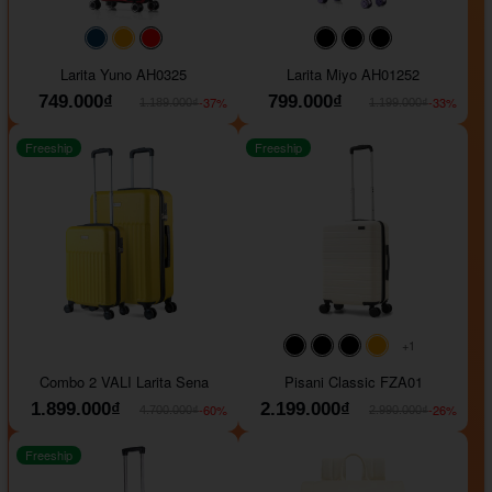
#093f69
#ffa500
#FF0000
#000000
#000000
#000000
Larita Yuno AH0325
Larita Miyo AH01252
749.000₫
799.000₫
-37%
-33%
1.189.000₫
1.199.000₫
Freeship
Freeship
+1
#000000
#000000
#000000
#ffa500
Combo 2 VALI Larita Sena
Pisani Classic FZA01
1.899.000₫
2.199.000₫
-60%
-26%
4.700.000₫
2.990.000₫
Freeship