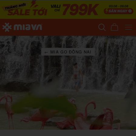
← MIA GO ĐỒNG NAI