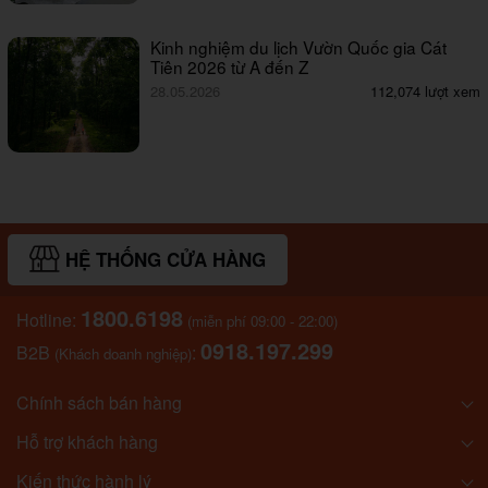
Kinh nghiệm du lịch Vườn Quốc gia Cát
Tiên 2026 từ A đến Z
28.05.2026
112,074 lượt xem
HỆ THỐNG CỬA HÀNG
1800.6198
Hotline:
(miễn phí 09:00 - 22:00)
0918.197.299
B2B
:
(Khách doanh nghiệp)
Chính sách bán hàng
Hỗ trợ khách hàng
Kiến thức hành lý