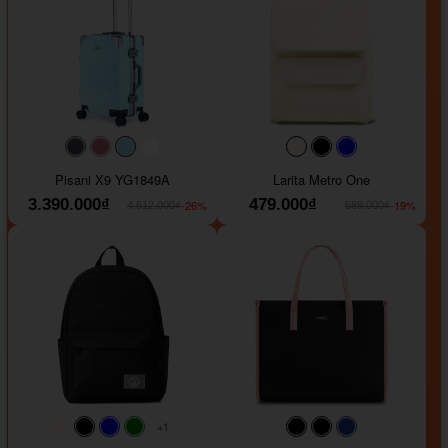
#40454a
#b76e79
#9ad8e7
#ffffff
#faf0e6
#000000
#0000FF
Pisani X9 YG1849A
Larita Metro One
3.390.000₫
479.000₫
-26%
-19%
4.612.000₫
589.000₫
+1
#faf0e6
#000000
#0000FF
#008000
#000000
#000000
#1e35a5