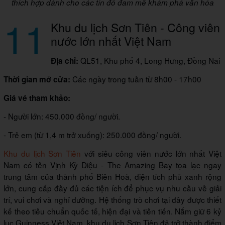
thích hợp dành cho các tín đồ đam mê khám phá văn hóa
11
Khu du lịch Sơn Tiên - Công viên
nước lớn nhất Việt Nam
QL51, Khu phố 4, Long Hưng, Đồng Nai
Địa chỉ:
Các ngày trong tuần từ 8h00 - 17h00
Thời gian mở cửa:
Giá vé tham khảo:
- Người lớn: 450.000 đồng/ người.
- Trẻ em (từ 1,4 m trở xuống): 250.000 đồng/ người.
Khu du lịch Sơn Tiên
với siêu công viên nước lớn nhất Việt
Nam có tên Vịnh Kỳ Diệu - The Amazing Bay tọa lạc ngay
trung tâm của thành phố Biên Hoà, diện tích phủ xanh rộng
lớn, cung cấp đầy đủ các tiện ích để phục vụ nhu cầu về giải
trí, vui chơi và nghỉ dưỡng. Hệ thống trò chơi tại đây được thiết
kế theo tiêu chuẩn quốc tế, hiện đại và tiên tiến. Nắm giữ 6 kỷ
lục Guinness Việt Nam, khu du lịch Sơn Tiên đã trở thành điểm