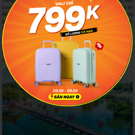
Long được ví như một thiên đường cảnh quan và được các tín
đồ du lịch gọi là Vịnh hạ Long thu nhỏ của Đồng Năm. Không
gian thiên nhiên nơi đây gây ấn tượng bởi những hòn núi nhỏ,
hang động và sông hồ.
Bên cạnh đó, khi đến với Khu du lịch Bửu Long, bạn còn có
thể trải nghiệm một số hạng mục như núi Long n, núi Bình
Điện. Bên cạnh đó, bạn có thể tìm đến không gian check-in
rực rỡ sắc màu và tạo ra những bức ảnh nghìn like.