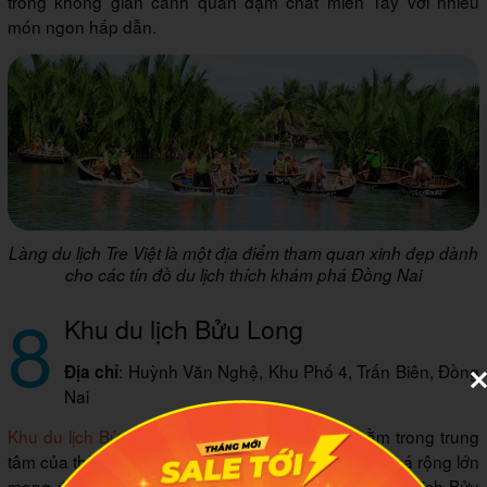
trong không gian cảnh quan đậm chất miền Tây với nhiều
món ngon hấp dẫn.
Làng du lịch Tre Việt là một địa điểm tham quan xinh đẹp dành
cho các tín đồ du lịch thích khám phá Đồng Nai
8
Khu du lịch Bửu Long
: Huỳnh Văn Nghệ, Khu Phố 4, Trấn Biên, Đồng
Địa chỉ
Nai
Khu du lịch Bửu Long
là địa điểm tham quan nằm trong trung
tâm của thành phố Biên Hòa. Không gian nơi đây khá rộng lớn
mang đến cho bạn cảm giác dễ chịu, yên ả. Khu du lịch Bửu