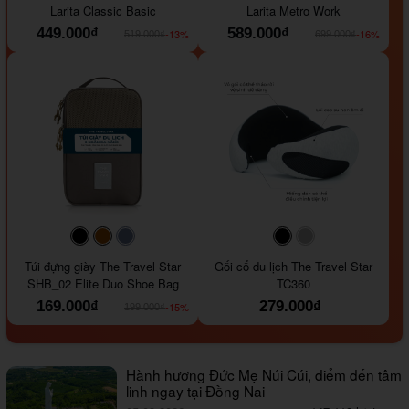
Larita Classic Basic
Larita Metro Work
449.000₫
589.000₫
-13%
-16%
519.000₫
699.000₫
#000000
#964B00
#647290
#000000
#a9a9a9
Túi đựng giày The Travel Star
Gối cổ du lịch The Travel Star
SHB_02 Elite Duo Shoe Bag
TC360
169.000₫
279.000₫
-15%
199.000₫
Hành hương Đức Mẹ Núi Cúi, điểm đến tâm
linh ngay tại Đồng Nai