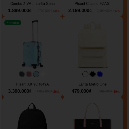
Combo 2 VALI Larita Sena
Pisani Classic FZA01
1.899.000₫
2.199.000₫
-60%
-26%
4.700.000₫
2.990.000₫
Freeship
#40454a
#b76e79
#9ad8e7
#ffffff
#faf0e6
#000000
#0000FF
Pisani X9 YG1849A
Larita Metro One
3.390.000₫
479.000₫
-26%
-19%
4.612.000₫
589.000₫