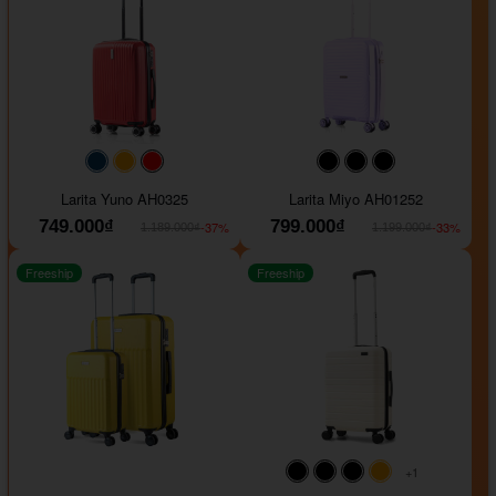
#093f69
#ffa500
#FF0000
#000000
#000000
#000000
Larita Yuno AH0325
Larita Miyo AH01252
749.000₫
799.000₫
-37%
-33%
1.189.000₫
1.199.000₫
Freeship
Freeship
+1
#000000
#000000
#000000
#ffa500