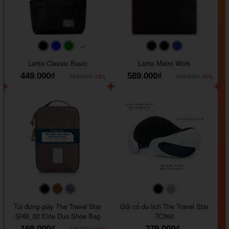
+1
#faf0e6
#000000
#0000FF
#008000
#000000
#000000
#1e35a5
Larita Classic Basic
Larita Metro Work
449.000₫
589.000₫
-13%
-16%
519.000₫
699.000₫
#000000
#964B00
#647290
#000000
#a9a9a9
Túi đựng giày The Travel Star
Gối cổ du lịch The Travel Star
SHB_02 Elite Duo Shoe Bag
TC360
169.000₫
279.000₫
-15%
199.000₫