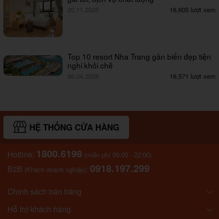
20.11.2025
16,605 lượt xem
Top 10 resort Nha Trang gần biển đẹp tiện
nghi khỏi chê
06.04.2026
16,571 lượt xem
HỆ THỐNG CỬA HÀNG
1800.6198
Hotline:
(miễn phí 09:00 - 22:00)
0918.197.299
B2B
:
(Khách doanh nghiệp)
Chính sách bán hàng
Hỗ trợ khách hàng