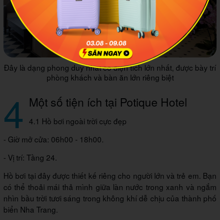
Đây là dạng phong duy nhất có diện tích lớn nhất, được bày trí
phòng khách và bàn ăn lớn riêng biệt
4
Một số tiện ích tại Potique Hotel
4.1 Hồ bơi ngoài trời cực đẹp
- Giờ mở cửa: 06h00 - 18h00.
- Vị trí: Tầng 24.
Hồ bơi tại đây được thiết kế riêng cho người lớn và trẻ em. Bạn
có thể thoải mái thả mình giữa làn nước trong xanh và ngắm
nhìn bầu trời tươi sáng trong không khí dễ chịu của thành phố
biển Nha Trang.