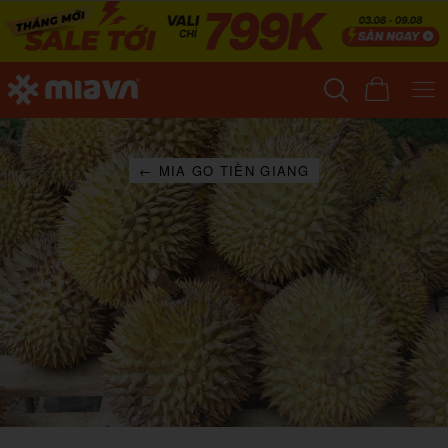
← MIA GO TIỀN GIANG