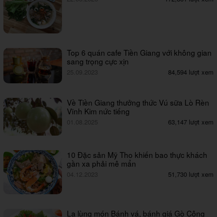
Top 6 quán cafe Tiền Giang với không gian
sang trọng cực xịn
25.09.2023
84,594 lượt xem
Về Tiền Giang thưởng thức Vú sữa Lò Rèn
Vĩnh Kim nức tiếng
01.08.2025
63,147 lượt xem
10 Đặc sản Mỹ Tho khiến bao thực khách
gần xa phải mê mẩn
04.12.2023
51,730 lượt xem
Lạ lùng món Bánh vá, bánh giá Gò Công