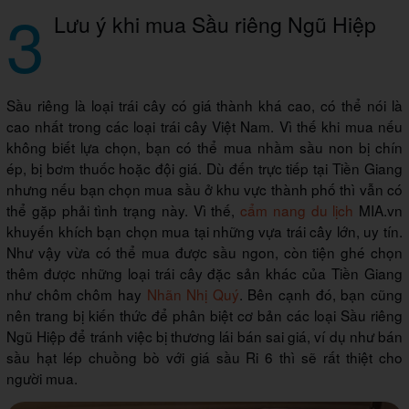
3
Lưu ý khi mua Sầu riêng Ngũ Hiệp
Sầu riêng là loại trái cây có giá thành khá cao, có thể nói là
cao nhất trong các loại trái cây Việt Nam. Vì thế khi mua nếu
không biết lựa chọn, bạn có thể mua nhầm sầu non bị chín
ép, bị bơm thuốc hoặc đội giá. Dù đến trực tiếp tại Tiền Giang
nhưng nếu bạn chọn mua sầu ở khu vực thành phố thì vẫn có
thể gặp phải tình trạng này. Vì thế,
cẩm nang du lịch
MIA.vn
khuyến khích bạn chọn mua tại những vựa trái cây lớn, uy tín.
Như vậy vừa có thể mua được sầu ngon, còn tiện ghé chọn
thêm được những loại trái cây đặc sản khác của Tiền Giang
như chôm chôm hay
Nhãn Nhị Quý
. Bên cạnh đó, bạn cũng
nên trang bị kiến thức để phân biệt cơ bản các loại Sầu riêng
Ngũ Hiệp để tránh việc bị thương lái bán sai giá, ví dụ như bán
sầu hạt lép chuồng bò với giá sầu Ri 6 thì sẽ rất thiệt cho
người mua.