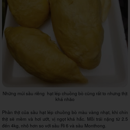
Những múi sầu riêng hạt lép chuồng bò cũng rất to nhưng thịt
khá nhão
Phần thịt của sầu hạt lép chuồng bò màu vàng nhạt, khi chín
thịt sẽ mềm và hơi ướt, vị ngọt khá hắc. Mỗi trái nặng từ 2.5
đến 4kg, nhỏ hơn so với sầu Ri 6 và sầu Monthong.