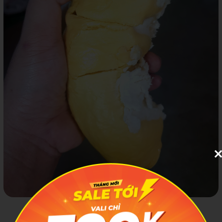
Những múi sầu ú nu, to hơn cả bàn tay người lớn