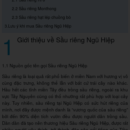
2.2 Sầu riêng Monthong
2.3 Sầu riêng hạt lép chuồng bò
3.Lưu ý khi mua Sầu riêng Ngũ Hiệp
1
Giới thiệu về Sầu riêng Ngũ Hiệp
1.1 Nguồn gốc tên gọi Sầu riêng Ngũ Hiệp
Sầu riêng là loại quả rất phổ biến ở miền Nam với hương vị vô
cùng đặc trưng, không thể lẫn với bất cứ trái cây nào khác.
Hầu hết các tỉnh miền Tây đều trồng sầu riêng, ngoài ra khu
vực Tây Nguyên cũng có thổ nhưỡng rất phù hợp với loại cây
này. Tuy nhiên, sầu riêng tại Ngũ Hiệp có sức hút riêng của
mình, nơi đây được mệnh danh là “vương quốc của sầu riêng”
bởi đến 90% diện tích vườn đều được người dân trồng sầu.
Dần dần đã tạo nên thương hiệu Sầu riêng Ngũ Hiệp, được rất
nhiều người yêu thích, trở thành đặc sản nổi tiếng của Tiền