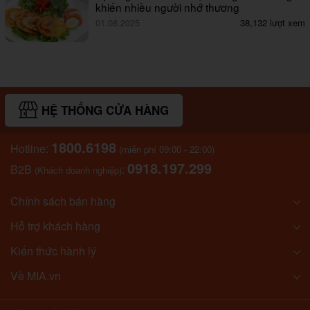
khiến nhiều người nhớ thương
01.08.2025
38,132 lượt xem
HỆ THỐNG CỬA HÀNG
1800.6198
Hotline:
(miễn phí 09:00 - 22:00)
0918.197.299
B2B
:
(Khách doanh nghiệp)
Chính sách bán hàng
Hỗ trợ khách hàng
Kiến thức hành lý
Về MIA.vn