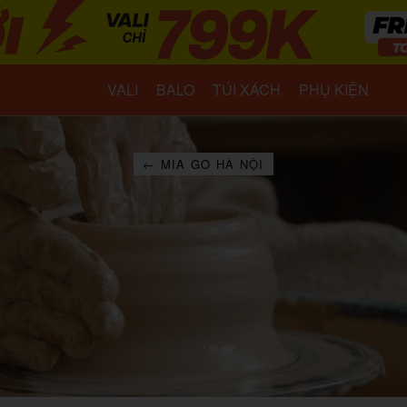
VALI
BALO
TÚI XÁCH
PHỤ KIỆN
← MIA GO HÀ NỘI