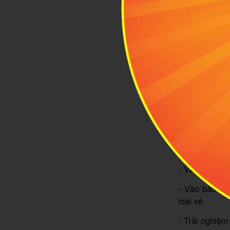
1.2 Giờ mở
Làng gốm Bát
8:00 đến 17:
gốm đều hoạt 
Bạn nên đi v
muốn trải ng
Giá vé tham 
- Vào làng: m
- Vào bảo tà
loại vé.
- Trải nghiệ