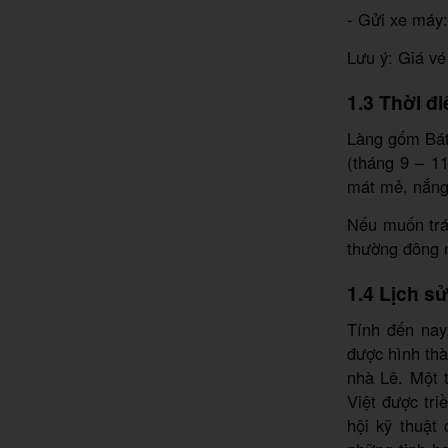
- Gửi xe máy
Lưu ý: Giá vé
1.3 Thời đ
Làng gốm Bát
(tháng 9 – 11
mát mẻ, nắng
Nếu muốn trán
thường đông n
1.4 Lịch s
Tính đến nay
được hình thà
nhà Lê. Một t
Việt được tri
hội kỹ thuật