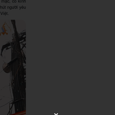
 mạc, cổ kính
 hút người yêu
Việt.