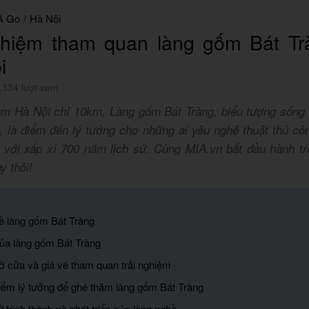
A Go
/
Hà Nội
ghiệm tham quan làng gốm Bát Tr
i
,334 lượt xem
âm Hà Nội chỉ 10km, Làng gốm Bát Tràng, biểu tượng sống 
, là điểm đến lý tưởng cho những ai yêu nghệ thuật thủ cô
t với xấp xỉ 700 năm lịch sử. Cùng MIA.vn bắt đầu hành t
y thôi!
về làng gốm Bát Tràng
 của làng gốm Bát Tràng
ở cửa và giá vé tham quan trải nghiệm
điểm lý tưởng để ghé thăm làng gốm Bát Tràng
ử hình thành và phát triển của làng nghề