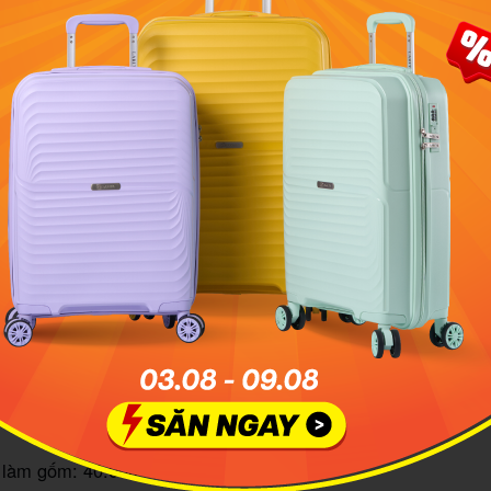
Cổng làng gốm Bát Tràng. Ảnh :Wyndham Thanh Thủy
 cửa và giá vé tham quan trải nghiệm
 Tràng mở cửa quanh năm, nhưng thời gian lý tưởng để th
00 mỗi ngày. Các điểm tham quan như chợ gốm, nhà cổ, bảo 
động liên tục, đặc biệt đông khách vào cuối tuần và ngày lễ.
ào buổi sáng để tận hưởng không khí mát mẻ và tránh cảnh 
hiệm làm gốm, hãy đến trước 15:00 để đủ thời gian hoàn thà
quan và trải nghiệm làng gốm:
iễn phí
ng gốm Bát Tràng: khoảng 30.000 – 200.000 VNĐ/người, tùy
m làm gốm: 40.000 – 80.000 VNĐ/lượt