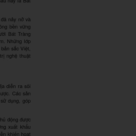
au này là Bát
 đã nảy nở và
công bền vững
ười Bát Tràng
ầm. Những lớp
bản sắc Việt,
rị nghệ thuật
a diễn ra sôi
gược. Các sản
 sử dụng, góp
chủ động được
ờng xuất khẩu
yễn khiến hoạt