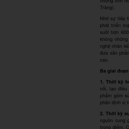
những tinh h
Tràng).
Nhờ sự tiếp 
phát triển m
suốt hơn 600
không những 
nghệ nhân kế
đưa sản phẩm
cao.
Ba giai đoạn
1. Thời kỳ 
nổi, tạo điề
phẩm gốm sứ 
phần định vị 
2. Thời kỳ s
nguồn cung g
trọng điểm. C