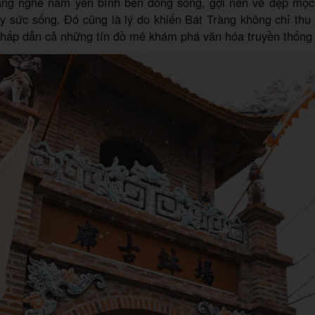
àng nghề nằm yên bình bên dòng sông, gợi nên vẻ đẹp mộc
 sức sống. Đó cũng là lý do khiến Bát Tràng không chỉ thu
hấp dẫn cả những tín đồ mê khám phá văn hóa truyền thống 