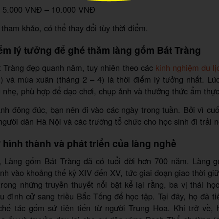
: 5.000 VNĐ – 10.000 VNĐ
 tham khảo, có thể thay đổi tùy thời điểm.
iểm lý tưởng để ghé thăm làng gốm Bát Tràng
 Tràng đẹp quanh năm, tuy nhiên theo các
kinh nghiệm du lị
) và mùa xuân (tháng 2 – 4) là thời điểm lý tưởng nhất. Lúc 
 nhẹ, phù hợp để dạo chơi, chụp ảnh và thưởng thức ẩm thực
h đông đúc, bạn nên đi vào các ngày trong tuần. Bởi vì cuố
gười dân Hà Nội và các trường tổ chức cho học sinh đi trải 
ử hình thành và phát triển của làng nghề
, Làng gốm Bát Tràng đã có tuổi đời hơn 700 năm. Làng 
nh vào khoảng thế kỷ XIV đến XV, tức giai đoạn giao thời gi
rong những truyền thuyết nổi bật kể lại rằng, ba vị thái họ
ều đình cử sang triều Bắc Tống để học tập. Tại đây, họ đã ti
 chế tác gốm sứ tiên tiến từ người Trung Hoa. Khi trở về,