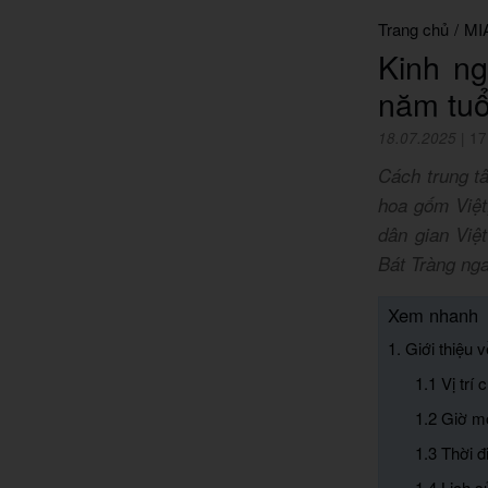
Trang chủ
/
MI
Kinh n
năm tuổ
18.07.2025
|
17
Cách trung t
hoa gốm Việt
dân gian Việ
Bát Tràng nga
Xem nhanh
1. Giới thiệu 
1.1 Vị trí
1.2 Giờ m
1.3 Thời 
1.4 Lịch s