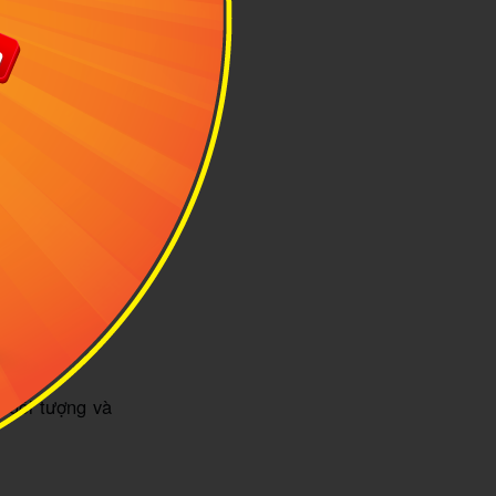
am quan là từ
tàng và xưởng
đông đúc. Nếu
nh sản phẩm.
 đối tượng và