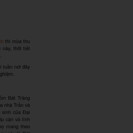
ch
thì mùa thu
này, thời tiết
.
i tuần nơi đây
nghiệm.
gốm Bát Tràng
ữa nhà Trần và
c sinh của Đại
ếp cận và lĩnh
 họ mang theo