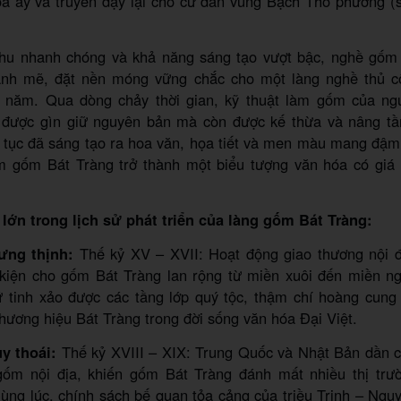
oa ấy và truyền dạy lại cho cư dân vùng Bạch Thổ phường (s
thu nhanh chóng và khả năng sáng tạo vượt bậc, nghề gốm
ạnh mẽ, đặt nền móng vững chắc cho một làng nghề thủ 
 năm. Qua dòng chảy thời gian, kỹ thuật làm gốm của ng
được gìn giữ nguyên bản mà còn được kế thừa và nâng t
 tục đã sáng tạo ra hoa văn, họa tiết và men màu mang đậm 
 gốm Bát Tràng trở thành một biểu tượng văn hóa có giá t
 lớn trong lịch sử phát triển của làng gốm Bát Tràng:
hưng thịnh:
Thế kỷ XV – XVII: Hoạt động giao thương nội đị
u kiện cho gốm Bát Tràng lan rộng từ miền xuôi đến miền n
tinh xảo được các tầng lớp quý tộc, thậm chí hoàng cung
thương hiệu Bát Tràng trong đời sống văn hóa Đại Việt.
uy thoái:
Thế kỷ XVIII – XIX: Trung Quốc và Nhật Bản dần 
ốm nội địa, khiến gốm Bát Tràng đánh mất nhiều thị trư
ùng lúc, chính sách bế quan tỏa cảng của triều Trịnh – Ngu