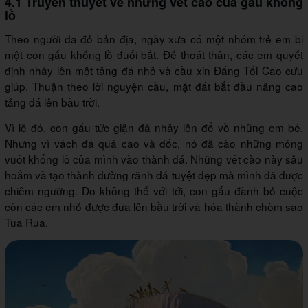
4.1 Truyền thuyết về những vết cào của gấu khổng
lồ
Theo người da đỏ bản địa, ngày xưa có một nhóm trẻ em bị
một con gấu khổng lồ đuổi bắt. Để thoát thân, các em quyết
định nhảy lên một tảng đá nhỏ và cầu xin Đấng Tối Cao cứu
giúp. Thuận theo lời nguyện cầu, mặt đất bắt đầu nâng cao
tảng đá lên bầu trời.
Vì lẽ đó, con gấu tức giận đã nhảy lên để vồ những em bé.
Nhưng vì vách đá quá cao và dốc, nó đã cào những móng
vuốt khổng lồ của mình vào thành đá. Những vết cào này sâu
hoắm và tạo thành đường rãnh đá tuyệt đẹp mà mình đã được
chiêm ngưỡng. Do không thể với tới, con gấu đành bỏ cuộc
còn các em nhỏ được đưa lên bầu trời và hóa thành chòm sao
Tua Rua.