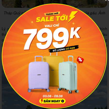
Tháp Quỷ gắn liền với truyền thuyết về vết cào của gấu. Ảnh
minh họa: Herbert A. Collins
Lý giải về mặt khoa học, tòa Tháp Quỷ này vốn được hình
thành từ magma. Khi magma phun trào nguội đi, nó bắt đầu
co lại và nứt gãy tạo những cột đá bazan hình lục giác khổng
lồ. Lớp đất đá xung quanh đã bị xói mòn theo thời gian để trơ
lại khối đá có hình thù kỳ dị như ngày nay. Đó là những thông
tin đầy khoa học mà mình cập nhật được.