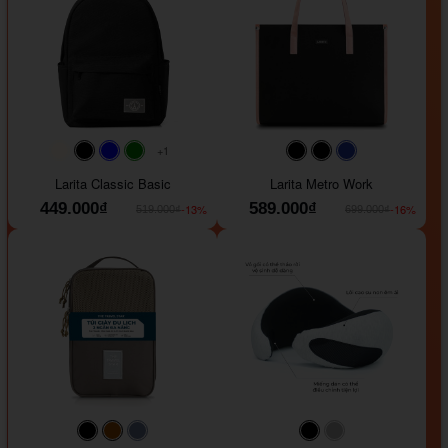
+1
#faf0e6
#000000
#0000FF
#008000
#000000
#000000
#1e35a5
Larita Classic Basic
Larita Metro Work
449.000₫
589.000₫
-13%
-16%
519.000₫
699.000₫
#000000
#964B00
#647290
#000000
#a9a9a9