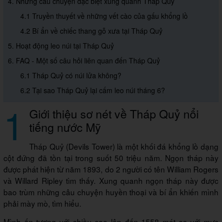
4. Những câu chuyện đặc biệt xung quanh Tháp Quỷ
4.1 Truyền thuyết về những vết cào của gấu khổng lồ
4.2 Bí ẩn về chiếc thang gỗ xưa tại Tháp Quỷ
5. Hoạt động leo núi tại Tháp Quỷ
6. FAQ - Một số câu hỏi liên quan đến Tháp Quỷ
6.1 Tháp Quỷ có núi lửa không?
6.2 Tại sao Tháp Quỷ lại cấm leo núi tháng 6?
1
Giới thiệu sơ nét về Tháp Quỷ nổi
tiếng nước Mỹ
Tháp Quỷ (Devils Tower) là một khối đá khổng lồ dạng
cột đứng đã tồn tại trong suốt 50 triệu năm. Ngọn tháp này
được phát hiện từ năm 1893, do 2 người có tên William Rogers
và Willard Ripley tìm thấy. Xung quanh ngọn tháp này được
bao trùm những câu chuyện huyền thoại và bí ẩn khiến mình
phải mày mò, tìm hiểu.
Mình ấn tượng với chiều cao lên đến 1558 mét so với mực