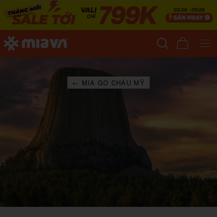
← MIA GO CHÂU MỸ