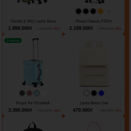
+1
#000000
#000000
#000000
#ffa500
Combo 2 VALI Larita Sena
Pisani Classic FZA01
1.899.000₫
2.199.000₫
-60%
-26%
4.700.000₫
2.990.000₫
Freeship
#40454a
#b76e79
#9ad8e7
#ffffff
#faf0e6
#000000
#0000FF
Pisani X9 YG1849A
Larita Metro One
3.390.000₫
479.000₫
-26%
-19%
4.612.000₫
589.000₫