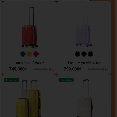
#093f69
#ffa500
#FF0000
#000000
#000000
#000000
Larita Yuno AH0325
Larita Miyo AH01252
749.000₫
799.000₫
-37%
-33%
1.189.000₫
1.199.000₫
Freeship
Freeship