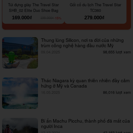
Túi đựng giày The Travel Star
Gối cổ du lịch The Travel Star
SHB_02 Elite Duo Shoe Bag
TC360
169.000₫
279.000₫
-15%
199.000₫
Thung lũng Silicon, nơi ra đời của những
trùm công nghệ hàng đầu nước Mỹ
09.04.2025
98,655 lượt xem
Thác Niagara kỳ quan thiên nhiên đầy cảm
hứng ở Mỹ và Canada
16.05.2025
86,016 lượt xem
Bí ẩn Machu Picchu, thành phố đã mất của
người Inca
12.12.2024
42,163 lượt xem