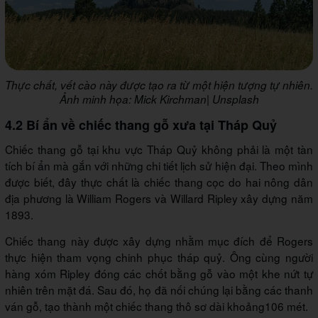
Thực chất, vết cào này được tạo ra từ một hiện tượng tự nhiên.
Ảnh minh họa: Mick Kirchman| Unsplash
4.2 Bí ẩn về chiếc thang gỗ xưa tại Tháp Quỷ
Chiếc thang gỗ tại khu vực Tháp Quỷ không phải là một tàn
tích bí ẩn mà gắn với những chi tiết lịch sử hiện đại. Theo mình
được biết, đây thực chất là chiếc thang cọc do hai nông dân
địa phương là William Rogers và Willard Ripley xây dựng năm
1893.
Chiếc thang này được xây dựng nhằm mục đích để Rogers
thực hiện tham vọng chinh phục tháp quỷ. Ông cùng người
hàng xóm Ripley đóng các chốt bằng gỗ vào một khe nứt tự
nhiên trên mặt đá. Sau đó, họ đã nối chúng lại bằng các thanh
ván gỗ, tạo thành một chiếc thang thô sơ dài khoảng106 mét.