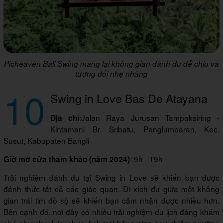
Picheaven Bali Swing mang lại không gian đánh đu dễ chịu và
tương đối nhẹ nhàng
10
Swing in Love Bas De Atayana
:Jalan Raya Jurusan Tampaksiring -
Địa chỉ
Kintamani Br. Sribatu, Penglumbaran, Kec.
Susut, Kabupaten Bangli
: 9h - 19h
Giờ mở cửa tham khảo (năm 2024)
Trải nghiệm đánh đu tại Swing in Love sẽ khiến bạn được
đánh thức tất cả các giác quan. Đi xích đu giữa một không
gian trái tim đồ sộ sẽ khiến bạn cảm nhận được nhiều hơn.
Bên cạnh đó, nơi đây có nhiều trải nghiệm du lịch đáng khám
phá như check-in, chụp ảnh tại không gian hay chiêm ngưỡng