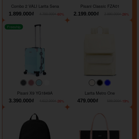
#000000
#000000
#000000
#ffa500
Combo 2 VALI Larita Sena
Pisani Classic FZA01
1.899.000₫
2.199.000₫
-60%
-26%
4.700.000₫
2.990.000₫
Freeship
#40454a
#b76e79
#9ad8e7
#ffffff
#faf0e6
#000000
#0000FF
Pisani X9 YG1849A
Larita Metro One
3.390.000₫
479.000₫
-26%
-19%
4.612.000₫
589.000₫