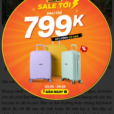
Ngắm nhìn ruộng bậc thang Tegalalang dưới góc nhìn cực kỳ
thú vị của Xích đu Uma Pakel sẽ là một trải nghiệm mà bạn
nên thử khi du lịch Bali
7
Terrace River Pool Swing
: Jl. Pakudui, Kedisan, Kec. Tegallalang,
Địa chỉ
Kabupaten Gianyar
Giờ mở cửa tham khảo (năm 2024): 9h - 18h
Khung cảnh những mầm lúa xung quanh không gian sẽ khiến
cho trò chơi Bali Swing tại Terrace River Pool Swing trở nên thu
hút các tín đồ du lịch. Bạn có thể thưởng thức những thử thách
đánh đu với độ cao 45 mét hoặc 60 mét tùy ý. Nơi đây có