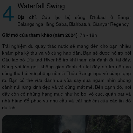
4
Waterfall Swing
: Câu lạc bộ sông D'tukad ở Banjar
Địa chỉ
Balangsinga, làng Saba, Blahbatuh, Gianyar Regency
: 7h - 18h
Giờ mở cửa tham khảo (năm 2024)
Trải nghiệm đu quay thác nước sẽ mang đến cho bạn nhiều
khám phá kỳ thú và vô cùng hấp dẫn. Bạn sẽ được hỗ trợ bởi
Câu lạc bộ D’tukad River hỗ trợ khi tham gia đánh đu tại đây.
Đúng với tên gọi, không gian đánh đu tại đây sẽ trở nên vô
cùng thu hút với phông nền là Thác Blangsinga vô cùng rạng
rỡ. Bạn có thể vừa đánh đu vừa say sưa ngắm nhìn phong
cảnh núi rừng xinh đẹp và vô cùng mát mẻ. Bên cạnh đó, nơi
đây còn có những hạng mục như hồ bơi vô cực, quán bar và
nhà hàng để phục vụ nhu cầu và trải nghiệm của các tín đồ
du lịch.