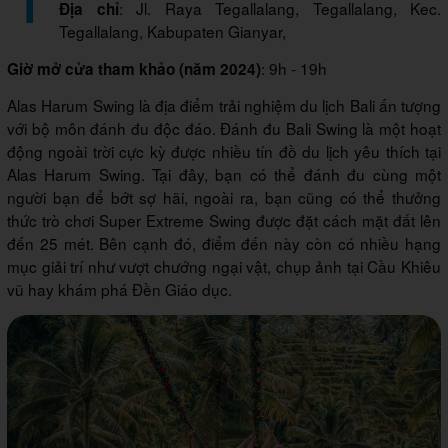
: Jl. Raya Tegallalang, Tegallalang, Kec.
Địa chỉ
Tegallalang, Kabupaten Gianyar,
: 9h - 19h
Giờ mở cửa tham khảo (năm 2024)
Alas Harum Swing là địa điểm trải nghiệm du lịch Bali ấn tượng
với bộ môn đánh đu độc đáo. Đánh đu Bali Swing là một hoạt
động ngoài trời cực kỳ được nhiều tín đồ du lịch yêu thích tại
Alas Harum Swing. Tại đây, bạn có thể đánh đu cùng một
người bạn để bớt sợ hãi, ngoài ra, bạn cũng có thể thưởng
thức trò chơi Super Extreme Swing được đặt cách mặt đất lên
đến 25 mét. Bên cạnh đó, điểm đến này còn có nhiều hạng
mục giải trí như vượt chướng ngại vật, chụp ảnh tại Cầu Khiêu
vũ hay khám phá Đền Giáo dục.