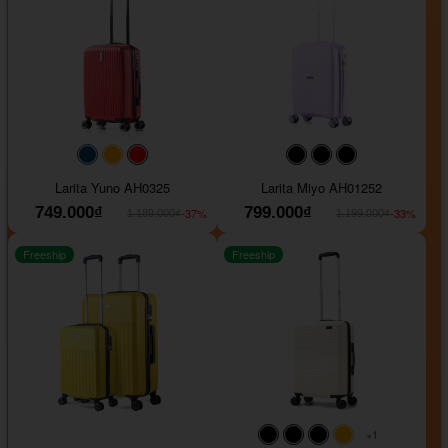
#093f69
#ffa500
#FF0000
#000000
#000000
#000000
Larita Yuno AH0325
Larita Miyo AH01252
749.000₫
799.000₫
-37%
-33%
1.189.000₫
1.199.000₫
Freeship
Freeship
+1