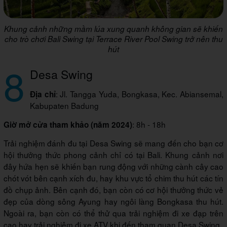
Khung cảnh những mầm lúa xung quanh không gian sẽ khiến
cho trò chơi Bali Swing tại Terrace River Pool Swing trở nên thu
hút
8
Desa Swing
: Jl. Tangga Yuda, Bongkasa, Kec. Abiansemal,
Địa chỉ
Kabupaten Badung
: 8h - 18h
Giờ mở cửa tham khảo (năm 2024)
Trải nghiệm đánh đu tại Desa Swing sẽ mang đến cho bạn cơ
hội thưởng thức phong cảnh chỉ có tại Bali. Khung cảnh nơi
đây hứa hẹn sẽ khiến bạn rung động với những cành cây cao
chót vót bên cạnh xích đu, hay khu vực tổ chim thu hút các tín
đồ chụp ảnh. Bên cạnh đó, bạn còn có cơ hội thưởng thức vẻ
đẹp của dòng sông Ayung hay ngôi làng Bongkasa thu hút.
Ngoài ra, bạn còn có thể thử qua trải nghiệm đi xe đạp trên
cao hay trải nghiệm đi xe ATV khi đến tham quan Desa Swing.