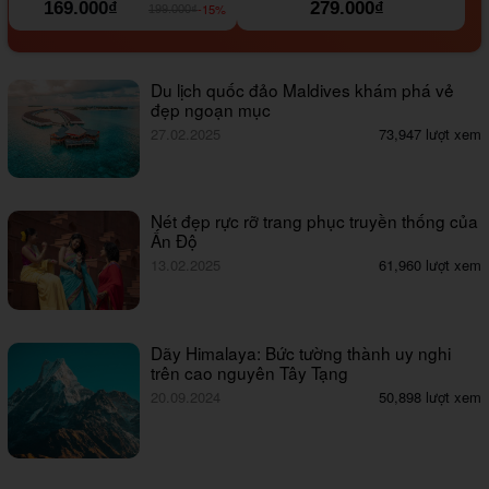
169.000₫
279.000₫
-15%
199.000₫
Du lịch quốc đảo Maldives khám phá vẻ
đẹp ngoạn mục
27.02.2025
73,947 lượt xem
Nét đẹp rực rỡ trang phục truyền thống của
Ấn Độ
13.02.2025
61,960 lượt xem
Dãy Himalaya: Bức tường thành uy nghi
trên cao nguyên Tây Tạng
20.09.2024
50,898 lượt xem