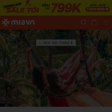
← MIA GO CHÂU Á