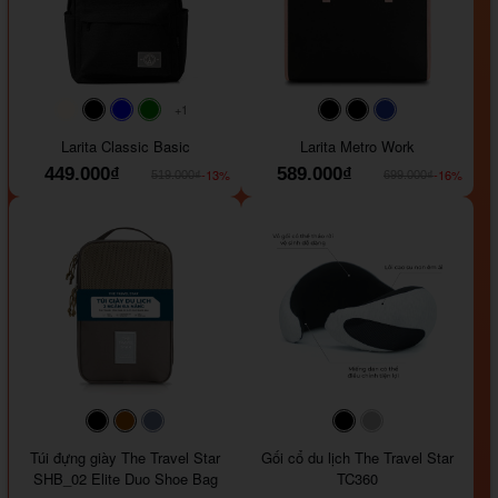
+1
#faf0e6
#000000
#0000FF
#008000
#000000
#000000
#1e35a5
Larita Classic Basic
Larita Metro Work
449.000₫
589.000₫
-13%
-16%
519.000₫
699.000₫
#000000
#964B00
#647290
#000000
#a9a9a9
Túi đựng giày The Travel Star
Gối cổ du lịch The Travel Star
SHB_02 Elite Duo Shoe Bag
TC360