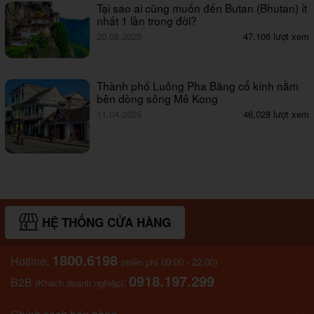
Tại sao ai cũng muốn đến Butan (Bhutan) ít
nhất 1 lần trong đời?
20.08.2025
47,106 lượt xem
Thành phố Luông Pha Băng cổ kính nằm
bên dòng sông Mê Kong
11.04.2025
46,028 lượt xem
HỆ THỐNG CỬA HÀNG
1800.6198
Hotline:
(miễn phí 09:00 - 22:00)
0918.197.299
B2B
:
(Khách doanh nghiệp)