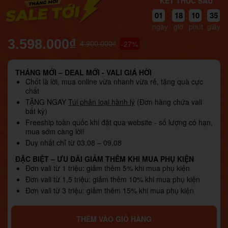
KẾT THÚC SAU
01
18
10
34
:
:
:
ngày
giờ
phút
giây
3.598.000₫
-27%
4.900.000₫
THÁNG MỚI – DEAL MỚI - VALI GIÁ HỜI
Chốt là lời, mua online vừa nhanh vừa rẻ, tặng quà cực
chất
TẶNG NGAY
Túi phân loại hành lý
(Đơn hàng chứa vali
bất kỳ)
Freeship toàn quốc khi đặt qua website - số lượng có hạn,
mua sớm càng lời!
Duy nhất chỉ từ 03.08 – 09.08
ĐẶC BIỆT – ƯU ĐÃI GIẢM THÊM KHI MUA PHỤ KIỆN
Đơn vali từ 1 triệu: giảm thêm 5% khi mua phụ kiện
Đơn vali từ 1,5 triệu: giảm thêm 10% khi mua phụ kiện
Đơn vali từ 3 triệu: giảm thêm 15% khi mua phụ kiện
THÊM VÀO GIỎ HÀNG