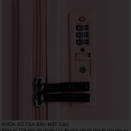
KHÓA SỐ TSA BẢO MẬT CAO
Khóa số TSA hiện đại chuẩn Cục An ninh vận tải Hoa Kỳ cho bạn an