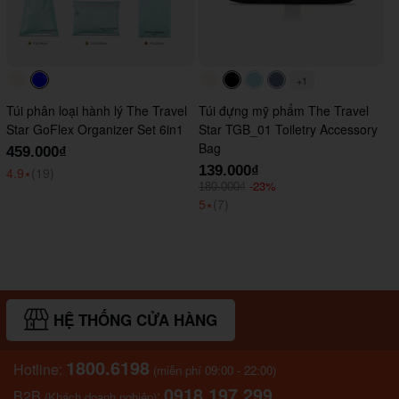
+1
#faf0e6
#0000FF
#faf0e6
#000000
#ADD8E6
#647290
Túi phân loại hành lý The Travel
Túi đựng mỹ phẩm The Travel
Star GoFlex Organizer Set 6in1
Star TGB_01 Toiletry Accessory
Bag
459.000₫
139.000₫
4.9
⭑
(19)
-23%
180.000₫
5
⭑
(7)
HỆ THỐNG CỬA HÀNG
1800.6198
Hotline:
(miễn phí 09:00 - 22:00)
0918.197.299
B2B
:
(Khách doanh nghiệp)