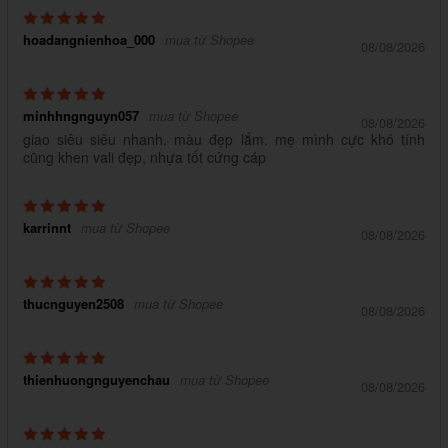
hoadangnienhoa_000
mua từ Shopee
08/08/2026
minhhngnguyn057
mua từ Shopee
08/08/2026
giao siêu siêu nhanh. màu đẹp lắm. mẹ mình cực khó tính
cũng khen vali đẹp, nhựa tốt cứng cáp
karrinnt
mua từ Shopee
08/08/2026
thucnguyen2508
mua từ Shopee
08/08/2026
thienhuongnguyenchau
mua từ Shopee
08/08/2026