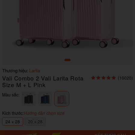
Item
Thương hiệu:
Larita
1
Vali Combo 2 Vali Larita Rota
(10020)
of
1
Size M + L Pink
Màu sắc:
Kích thước:
Hướng dẫn chọn size
24 + 28
20 + 28