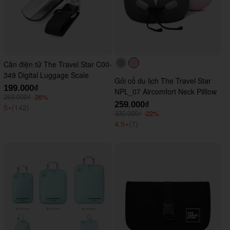
Cân điện tử The Travel Star C00-
#acacac
#ffc0cb
349 Digital Luggage Scale
Gối cổ du lịch The Travel Star
199.000₫
NPL_07 Aircomfort Neck Pilllow
-26%
269.000₫
259.000₫
5
⭑
(142)
-22%
330.000₫
4.9
⭑
(7)