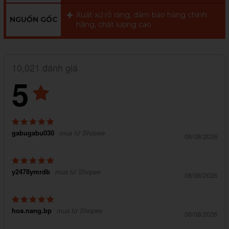
Xuất xứ rõ ràng, đảm bảo hàng chính
NGUỒN GỐC
hãng, chất lượng cao
10,021 đánh giá
5
gabugabu030
mua từ Shopee
08/08/2026
y2478ymrdb
mua từ Shopee
08/08/2026
hoa.nang.bp
mua từ Shopee
08/08/2026