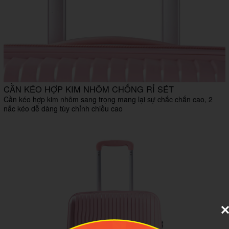
CẦN KÉO HỢP KIM NHÔM CHỐNG RỈ SÉT
Cần kéo hợp kim nhôm sang trọng mang lại sự chắc chắn cao, 2
nấc kéo dễ dàng tùy chỉnh chiều cao