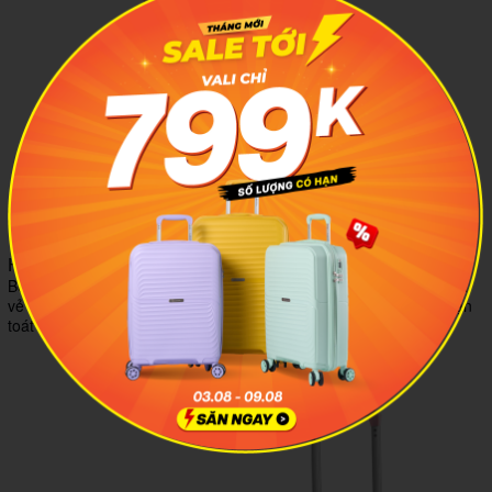
HỌA TIẾT THỜI THƯỢNG
Bề mặt vali được thiết kế với họa tiết kẻ sọc độc đáo, vừa mang lại
vẻ thời trang, vừa giúp hạn chế trầy xước cùng tone màu nhã nhặn
toát lên vẻ sang trọng