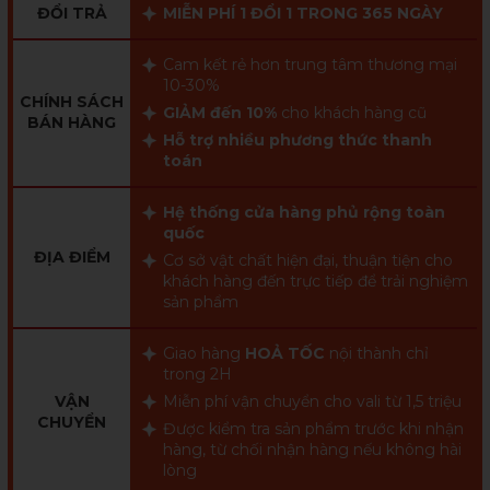
ĐỔI TRẢ
MIỄN PHÍ 1 ĐỔI 1 TRONG 365 NGÀY
Cam kết rẻ hơn trung tâm thương mại
10-30%
CHÍNH SÁCH
GIẢM đến 10%
cho khách hàng cũ
BÁN HÀNG
Hỗ trợ nhiều phương thức thanh
toán
Hệ thống cửa hàng phủ rộng toàn
quốc
ĐỊA ĐIỂM
Cơ sở vật chất hiện đại, thuận tiện cho
khách hàng đến trực tiếp để trải nghiệm
sản phẩm
Giao hàng
HOẢ TỐC
nội thành chỉ
trong 2H
VẬN
Miễn phí vận chuyển cho vali từ 1,5 triệu
CHUYỂN
Được kiểm tra sản phẩm trước khi nhận
hàng, từ chối nhận hàng nếu không hài
lòng