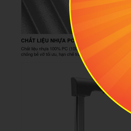
CHẤT LIỆU NHỰA PC CAO CẤP
Chất liệu nhựa 100% PC (100% Polycacbonate không hợp 
chống bể vỡ tối ưu, hạn chế trầy xước giúp vali luôn sán