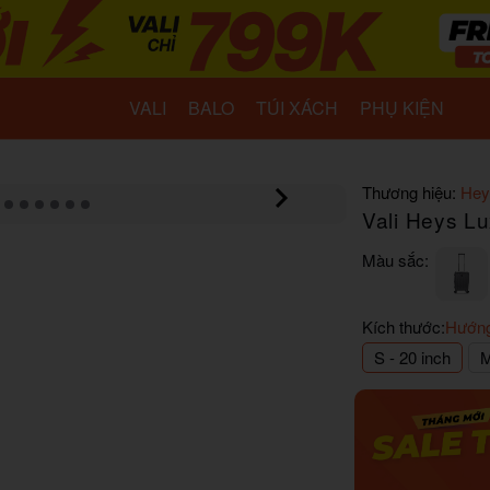
VALI
BALO
TÚI XÁCH
PHỤ KIỆN
Thương hiệu:
Hey
Vali Heys Lu
Màu sắc:
Kích thước:
Hướng
S - 20 inch
M