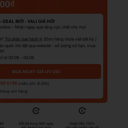
000₫
 DEAL MỚI - VALI GIÁ HỜI
nline – Nhận ngay quà tặng cực chất cho mọi
AY
Túi phân loại hành lý
(Đơn hàng chứa vali bất kỳ )
àn quốc khi đặt qua website - số lượng có hạn, mua
ời!
ỉ từ 03.08 – 09.08
MUA NGAY GIÁ ƯU ĐÃI
800 6198
(miễn phí, 8-22h)
 hàng còn hàng
đời
Đổi trả trong 365 ngày
Hoàn tiền 100%
ống
nếu không hài lòng
nếu sản phẩm gặp lỗi