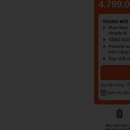
4.799.
THÁNG MỚI –
Mua Heys o
chuyến đi
TẶNG NG
Freeship to
sớm càng l
Duy nhất ch
1
Gọi đặt hàng
Xem 16 cửa
Bảo hành trọn 
trên toàn hệ th