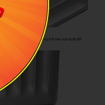
ộ an ninh vận tải Hoa Kỳ tăng tính bảo mật tuyệt đối