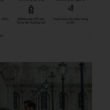
g 100%
BẰNG hoặc RẺ hơn
Thanh toán khi nhận hàng
Trung tâm thương mại
(COD)
ẩm