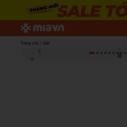
Trang chủ
/
Vali
Item
1
of
15