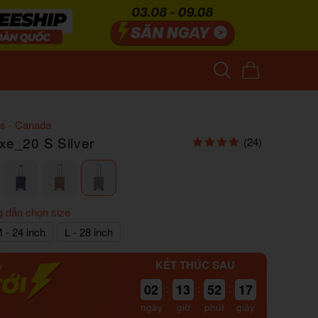
s - Canada
xe_20 S Silver
(24)
 dẫn chọn size
 - 24 inch
L - 28 inch
KẾT THÚC SAU
02
:
13
:
52
:
15
ngày
giờ
phút
giây