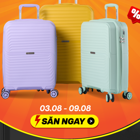
KHÓA SỐ TSA AN TOÀN
chất) chịu va đập và sức ép tốt
Khóa số TSA âm chuẩn hóa theo B
g bóng như mới