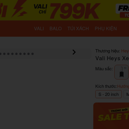
VALI
BALO
TÚI XÁCH
PHỤ KIỆN
Thương hiệu:
Hey
Vali Heys Xe
Màu sắc:
Kích thước:
Hướng
S - 20 inch
M