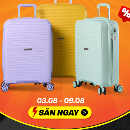
CẦN KÉO HỢP KIM NHÔ
ân thiện với môi trường và trọng
Cần kéo hợp kim nhôm cao cấp, ch
chỉnh chiều cao tương thích