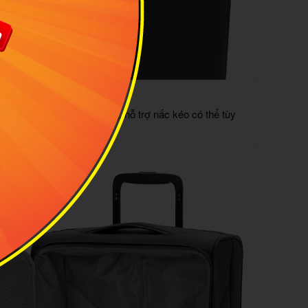
M
ống gỉ sét và sang trọng, hỗ trợ nấc kéo có thể tùy