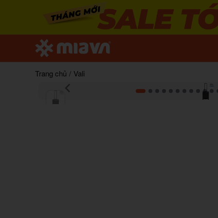
Trang chủ
/
Vali
Item
1
of
20