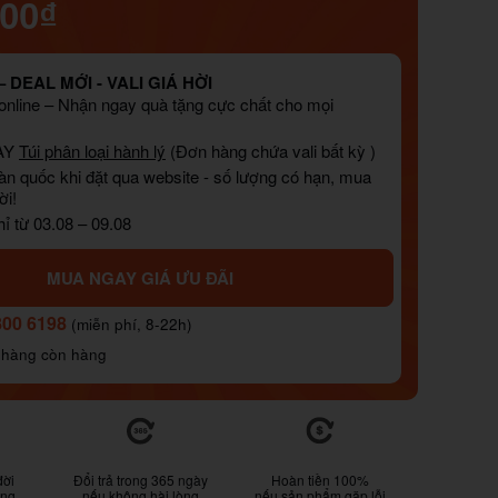
000₫
 DEAL MỚI - VALI GIÁ HỜI
nline – Nhận ngay quà tặng cực chất cho mọi
AY
Túi phân loại hành lý
(Đơn hàng chứa vali bất kỳ )
àn quốc khi đặt qua website - số lượng có hạn, mua
ời!
ỉ từ 03.08 – 09.08
MUA NGAY GIÁ ƯU ĐÃI
800 6198
(miễn phí, 8-22h)
 hàng còn hàng
đời
Đổi trả trong 365 ngày
Hoàn tiền 100%
ống
nếu không hài lòng
nếu sản phẩm gặp lỗi