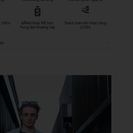
g 100%
BẰNG hoặc RẺ hơn
Thanh toán khi nhận hàng
Trung tâm thương mại
(COD)
ẩm