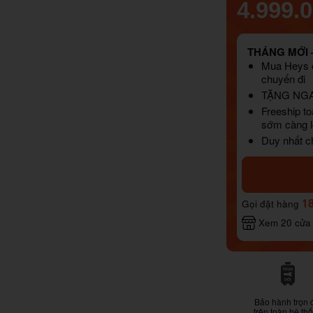
4.999.
THÁNG MỚI –
Mua Heys o
chuyến đi
TẶNG NG
Freeship to
sớm càng l
Duy nhất ch
1
Gọi đặt hàng
Xem 20 cửa
Bảo hành trọn 
trên toàn hệ th