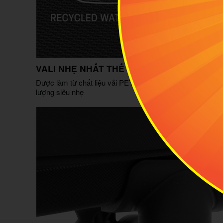
VALI NHẸ NHẤT THẾ GIỚI
Được làm từ chất liệu vải PET tái chế từ 106 chai nhựa, th
lượng siêu nhẹ