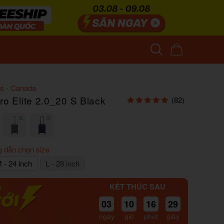
s - Canada
ro Elite 2.0_20 S Black
(82)
 dẫn chọn size
 - 24 inch
L - 28 inch
KẾT THÚC SAU
03
:
10
:
16
:
26
ngày
giờ
phút
giây