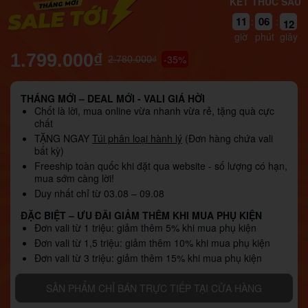
KẾT THÚC SAU
11
11
06
:
:
10
giờ
phút
giây
1.799.000₫
-35%
2.780.000₫
THÁNG MỚI – DEAL MỚI - VALI GIÁ HỜI
Chốt là lời, mua online vừa nhanh vừa rẻ, tặng quà cực
chất
TẶNG NGAY
Túi phân loại hành lý
(Đơn hàng chứa vali
bất kỳ)
Freeship toàn quốc khi đặt qua website - số lượng có hạn,
mua sớm càng lời!
Duy nhất chỉ từ 03.08 – 09.08
ĐẶC BIỆT – ƯU ĐÃI GIẢM THÊM KHI MUA PHỤ KIỆN
Đơn vali từ 1 triệu: giảm thêm 5% khi mua phụ kiện
Đơn vali từ 1,5 triệu: giảm thêm 10% khi mua phụ kiện
Đơn vali từ 3 triệu: giảm thêm 15% khi mua phụ kiện
SẢN PHẨM CHỈ BÁN TRỰC TIẾP TẠI CỬA HÀNG