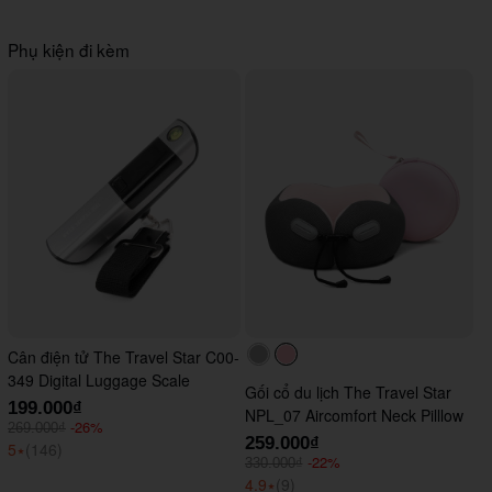
Phụ kiện đi kèm
Cân điện tử The Travel Star C00-
#acacac
#ffc0cb
349 Digital Luggage Scale
Gối cổ du lịch The Travel Star
199.000₫
NPL_07 Aircomfort Neck Pilllow
-26%
269.000₫
259.000₫
5
⭑
(146)
-22%
330.000₫
4.9
⭑
(9)