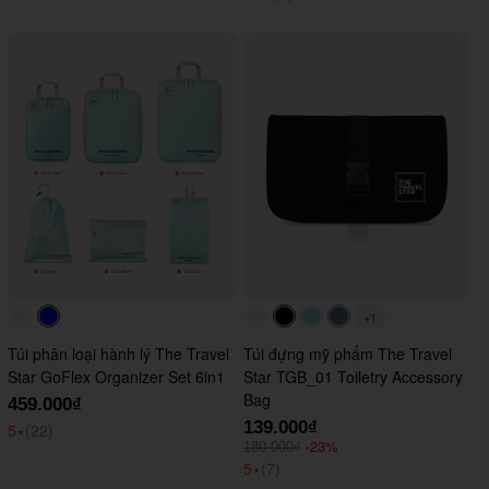
+1
#faf0e6
#0000FF
#faf0e6
#000000
#ADD8E6
#647290
Túi phân loại hành lý The Travel
Túi đựng mỹ phẩm The Travel
Star GoFlex Organizer Set 6in1
Star TGB_01 Toiletry Accessory
Bag
459.000₫
139.000₫
5
⭑
(22)
-23%
180.000₫
5
⭑
(7)