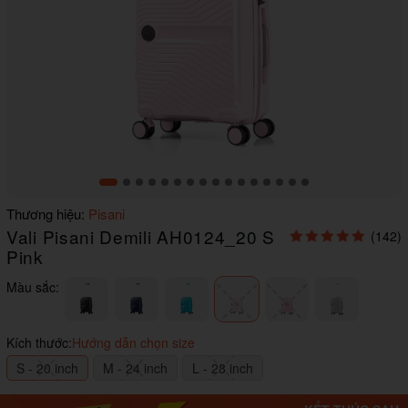
Item
Thương hiệu:
Pisani
1
Vali Pisani Demili AH0124_20 S
(142)
of
16
Pink
Màu sắc:
Kích thước:
Hướng dẫn chọn size
S - 20 inch
M - 24 inch
L - 28 inch