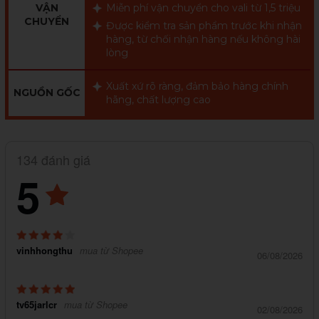
VẬN
Miễn phí vận chuyển cho vali từ 1,5 triệu
CHUYỂN
Được kiểm tra sản phẩm trước khi nhận
hàng, từ chối nhận hàng nếu không hài
lòng
Xuất xứ rõ ràng, đảm bảo hàng chính
NGUỒN GỐC
hãng, chất lượng cao
134 đánh giá
5
vinhhongthu
mua từ Shopee
06/08/2026
tv65jarlcr
mua từ Shopee
02/08/2026