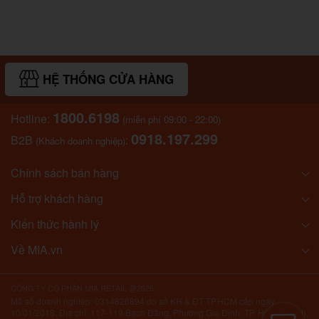
HỆ THỐNG CỬA HÀNG
1800.6198
Hotline:
(miễn phí 09:00 - 22:00)
0918.197.299
B2B
:
(Khách doanh nghiệp)
Chính sách bán hàng
Hỗ trợ khách hàng
Kiến thức hành lý
Về MIA.vn
CÔNG TY CỔ PHẦN MIA RETAIL @2026
Mã số doanh nghiệp: 0314826894 do sở KH & ĐT TP.HCM cấp ngày
10/01/2018. Địa chỉ: 117-119 Bạch Đằng, Phường Gia Định, TP. Hồ Chí Minh,