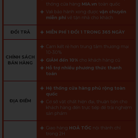
thống cửa hàng
MIA.vn
toàn quốc
Vali bảo hành xong được
vận chuyển
miễn phí
về tận nhà cho khách
ĐỔI TRẢ
MIỄN PHÍ 1 ĐỔI 1 TRONG 365 NGÀY
Cam kết rẻ hơn trung tâm thương mại
10-30%
CHÍNH SÁCH
GIẢM đến 10%
cho khách hàng cũ
BÁN HÀNG
Hỗ trợ nhiều phương thức thanh
toán
Hệ thống cửa hàng phủ rộng toàn
quốc
ĐỊA ĐIỂM
Cơ sở vật chất hiện đại, thuận tiện cho
khách hàng đến trực tiếp để trải nghiệm
sản phẩm
Giao hàng
HOẢ TỐC
nội thành chỉ
trong 2H