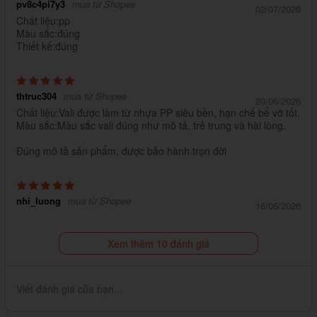
pv8c4pi7y3
mua từ Shopee
02/07/2026
Chất liệu:pp
Màu sắc:đúng
Thiết kế:đúng
thtruc304
mua từ Shopee
20/06/2026
Chất liệu:Vali được làm từ nhựa PP siêu bền, hạn chế bể vỡ tốt.
Màu sắc:Màu sắc vali đúng như mô tả, trẻ trung và hài lòng.
Đúng mô tả sản phẩm, được bảo hành trọn đời
nhi_luong
mua từ Shopee
16/06/2026
Xem thêm 10 đánh giá
Viết đánh giá của bạn...