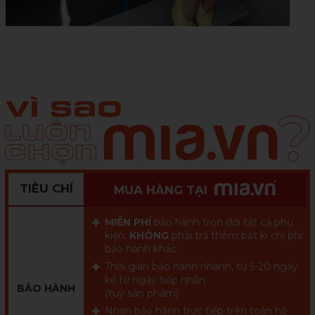
TIÊU CHÍ
MUA HÀNG TẠI
MIỄN PHÍ
bảo hành trọn đời tất cả phụ
kiện,
KHÔNG
phải trả thêm bất kì chi phí
bảo hành khác.
Thời gian bảo hành nhanh, từ 5-20 ngày
kể từ ngày tiếp nhận
BẢO HÀNH
(tuỳ sản phẩm)
Nhận bảo hành trực tiếp trên toàn hệ