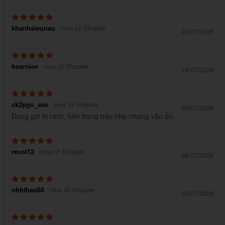
khanhsieunau
mua từ Shopee
26/07/2026
bearniee
mua từ Shopee
19/07/2026
ck2pgu_aae
mua từ Shopee
09/07/2026
Đóng gói bị rách, bên trong trầy nhẹ nhưng vẫn ổn.
revol12
mua từ Shopee
08/07/2026
nhhthao68
mua từ Shopee
05/07/2026