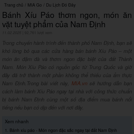
Trang chủ
/
MIA Go
/
Du Lịch Đó Đây
Bánh Xíu Páo thơm ngon, món ăn
vặt tuyệt phẩm của Nam Định
11.02.2025
|
92,761 lượt xem
Trong chuyến hành trình đến thành phố Nam Định, bạn sẽ
khó lòng bỏ qua các cửa hàng bán bánh Xíu Páo – một
món ăn đậm đà và thơm ngon đặc biệt của đất Thành
Nam. Món Xíu Páo có nguồn gốc từ Trung Quốc và giờ
đây đã trở thành một phần không thể thiếu của ẩm thực
Nam Định.Trong bài viết này,
MIA.vn
sẽ hướng dẫn bạn
cách làm bánh Xíu Páo ngay tại nhà với công thức chuẩn
bị bánh Nam Định cùng một số địa điểm mua bánh nổi
tiếng nếu bạn có dịp đến với nơi đây.
Xem nhanh
1. Bánh xíu páo - Món ngon đặc sắc ngay tại đất Nam Định