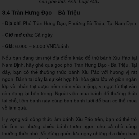
nên ghé thử. Ảnh: Luật ACC
3.4 Trần Hưng Đạo – Bà Triệu
-
: Phố Trần Hưng Đạo, Phường Bà Triệu, Tp. Nam Định
Địa chỉ
-
: Cả ngày
Giờ mở cửa
-
: 6.000 – 8.000 VNĐ/bánh
Giá
Nếu bạn đang tìm một địa điểm khác để thử bánh Xíu Páo tại
Nam Định, hãy ghé qua góc phố Trần Hưng Đạo - Bà Triệu. Tại
đây, bạn có thể thưởng thức bánh Xíu Páo với hương vị rất
ngon. Bánh tại đây là sự kết hợp hài hòa giữa lớp vỏ giòn ngàn
lớp và nhân thịt được nêm nếm vừa miệng, vị ngọt từ thịt vẫn
còn đọng lại bên trong. Ngoài việc mua bánh để thưởng thức
tại chỗ, tiệm bánh này cũng bán bánh tươi để bạn có thể mua
về làm quà.
Hy vọng với công thức làm bánh Xíu Páo trên, bạn có thể trổ
tài làm ra những chiếc bánh thơm ngon cho cả nhà cùng
thưởng thức nhé. Và đừng quên lưu ngay những địa điểm bán