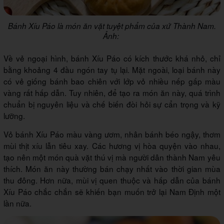
Bánh Xíu Páo là món ăn vặt tuyệt phẩm của xứ Thành Nam.
Ảnh:
Về vẻ ngoại hình, bánh Xíu Páo có kích thước khá nhỏ, chỉ
bằng khoảng 4 đầu ngón tay tụ lại. Mặt ngoài, loại bánh này
có vẻ giống bánh bao chiên với lớp vỏ nhiều nếp gấp màu
vàng rất hấp dẫn. Tuy nhiên, để tạo ra món ăn này, quá trình
chuẩn bị nguyên liệu và chế biến đòi hỏi sự cẩn trọng và kỹ
lưỡng.
Vỏ bánh Xíu Páo màu vàng ươm, nhân bánh béo ngậy, thơm
mùi thịt xíu lẫn tiêu xay. Các hương vị hòa quyện vào nhau,
tạo nên một món quà vặt thú vị mà người dân thành Nam yêu
thích. Món ăn này thường bán chạy nhất vào thời gian mùa
thu đông. Hơn nữa, mùi vị quen thuộc và hấp dẫn của bánh
Xíu Páo chắc chắn sẽ khiến bạn muốn trở lại Nam Định một
lần nữa.