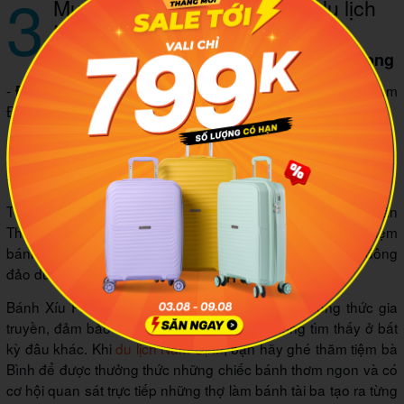
3
Mua bánh xíu páo ở đâu khi du lịch
Nam Định
3.1 Ngã tư Hoàng Văn Thụ – Lê Hồng Phong
-
: Ngã tư Lê Hồng Phong – Hoàng Văn Thụ, Tp. Nam
Địa chỉ
Định
-
: 6:00 – 23:00
Giờ mở cửa
-
: 6.000 VNĐ – 10.000VNĐ/bánh
Giá
Tiệm bánh Xíu Páo của bà Bình tọa lạc tại ngã tư Hoàng Văn
Thụ và Lê Hồng Phong, thành phố Nam Định. Đây là một tiệm
bánh có lịch sử lâu đời và nổi tiếng trong khu vực, thu hút đông
đảo du khách và người dân địa phương.
Bánh Xíu Páo tại đây được làm thủ công theo công thức gia
truyền, đảm bảo hương vị độc đáo và khó lòng tìm thấy ở bất
kỳ đâu khác. Khi
du lịch Nam Định
, bạn hãy ghé thăm tiệm bà
Bình để được thưởng thức những chiếc bánh thơm ngon và có
cơ hội quan sát trực tiếp những thợ làm bánh tài ba tạo ra từng