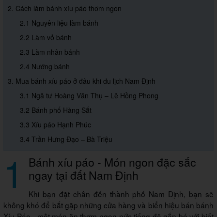
2. Cách làm bánh xíu páo thơm ngon
2.1 Nguyên liệu làm bánh
2.2 Làm vỏ bánh
2.3 Làm nhân bánh
2.4 Nướng bánh
3. Mua bánh xíu páo ở đâu khi du lịch Nam Định
3.1 Ngã tư Hoàng Văn Thụ – Lê Hồng Phong
3.2 Bánh phố Hàng Sắt
3.3 Xíu páo Hạnh Phúc
3.4 Trần Hưng Đạo – Bà Triệu
1
Bánh xíu páo - Món ngon đặc sắc
ngay tại đất Nam Định
Khi bạn đặt chân đến thành phố Nam Định, bạn sẽ
không khó để bắt gặp những cửa hàng và biển hiệu bán bánh
Xíu Páo - một món ăn thơm ngon nức tiếng đã gắn bó với biết