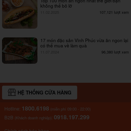
Top 100 món ăn ngon nhất thế giới bạn
không thể bỏ lỡ
11.02.2025
107,121 lượt xem
17 món đặc sản Vĩnh Phúc vừa ăn ngon lại
có thể mua về làm quà
11.07.2024
96,380 lượt xem
HỆ THỐNG CỬA HÀNG
1800.6198
Hotline:
(miễn phí 09:00 - 22:00)
0918.197.299
B2B
:
(Khách doanh nghiệp)
Chính sách bán hàng