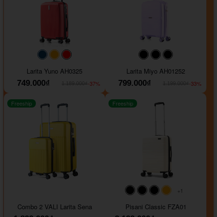
#093f69
#ffa500
#FF0000
#000000
#000000
#000000
Larita Yuno AH0325
Larita Miyo AH01252
749.000₫
799.000₫
-37%
-33%
1.189.000₫
1.199.000₫
Freeship
Freeship
+1
#000000
#000000
#000000
#ffa500
Combo 2 VALI Larita Sena
Pisani Classic FZA01