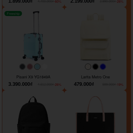
1.899.000₫
2.199.000₫
-60%
-26%
4.700.000₫
2.990.000₫
Freeship
#40454a
#b76e79
#9ad8e7
#ffffff
#faf0e6
#000000
#0000FF
Pisani X9 YG1849A
Larita Metro One
3.390.000₫
479.000₫
-26%
-19%
4.612.000₫
589.000₫