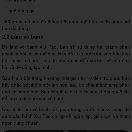
- 1 quả trứng gà
- 60 gram mỡ heo đã thắng (25 gram mỡ heo và 35 gram mỡ
heo để đông)
2.2 Làm vỏ bánh
Để làm vỏ bánh Xíu Páo, bạn sẽ sử dụng hai thành phần
chính là bột mì và mỡ heo. Hãy đổ từ từ nước ấm vào hỗn hợp
bột mì và mỡ heo, sau đó nhào cho đến khi bột trở nên đàn
hồi và dễ dàng tạo hình.
Sau khi ủ bột trong khoảng thời gian từ 10 đến 15 phút, bạn
hãy nhào bột thêm một lần nữa, sau đó chia thành từng phần
nhỏ và cán mỏng. Bạn cần thực hiện việc này khoảng 4-5 lần
để tạo sự đàn hồi cho vỏ bánh.
Quá trình làm vỏ bánh rất quan trọng và đòi hỏi kỹ năng để
đảm bảo bánh Xíu Páo có lớp vỏ ngàn lớp, giòn rụm và thơm
ngon đúng chuẩn.