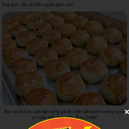
óng ánh lớp vỏ bên ngoài giòn rụm.
Bạn có thể áo một lớp trứng gà lên trên để bánh nướng xong
có màu sắc đẹp mắt. Ảnh: CafeF