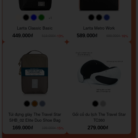
+1
#faf0e6
#000000
#0000FF
#008000
#000000
#000000
#1e35a5
Larita Classic Basic
Larita Metro Work
449.000₫
589.000₫
-13%
-16%
519.000₫
699.000₫
#000000
#964B00
#647290
#000000
#a9a9a9
Túi đựng giày The Travel Star
Gối cổ du lịch The Travel Star
SHB_02 Elite Duo Shoe Bag
TC360
169.000₫
279.000₫
-15%
199.000₫