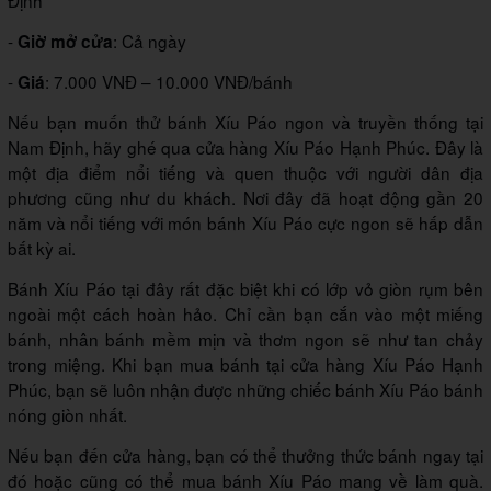
Định
-
: Cả ngày
Giờ mở cửa
-
: 7.000 VNĐ – 10.000 VNĐ/bánh
Giá
Nếu bạn muốn thử bánh Xíu Páo ngon và truyền thống tại
Nam Định, hãy ghé qua cửa hàng Xíu Páo Hạnh Phúc. Đây là
một địa điểm nổi tiếng và quen thuộc với người dân địa
phương cũng như du khách. Nơi đây đã hoạt động gần 20
năm và nổi tiếng với món bánh Xíu Páo cực ngon sẽ hấp dẫn
bất kỳ ai.
Bánh Xíu Páo tại đây rất đặc biệt khi có lớp vỏ giòn rụm bên
ngoài một cách hoàn hảo. Chỉ cần bạn cắn vào một miếng
bánh, nhân bánh mềm mịn và thơm ngon sẽ như tan chảy
trong miệng. Khi bạn mua bánh tại cửa hàng Xíu Páo Hạnh
Phúc, bạn sẽ luôn nhận được những chiếc bánh Xíu Páo bánh
nóng giòn nhất.
Nếu bạn đến cửa hàng, bạn có thể thưởng thức bánh ngay tại
đó hoặc cũng có thể mua bánh Xíu Páo mang về làm quà.