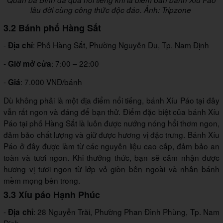
lâu đời cùng công thức độc đáo. Ảnh: Tripzone
3.2 Bánh phố Hàng Sắt
-
: Phố Hàng Sắt, Phường Nguyễn Du, Tp. Nam Định
Địa chỉ
-
: 7:00 – 22:00
Giờ mở cửa
-
: 7.000 VNĐ/bánh
Giá
Dù không phải là một địa điểm nổi tiếng, bánh Xíu Páo tại đây
vẫn rất ngon và đáng để bạn thử. Điểm đặc biệt của bánh Xíu
Páo tại phố Hàng Sắt là luôn được nướng nóng hổi thơm ngon,
đảm bảo chất lượng và giữ được hương vị đặc trưng. Bánh Xíu
Páo ở đây được làm từ các nguyên liệu cao cấp, đảm bảo an
toàn và tươi ngon. Khi thưởng thức, bạn sẽ cảm nhận được
hương vị tươi ngon từ lớp vỏ giòn bên ngoài và nhân bánh
mềm mọng bên trong.
3.3 Xíu páo Hạnh Phúc
-
: 28 Nguyễn Trãi, Phường Phan Đình Phùng, Tp. Nam
Địa chỉ