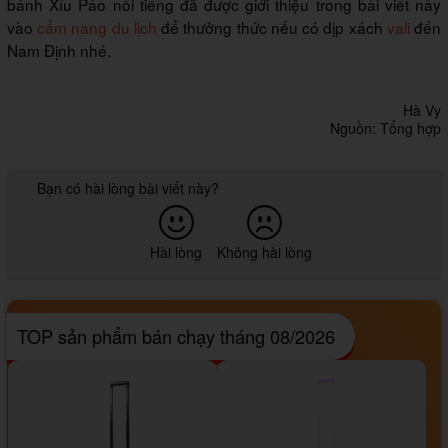
bánh Xíu Páo nổi tiếng đã được giới thiệu trong bài viết này
vào
cẩm nang du lịch
để thưởng thức nếu có dịp xách
vali
đến
Nam Định nhé.
Hà Vy
Nguồn: Tổng hợp
Bạn có hài lòng bài viết này?
Hài lòng
Không hài lòng
TOP sản phẩm bán chạy tháng 08/2026