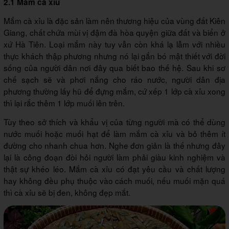
2.1 Mắm cà xỉu
Mắm cà xỉu là đặc sản làm nên thương hiệu của vùng đất Kiên
Giang, chất chứa mùi vị đậm đà hòa quyện giữa đất và biển ở
xứ Hà Tiên. Loại mắm này tuy vẫn còn khá lạ lẫm với nhiều
thực khách thập phương nhưng nó lại gắn bó mật thiết với đời
sống của người dân nơi đây qua biết bao thế hệ. Sau khi sơ
chế sạch sẽ và phơi nắng cho ráo nước, người dân địa
phương thường lấy hũ để đựng mắm, cứ xếp 1 lớp cà xỉu xong
thì lại rắc thêm 1 lớp muối lên trên.
Tùy theo sở thích và khẩu vị của từng người mà có thể dùng
nước muối hoặc muối hạt để làm mắm cà xỉu và bỏ thêm ít
đường cho nhanh chua hơn. Nghe đơn giản là thế nhưng đây
lại là công đoạn đòi hỏi người làm phải giàu kinh nghiệm và
thật sự khéo léo. Mắm cà xỉu có đạt yêu cầu và chất lượng
hay không đều phụ thuộc vào cách muối, nếu muối mặn quá
thì cà xỉu sẽ bị đen, không đẹp mắt.