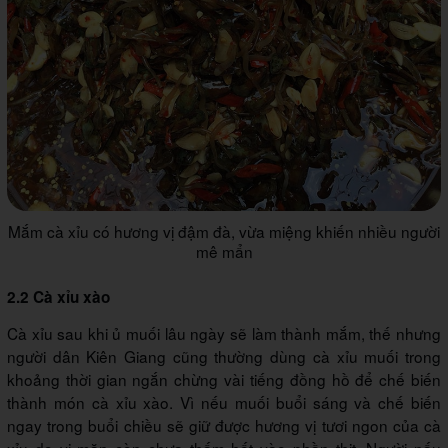
Mắm cà xỉu có hương vị đậm đà, vừa miệng khiến nhiều người
mê mẩn
2.2 Cà xỉu xào
Cà xỉu sau khi ủ muối lâu ngày sẽ làm thành mắm, thế nhưng
người dân Kiên Giang cũng thường dùng cà xỉu muối trong
khoảng thời gian ngắn chừng vài tiếng đồng hồ để chế biến
thành món cà xỉu xào. Vì nếu muối buổi sáng và chế biến
ngay trong buổi chiều sẽ giữ được hương vị tươi ngon của cà
xỉu do vị mặn còn chưa thấm hết vào phần thịt. Người nấu