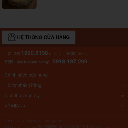
HỆ THỐNG CỬA HÀNG
1800.6198
Hotline:
(miễn phí 09:00 - 22:00)
0918.197.299
B2B
:
(Khách doanh nghiệp)
Chính sách bán hàng
Hỗ trợ khách hàng
Kiến thức hành lý
Về MIA.vn
CÔNG TY CỔ PHẦN MIA RETAIL @2026
Mã số doanh nghiệp: 0314826894 do sở KH & ĐT TP.HCM cấp ngày