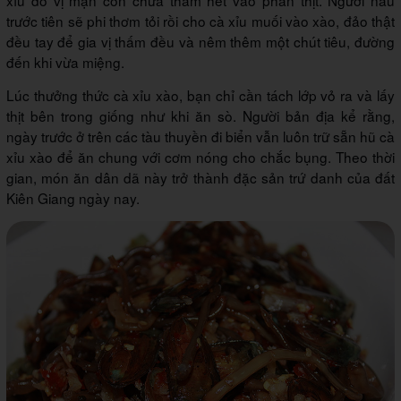
trước tiên sẽ phi thơm tỏi rồi cho cà xỉu muối vào xào, đảo thật
đều tay để gia vị thấm đều và nêm thêm một chút tiêu, đường
đến khi vừa miệng.
Lúc thưởng thức cà xỉu xào, bạn chỉ cần tách lớp vỏ ra và lấy
thịt bên trong giống như khi ăn sò. Người bản địa kể rằng,
ngày trước ở trên các tàu thuyền đi biển vẫn luôn trữ sẵn hũ cà
xỉu xào để ăn chung với cơm nóng cho chắc bụng. Theo thời
gian, món ăn dân dã này trở thành đặc sản trứ danh của đất
Kiên Giang ngày nay.