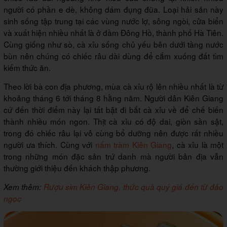
người có phần e dè, không dám đụng đũa. Loại hải sản này
sinh sống tập trung tại các vùng nước lợ, sông ngòi, cửa biển
và xuất hiện nhiều nhất là ở đầm Đông Hồ, thành phố Hà Tiên.
Cùng giống như sò, cà xỉu sống chủ yếu bên dưới tầng nước
bùn nên chúng có chiếc râu dài dùng để cắm xuống đất tìm
kiếm thức ăn.
Theo lời bà con địa phương, mùa cà xỉu rộ lên nhiều nhất là từ
khoảng tháng 6 tới tháng 8 hằng năm. Người dân Kiên Giang
cứ đến thời điểm này lại tất bật đi bắt cà xỉu về để chế biến
thành nhiều món ngon. Thịt cà xỉu có độ dai, giòn sần sật,
trong đó chiếc râu lại vô cùng bổ dưỡng nên được rất nhiều
người ưa thích. Cùng với
nấm tràm Kiên Giang
, cà xỉu là một
trong những món đặc sản trứ danh mà người bản địa vẫn
thường giới thiệu đến khách thập phương.
Xem thêm:
Rượu sim Kiên Giang, thức quà quý giá đến từ đảo
ngọc