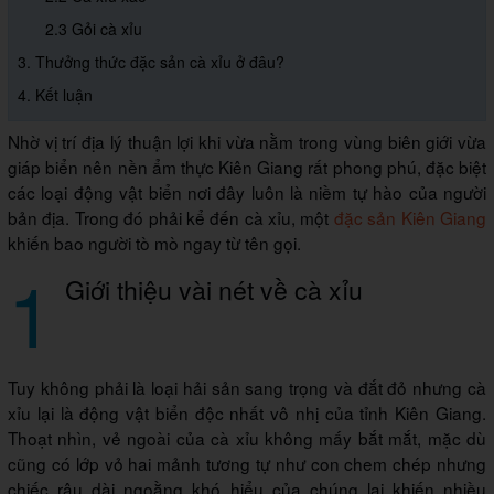
2.3 Gỏi cà xỉu
3. Thưởng thức đặc sản cà xỉu ở đâu?
4. Kết luận
Nhờ vị trí địa lý thuận lợi khi vừa nằm trong vùng biên giới vừa
giáp biển nên nền ẩm thực Kiên Giang rất phong phú, đặc biệt
các loại động vật biển nơi đây luôn là niềm tự hào của người
bản địa. Trong đó phải kể đến cà xỉu, một
đặc sản Kiên Giang
khiến bao người tò mò ngay từ tên gọi.
1
Giới thiệu vài nét về cà xỉu
Tuy không phải là loại hải sản sang trọng và đắt đỏ nhưng cà
xỉu lại là động vật biển độc nhất vô nhị của tỉnh Kiên Giang.
Thoạt nhìn, vẻ ngoài của cà xỉu không mấy bắt mắt, mặc dù
cũng có lớp vỏ hai mảnh tương tự như con chem chép nhưng
chiếc râu dài ngoằng khó hiểu của chúng lại khiến nhiều