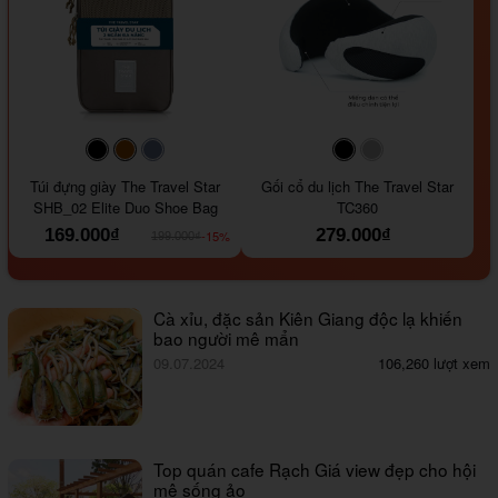
#000000
#964B00
#647290
#000000
#a9a9a9
Túi đựng giày The Travel Star
Gối cổ du lịch The Travel Star
SHB_02 Elite Duo Shoe Bag
TC360
169.000₫
279.000₫
-15%
199.000₫
Cà xỉu, đặc sản Kiên Giang độc lạ khiến
bao người mê mẩn
09.07.2024
106,260 lượt xem
Top quán cafe Rạch Giá view đẹp cho hội
mê sống ảo