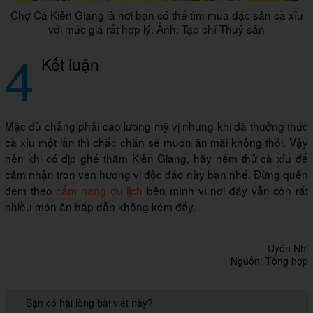
Chợ Cá Kiên Giang là nơi bạn có thể tìm mua đặc sản cà xỉu
với mức giá rất hợp lý. Ảnh: Tạp chí Thuỷ sản
4
Kết luận
Mặc dù chẳng phải cao lương mỹ vị nhưng khi đã thưởng thức
cà xỉu một lần thì chắc chắn sẽ muốn ăn mãi không thôi. Vậy
nên khi có dịp ghé thăm Kiên Giang, hãy nếm thử cà xỉu để
cảm nhận trọn vẹn hương vị độc đáo này bạn nhé. Đừng quên
đem theo
cẩm nang du lịch
bên mình vì nơi đây vẫn còn rất
nhiều món ăn hấp dẫn không kém đấy.
Uyên Nhi
Nguồn: Tổng hợp
Bạn có hài lòng bài viết này?