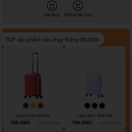
Hài lòng
Không hài lòng
TOP sản phẩm bán chạy tháng 08/2026
#093f69
#ffa500
#FF0000
#000000
#000000
#000000
Larita Yuno AH0325
Larita Miyo AH01252
749.000₫
799.000₫
-37%
-33%
1.189.000₫
1.199.000₫