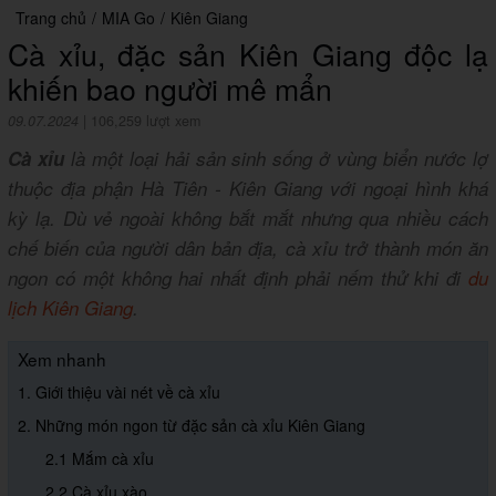
Trang chủ
/
MIA Go
/
Kiên Giang
Cà xỉu, đặc sản Kiên Giang độc lạ
khiến bao người mê mẩn
09.07.2024
|
106,259 lượt xem
Cà xỉu
là một loại hải sản sinh sống ở vùng biển nước lợ
thuộc địa phận Hà Tiên - Kiên Giang với ngoại hình khá
kỳ lạ. Dù vẻ ngoài không bắt mắt nhưng qua nhiều cách
chế biến của người dân bản địa, cà xỉu trở thành món ăn
ngon có một không hai nhất định phải nếm thử khi đi
du
lịch Kiên Giang
.
Xem nhanh
1. Giới thiệu vài nét về cà xỉu
2. Những món ngon từ đặc sản cà xỉu Kiên Giang
2.1 Mắm cà xỉu
2.2 Cà xỉu xào