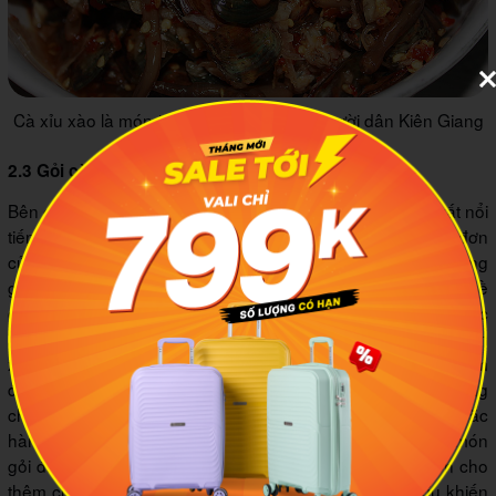
Cà xỉu xào là món ăn truyền thống của người dân Kiên Giang
2.3 Gỏi cà xỉu
Bên cạnh
gỏi cá trích,
gỏi cà xỉu cũng là một món ngon rất nổi
tiếng tại Kiên Giang, thường xuyên xuất hiện trong thực đơn
của các quán ăn, nhà hàng. Cách chế biến món này cũng
giống như gỏi xoài hay gỏi cóc, khá đơn giản chứ không hề
cầu kỳ. Cà xỉu muối trước tiên sẽ được chần sơ qua với nước
nóng để giảm độ mặn. Trong lúc đó, người đầu bếp sẽ băm
xoài thành sợi nhỏ, trộn với rau răm rồi pha thêm nước giấm
đường cùng một ít nước mắm để tạo độ đậm đà. Cuối cùng
chỉ cần trộn cà xỉu và hỗn hợp xoài băm lại với nhau rồi rắc
hành phi, đậu phộng rang vào để tăng thêm hương vị là món
gỏi đã hoàn thành. Ngoài ra khi chế biến, một số nơi còn cho
thêm củ hành tây thái sợi vào trộn chung với gỏi cà xỉu khiến