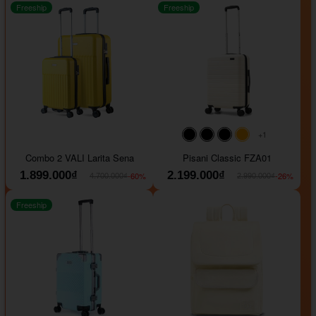
Freeship
Freeship
+1
#000000
#000000
#000000
#ffa500
Combo 2 VALI Larita Sena
Pisani Classic FZA01
1.899.000₫
2.199.000₫
-60%
-26%
4.700.000₫
2.990.000₫
Freeship