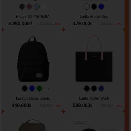
#40454a
#b76e79
#9ad8e7
#ffffff
#faf0e6
#000000
#0000FF
Pisani X9 YG1849A
Larita Metro One
3.390.000₫
479.000₫
-26%
-19%
4.612.000₫
589.000₫
+1
#faf0e6
#000000
#0000FF
#008000
#000000
#000000
#1e35a5
Larita Classic Basic
Larita Metro Work
449.000₫
589.000₫
-13%
-16%
519.000₫
699.000₫