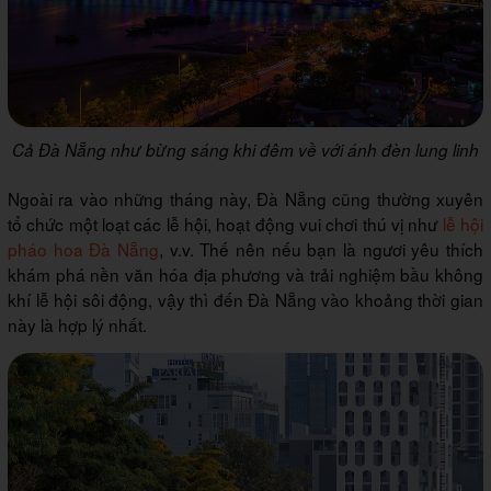
Cả Đà Nẵng như bừng sáng khi đêm về với ánh đèn lung linh
Ngoài ra vào những tháng này, Đà Nẵng cũng thường xuyên
tổ chức một loạt các lễ hội, hoạt động vui chơi thú vị như
lễ hội
pháo hoa Đà Nẵng
, v.v. Thế nên nếu bạn là ngươi yêu thích
khám phá nền văn hóa địa phương và trải nghiệm bầu không
khí lễ hội sôi động, vậy thì đến Đà Nẵng vào khoảng thời gian
này là hợp lý nhất.