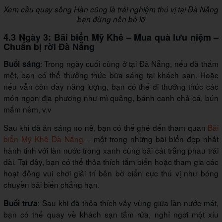
Xem cầu quay sông Hàn cũng là trải nghiệm thú vị tại Đà Nẵng
bạn đừng nên bỏ lỡ
4.3 Ngày 3: Bãi biển Mỹ Khê – Mua quà lưu niệm –
Chuẩn bị rời Đà Nẵng
: Trong ngày cuối cùng ở tại Đà Nẵng, nếu đã thấm
Buổi sáng
mệt, bạn có thể thưởng thức bữa sáng tại khách sạn. Hoặc
nếu vẫn còn đầy năng lượng, bạn có thể đi thưởng thức các
món ngon địa phương như mì quảng, bánh canh chả cá, bún
mắm nêm, v.v
Sau khi đã ăn sáng no nê, bạn có thể ghé đến tham quan
Bãi
biển Mỹ Khê Đà Nẵng
– một trong những bãi biển đẹp nhất
hành tinh với làn nước trong xanh cùng bãi cát trắng phau trải
dài. Tại đây, bạn có thể thỏa thích tắm biển hoặc tham gia các
hoạt động vui chơi giải trí bên bờ biển cực thú vị như bóng
chuyền bãi biển chẳng hạn.
: Sau khi đã thỏa thích vẫy vùng giữa làn nước mát,
Buổi trưa
bạn có thể quay về khách sạn tắm rửa, nghỉ ngơi một xíu