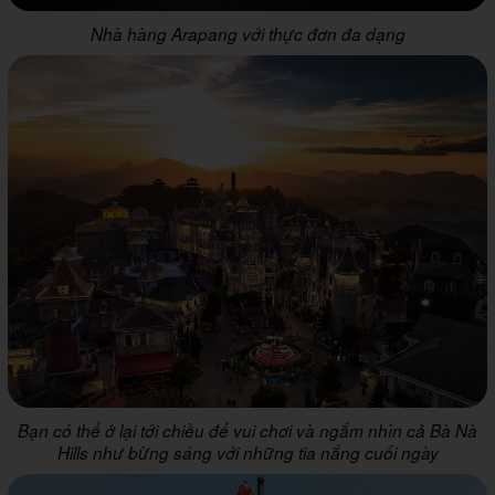
Nhà hàng Arapang với thực đơn đa dạng
Bạn có thể ở lại tới chiều để vui chơi và ngắm nhìn cả Bà Nà
Hills như bừng sáng với những tia nắng cuối ngày