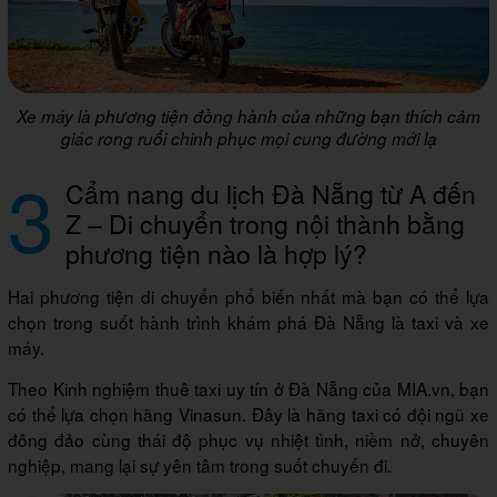
Xe máy là phương tiện đồng hành của những bạn thích cảm
giác rong ruổi chinh phục mọi cung đường mới lạ
3
Cẩm nang du lịch Đà Nẵng từ A đến
Z – Di chuyển trong nội thành bằng
phương tiện nào là hợp lý?
Hai phương tiện di chuyển phổ biến nhất mà bạn có thể lựa
chọn trong suốt hành trình khám phá Đà Nẵng là taxi và xe
máy.
Theo Kinh nghiệm thuê taxi uy tín ở Đà Nẵng của MIA.vn, bạn
có thể lựa chọn hãng Vinasun. Đây là hãng taxi có đội ngũ xe
đông đảo cùng thái độ phục vụ nhiệt tình, niềm nở, chuyên
nghiệp, mang lại sự yên tâm trong suốt chuyến đi.