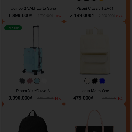
#000000
#000000
#000000
#ffa500
Combo 2 VALI Larita Sena
Pisani Classic FZA01
1.899.000₫
2.199.000₫
-60%
-26%
4.700.000₫
2.990.000₫
Freeship
#40454a
#b76e79
#9ad8e7
#ffffff
#faf0e6
#000000
#0000FF
Pisani X9 YG1849A
Larita Metro One
3.390.000₫
479.000₫
-26%
-19%
4.612.000₫
589.000₫