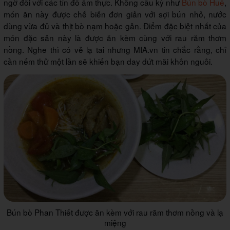
ngờ đối với các tín đồ ẩm thực. Không cầu kỳ như
Bún bò Huế
,
món ăn này được chế biến đơn giản với sợi bún nhỏ, nước
dùng vừa đủ và thịt bò nạm hoặc gân. Điểm đặc biệt nhất của
món đặc sản này là được ăn kèm cùng với rau răm thơm
nồng. Nghe thì có vẻ lạ tai nhưng MIA.vn tin chắc rằng, chỉ
cần nếm thử một lần sẽ khiến bạn day dứt mãi khôn nguôi.
Bún bò Phan Thiết được ăn kèm với rau răm thơm nồng và lạ
miệng