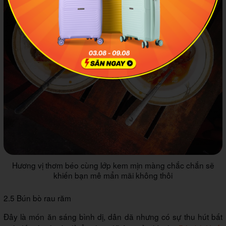
Hương vị thơm béo cùng lớp kem mịn màng chắc chắn sẽ
khiến bạn mê mẩn mãi không thôi
2.5 Bún bò rau răm
Đây là món ăn sáng bình dị, dân dã nhưng có sự thu hút bất