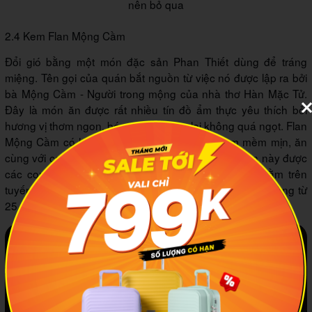
nên bỏ qua
2.4 Kem Flan Mộng Cầm
Đổi gió bằng một món đặc sản Phan Thiết dùng để tráng
miệng. Tên gọi của quán bắt nguồn từ việc nó được lập ra bởi
bà Mộng Cầm - Người trong mộng của nhà thơ Hàn Mặc Tử.
Đây là món ăn được rất nhiều tín đồ ẩm thực yêu thích bởi
hương vị thơm ngon, béo ngậy nhưng lại không quá ngọt. Flan
Mộng Cầm có hình tam giác lạ mắt và cốt kem mềm mịn, ăn
cùng với caramen chuẩn vị. Đến nay, quán kem flan này được
các con của bà Mộng Cầm quản lý với hai cơ sở nằm trên
tuyến đường Trần Hưng Đạo nhộn nhịp. Mức giá dao động từ
25.000 – 35.000 đồng.