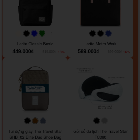
+1
#faf0e6
#000000
#0000FF
#008000
#000000
#000000
#1e35a5
Larita Classic Basic
Larita Metro Work
449.000₫
589.000₫
-13%
-16%
519.000₫
699.000₫
#000000
#964B00
#647290
#000000
#a9a9a9
Túi đựng giày The Travel Star
Gối cổ du lịch The Travel Star
SHB_02 Elite Duo Shoe Bag
TC360