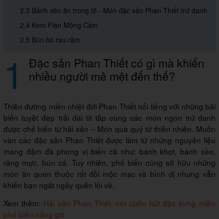
2.3 Bánh xèo ăn trong tô - Món đặc sản Phan Thiết trứ danh
2.4 Kem Flan Mộng Cầm
2.5 Bún bò rau răm
1
Đặc sản Phan Thiết có gì mà khiến
nhiều người mê mệt đến thế?
Thiên đường miền nhiệt đới Phan Thiết nổi tiếng với những bãi
biển tuyệt đẹp trải dài tít tắp cùng các món ngon trứ danh
được chế biến từ hải sản – Món quà quý từ thiên nhiên. Muôn
vàn các đặc sản Phan Thiết được làm từ những nguyên liệu
mang đậm đà phong vị biển cả như: bánh khọt, bánh xèo,
răng mực, bún cá. Tuy nhiên, phố biển cũng sở hữu những
món ăn quen thuộc rất đỗi mộc mạc và bình dị nhưng vẫn
khiến bạn ngất ngây quên lối về.
Xem thêm:
Hải sản Phan Thiết, nét cuốn hút đặc trưng miền
phố biển nắng gió