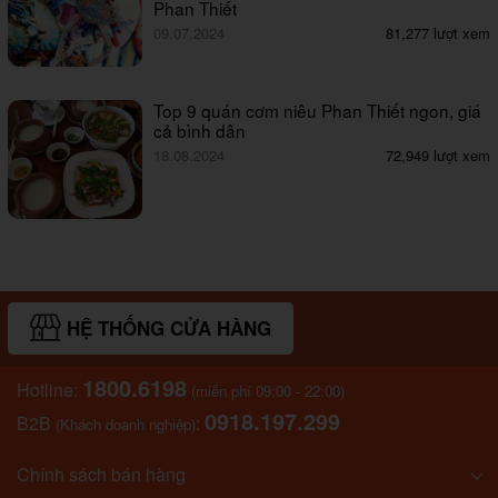
Phan Thiết
09.07.2024
81,277 lượt xem
Top 9 quán cơm niêu Phan Thiết ngon, giá
cả bình dân
18.08.2024
72,949 lượt xem
HỆ THỐNG CỬA HÀNG
1800.6198
Hotline:
(miễn phí 09:00 - 22:00)
0918.197.299
B2B
:
(Khách doanh nghiệp)
Chính sách bán hàng