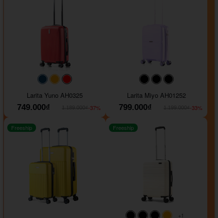
#093f69
#ffa500
#FF0000
#000000
#000000
#000000
Larita Yuno AH0325
Larita Miyo AH01252
749.000₫
799.000₫
-37%
-33%
1.189.000₫
1.199.000₫
Freeship
Freeship
+1