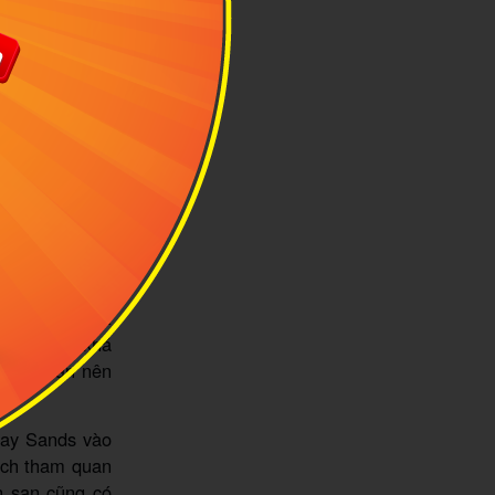
ront
y Sing
 đó bạn có thể
rong năm. Một
nơi đây sẽ khá
 này, bạn nên
Bay Sands vào
hách tham quan
h sạn cũng có