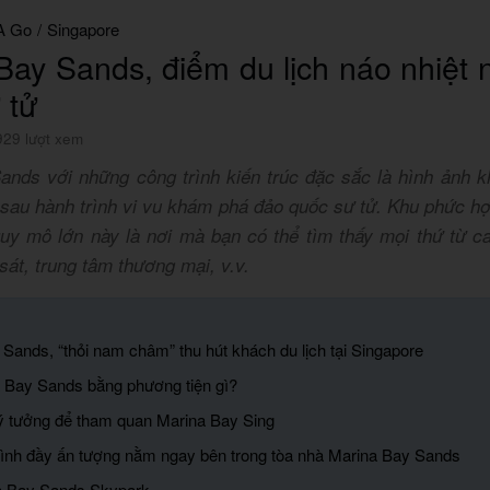
A Go
/
Singapore
Bay Sands, điểm du lịch náo nhiệt 
 tử
929 lượt xem
ands với những công trình kiến trúc đặc sắc là hình ảnh kh
 sau hành trình vi vu khám phá đảo quốc sư tử. Khu phức h
uy mô lớn này là nơi mà bạn có thể tìm thấy mọi thứ từ ca
sát, trung tâm thương mại, v.v.
 Sands, “thỏi nam châm” thu hút khách du lịch tại Singapore
 Bay Sands bằng phương tiện gì?
lý tưởng để tham quan Marina Bay Sing
rình đầy ấn tượng nằm ngay bên trong tòa nhà Marina Bay Sands
a Bay Sands Skypark