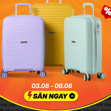
 có thể đến Marina Bay Sands bằng cách đi MRT tới Ga Bayf
 điểm lý tưởng để tham quan Marina Ba
ore nói chung có khí hậu tương đối trong lành, mát mẻ, do
y vui chơi, tham quan vào bất cứ khoảng thời gian nào t
cần lưu ý đó là từ tháng 11 đến tháng 1 năm sau, thời tiết 
họn
du lịch Singapore
, khám phá Marina Bay Sands vào mùa
 quần áo ấm, khăn choàng, v.v.
 có một chuyến đi thoải mái, bạn hãy cân nhắc đến Marina 
ong tuần. Bởi vì lúc này, đảo quốc sư tử không đón lượt k
dễ dàng để bạn vi vu khám phá. Chi phí vé máy bay, khác