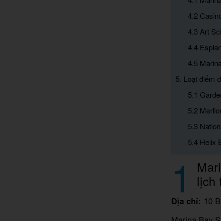
4.2 Casin
4.3 Art S
4.4 Espla
4.5 Marin
5. Loạt điểm 
5.1 Garde
5.2 Merlio
5.3 Nation
5.4 Helix 
1
Mari
lịch
Địa chỉ:
10 B
Marina Bay S