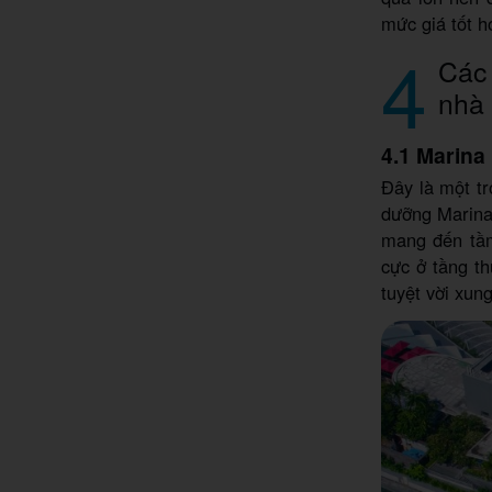
mức giá tốt 
4
Các 
nhà
4.1 Marina
Đây là một tr
dưỡng Marina 
mang đến tầm
cực ở tầng t
tuyệt vời xun