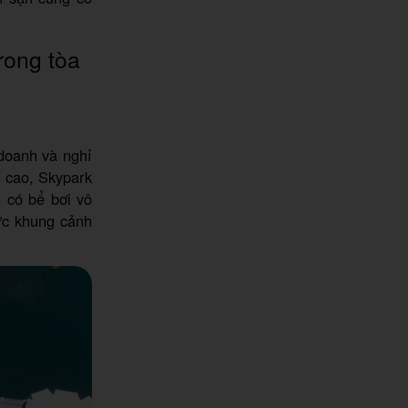
rong tòa
 doanh và nghỉ
n cao, Skypark
 có bể bơi vô
ức khung cảnh