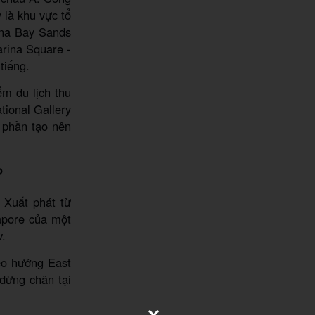
 là khu vực tổ
ina Bay Sands
rina Square -
tiếng.
m du lịch thu
tional Gallery
p phần tạo nên
?
 Xuất phát từ
apore của một
v.
eo hướng East
dừng chân tại