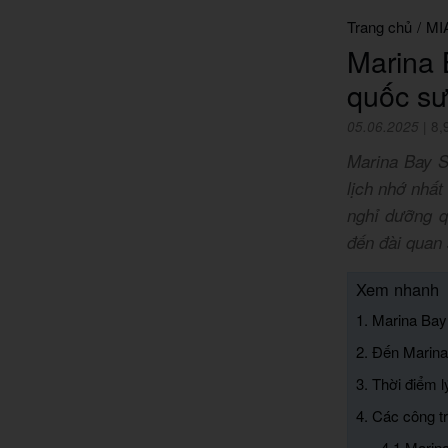
Trang chủ
/
MI
Marina 
quốc sư
05.06.2025
|
8,
Marina Bay S
lịch nhớ nhất
nghỉ dưỡng q
đến đài quan 
Xem nhanh
1. Marina Bay
2. Đến Marina
3. Thời điểm 
4. Các công t
4.1 Marin