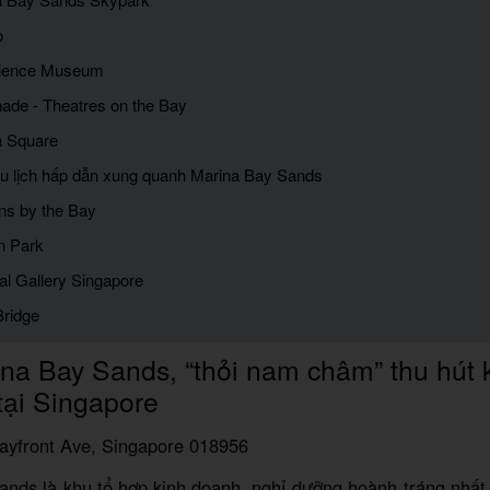
o
cience Museum
nade - Theatres on the Bay
a Square
du lịch hấp dẫn xung quanh Marina Bay Sands
ns by the Bay
n Park
al Gallery Singapore
Bridge
na Bay Sands, “thỏi nam châm” thu hút 
 tại Singapore
ayfront Ave, Singapore 018956
ands là khu tổ hợp kinh doanh, nghỉ dưỡng hoành tráng nhất