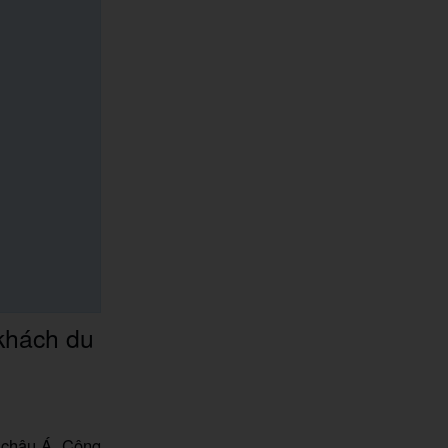
khách du
 châu Á. Công