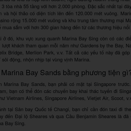
 3 tòa nhà 55 tầng với hơn 2.000 phòng. Đặc sắc nhất tại đây
ãm và hội thảo có diện tích lên đến 120.000 mét vuông. Mar
asino rộng 15.000 mét vuông và khu trung tâm thương mại Ma
ể mua sắm với hơn 300 gian hàng đến từ các thương hiệu nổi 
i ở đó, khu vực xung quanh Marina Bay Sing còn có các điể
u lượt khách tham quan mỗi năm như Gardens by the Bay, Na
lix Bridge, Merlion Park, v.v. Tất cả các yếu tố này đã gó
 sôi động, nhộn nhịp tại vùng vịnh Marina.
Marina Bay Sands bằng phương tiện gì
 Marina Bay Sands, bạn phải có mặt tại Singapore trước.
am, bạn có thể đón các chuyến bay khai thác tuyến đi Sing
ư Vietnam Airlines, Singapore Airlines, Vietjet Air, Scoot, v.
ánh tại Sân bay Quốc tế Changi, bạn chỉ cần đón taxi đi th
y đến Đại lộ Sheares và qua Cầu Benjamin Sheares là đã 
na Bay Sing.