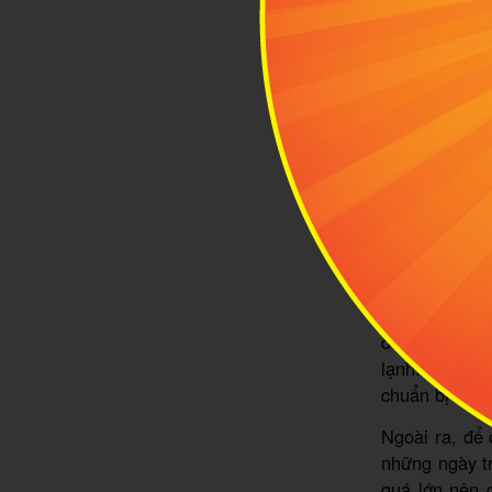
Bạn
3
Thời
Singap
đến đâ
điểm nho nhỏ 
lạnh. Nếu c
chuẩn bị thêm
Ngoài ra, để
những ngày tr
quá lớn nên 