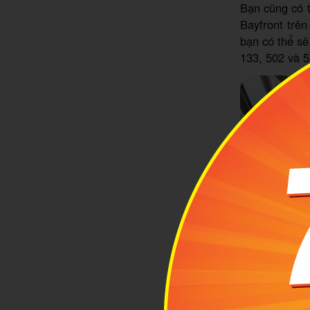
Bạn cũng có t
Bayfront trê
bạn có thể sẽ
133, 502 và 5