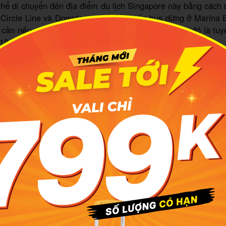
hể di chuyển đến địa điểm du lịch Singapore này bằng cách
n Circle Line và Downtown. Những tuyến bus dừng ở Marina
 cần nếu muốn sử dụng phương tiện công cộng này đó là tuy
18.