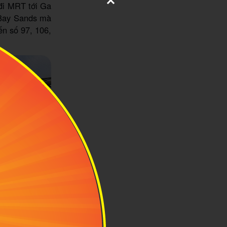
 đi MRT tới Ga
 Bay Sands mà
ến số 97, 106,