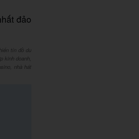
nhất đảo
iến tín đồ du
ợp kinh doanh,
sino, nhà hát