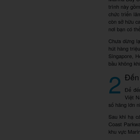
trình này gồm
chức triển l
còn sở hữu c
nơi bạn có th
Chưa dừng lạ
hút hàng triệ
Singapore, He
bầu không khí
2
Đến 
Để đến
Việt N
số hãng lớn nh
Sau khi hạ c
Coast Parkwa
khu vực Mari