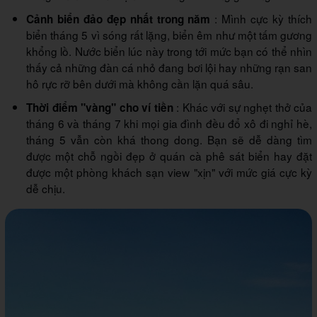
: Mình cực kỳ thích
Cảnh biển đảo đẹp nhất trong năm
biển tháng 5 vì sóng rất lặng, biển êm như một tấm gương
khổng lồ. Nước biển lúc này trong tới mức bạn có thể nhìn
thấy cả những đàn cá nhỏ đang bơi lội hay những rạn san
hô rực rỡ bên dưới mà không cần lặn quá sâu.
: Khác với sự nghẹt thở của
Thời điểm "vàng" cho ví tiền
tháng 6 và tháng 7 khi mọi gia đình đều đổ xô đi nghỉ hè,
tháng 5 vẫn còn khá thong dong. Bạn sẽ dễ dàng tìm
được một chỗ ngồi đẹp ở quán cà phê sát biển hay đặt
được một phòng khách sạn view "xịn" với mức giá cực kỳ
dễ chịu.