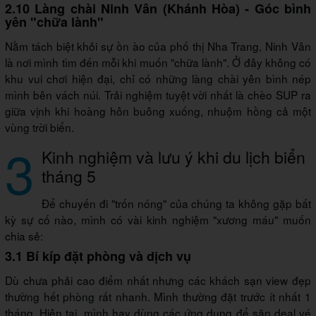
2.10 Làng chài Ninh Vân (Khánh Hòa) - Góc bình
yên "chữa lành"
Nằm tách biệt khỏi sự ồn ào của phố thị Nha Trang, Ninh Vân
là nơi mình tìm đến mỗi khi muốn "chữa lành". Ở đây không có
khu vui chơi hiện đại, chỉ có những làng chài yên bình nép
mình bên vách núi. Trải nghiệm tuyệt vời nhất là chèo SUP ra
giữa vịnh khi hoàng hôn buông xuống, nhuộm hồng cả một
vùng trời biển.
3
Kinh nghiệm và lưu ý khi du lịch biển
tháng 5
Để chuyến đi "trốn nóng" của chúng ta không gặp bất
kỳ sự cố nào, mình có vài kinh nghiệm "xương máu" muốn
chia sẻ:
3.1 Bí kíp đặt phòng và dịch vụ
Dù chưa phải cao điểm nhất nhưng các khách sạn view đẹp
thường hết phòng rất nhanh. Mình thường đặt trước ít nhất 1
tháng. Hiện tại, mình hay dùng các ứng dụng để săn deal vé