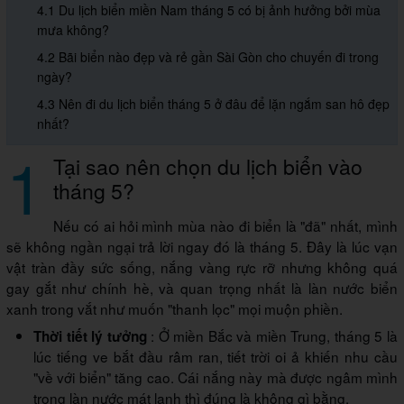
4.1 Du lịch biển miền Nam tháng 5 có bị ảnh hưởng bởi mùa
mưa không?
4.2 Bãi biển nào đẹp và rẻ gần Sài Gòn cho chuyến đi trong
ngày?
4.3 Nên đi du lịch biển tháng 5 ở đâu để lặn ngắm san hô đẹp
nhất?
1
Tại sao nên chọn du lịch biển vào
tháng 5?
Nếu có ai hỏi mình mùa nào đi biển là "đã" nhất, mình
sẽ không ngần ngại trả lời ngay đó là tháng 5. Đây là lúc vạn
vật tràn đầy sức sống, nắng vàng rực rỡ nhưng không quá
gay gắt như chính hè, và quan trọng nhất là làn nước biển
xanh trong vắt như muốn "thanh lọc" mọi muộn phiền.
: Ở miền Bắc và miền Trung, tháng 5 là
Thời tiết lý tưởng
lúc tiếng ve bắt đầu râm ran, tiết trời oi ả khiến nhu cầu
"về với biển" tăng cao. Cái nắng này mà được ngâm mình
trong làn nước mát lạnh thì đúng là không gì bằng.