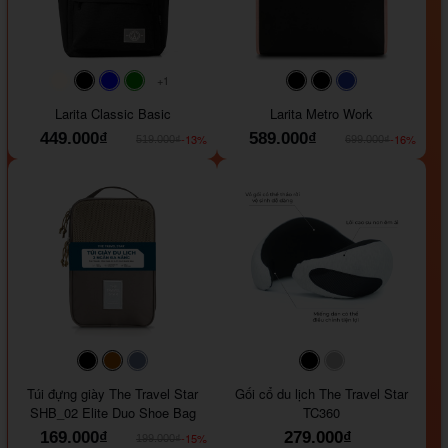
+1
#faf0e6
#000000
#0000FF
#008000
#000000
#000000
#1e35a5
Larita Classic Basic
Larita Metro Work
449.000₫
589.000₫
-13%
-16%
519.000₫
699.000₫
#000000
#964B00
#647290
#000000
#a9a9a9
Túi đựng giày The Travel Star
Gối cổ du lịch The Travel Star
SHB_02 Elite Duo Shoe Bag
TC360
169.000₫
279.000₫
-15%
199.000₫