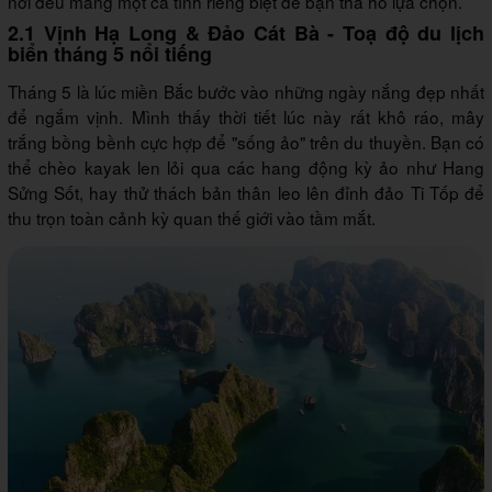
nơi đều mang một cá tính riêng biệt để bạn tha hồ lựa chọn.
2.1 Vịnh Hạ Long & Đảo Cát Bà - Toạ độ du lịch
biển tháng 5 nổi tiếng
Tháng 5 là lúc miền Bắc bước vào những ngày nắng đẹp nhất
để ngắm vịnh. Mình thấy thời tiết lúc này rất khô ráo, mây
trắng bồng bềnh cực hợp để "sống ảo" trên du thuyền. Bạn có
thể chèo kayak len lỏi qua các hang động kỳ ảo như Hang
Sửng Sốt, hay thử thách bản thân leo lên đỉnh đảo Ti Tốp để
thu trọn toàn cảnh kỳ quan thế giới vào tầm mắt.