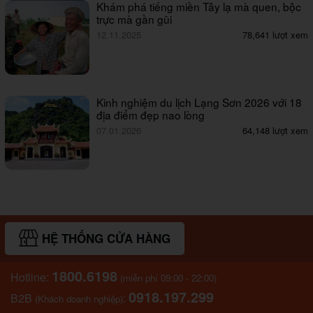
Khám phá tiếng miền Tây lạ mà quen, bộc
trực mà gần gũi
12.11.2025
78,641 lượt xem
Kinh nghiệm du lịch Lạng Sơn 2026 với 18
địa điểm đẹp nao lòng
07.01.2026
64,148 lượt xem
HỆ THỐNG CỬA HÀNG
1800.6198
Hotline:
(miễn phí 09:00 - 22:00)
0918.197.299
B2B
:
(Khách doanh nghiệp)