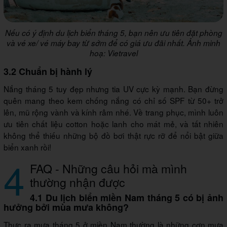
Nếu có ý định du lịch biển tháng 5, bạn nên ưu tiên đặt phòng
và vé xe/ vé máy bay từ sớm để có giá ưu đãi nhất. Ảnh minh
hoạ: Vietravel
3.2 Chuẩn bị hành lý
Nắng tháng 5 tuy đẹp nhưng tia UV cực kỳ mạnh. Bạn đừng
quên mang theo kem chống nắng có chỉ số SPF từ 50+ trở
lên, mũ rộng vành và kính râm nhé. Về trang phục, mình luôn
ưu tiên chất liệu cotton hoặc lanh cho mát mẻ, và tất nhiên
không thể thiếu những bộ đồ bơi thật rực rỡ để nổi bật giữa
biển xanh rồi!
4
FAQ - Những câu hỏi mà mình
thường nhận được
4.1 Du lịch biển miền Nam tháng 5 có bị ảnh
hưởng bởi mùa mưa không?
Thực ra mưa tháng 5 ở miền Nam thường là những cơn mưa