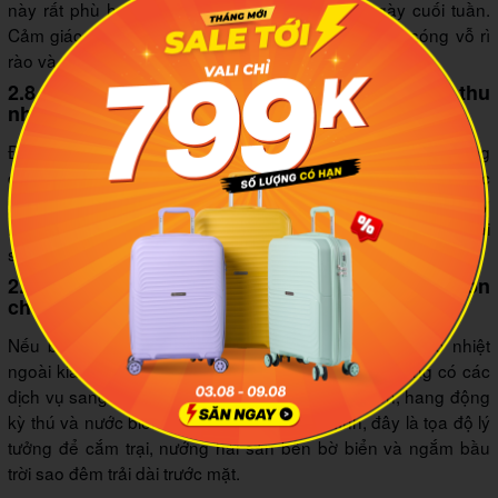
này rất phù hợp cho những chuyến đi ngắn ngày cuối tuần.
Cảm giác ngồi trên những tảng đá lớn, nghe tiếng sóng vỗ rì
rào và đón gió biển lồng lộng thực sự rất thư giãn.
2.8 Biển Quỳnh Lập (Nghệ An) - "Nha Trang" thu
nhỏ của xứ Nghệ
Đây là một "viên ngọc thô" mà mình mới khám phá ra trong
chuyến du lịch gần đây. Biển Quỳnh Lập sở hữu làn nước
xanh ngắt và dải cát vàng óng ả. Điều mình thích nhất ở đây
là sự vắng vẻ, tĩnh lặng, chưa bị thương mại hóa nhiều nên hải
sản vừa tươi vừa có mức giá "rẻ giật mình".
2.9 Cù lao Mái Nhà (Phú Yên cũ) - Đảo Robinson
cho tâm hồn tự do
Nếu bạn muốn thực sự "ngắt kết nối" với thế giới náo nhiệt
ngoài kia, hãy đến với
Cù lao Mái Nhà
. Nơi đây không có các
dịch vụ sang chảnh, chỉ có những bãi đá tự nhiên, hang động
kỳ thú và nước biển xanh như ngọc. Với mình, đây là tọa độ lý
tưởng để cắm trại, nướng hải sản bên bờ biển và ngắm bầu
trời sao đêm trải dài trước mặt.