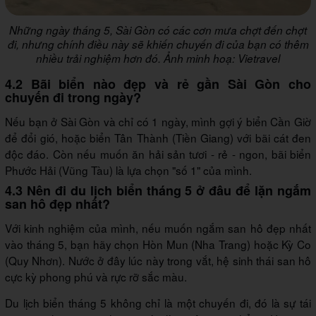
Những ngày tháng 5, Sài Gòn có các cơn mưa chợt đến chợt
đi, nhưng chính điều này sẽ khiến chuyến đi của bạn có thêm
nhiều trải nghiệm hơn đó. Ảnh minh hoạ: Vietravel
4.2 Bãi biển nào đẹp và rẻ gần Sài Gòn cho
chuyến đi trong ngày?
Nếu bạn ở Sài Gòn và chỉ có 1 ngày, mình gợi ý biển Cần Giờ
để đổi gió, hoặc biển Tân Thành (Tiền Giang) với bãi cát đen
độc đáo. Còn nếu muốn ăn hải sản tươi - rẻ - ngon, bãi biển
Phước Hải (Vũng Tàu) là lựa chọn "số 1" của mình.
4.3 Nên đi du lịch biển tháng 5 ở đâu để lặn ngắm
san hô đẹp nhất?
Với kinh nghiệm của mình, nếu muốn ngắm san hô đẹp nhất
vào tháng 5, bạn hãy chọn Hòn Mun (Nha Trang) hoặc Kỳ Co
(Quy Nhơn). Nước ở đây lúc này trong vắt, hệ sinh thái san hô
cực kỳ phong phú và rực rỡ sắc màu.
Du lịch biển tháng 5 không chỉ là một chuyến đi, đó là sự tái