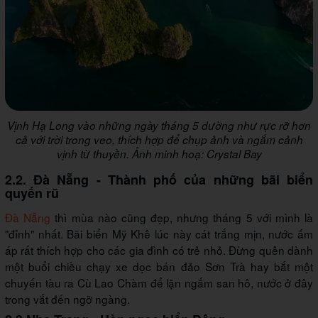
Vịnh Hạ Long vào những ngày tháng 5 dường như rực rỡ hơn
cả với trời trong veo, thích hợp để chụp ảnh và ngắm cảnh
vịnh từ thuyền. Ảnh minh hoạ: Crystal Bay
2.2. Đà Nẵng - Thành phố của những bãi biển
quyến rũ
Đà Nẵng
thì mùa nào cũng đẹp, nhưng tháng 5 với mình là
"đỉnh" nhất. Bãi biển Mỹ Khê lúc này cát trắng mịn, nước ấm
áp rất thích hợp cho các gia đình có trẻ nhỏ. Đừng quên dành
một buổi chiều chạy xe dọc bán đảo Sơn Trà hay bắt một
chuyến tàu ra Cù Lao Chàm để lặn ngắm san hô, nước ở đây
trong vắt đến ngỡ ngàng.