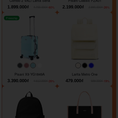
Combo 2 VALI Larita Sena
Pisani Classic FZA01
1.899.000₫
2.199.000₫
-60%
-26%
4.700.000₫
2.990.000₫
Freeship
#40454a
#b76e79
#9ad8e7
#ffffff
#faf0e6
#000000
#0000FF
Pisani X9 YG1849A
Larita Metro One
3.390.000₫
479.000₫
-26%
-19%
4.612.000₫
589.000₫