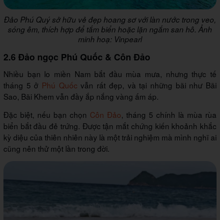
Đảo Phú Quý sở hữu vẻ đẹp hoang sơ với làn nước trong veo,
sóng êm, thích hợp để tắm biển hoặc lặn ngắm san hô. Ảnh
minh hoạ: Vinpearl
2.6 Đảo ngọc Phú Quốc & Côn Đảo
Nhiều bạn lo miền Nam bắt đầu mùa mưa, nhưng thực tế
tháng 5 ở
Phú Quốc
vẫn rất đẹp, và tại những bãi như Bãi
Sao, Bãi Khem vẫn đầy ắp nắng vàng ấm áp.
Đặc biệt, nếu bạn chọn
Côn Đảo
, tháng 5 chính là mùa rùa
biển bắt đầu đẻ trứng. Được tận mắt chứng kiến khoảnh khắc
kỳ diệu của thiên nhiên này là một trải nghiệm mà mình nghĩ ai
cũng nên thử một lần trong đời.