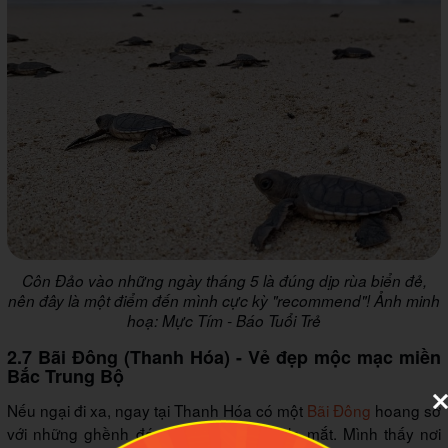
Côn Đảo vào những ngày tháng 5 là đúng dịp rùa biển đẻ,
nên đây là một điểm đến mình cực kỳ "recommend"! Ảnh minh
hoạ: Mực Tím - Báo Tuổi Trẻ
2.7 Bãi Đông (Thanh Hóa) - Vẻ đẹp mộc mạc miền
Bắc Trung Bộ
Nếu ngại đi xa, ngay tại Thanh Hóa có một
Bãi Đông
hoang sơ
với những ghềnh đá nhấp nhô cực kỳ lạ mắt. Mình thấy nơi