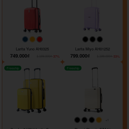
#093f69
#ffa500
#FF0000
#000000
#000000
#000000
Larita Yuno AH0325
Larita Miyo AH01252
749.000₫
799.000₫
-37%
-33%
1.189.000₫
1.199.000₫
Freeship
Freeship
+1
#000000
#000000
#000000
#ffa500