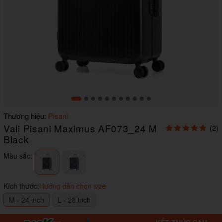
Item
Thương hiệu:
Pisani
1
Vali Pisani Maximus AF073_24 M
(2)
of
11
Black
Màu sắc:
Kích thước:
Hướng dẫn chọn size
M - 24 inch
L - 28 inch