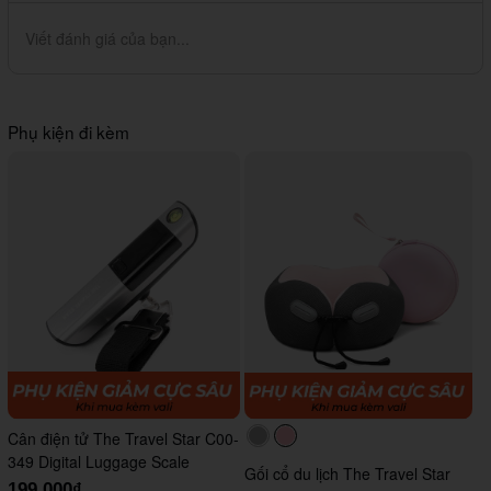
Viết đánh giá của bạn...
Phụ kiện đi kèm
Cân điện tử The Travel Star C00-
#acacac
#ffc0cb
349 Digital Luggage Scale
Gối cổ du lịch The Travel Star
199.000₫