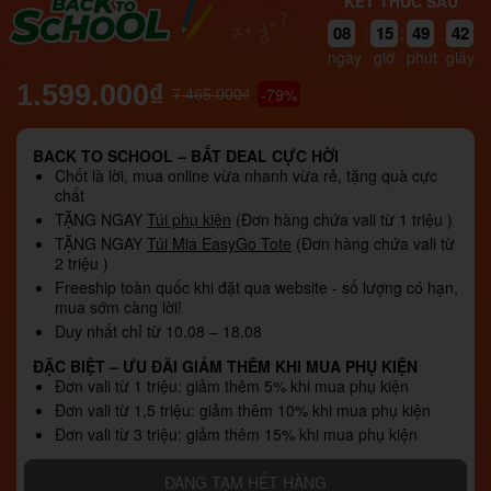
KẾT THÚC SAU
41
08
15
49
:
:
:
40
ngày
giờ
phút
giây
1.599.000₫
-79%
7.465.000₫
BACK TO SCHOOL – BẮT DEAL CỰC HỜI
Chốt là lời, mua online vừa nhanh vừa rẻ, tặng quà cực
chất
TẶNG NGAY
Túi phụ kiện
(Đơn hàng chứa vali từ 1 triệu )
TẶNG NGAY
Túi Mia EasyGo Tote
(Đơn hàng chứa vali từ
2 triệu )
Freeship toàn quốc khi đặt qua website - số lượng có hạn,
mua sớm càng lời!
Duy nhất chỉ từ 10.08 – 18.08
ĐẶC BIỆT – ƯU ĐÃI GIẢM THÊM KHI MUA PHỤ KIỆN
Đơn vali từ 1 triệu: giảm thêm 5% khi mua phụ kiện
Đơn vali từ 1,5 triệu: giảm thêm 10% khi mua phụ kiện
Đơn vali từ 3 triệu: giảm thêm 15% khi mua phụ kiện
ĐANG TẠM HẾT HÀNG