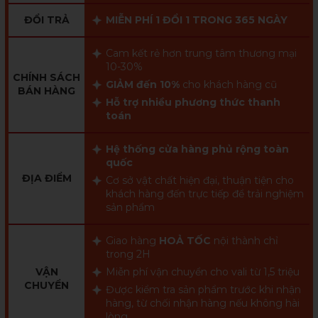
ĐỔI TRẢ
MIỄN PHÍ 1 ĐỔI 1 TRONG 365 NGÀY
Cam kết rẻ hơn trung tâm thương mại
10-30%
CHÍNH SÁCH
GIẢM đến 10%
cho khách hàng cũ
BÁN HÀNG
Hỗ trợ nhiều phương thức thanh
toán
Hệ thống cửa hàng phủ rộng toàn
quốc
ĐỊA ĐIỂM
Cơ sở vật chất hiện đại, thuận tiện cho
khách hàng đến trực tiếp để trải nghiệm
sản phẩm
Giao hàng
HOẢ TỐC
nội thành chỉ
trong 2H
VẬN
Miễn phí vận chuyển cho vali từ 1,5 triệu
CHUYỂN
Được kiểm tra sản phẩm trước khi nhận
hàng, từ chối nhận hàng nếu không hài
lòng