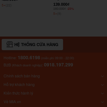
139.000₫
5
⭑
(22)
-23%
180.000₫
5
⭑
(9)
HỆ THỐNG CỬA HÀNG
1800.6198
Hotline:
(miễn phí 09:00 - 22:00)
0918.197.299
B2B
:
(Khách doanh nghiệp)
Chính sách bán hàng
Hỗ trợ khách hàng
Kiến thức hành lý
Về MIA.vn