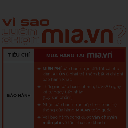
TIÊU CHÍ
MUA HÀNG TẠI
MIỄN PHÍ
bảo hành trọn đời tất cả phụ
kiện,
KHÔNG
phải trả thêm bất kì chi phí
bảo hành khác.
Thời gian bảo hành nhanh, từ 5-20 ngày
kể từ ngày tiếp nhận
BẢO HÀNH
(tuỳ sản phẩm)
Nhận bảo hành trực tiếp trên toàn hệ
thống cửa hàng
MIA.vn
toàn quốc
Vali bảo hành xong được
vận chuyển
miễn phí
về tận nhà cho khách