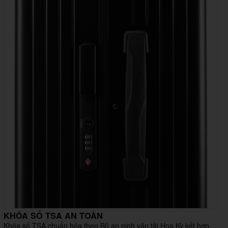
KHÓA SỐ TSA AN TOÀN
Khóa số TSA chuẩn hóa theo Bộ an ninh vận tải Hoa Kỳ kết hợp