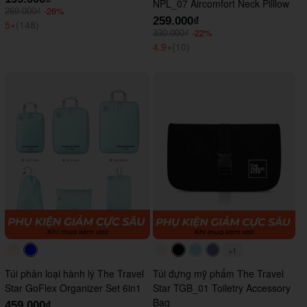
NPL_07 Aircomfort Neck Pilllow
-26%
269.000₫
259.000₫
5
⭑
(148)
-22%
330.000₫
4.9
⭑
(10)
+1
#faf0e6
#0000FF
#faf0e6
#000000
#ADD8E6
#647290
Túi phân loại hành lý The Travel
Túi đựng mỹ phẩm The Travel
Star GoFlex Organizer Set 6in1
Star TGB_01 Toiletry Accessory
Bag
459.000₫