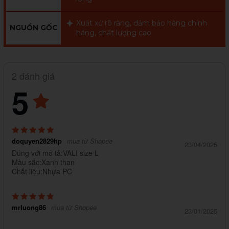
Xuất xứ rõ ràng, đảm bảo hàng chính
NGUỒN GỐC
hãng, chất lượng cao
2 đánh giá
5
doquyen2829hp
mua từ Shopee
23/04/2025
Đúng với mô tả:VALI size L
Màu sắc:Xanh than
Chất liệu:Nhựa PC
mrluong86
mua từ Shopee
23/01/2025