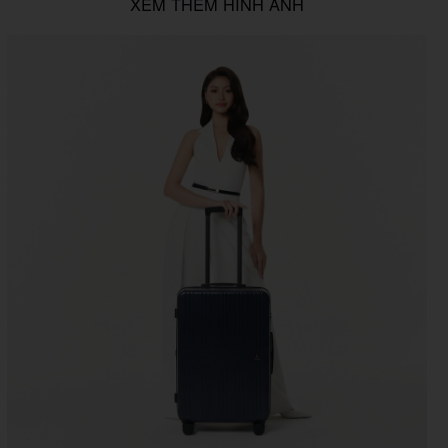
XEM THÊM HÌNH ẢNH