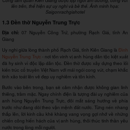
Cổng tam quan Kiên Giang được lợp ngói âm dương, cong vút
lên trên, thể hiện sự uy nghi và bề thế. Ảnh minh họa:
Saigonrachgiahotel
1.3 Đền thờ Nguyễn Trung Trực
07 Nguyễn Công Trứ, phường Rạch Giá, tỉnh An
Địa chỉ:
Giang
Uy nghi giữa lòng thành phố Rạch Giá, tỉnh Kiên Giang là
Đình
Nguyễn Trung Trực
- nơi tôn vinh vị anh hùng dân tộc kiệt xuất
đã hy sinh vì độc lập dân tộc. Đền thờ được xây dựng theo lối
kiến trúc cổ truyền Việt Nam với mái ngói cong vút, chạm khắc
tinh xảo toát lên vẻ đẹp uy nghiêm và tôn kính.
Bước vào bên trong, bạn sẽ cảm nhận được không gian linh
thiêng, trầm mặc. Ngay chính điện là tượng đài uy nghiêm của
anh hùng Nguyễn Trung Trực, đôi mắt sáng hướng về phía
trước như đang dõi theo vận mệnh đất nước. Từng nén nhang
thắp lên, lời kinh cầu khẽ khàng vang vọng gợi nhớ về những
chiến công hiển hách của vị anh hùng, thôi thúc tinh thần yêu
nước trong lòng mỗi người.