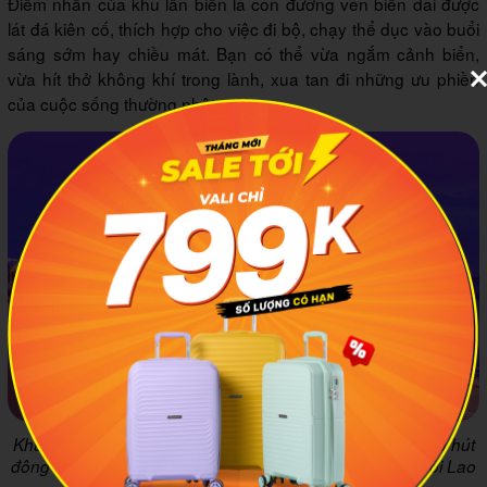
Điểm nhấn của khu lấn biển là con đường ven biển dài được
lát đá kiên cố, thích hợp cho việc đi bộ, chạy thể dục vào buổi
sáng sớm hay chiều mát. Bạn có thể vừa ngắm cảnh biển,
vừa hít thở không khí trong lành, xua tan đi những ưu phiền
của cuộc sống thường nhật.
Khu lấn biển Rạch Giá nổi lên như một điểm đến "hot" thu hút
đông đảo người tới tham quan. Ảnh minh họa:
Báo Người Lao