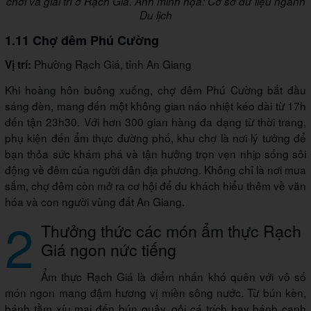
chơi và giải trí ở Rạch Giá. Ảnh minh họa: Cơ sở dữ liệu ngành
Du lịch
1.11 Chợ đêm Phú Cường
Phường Rạch Giá, tỉnh An Giang
Vị trí:
Khi hoàng hôn buông xuống, chợ đêm Phú Cường bắt đầu
sáng đèn, mang đến một không gian náo nhiệt kéo dài từ 17h
đến tận 23h30. Với hơn 300 gian hàng đa dạng từ thời trang,
phụ kiện đến ẩm thực đường phố, khu chợ là nơi lý tưởng để
bạn thỏa sức khám phá và tận hưởng trọn vẹn nhịp sống sôi
động về đêm của người dân địa phương. Không chỉ là nơi mua
sắm, chợ đêm còn mở ra cơ hội để du khách hiểu thêm về văn
hóa và con người vùng đất An Giang.
2
Thưởng thức các món ẩm thực Rạch
Giá ngon nức tiếng
Ẩm thực Rạch Giá là điểm nhấn khó quên với vô số
món ngon mang đậm hương vị miền sông nước. Từ bún kèn,
bánh tằm xíu mại đến bún quậy, gỏi cá trích hay bánh canh