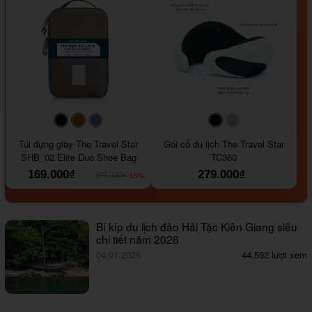
#000000
#964B00
#647290
#000000
#a9a9a9
Túi đựng giày The Travel Star
Gối cổ du lịch The Travel Star
SHB_02 Elite Duo Shoe Bag
TC360
169.000₫
279.000₫
-15%
199.000₫
Bí kíp du lịch đảo Hải Tặc Kiên Giang siêu
chi tiết năm 2026
04.01.2026
44,592 lượt xem