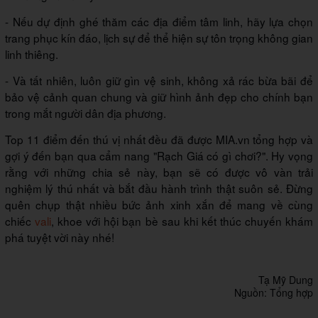
- Nếu dự định ghé thăm các địa điểm tâm linh, hãy lựa chọn
trang phục kín đáo, lịch sự để thể hiện sự tôn trọng không gian
linh thiêng.
- Và tất nhiên, luôn giữ gìn vệ sinh, không xả rác bừa bãi để
bảo vệ cảnh quan chung và giữ hình ảnh đẹp cho chính bạn
trong mắt người dân địa phương.
Top 11 điểm đến thú vị nhất đều đã được MIA.vn tổng hợp và
gợi ý đến bạn qua cẩm nang "Rạch Giá có gì chơi?". Hy vọng
rằng với những chia sẻ này, bạn sẽ có được vô vàn trải
nghiệm lý thú nhất và bắt đầu hành trình thật suôn sẻ. Đừng
quên chụp thật nhiều bức ảnh xinh xắn để mang về cùng
chiếc
vali
, khoe với hội bạn bè sau khi kết thúc chuyến khám
phá tuyệt vời này nhé!
Tạ Mỹ Dung
Nguồn: Tổng hợp