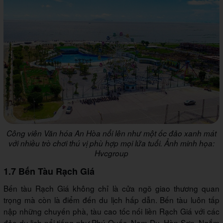
Công viên Văn hóa An Hòa nổi lên như một ốc đảo xanh mát
với nhiều trò chơi thú vị phù hợp mọi lứa tuổi. Ảnh minh họa:
Hvcgroup
1.7 Bến Tàu Rạch Giá
Bến tàu Rạch Giá không chỉ là cửa ngõ giao thương quan
trọng mà còn là điểm đến du lịch hấp dẫn. Bến tàu luôn tấp
nập những chuyến phà, tàu cao tốc nối liền Rạch Giá với các
đảo du lịch nổi tiếng như Phú Quốc, Nam Du, Hòn Sơn. Ngắm