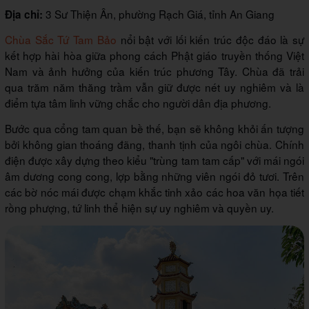
3 Sư Thiện Ân, phường Rạch Giá, tỉnh An Giang
Địa chỉ:
Chùa Sắc Tứ Tam Bảo
nổi bật với lối kiến trúc độc đáo là sự
kết hợp hài hòa giữa phong cách Phật giáo truyền thống Việt
Nam và ảnh hưởng của kiến trúc phương Tây. Chùa đã trải
qua trăm năm thăng trầm vẫn giữ được nét uy nghiêm và là
điểm tựa tâm linh vững chắc cho người dân địa phương.
Bước qua cổng tam quan bề thế, bạn sẽ không khỏi ấn tượng
bởi không gian thoáng đãng, thanh tịnh của ngôi chùa. Chính
điện được xây dựng theo kiểu "trùng tam tam cấp" với mái ngói
âm dương cong cong, lợp bằng những viên ngói đỏ tươi. Trên
các bờ nóc mái được chạm khắc tinh xảo các hoa văn họa tiết
rồng phượng, tứ linh thể hiện sự uy nghiêm và quyền uy.