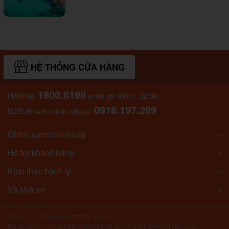
HỆ THỐNG CỬA HÀNG
1800.6198
Hotline:
(miễn phí 09:00 - 22:00)
0918.197.299
B2B
:
(Khách doanh nghiệp)
Chính sách bán hàng
Hỗ trợ khách hàng
Kiến thức hành lý
Về MIA.vn
CÔNG TY CỔ PHẦN MIA RETAIL @2026
Mã số doanh nghiệp: 0314826894 do sở KH & ĐT TP.HCM cấp ngày