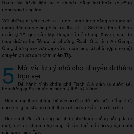
Rạch Giá, từ đó tiếp tục di chuyển bằng taxi hoặc xe công
nghệ vào trung tâm.
Với những ai yêu thích sự tự do, hành trình bằng xe máy sẽ
mang đến cảm giác phiêu lưu thú vị. Từ Sài Gòn, bạn đi theo
quốc lộ 1A, qua cầu Mỹ Thuận để đến Long Xuyên, sau đó
theo đường Lộ Tẻ để tới phường Rạch Giá, tỉnh An Giang.
Cung đường này vừa đẹp vừa thuận tiện, rất phù hợp cho một
chuyến phượt đậm chất miền Tây.
5
Một vài lưu ý nhỏ cho chuyến đi thêm
trọn vẹn
Để hành trình khám phá Rạch Giá diễn ra suôn sẻ,
bạn đừng quên chuẩn bị hành lý thật kỹ lưỡng.
- Hãy mang theo những bộ váy áo đẹp để thỏa sức “sống ảo”,
check-in giữa khung cảnh thiên nhiên và kiến trúc độc đáo.
- Bên cạnh đó, vật dụng cá nhân như kem chống nắng, kính
mát, ô và áo khoác nhẹ cũng rất cần thiết để bảo vệ bạn dưới
cái nắng miền Tây.