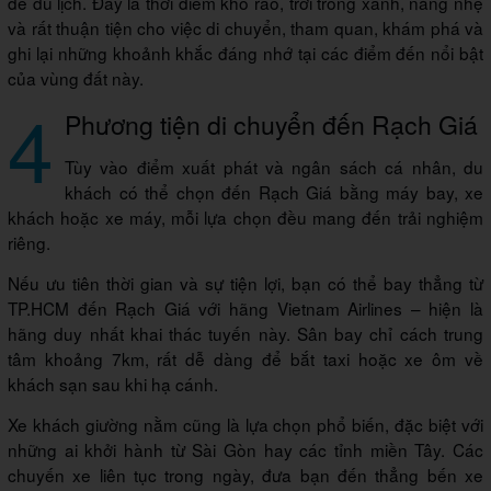
để du lịch. Đây là thời điểm khô ráo, trời trong xanh, nắng nhẹ
và rất thuận tiện cho việc di chuyển, tham quan, khám phá và
ghi lại những khoảnh khắc đáng nhớ tại các điểm đến nổi bật
của vùng đất này.
4
Phương tiện di chuyển đến Rạch Giá
Tùy vào điểm xuất phát và ngân sách cá nhân, du
khách có thể chọn đến Rạch Giá bằng máy bay, xe
khách hoặc xe máy, mỗi lựa chọn đều mang đến trải nghiệm
riêng.
Nếu ưu tiên thời gian và sự tiện lợi, bạn có thể bay thẳng từ
TP.HCM đến Rạch Giá với hãng Vietnam Airlines – hiện là
hãng duy nhất khai thác tuyến này. Sân bay chỉ cách trung
tâm khoảng 7km, rất dễ dàng để bắt taxi hoặc xe ôm về
khách sạn sau khi hạ cánh.
Xe khách giường nằm cũng là lựa chọn phổ biến, đặc biệt với
những ai khởi hành từ Sài Gòn hay các tỉnh miền Tây. Các
chuyến xe liên tục trong ngày, đưa bạn đến thẳng bến xe