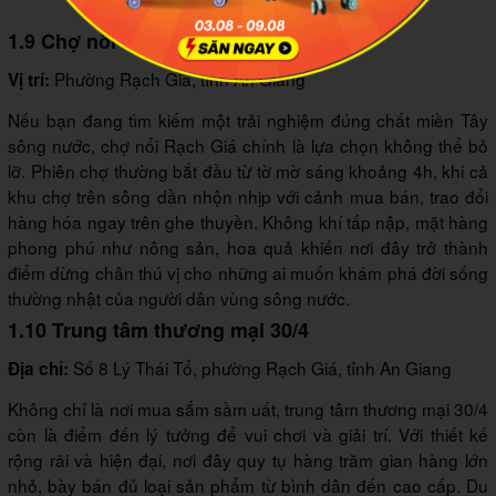
Động
1.9 Chợ nổi Rạch Giá
Phường Rạch Giá, tỉnh An Giang
Vị trí:
Nếu bạn đang tìm kiếm một trải nghiệm đúng chất miền Tây
sông nước, chợ nổi Rạch Giá chính là lựa chọn không thể bỏ
lỡ. Phiên chợ thường bắt đầu từ tờ mờ sáng khoảng 4h, khi cả
khu chợ trên sông dần nhộn nhịp với cảnh mua bán, trao đổi
hàng hóa ngay trên ghe thuyền. Không khí tấp nập, mặt hàng
phong phú như nông sản, hoa quả khiến nơi đây trở thành
điểm dừng chân thú vị cho những ai muốn khám phá đời sống
thường nhật của người dân vùng sông nước.
1.10 Trung tâm thương mại 30/4
Số 8 Lý Thái Tổ, phường Rạch Giá, tỉnh An Giang
Địa chỉ:
Không chỉ là nơi mua sắm sầm uất, trung tâm thương mại 30/4
còn là điểm đến lý tưởng để vui chơi và giải trí. Với thiết kế
rộng rãi và hiện đại, nơi đây quy tụ hàng trăm gian hàng lớn
nhỏ, bày bán đủ loại sản phẩm từ bình dân đến cao cấp. Du