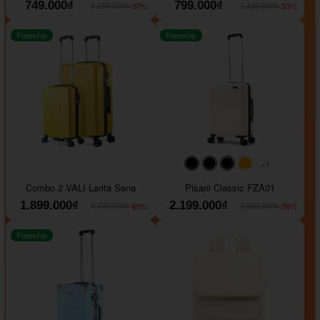
749.000₫
799.000₫
-37%
-33%
1.189.000₫
1.199.000₫
Freeship
Freeship
+1
#000000
#000000
#000000
#ffa500
Combo 2 VALI Larita Sena
Pisani Classic FZA01
1.899.000₫
2.199.000₫
-60%
-26%
4.700.000₫
2.990.000₫
Freeship