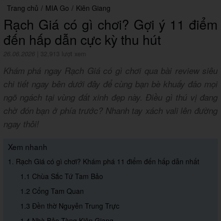
Trang chủ
/
MIA Go
/
Kiên Giang
Rạch Giá có gì chơi? Gợi ý 11 điểm
đến hấp dẫn cực kỳ thu hút
26.06.2026
|
32,913 lượt xem
Khám phá ngay Rạch Giá có gì chơi qua bài review siêu
chi tiết ngay bên dưới đây để cùng bạn bè khuấy đảo mọi
ngõ ngách tại vùng đất xinh đẹp này. Điều gì thú vị đang
chờ đón bạn ở phía trước? Nhanh tay xách vali lên đường
ngay thôi!
Xem nhanh
1. Rạch Giá có gì chơi? Khám phá 11 điểm đến hấp dẫn nhất
1.1 Chùa Sắc Tứ Tam Bảo
1.2 Cổng Tam Quan
1.3 Đền thờ Nguyễn Trung Trực
1.4 Nhà Bảo Tàng Kiên Giang