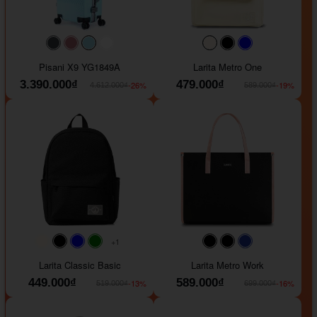
#40454a
#b76e79
#9ad8e7
#ffffff
#faf0e6
#000000
#0000FF
Pisani X9 YG1849A
Larita Metro One
3.390.000₫
479.000₫
-26%
-19%
4.612.000₫
589.000₫
+1
#faf0e6
#000000
#0000FF
#008000
#000000
#000000
#1e35a5
Larita Classic Basic
Larita Metro Work
449.000₫
589.000₫
-13%
-16%
519.000₫
699.000₫