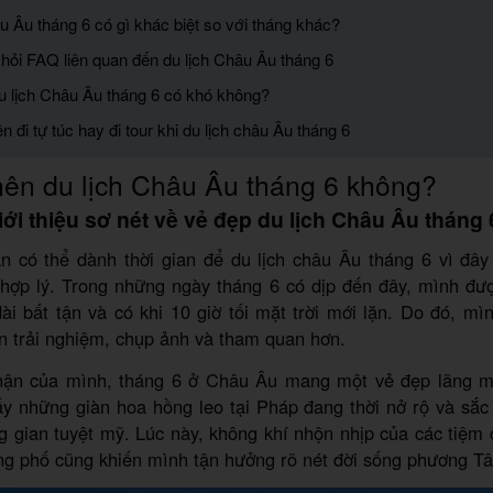
âu Âu tháng 6 có gì khác biệt so với tháng khác?
 hỏi FAQ liên quan đến du lịch Châu Âu tháng 6
du lịch Châu Âu tháng 6 có khó không?
n đi tự túc hay đi tour khi du lịch châu Âu tháng 6
ên du lịch Châu Âu tháng 6 không?
iới thiệu sơ nét về vẻ đẹp du lịch Châu Âu tháng 
n có thể dành thời gian để du lịch châu Âu tháng 6 vì đây 
 hợp lý. Trong những ngày tháng 6 có dịp đến đây, mình đượ
i bất tận và có khi 10 giờ tối mặt trời mới lặn. Do đó, m
an trải nghiệm, chụp ảnh và tham quan hơn.
ận của mình, tháng 6 ở Châu Âu mang một vẻ đẹp lãng mạ
ấy những giàn hoa hồng leo tại Pháp đang thời nở rộ và sắc
g gian tuyệt mỹ. Lúc này, không khí nhộn nhịp của các tiệm 
g phố cũng khiến mình tận hưởng rõ nét đời sống phương T