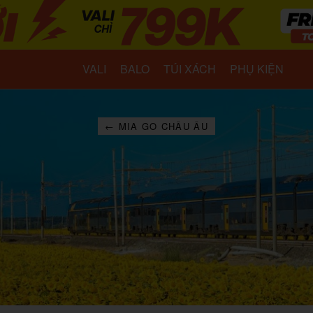
VALI
BALO
TÚI XÁCH
PHỤ KIỆN
← MIA GO CHÂU ÂU