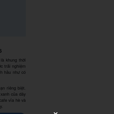
6
là khung thời
c trải nghiệm
ình hầu như có
n riêng biệt.
 xanh của dãy
cafe vỉa hè và
ây.