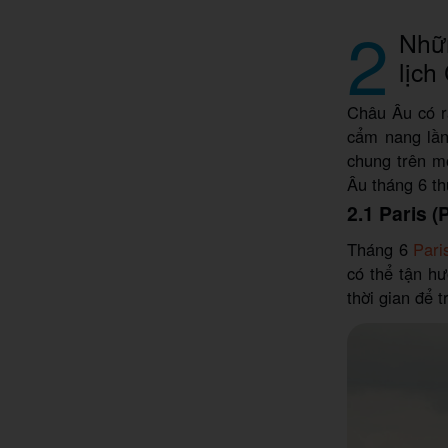
2
Nhữn
lịch
Châu Âu có rấ
cẩm nang lần
chung trên mộ
Âu tháng 6 th
2.1 Paris (
Tháng 6
Pari
có thể tận hư
thời gian để 