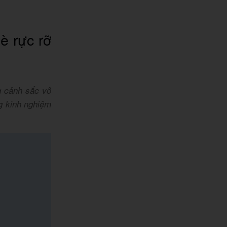
è rực rỡ
g cảnh sắc vô
g kinh nghiệm