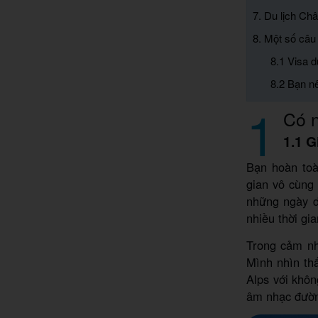
7. Du lịch Ch
8. Một số câu
8.1 Visa 
8.2 Bạn nê
1
Có n
1.1 G
Bạn hoàn toà
gian vô cùng
những ngày dà
nhiều thời gi
Trong cảm nh
Mình nhìn th
Alps với khôn
âm nhạc đườn