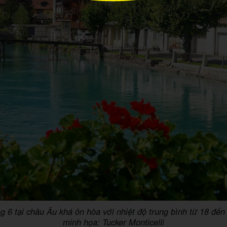
ng 6 tại châu Âu khá ôn hòa với nhiệt độ trung bình từ 18 đế
minh họa: Tucker Monticelli