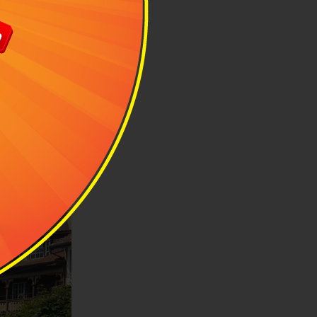
à khung thời
n 26 độ C. Đối
lịch bởi không
àng dịu và hầu