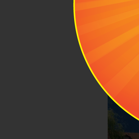
Bạn hoàn to
1.2 Thời t
Thời tiết thá
với các tín đ
gian mát mẻ. 
như ít mưa h