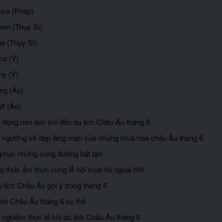
nce (Pháp)
aken (Thụy Sĩ)
ne (Thụy Sĩ)
ce (Ý)
ny (Ý)
urg (Áo)
tt (Áo)
t động nên làm khi đến du lịch Châu Âu tháng 6
 ngưỡng vẻ đẹp lãng mạn của những mùa hoa châu Âu tháng 6
 phục những cung đường bất tận
g thức ẩm thực cùng lễ hội mùa hè ngoài trời
du lịch Châu Âu gợi ý trong tháng 6
lịch Châu Âu tháng 6 cụ thể
h nghiệm thực tế khi du lịch Châu Âu tháng 6