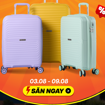
àn có thể dành thời gian để du lịch châu Âu tháng 6 vì đây l
gian vô cùng hợp lý. Ảnh minh họa: Anthony DELANOIX
iết Châu Âu tháng 6 như thế nào?
ng 6 tại châu Âu khá ôn hòa với nhiệt độ trung bình từ 18 đế
ồ du lịch châu Âu tháng 6, đây sẽ là thời điểm lý tưởng cho du 
Ngoài ra, bạn cũng có thể cảm nhận bầu trời trong, nắng v
ơn thường ngày.