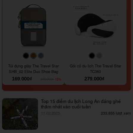
#000000
#964B00
#647290
#000000
#a9a9a9
Túi đựng giày The Travel Star
Gối cổ du lịch The Travel Star
SHB_02 Elite Duo Shoe Bag
TC360
169.000₫
279.000₫
-15%
199.000₫
Top 15 điểm du lịch Long An đáng ghé
thăm nhất vào cuối tuần
11.02.2025
233,855 lượt xem