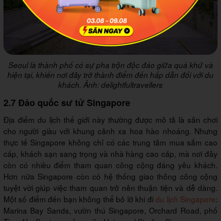
Seoul là thành phố có sự pha trộn độc đáo giữa quá khứ và
hiện tại, khiến nơi đây trở thành điểm đến hấp dẫn đối với du
khách. Ảnh: delightfultravellers
2.7 Đảo quốc sư tử Singapore
Địa điểm du lịch thế giới này thường được mô tả là sân chơi
cho người giàu với khung cảnh xa hoa hào nhoáng. Nhưng
thực tế Singapore không chỉ có các trung tâm mua sắm cao
cấp, khách sạn sang trọng và nhà hàng cao cấp, mà nơi đây
còn có nhiều điểm tham quan công cộng đáng yêu khách.
Hơn nữa Singapore còn có hệ thống giao thông công cộng
tuyệt vời giúp việc tham quan trở nên thuận tiện và dễ dàng.
Một số điểm đến bạn không thể bỏ lỡ khi đi
du lịch Singapore
:
Marina Bay Sands, vườn thú Singapore, Orchard Road, phố