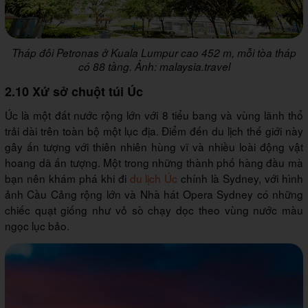
Tháp đôi Petronas ở Kuala Lumpur cao 452 m, mỗi tòa tháp
có 88 tầng. Ảnh: malaysia.travel
2.10 Xứ sở chuột túi Úc
Úc là một đất nước rộng lớn với 8 tiểu bang và vùng lãnh thổ
trải dài trên toàn bộ một lục địa. Điểm đến du lịch thế giới này
gây ấn tượng với thiên nhiên hùng vĩ và nhiều loài động vật
hoang dã ấn tượng. Một trong những thành phố hàng đầu mà
bạn nên khám phá khi đi
du lịch Úc
chính là Sydney, với hình
ảnh Cầu Cảng rộng lớn và Nhà hát Opera Sydney có những
chiếc quạt giống như vỏ sò chạy dọc theo vùng nước màu
ngọc lục bảo.