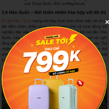
của Trung Quốc. Ảnh: onthegotours
2.6 Hàn Quốc – Nơi thiên nhiên hòa hợp với đô thị
Du lịch Hàn Quốc
mang nét đẹp hoàn toàn khác biệt với vô số
địa điểm thiên nhiên chưa được khám phá và hoạt động trải
nghiệm đặc sắc ở đô thị. Một sự thật thú vị là khi nói đến Hàn
Quốc, hầu hết mọi người chỉ biết đến thủ đô Seoul và nghĩ
rằng đây là nơi duy nhất đáng ghé thăm ở đất nước này. Tuy
nhiên thực tế không phải vậy, ở đây chúng ta còn có thể
chiêm ngưỡng đảo Jeju xinh đẹp, thăm Busan, ngắm núi mặt
trời mọc Seongsan, leo núi ở công viên quốc gia Seoraksan...