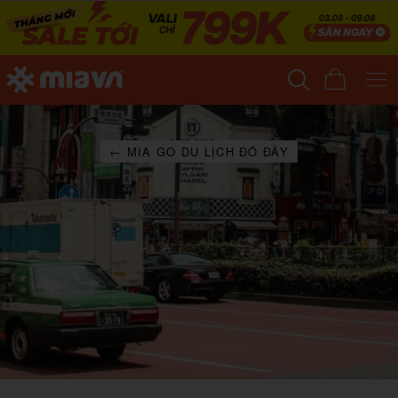
← MIA GO DU LỊCH ĐÓ ĐÂY