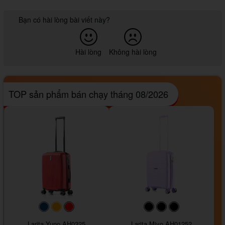
Bạn có hài lòng bài viết này?
Hài lòng
Không hài lòng
TOP sản phẩm bán chạy tháng 08/2026
#093f69
#ffa500
#FF0000
#000000
#000000
#000000
Larita Yuno AH0325
Larita Miyo AH01252