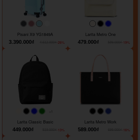
#40454a
#b76e79
#9ad8e7
#ffffff
#faf0e6
#000000
#0000FF
Pisani X9 YG1849A
Larita Metro One
3.390.000₫
479.000₫
-26%
-19%
4.612.000₫
589.000₫
+1
#faf0e6
#000000
#0000FF
#008000
#000000
#000000
#1e35a5
Larita Classic Basic
Larita Metro Work
449.000₫
589.000₫
-13%
-16%
519.000₫
699.000₫