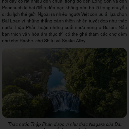
nơi đây có rất nhiều đền chùa, trong đó đền Long Sơn và đền
Paochueh là hai điểm đến bạn không nên bỏ lỡ trong chuyến
đi du lịch thế giới. Ngoài ra nhiều người Việt còn ưu ái lựa chọn
Đài Loan vì những thắng cảnh thiên nhiên tuyệt đẹp như thác
nước Thập Phần hoặc những suối nước nóng ở Beitun. Nếu
bạn thích văn hóa ẩm thực thì có thể ghé thăm các chợ đêm
như chợ Raohe, chợ Shilin và Snake Alley.
Thác nước Thập Phần được ví như thác Niagara của Đài