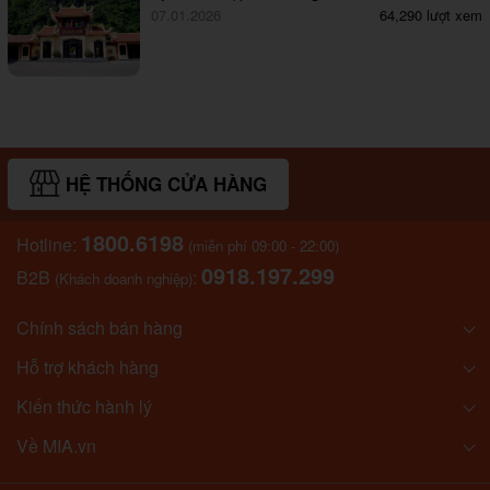
07.01.2026
64,290 lượt xem
HỆ THỐNG CỬA HÀNG
1800.6198
Hotline:
(miễn phí 09:00 - 22:00)
0918.197.299
B2B
:
(Khách doanh nghiệp)
Chính sách bán hàng
Hỗ trợ khách hàng
Kiến thức hành lý
Về MIA.vn