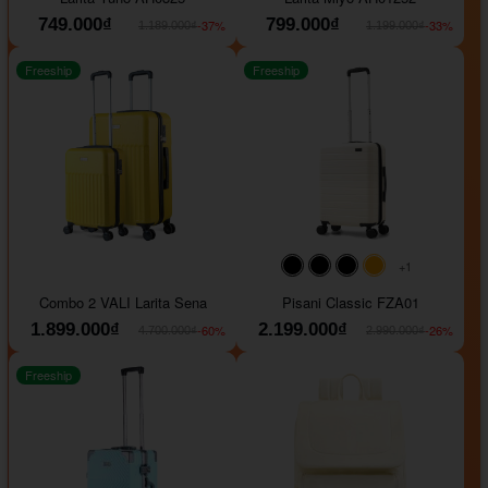
749.000₫
799.000₫
-37%
-33%
1.189.000₫
1.199.000₫
Freeship
Freeship
+1
#000000
#000000
#000000
#ffa500
Combo 2 VALI Larita Sena
Pisani Classic FZA01
1.899.000₫
2.199.000₫
-60%
-26%
4.700.000₫
2.990.000₫
Freeship