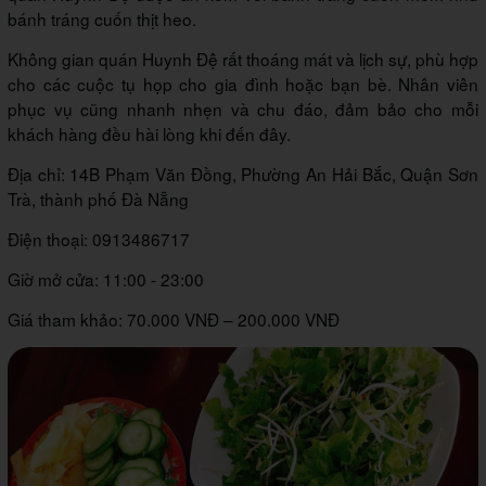
bánh tráng cuốn thịt heo.
Không gian quán Huynh Đệ rất thoáng mát và lịch sự, phù hợp
cho các cuộc tụ họp cho gia đình hoặc bạn bè. Nhân viên
phục vụ cũng nhanh nhẹn và chu đáo, đảm bảo cho mỗi
khách hàng đều hài lòng khi đến đây.
Địa chỉ: 14B Phạm Văn Đồng, Phường An Hải Bắc, Quận Sơn
Trà, thành phố Đà Nẵng
Điện thoại: 0913486717
Giờ mở cửa: 11:00 - 23:00
Giá tham khảo: 70.000 VNĐ – 200.000 VNĐ