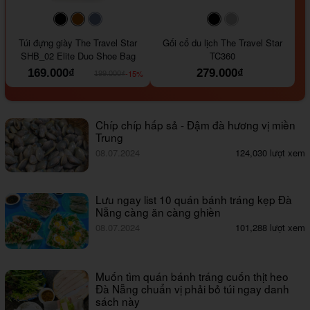
#000000
#964B00
#647290
#000000
#a9a9a9
Túi đựng giày The Travel Star
Gối cổ du lịch The Travel Star
SHB_02 Elite Duo Shoe Bag
TC360
169.000₫
279.000₫
-15%
199.000₫
Chíp chíp hấp sả - Đậm đà hương vị miền
Trung
08.07.2024
124,030 lượt xem
Lưu ngay list 10 quán bánh tráng kẹp Đà
Nẵng càng ăn càng ghiền
08.07.2024
101,288 lượt xem
Muốn tìm quán bánh tráng cuốn thịt heo
Đà Nẵng chuẩn vị phải bỏ túi ngay danh
sách này