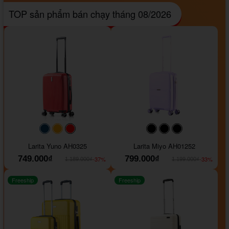
TOP sản phẩm bán chạy tháng 08/2026
#093f69
#ffa500
#FF0000
#000000
#000000
#000000
Larita Yuno AH0325
Larita Miyo AH01252
749.000₫
799.000₫
-37%
-33%
1.189.000₫
1.199.000₫
Freeship
Freeship