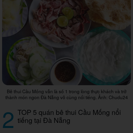
Bê thui Cầu Mống vẫn là số 1 trong lòng thực khách và trở
thành món ngon Đà Nẵng vô cùng nổi tiếng. Ảnh: Chudu24
2
TOP 5 quán bê thui Cầu Mống nổi
tiếng tại Đà Nẵng