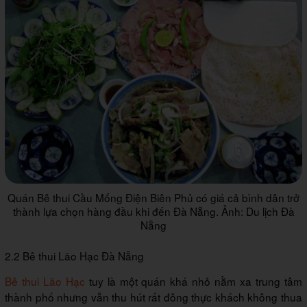
Quán Bê thui Cầu Mống Điện Biên Phủ có giá cả bình dân trở
thành lựa chọn hàng đầu khi đến Đà Nẵng. Ảnh: Du lịch Đà
Nẵng
2.2 Bê thui Lão Hạc Đà Nẵng
Bê thui Lão Hạc
tuy là một quán khá nhỏ nằm xa trung tâm
thành phố nhưng vẫn thu hút rất đông thực khách không thua