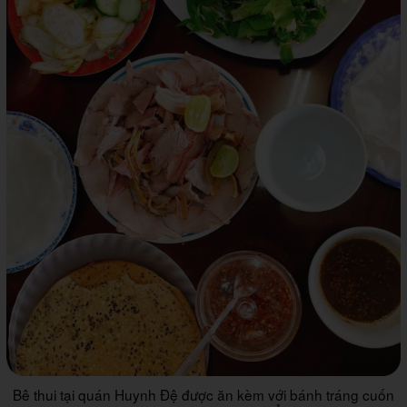
Bê thui tại quán Huynh Đệ được ăn kèm với bánh tráng cuốn