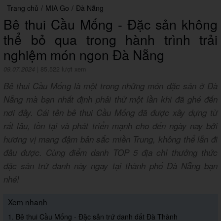
Trang chủ
/
MIA Go
/
Đà Nẵng
Bê thui Cầu Mống - Đặc sản không
thể bỏ qua trong hành trình trải
nghiệm món ngon Đà Nẵng
09.07.2024
|
85,522 lượt xem
Bê thui Cầu Mống là một trong những món đặc sản ở Đà
Nẵng mà bạn nhất định phải thử một lần khi đã ghé đến
nơi đây. Cái tên bê thui Cầu Mống đã được xây dựng từ
rất lâu, tồn tại và phát triển mạnh cho đến ngày nay bởi
hương vị mang đậm bản sắc miền Trung, không thể lẫn đi
đâu được. Cùng điểm danh TOP 5 địa chỉ thưởng thức
đặc sản trứ danh này ngay tại thành phố Đà Nẵng bạn
nhé!
Xem nhanh
1. Bê thui Cầu Mống - Đặc sản trứ danh đất Đà Thành