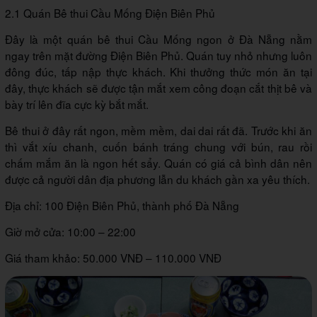
2.1 Quán Bê thui Cầu Mống Điện Biên Phủ
Đây là một quán bê thui Cầu Mống ngon ở Đà Nẵng nằm
ngay trên mặt đường Điện Biên Phủ. Quán tuy nhỏ nhưng luôn
đông đúc, tấp nập thực khách. Khi thưởng thức món ăn tại
đây, thực khách sẽ được tận mắt xem công đoạn cắt thịt bê và
bày trí lên đĩa cực kỳ bắt mắt.
Bê thui ở đây rất ngon, mềm mềm, dai dai rất đã. Trước khi ăn
thì vắt xíu chanh, cuốn bánh tráng chung với bún, rau rồi
chấm mắm ăn là ngon hết sẩy. Quán có giá cả bình dân nên
được cả người dân địa phương lẫn du khách gần xa yêu thích.
Địa chỉ: 100 Điện Biên Phủ, thành phố Đà Nẵng
Giờ mở cửa: 10:00 – 22:00
Giá tham khảo: 50.000 VNĐ – 110.000 VNĐ