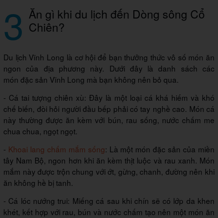
3
Ăn gì khi du lịch đến Dòng sông Cổ
Chiên?
Du lịch Vĩnh Long là cơ hội để bạn thưởng thức vô số món ăn
ngon của địa phương này. Dưới đây là danh sách các
món đặc sản Vĩnh Long mà bạn không nên bỏ qua.
- Cá tai tượng chiên xù: Đây là một loại cá khá hiếm và khó
chế biến, đòi hỏi người đầu bếp phải có tay nghề cao. Món cá
này thường được ăn kèm với bún, rau sống, nước chấm me
chua chua, ngọt ngọt.
-
Khoai lang chấm mắm sống
: Là một món đặc sản của miền
tây Nam Bộ, ngon hơn khi ăn kèm thịt luộc và rau xanh. Món
mắm này được trộn chung với ớt, gừng, chanh, đường nên khi
ăn không hề bị tanh.
- Cá lóc nướng trui: Miếng cá sau khi chín sẽ có lớp da khen
khét, kết hợp với rau, bún và nước chấm tạo nên một món ăn