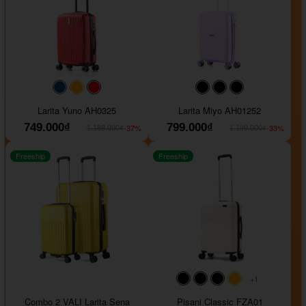
#093f69
#ffa500
#FF0000
#000000
#000000
#000000
Larita Yuno AH0325
Larita Miyo AH01252
749.000₫
799.000₫
-37%
-33%
1.189.000₫
1.199.000₫
Freeship
Freeship
+1
#000000
#000000
#000000
#ffa500
Combo 2 VALI Larita Sena
Pisani Classic FZA01