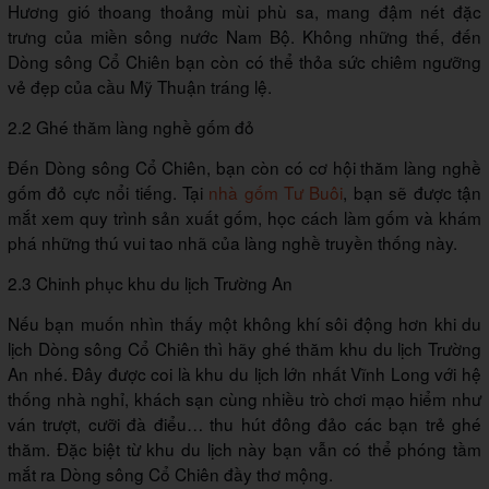
Hương gió thoang thoảng mùi phù sa, mang đậm nét đặc
trưng của miền sông nước Nam Bộ. Không những thế, đến
Dòng sông Cổ Chiên bạn còn có thể thỏa sức chiêm ngưỡng
vẻ đẹp của cầu Mỹ Thuận tráng lệ.
2.2 Ghé thăm làng nghề gốm đỏ
Đến Dòng sông Cổ Chiên, bạn còn có cơ hội thăm làng nghề
gốm đỏ cực nổi tiếng. Tại
nhà gốm Tư Buôi
, bạn sẽ được tận
mắt xem quy trình sản xuất gốm, học cách làm gốm và khám
phá những thú vui tao nhã của làng nghề truyền thống này.
2.3 Chinh phục khu du lịch Trường An
Nếu bạn muốn nhìn thấy một không khí sôi động hơn khi du
lịch Dòng sông Cổ Chiên thì hãy ghé thăm khu du lịch Trường
An nhé. Đây được coi là khu du lịch lớn nhất Vĩnh Long với hệ
thống nhà nghỉ, khách sạn cùng nhiều trò chơi mạo hiểm như
ván trượt, cưỡi đà điểu… thu hút đông đảo các bạn trẻ ghé
thăm. Đặc biệt từ khu du lịch này bạn vẫn có thể phóng tầm
mắt ra Dòng sông Cổ Chiên đầy thơ mộng.