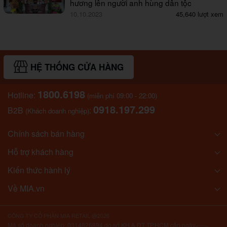
hương lên người anh hùng dân tộc
10.10.2023
45,640 lượt xem
HỆ THỐNG CỬA HÀNG
1800.6198
Hotline:
(miễn phí 09:00 - 22:00)
0918.197.299
B2B
:
(Khách doanh nghiệp)
Chính sách bán hàng
Hỗ trợ khách hàng
Kiến thức hành lý
Về MIA.vn
CÔNG TY CỔ PHẦN MIA RETAIL @2026
Mã số doanh nghiệp: 0314826894 do sở KH & ĐT TP.HCM cấp ngày