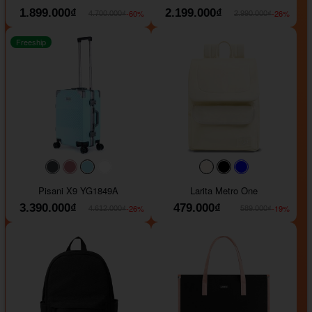
1.899.000₫
2.199.000₫
-60%
-26%
4.700.000₫
2.990.000₫
Freeship
#40454a
#b76e79
#9ad8e7
#ffffff
#faf0e6
#000000
#0000FF
Pisani X9 YG1849A
Larita Metro One
3.390.000₫
479.000₫
-26%
-19%
4.612.000₫
589.000₫