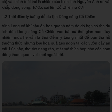
cổ) và chinh (nói trại là chiên) của binh lính Nguyễn Ánh rơi vãi
khắp dòng sông. Từ đó, cái tên Cổ Chiên ra đời.
1.2 Thời điểm lý tưởng để du lịch Dòng sông Cổ Chiên
Vĩnh Long có khí hậu ôn hòa quanh năm do đó bạn có thể du
lịch đến Dòng sông Cổ Chiên vào bất cứ thời gian nào. Tuy
nhiên, mùa hè vẫn là thời điểm lý tưởng nhất để bạn tha hồ
thưởng thức những loại hoa quả tươi ngon tại các vườn cây ăn
trái. Lúc này, thời tiết nắng ráo, mát mẻ thích hợp cho các hoạt
động tham quan, vui chơi ngoài trời.