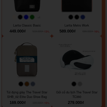
+1
#faf0e6
#000000
#0000FF
#008000
#000000
#000000
#1e35a5
Larita Classic Basic
Larita Metro Work
449.000₫
589.000₫
-13%
-16%
519.000₫
699.000₫
#000000
#964B00
#647290
#000000
#a9a9a9
Túi đựng giày The Travel Star
Gối cổ du lịch The Travel Star
SHB_02 Elite Duo Shoe Bag
TC360
169.000₫
279.000₫
-15%
199.000₫