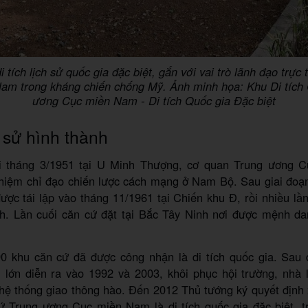
i tích lịch sử quốc gia đặc biệt, gắn với vai trò lãnh đạo trực 
m trong kháng chiến chống Mỹ. Ảnh minh họa: Khu Di tích
ương Cục miền Nam - Di tích Quốc gia Đặc biệt
 sử hình thành
i tháng 3/1951 tại U Minh Thượng, cơ quan Trung ương 
iệm chỉ đạo chiến lược cách mạng ở Nam Bộ. Sau giai đoạn
ược tái lập vào tháng 11/1961 tại Chiến khu Đ, rồi nhiều lầ
ích. Lần cuối căn cứ đặt tại Bắc Tây Ninh nơi được mệnh da
 khu căn cứ đã được công nhận là di tích quốc gia. Sau đ
u lớn diễn ra vào 1992 và 2003, khôi phục hội trường, nhà 
ệ thống giao thông hào. Đến 2012 Thủ tướng ký quyết định
cứ Trung ương Cục miền Nam là di tích quốc gia đặc biệt, t