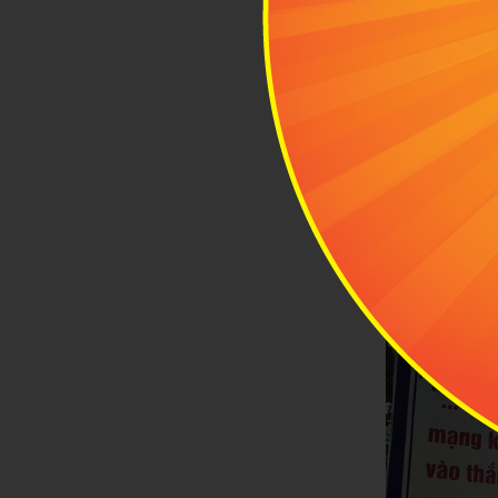
Ngoài tên ch
Chàng Riệc t
lâu năm, hay 