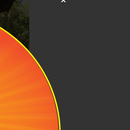
rung ương Cục
 Trung ương
ính trị và yêu
 Cục miền Nam
 tái thành lập
 kháng chiến”