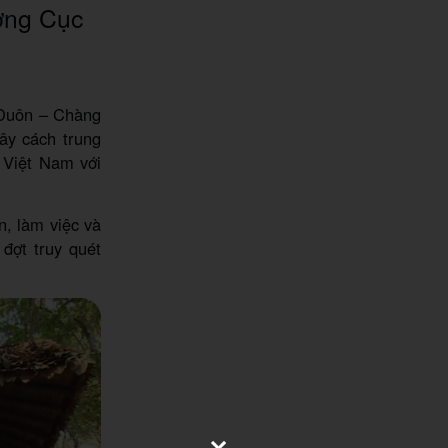
ương Cục
 Đuôn – Chàng
ây cách trung
 Việt Nam với
n, làm việc và
đợt truy quét