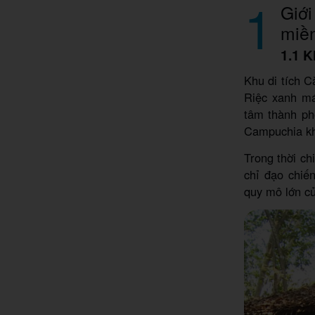
1
Giới
miề
1.1 K
Khu di tích 
Riệc xanh má
tâm thành ph
Campuchia k
Trong thời ch
chỉ đạo chiế
quy mô lớn củ