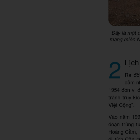
Đây là một d
mạng miền Na
2
Lịch
Ra đờ
đảm nh
1954 đơn vị đ
tránh truy k
Việt Cộng”.
Vào năm 1990
đoạn trùng t
Hoàng Cầm, h
di tích Căn 