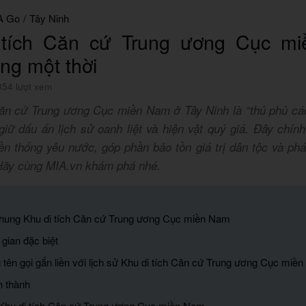
A Go
/
Tây Ninh
 tích Căn cứ Trung ương Cục m
ng một thời
354 lượt xem
Căn cứ Trung ương Cục miền Nam ở Tây Ninh là “thủ phủ c
 giữ dấu ấn lịch sử oanh liệt và hiện vật quý giá. Đây chính
ền thống yêu nước, góp phần bảo tồn giá trị dân tộc và phát
Hãy cùng MIA.vn khám phá nhé.
 chung Khu di tích Căn cứ Trung ương Cục miền Nam
gian đặc biệt
 tên gọi gắn liền với lịch sử Khu di tích Căn cứ Trung ương Cục miề
h thành
a Khu di tích Căn cứ Trung ương Cục miền Nam