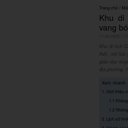
Trang chủ
/
MI
Khu di
vang bó
11.08.2025
|
7,
Khu di tích 
thời, nơi lưu
giáo dục truy
địa phương. 
Xem nhanh
1. Giới thiệu
1.1 Không 
1.2 Những
2. Lịch sử hìn
3. Vai trò củ