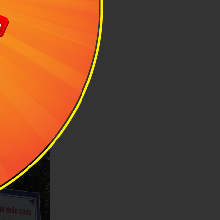
h “R”, Căn cứ
từng lãnh đạo