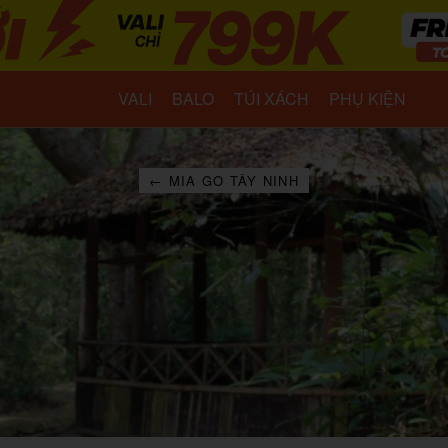
VALI
BALO
TÚI XÁCH
PHỤ KIỆN
← MIA GO TÂY NINH