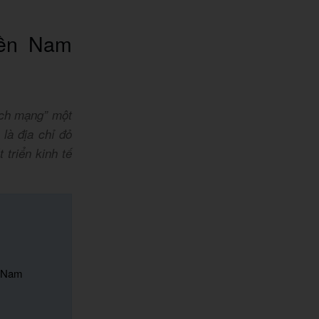
iền Nam
ách mạng” một
 là địa chỉ đỏ
 triển kinh tế
n Nam