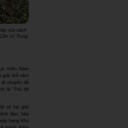
tiếp của cách
 Căn cứ Trung
Cục miền Nam
 giải thể năm
n di chuyển để
nh là “Thủ đô
ó có hai giai
lãnh đạo, bếp
 xếp hạng Khu
rở thành điểm