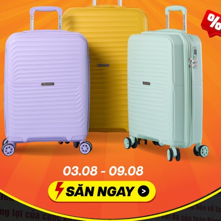
ính thức, người dân và cán bộ còn gọi nơi đây bằng mật dan
heo tên khu rừng, Căn cứ Phạm Hùng để ghi nhớ vị Bí thư 
Căn cứ địa Bắc Tây Ninh theo vị trí địa lý.