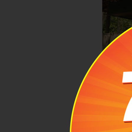
Khu vực làm 
1.2 Những 
Cục miền 
Qua từng giai
cầu chiến lư
(1951). Đến n
Trung ương C
của miền Na