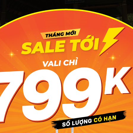
việc của đồng chí Nguyễn Văn Linh tại Khu di tích Căn cứ T
miền Nam. Ảnh minh họa: Sài Gòn Ăn Chơi 24h
tên gọi gắn liền với lịch sử Khu di tích Căn cứ
Nam
 đoạn căn cứ có nhiều tên khác nhau, phản ánh tình hình ch
ợc. Ban đầu là Xứ ủy Nam Bộ (1946), sau thành Trung ương
ăm 1954, tổ chức này giải thể để tái lập Xứ ủy Nam Bộ, rồi
ục miền Nam năm 1961. Một thời kỳ được xem là “Thủ đô
m.