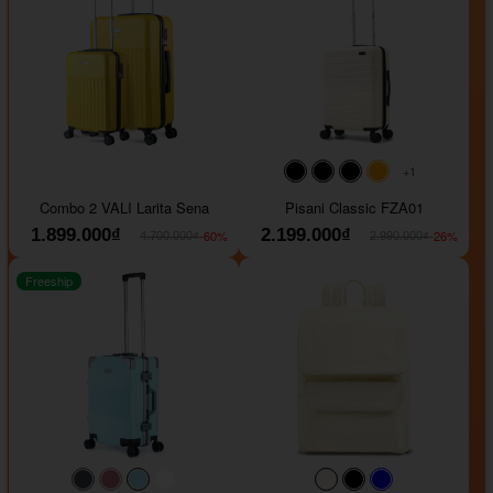
+1
#000000
#000000
#000000
#ffa500
Combo 2 VALI Larita Sena
Pisani Classic FZA01
1.899.000₫
2.199.000₫
-60%
-26%
4.700.000₫
2.990.000₫
Freeship