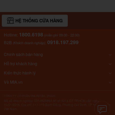
HỆ THỐNG CỬA HÀNG
1800.6198
Hotline:
(miễn phí 09:00 - 22:00)
0918.197.299
B2B
:
(Khách doanh nghiệp)
Chính sách bán hàng
Hỗ trợ khách hàng
Kiến thức hành lý
Về MIA.vn
CÔNG TY CỔ PHẦN MIA RETAIL @2026
Mã số doanh nghiệp: 0314826894 do sở KH & ĐT TP.HCM cấp ngày
10/01/2018. Địa chỉ: 117-119 Bạch Đằng, Phường Gia Định, TP. Hồ Chí Minh,
Việt Nam.