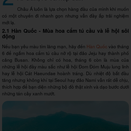
Châu Á luôn là lựa chọn hàng đầu của mình khi muốn
có một chuyến đi nhanh gọn nhưng vẫn đầy ắp trải nghiệm
mới lạ.
2.1 Hàn Quốc - Mùa hoa cẩm tú cầu và lễ hội sôi
động
Nếu bạn yêu màu tím lãng mạn, hãy đến
Hàn Quốc
vào tháng
6 để ngắm hoa cẩm tú cầu nở rộ tại đảo Jeju hay thành phố
cảng Busan. Không chỉ có hoa, tháng 6 còn là mùa của
những lễ hội đầy màu sắc như lễ hội Đom Đóm Muju lung linh
hay lễ hội Cát Haeundae hoành tráng. Dù nhiệt độ bắt đầu
tăng nhưng không khí tại Seoul hay đảo Nami vẫn rất dễ chịu,
thích hợp để bạn diện những bộ đồ thật xinh và dạo bước dưới
những tán cây xanh mướt.