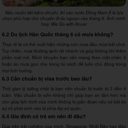
Nếu muốn tiết kiệm chi phí, thì các nước Đông Nam Á là lựa
chọn phù hợp cho chuyến đi du ngoạn vào tháng 6. Ảnh minh
hoạ: We Go with Anuar
6.2 Du lịch Hàn Quốc tháng 6 có mưa không?
Thực tế là có thể xuất hiện những cơn mưa đầu mùa bất chợt.
Tuy nhiên, mưa thường tạnh rất nhanh và giúp không khí thêm
phần mát mẻ. Mình khuyên bạn nên mang theo một chiếc ô
hoặc áo mưa gọn nhẹ trong túi xách để luôn chủ động trong
mọi tình huống.
6.3 Cần chuẩn bị visa trước bao lâu?
Thời gian lý tưởng nhất là bạn nên chuẩn bị trước từ 3 đến 4
tuần. Việc chuẩn bị sớm không chỉ giúp bạn an tâm hơn mà
còn giúp lịch trình của mình không bị gián đoạn nếu có bất kỳ
sự cố phát sinh nào từ phía đại sứ quán.
6.4 Gia đình có trẻ em nên đi đâu?
Dựa trên trải nghiệm của mình, Singapore, Nhật Bản hay đảo