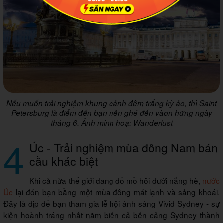
Nếu muốn trải nghiệm khung cảnh đêm trắng kỳ ảo, thì Saint
Petersburg là điểm đến bạn nên ghé đến vàon hững ngày
tháng 6. Ảnh minh hoạ: Wanderlust
4
Úc - Trải nghiệm mùa đông Nam bán
cầu khác biệt
Khi cả nửa thế giới đang đổ mồ hôi dưới nắng hè,
nước
Úc
lại đón bạn bằng một mùa đông mát lạnh và sảng khoái.
Đây là dịp để bạn tham gia lễ hội ánh sáng Vivid Sydney - sự
kiện hoành tráng nhất năm biến cả bến cảng Sydney thành