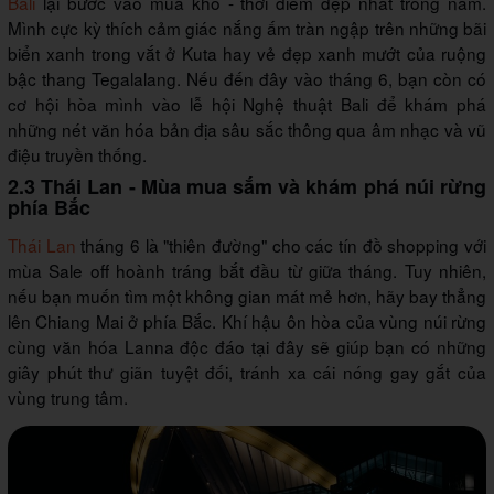
Bali
lại bước vào mùa khô - thời điểm đẹp nhất trong năm.
Mình cực kỳ thích cảm giác nắng ấm tràn ngập trên những bãi
biển xanh trong vắt ở Kuta hay vẻ đẹp xanh mướt của ruộng
bậc thang Tegalalang. Nếu đến đây vào tháng 6, bạn còn có
cơ hội hòa mình vào lễ hội Nghệ thuật Bali để khám phá
những nét văn hóa bản địa sâu sắc thông qua âm nhạc và vũ
điệu truyền thống.
2.3 Thái Lan - Mùa mua sắm và khám phá núi rừng
phía Bắc
Thái Lan
tháng 6 là "thiên đường" cho các tín đồ shopping với
mùa Sale off hoành tráng bắt đầu từ giữa tháng. Tuy nhiên,
nếu bạn muốn tìm một không gian mát mẻ hơn, hãy bay thẳng
lên Chiang Mai ở phía Bắc. Khí hậu ôn hòa của vùng núi rừng
cùng văn hóa Lanna độc đáo tại đây sẽ giúp bạn có những
giây phút thư giãn tuyệt đối, tránh xa cái nóng gay gắt của
vùng trung tâm.