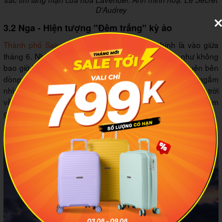
D'Audrey
3.2 Nga - Hiện tượng "Đêm trắng" kỳ ảo
Thành phố Saint Petersburg
lộng lẫy nhất chính là vào giữa
tháng 6. Nhờ hiện tượng "Đêm trắng", mặt trời gần như không
bao giờ lặn, tạo nên một khung cảnh huyền ảo khó quên bên
dòng sông Neva. Mình đã từng đứng lặng người khi ngắm
nhìn những cây cầu mở ra giữa đêm khuya trong khi bầu trời
vẫn mang sắc xanh lam kỳ diệu. Tin mình đi, đây là một cảm
giác rất khó để diễn tả thành lời.