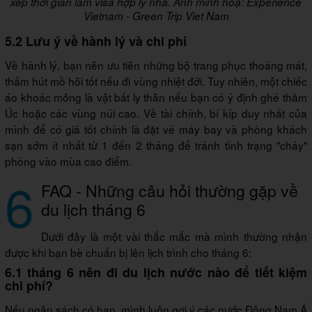
xếp thời gian làm visa hợp lý nha. Ảnh minh hoạ: Experience
Vietnam - Green Trip Viet Nam
5.2 Lưu ý về hành lý và chi phí
Về hành lý, bạn nên ưu tiên những bộ trang phục thoáng mát,
thấm hút mồ hôi tốt nếu đi vùng nhiệt đới. Tuy nhiên, một chiếc
áo khoác mỏng là vật bất ly thân nếu bạn có ý định ghé thăm
Úc hoặc các vùng núi cao. Về tài chính, bí kíp duy nhất của
mình để có giá tốt chính là đặt vé máy bay và phòng khách
sạn sớm ít nhất từ 1 đến 2 tháng để tránh tình trạng "cháy"
phòng vào mùa cao điểm.
6
FAQ - Những câu hỏi thường gặp về
du lịch tháng 6
Dưới đây là một vài thắc mắc mà mình thường nhận
được khi bạn bè chuẩn bị lên lịch trình cho tháng 6:
6.1 tháng 6 nên đi du lịch nước nào để tiết kiệm
chi phí?
Nếu ngân sách có hạn, mình luôn gợi ý các nước Đông Nam Á