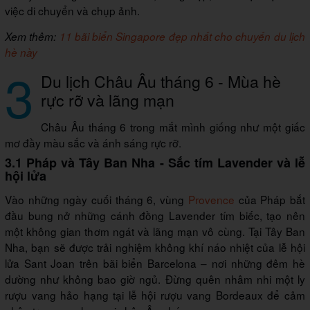
việc di chuyển và chụp ảnh.
Xem thêm:
11 bãi biển Singapore đẹp nhất cho chuyến du lịch
hè này
3
Du lịch Châu Âu tháng 6 - Mùa hè
rực rỡ và lãng mạn
Châu Âu tháng 6 trong mắt mình giống như một giấc
mơ đầy màu sắc và ánh sáng rực rỡ.
3.1 Pháp và Tây Ban Nha - Sắc tím Lavender và lễ
hội lửa
Vào những ngày cuối tháng 6, vùng
Provence
của Pháp bắt
đầu bung nở những cánh đồng Lavender tím biếc, tạo nên
một không gian thơm ngát và lãng mạn vô cùng. Tại Tây Ban
Nha, bạn sẽ được trải nghiệm không khí náo nhiệt của lễ hội
lửa Sant Joan trên bãi biển Barcelona – nơi những đêm hè
dường như không bao giờ ngủ. Đừng quên nhâm nhi một ly
rượu vang hảo hạng tại lễ hội rượu vang Bordeaux để cảm