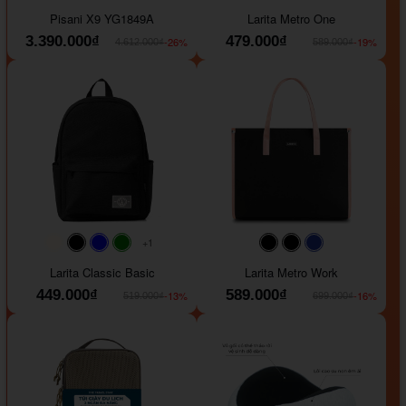
#40454a
#b76e79
#9ad8e7
#ffffff
#faf0e6
#000000
#0000FF
Pisani X9 YG1849A
Larita Metro One
3.390.000₫
479.000₫
-26%
-19%
4.612.000₫
589.000₫
+1
#faf0e6
#000000
#0000FF
#008000
#000000
#000000
#1e35a5
Larita Classic Basic
Larita Metro Work
449.000₫
589.000₫
-13%
-16%
519.000₫
699.000₫