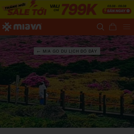
← MIA GO DU LỊCH ĐÓ ĐÂY