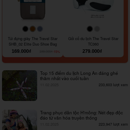
#000000
#964B00
#647290
#000000
#a9a9a9
Túi đựng giày The Travel Star
Gối cổ du lịch The Travel Star
SHB_02 Elite Duo Shoe Bag
TC360
169.000₫
279.000₫
-15%
199.000₫
Top 15 điểm du lịch Long An đáng ghé
thăm nhất vào cuối tuần
11.02.2025
233,603 lượt xem
Trang phục dân tộc H'mông: Nét đẹp độc
đáo từ văn hóa truyền thống
11.02.2025
223,947 lượt xem