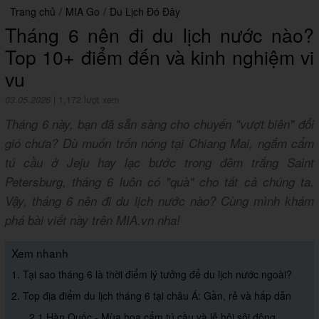
Trang chủ
/
MIA Go
/
Du Lịch Đó Đây
Tháng 6 nên đi du lịch nước nào?
Top 10+ điểm đến và kinh nghiệm vi
vu
03.05.2026
|
1,172 lượt xem
Tháng 6 này, bạn đã sẵn sàng cho chuyến "vượt biên" đổi
gió chưa? Dù muốn trốn nóng tại Chiang Mai, ngắm cẩm
tú cầu ở Jeju hay lạc bước trong đêm trắng Saint
Petersburg, tháng 6 luôn có "quà" cho tất cả chúng ta.
Vậy, tháng 6 nên đi du lịch nước nào? Cùng mình khám
phá bài viết này trên MIA.vn nha!
Xem nhanh
1. Tại sao tháng 6 là thời điểm lý tưởng để du lịch nước ngoài?
2. Top địa điểm du lịch tháng 6 tại châu Á: Gần, rẻ và hấp dẫn
2.1 Hàn Quốc - Mùa hoa cẩm tú cầu và lễ hội sôi động