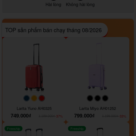
Hài lòng
Không hài lòng
TOP sản phẩm bán chạy tháng 08/2026
#093f69
#ffa500
#FF0000
#000000
#000000
#000000
Larita Yuno AH0325
Larita Miyo AH01252
749.000₫
799.000₫
-37%
-33%
1.189.000₫
1.199.000₫
Freeship
Freeship