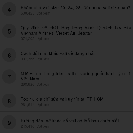
Khám phá vali size 20, 24, 28: Nên mua vali size nào?
4
500,425 lượt xem
Quy định về chất lỏng trong hành lý xách tay của
5
Vietnam Airlines, Vietjet Air, Jetstar
374,293 lượt xem
Cách đổi mật khẩu vali dễ dàng nhất
6
307,765 lượt xem
MIA.vn đạt hàng triệu traffic: vương quốc hành lý số 1
7
Việt Nam
298,926 lượt xem
Top 10 địa chỉ sửa vali uy tín tại TP HCM
8
261,814 lượt xem
Hướng dẫn mở khóa số vali có thể bạn chưa biết
9
245,490 lượt xem