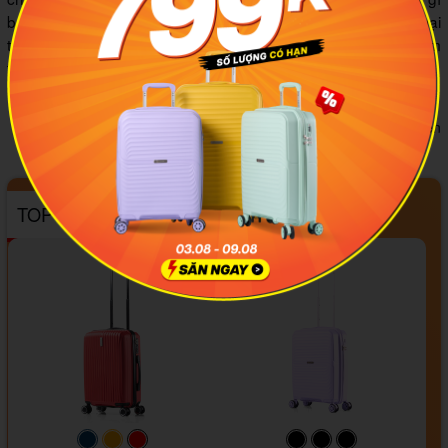
balo máy tính xách tay Mikkor The Levi Backpack 17 mang lại
thì đầy là khoản đầu tư hợp lý. Bạn có thể tham khảo thêm
thông tin sản phẩm
tại đây
.
Tác giả:
Trần Diệp Thảo Nguyên
TOP sản phẩm bán chạy tháng 08/2026