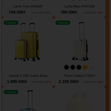
#093f69
#ffa500
#FF0000
#000000
#000000
#000000
Larita Yuno AH0325
Larita Miyo AH01252
749.000₫
799.000₫
-37%
-33%
1.189.000₫
1.199.000₫
Freeship
Freeship
+1
#000000
#000000
#000000
#ffa500
Combo 2 VALI Larita Sena
Pisani Classic FZA01
1.899.000₫
2.199.000₫
-60%
-26%
4.700.000₫
2.990.000₫
Freeship