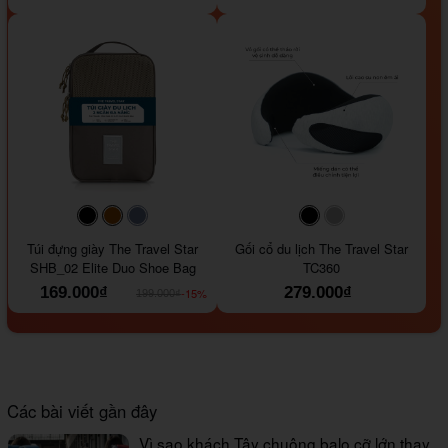
#000000
#964B00
#647290
#000000
#a9a9a9
Túi đựng giày The Travel Star
Gối cổ du lịch The Travel Star
SHB_02 Elite Duo Shoe Bag
TC360
169.000₫
279.000₫
-15%
199.000₫
Các bài viết gần đây
Vì sao khách Tây chuộng balo cỡ lớn thay