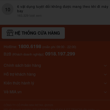
6 vật dụng tuyệt đối không được mang theo khi đi máy
10
bay
163,329 lượt xem
HỆ THỐNG CỬA HÀNG
1800.6198
Hotline:
(miễn phí 09:00 - 22:00)
0918.197.299
B2B
:
(Khách doanh nghiệp)
Chính sách bán hàng
Hỗ trợ khách hàng
Kiến thức hành lý
Về MIA.vn
CÔNG TY CỔ PHẦN MIA RETAIL @2026
Mã số doanh nghiệp: 0314826894 do sở KH & ĐT TP.HCM cấp ngày