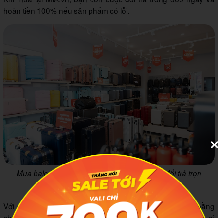
hoàn tiền 100% nếu sản phẩm có lỗi.
Mua balo Mikkor tại MIA.vn, được bảo hành đổi trả trọn
đời
Với mức giá hơn 1 triệu đồng, tuy cao hơn so với mặt bằng
chung của các dòng balo, nhưng mình thấy so với những gì