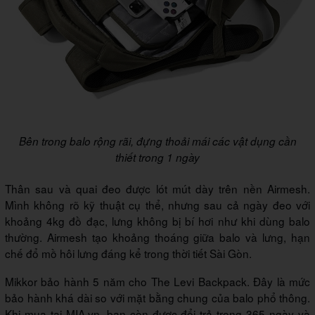
Bên trong balo rộng rãi, đựng thoải mái các vật dụng cần
thiết trong 1 ngày
Thân sau và quai đeo được lót mút dày trên nền Airmesh.
Mình không rõ kỹ thuật cụ thể, nhưng sau cả ngày đeo với
khoảng 4kg đồ đạc, lưng không bị bí hơi như khi dùng balo
thường. Airmesh tạo khoảng thoáng giữa balo và lưng, hạn
chế đổ mồ hôi lưng đáng kể trong thời tiết Sài Gòn.
Mikkor bảo hành 5 năm cho The Levi Backpack. Đây là mức
bảo hành khá dài so với mặt bằng chung của balo phổ thông.
Khi mua tại MIA.vn, bạn còn được đổi trả trong 365 ngày và