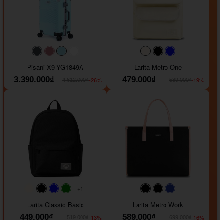
#40454a
#b76e79
#9ad8e7
#ffffff
#faf0e6
#000000
#0000FF
Pisani X9 YG1849A
Larita Metro One
3.390.000₫
479.000₫
-26%
-19%
4.612.000₫
589.000₫
+1
#faf0e6
#000000
#0000FF
#008000
#000000
#000000
#1e35a5
Larita Classic Basic
Larita Metro Work
449.000₫
589.000₫
-13%
-16%
519.000₫
699.000₫