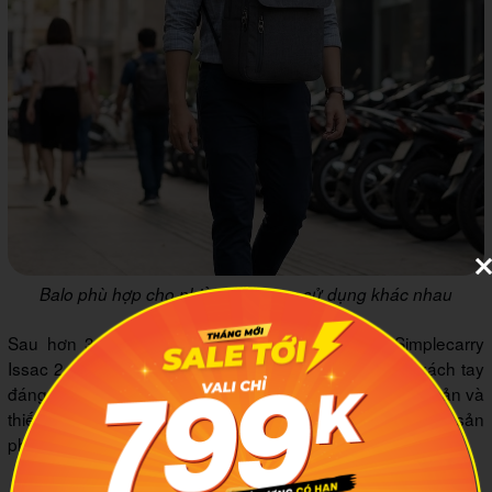
Balo phù hợp cho nhiều đối tượng sử dụng khác nhau
Sau hơn 3 tháng dùng thực tế, mình vẫn đeo Simplecarry
Issac 2 đi làm mỗi ngày. Đây là chiếc balo máy tính xách tay
đáng mua nếu bạn ưu tiên sự gọn nhẹ, chống thấm cơ bản và
thiết kế sạch sẽ. Bạn có thể tham khảo thêm thông tin sản
phẩm
tại đây
.