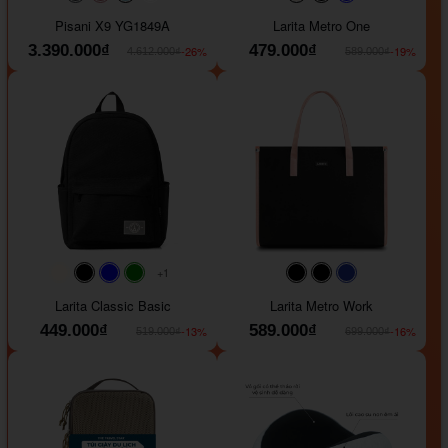
#40454a
#b76e79
#9ad8e7
#ffffff
#faf0e6
#000000
#0000FF
Pisani X9 YG1849A
Larita Metro One
3.390.000₫
479.000₫
-26%
-19%
4.612.000₫
589.000₫
+1
#faf0e6
#000000
#0000FF
#008000
#000000
#000000
#1e35a5
Larita Classic Basic
Larita Metro Work
449.000₫
589.000₫
-13%
-16%
519.000₫
699.000₫