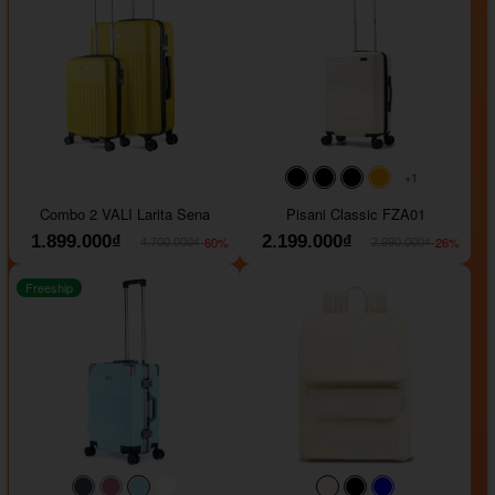
+1
#000000
#000000
#000000
#ffa500
Combo 2 VALI Larita Sena
Pisani Classic FZA01
1.899.000₫
2.199.000₫
-60%
-26%
4.700.000₫
2.990.000₫
Freeship