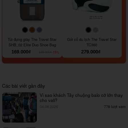
#000000
#964B00
#647290
#000000
#a9a9a9
Túi đựng giày The Travel Star
Gối cổ du lịch The Travel Star
SHB_02 Elite Duo Shoe Bag
TC360
169.000₫
279.000₫
-15%
199.000₫
Các bài viết gần đây
Vì sao khách Tây chuộng balo cỡ lớn thay
cho vali?
04.08.2026
778 lượt xem