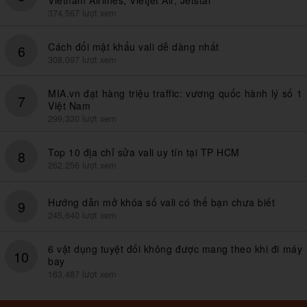
Vietnam Airlines, Vietjet Air, Jetstar
374,567 lượt xem
Cách đổi mật khẩu vali dễ dàng nhất
6
308,097 lượt xem
MIA.vn đạt hàng triệu traffic: vương quốc hành lý số 1
7
Việt Nam
299,330 lượt xem
Top 10 địa chỉ sửa vali uy tín tại TP HCM
8
262,256 lượt xem
Hướng dẫn mở khóa số vali có thể bạn chưa biết
9
245,640 lượt xem
6 vật dụng tuyệt đối không được mang theo khi đi máy
10
bay
163,487 lượt xem