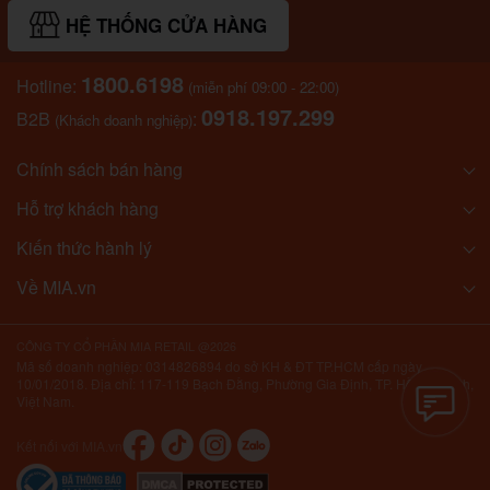
HỆ THỐNG CỬA HÀNG
1800.6198
Hotline:
(miễn phí 09:00 - 22:00)
0918.197.299
B2B
:
(Khách doanh nghiệp)
Chính sách bán hàng
Hỗ trợ khách hàng
Kiến thức hành lý
Về MIA.vn
CÔNG TY CỔ PHẦN MIA RETAIL @2026
Mã số doanh nghiệp: 0314826894 do sở KH & ĐT TP.HCM cấp ngày
10/01/2018. Địa chỉ: 117-119 Bạch Đằng, Phường Gia Định, TP. Hồ Chí Minh,
Việt Nam.
Kết nối với MIA.vn