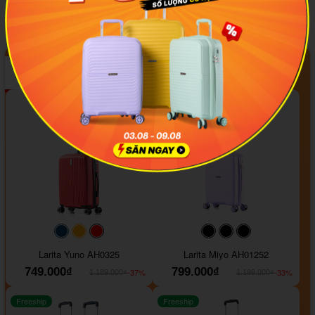
Tác giả:
Trần Diệp Thảo Nguyên
TOP sản phẩm bán chạy tháng 08/2026
#093f69
#ffa500
#FF0000
#000000
#000000
#000000
Larita Yuno AH0325
Larita Miyo AH01252
749.000₫
799.000₫
-37%
-33%
1.189.000₫
1.199.000₫
Freeship
Freeship