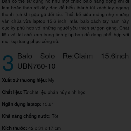
Bạn có thể sử dụng nó như một chiếc balo năng động khi đi
làm hoặc tháo rời dây đeo để biến thành túi xách tay ngang
thanh lịch khi gặp gỡ đối tác. Thiết kế siêu mỏng nhẹ nhưng
vẫn chứa vừa laptop 15.6 inch, mẫu balo xách tay nam này
cực kỳ phù hợp với những người yêu thích sự gọn gàng. Chất
liệu vải tái chế xám trung tính giúp bạn dễ dàng phối hợp với
mọi loại trang phục công sở.
3
Balo Solo Re:Claim 15.6inch
UBN760-10
Mỹ
Xuất xứ thương hiệu:
Từ chất liệu phân hủy sinh học
Chất liệu:
15.6"
Ngăn đựng laptop:
Tốt
Khả năng chống nước:
42 x 31 x 17 cm
Kích thước: