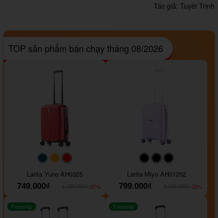
Tác giả:
Tuyết Trịnh
TOP sản phẩm bán chạy tháng 08/2026
#093f69
#ffa500
#FF0000
#000000
#000000
#000000
Larita Yuno AH0325
Larita Miyo AH01252
749.000₫
799.000₫
-37%
-33%
1.189.000₫
1.199.000₫
Freeship
Freeship