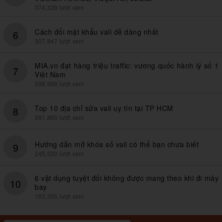
374,329 lượt xem
Cách đổi mật khẩu vali dễ dàng nhất
6
307,847 lượt xem
MIA.vn đạt hàng triệu traffic: vương quốc hành lý số 1
7
Việt Nam
298,986 lượt xem
Top 10 địa chỉ sửa vali uy tín tại TP HCM
8
261,860 lượt xem
Hướng dẫn mở khóa số vali có thể bạn chưa biết
9
245,520 lượt xem
6 vật dụng tuyệt đối không được mang theo khi đi máy
10
bay
163,355 lượt xem