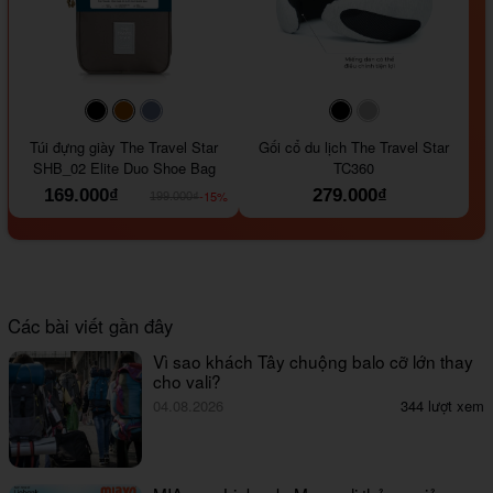
#000000
#964B00
#647290
#000000
#a9a9a9
Túi đựng giày The Travel Star
Gối cổ du lịch The Travel Star
SHB_02 Elite Duo Shoe Bag
TC360
169.000₫
279.000₫
-15%
199.000₫
Các bài viết gần đây
Vì sao khách Tây chuộng balo cỡ lớn thay
cho vali?
04.08.2026
344 lượt xem