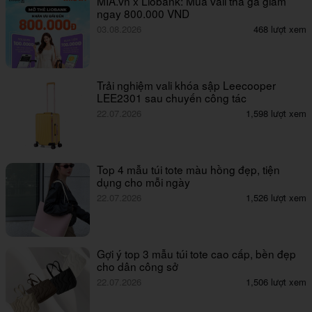
MIA.vn x Liobank: Mua vali thả ga giảm
ngay 800.000 VND
03.08.2026
468 lượt xem
Trải nghiệm vali khóa sập Leecooper
LEE2301 sau chuyến công tác
22.07.2026
1,598 lượt xem
Top 4 mẫu túi tote màu hồng đẹp, tiện
dụng cho mỗi ngày
22.07.2026
1,526 lượt xem
Gợi ý top 3 mẫu túi tote cao cấp, bền đẹp
cho dân công sở
22.07.2026
1,506 lượt xem