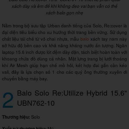
xách dày và êm để khi không đeo vai bạn vẫn có thể
xách balo gọn nhẹ
Nằm trong bộ sưu tập Urban danh tiếng của Solo, Re:cover là
đại diện tiêu biểu cho xu hướng thời trang bền vững. Sử dụng
chất liệu tái chế từ vỏ chai nhựa, mẫu
balo
xách tay nam này
sở hữu độ bền cao và khả năng kháng nước ấn tượng. Ngăn
laptop 15.6 inch được lót đệm dày dặn, tách biệt hoàn toàn với
khoang chứa đồ dùng cá nhân. Mặt lưng trang bị lưới thoáng
khí Air Mesh giúp hạn chế mồ hôi, kết hợp đai gắn cần kéo
vali, đây là lựa chọn số 1 cho các quý ông thường xuyên di
chuyển bằng máy bay.
2
Balo Solo Re:Utilize Hybrid 15.6"
UBN762-10
Solo
Thương hiệu:
Mỹ
Xuất xứ thương hiệu: