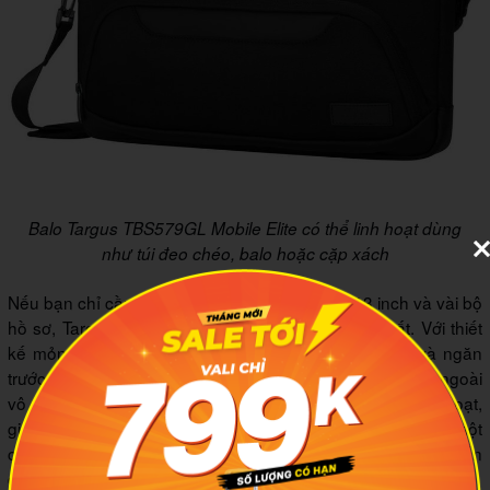
Balo Targus TBS579GL Mobile Elite có thể linh hoạt dùng
như túi đeo chéo, balo hoặc cặp xách
Nếu bạn chỉ cần mang theo một chiếc laptop 13 inch và vài bộ
hồ sơ, Targus Mobile Elite là lựa chọn tinh giản nhất. Với thiết
kế mỏng nhẹ, ngăn chính lót đệm chống trầy xước và ngăn
trước đa năng, chiếc balo xách tay nam này mang lại vẻ ngoài
vô cùng chuyên nghiệp. Dây đeo vai có thể tháo rời linh hoạt,
giúp bạn biến hóa từ túi đeo chéo sang túi xách tay ngang một
cách dễ dàng, đi kèm đai gài vali tiện dụng cho những chuyến
đi xa.