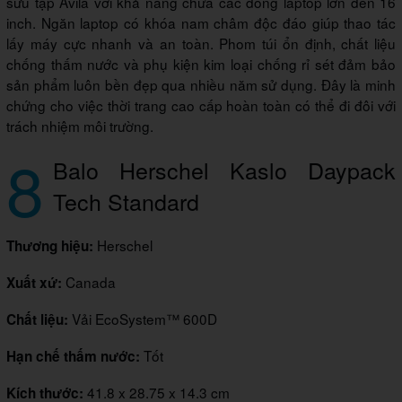
sưu tập Avila với khả năng chứa các dòng laptop lớn đến 16
inch. Ngăn laptop có khóa nam châm độc đáo giúp thao tác
lấy máy cực nhanh và an toàn. Phom túi ổn định, chất liệu
chống thấm nước và phụ kiện kim loại chống rỉ sét đảm bảo
sản phẩm luôn bền đẹp qua nhiều năm sử dụng. Đây là minh
chứng cho việc thời trang cao cấp hoàn toàn có thể đi đôi với
trách nhiệm môi trường.
8
Balo Herschel Kaslo Daypack
Tech Standard
Herschel
Thương hiệu:
Canada
Xuất xứ:
Vải EcoSystem™ 600D
Chất liệu:
Tốt
Hạn chế thấm nước:
41.8 x 28.75 x 14.3 cm
Kích thước: