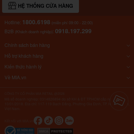
HỆ THỐNG CỬA HÀNG
1800.6198
Hotline:
(miễn phí 09:00 - 22:00)
0918.197.299
B2B
:
(Khách doanh nghiệp)
Chính sách bán hàng
Hỗ trợ khách hàng
Kiến thức hành lý
Về MIA.vn
CÔNG TY CỔ PHẦN MIA RETAIL @2026
Mã số doanh nghiệp: 0314826894 do sở KH & ĐT TP.HCM cấp ngày
10/01/2018. Địa chỉ: 117-119 Bạch Đằng, Phường Gia Định, TP. Hồ Chí Minh,
Việt Nam.
Kết nối với MIA.vn