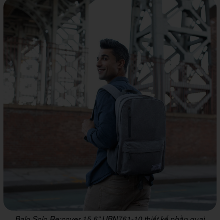
Balo Solo Re:cover 15.6" UBN761-10 thiết kế phần quai