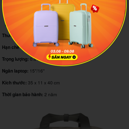
7
Balo Targus Avila 15-16" 2-in-1
TBB65102GL Convertible
Targus
Thương hiệu:
Tốt
Hạn chế thấm nước:
0.61 kg
Trọng lượng:
15''/16''
Ngăn laptop:
35 x 11 x 40 cm
Kích thước:
2 năm
Thời gian bảo hành: