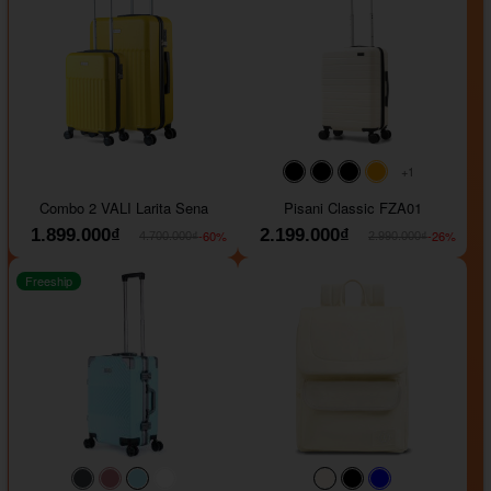
+1
#000000
#000000
#000000
#ffa500
Combo 2 VALI Larita Sena
Pisani Classic FZA01
1.899.000₫
2.199.000₫
-60%
-26%
4.700.000₫
2.990.000₫
Freeship