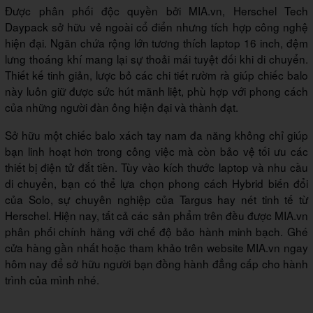
Được phân phối độc quyền bởi MIA.vn, Herschel Tech
Daypack sở hữu vẻ ngoài cổ điển nhưng tích hợp công nghệ
hiện đại. Ngăn chứa rộng lớn tương thích laptop 16 inch, đệm
lưng thoáng khí mang lại sự thoải mái tuyệt đối khi di chuyển.
Thiết kế tinh giản, lược bỏ các chi tiết rườm rà giúp chiếc balo
này luôn giữ được sức hút mãnh liệt, phù hợp với phong cách
của những người đàn ông hiện đại và thành đạt.
Sở hữu một chiếc balo xách tay nam đa năng không chỉ giúp
bạn linh hoạt hơn trong công việc mà còn bảo vệ tối ưu các
thiết bị điện tử đắt tiền. Tùy vào kích thước laptop và nhu cầu
di chuyển, bạn có thể lựa chọn phong cách Hybrid biến đổi
của Solo, sự chuyên nghiệp của Targus hay nét tinh tế từ
Herschel. Hiện nay, tất cả các sản phẩm trên đều được MIA.vn
phân phối chính hãng với chế độ bảo hành minh bạch. Ghé
cửa hàng gần nhất hoặc tham khảo trên website MIA.vn ngay
hôm nay để sở hữu người bạn đồng hành đẳng cấp cho hành
trình của mình nhé.