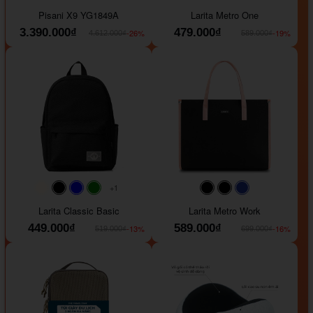
#40454a
#b76e79
#9ad8e7
#ffffff
#faf0e6
#000000
#0000FF
Pisani X9 YG1849A
Larita Metro One
3.390.000₫
479.000₫
-26%
-19%
4.612.000₫
589.000₫
+1
#faf0e6
#000000
#0000FF
#008000
#000000
#000000
#1e35a5
Larita Classic Basic
Larita Metro Work
449.000₫
589.000₫
-13%
-16%
519.000₫
699.000₫