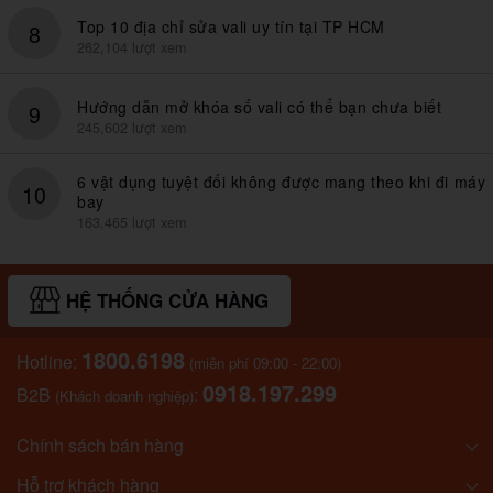
Top 10 địa chỉ sửa vali uy tín tại TP HCM
8
262,104 lượt xem
Hướng dẫn mở khóa số vali có thể bạn chưa biết
9
245,602 lượt xem
6 vật dụng tuyệt đối không được mang theo khi đi máy
10
bay
163,465 lượt xem
HỆ THỐNG CỬA HÀNG
1800.6198
Hotline:
(miễn phí 09:00 - 22:00)
0918.197.299
B2B
:
(Khách doanh nghiệp)
Chính sách bán hàng
Hỗ trợ khách hàng