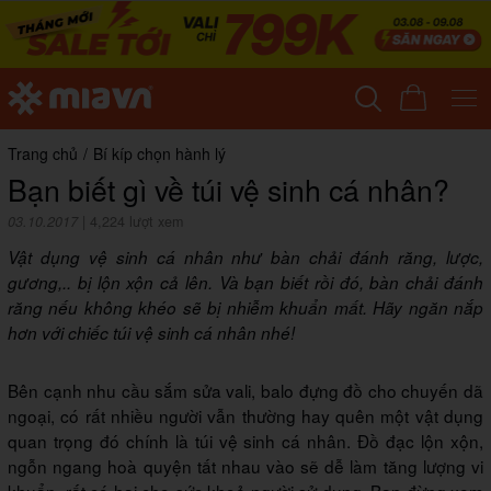
Trang chủ
/
Bí kíp chọn hành lý
Bạn biết gì về túi vệ sinh cá nhân?
03.10.2017
|
4,224 lượt xem
Vật dụng vệ sinh cá nhân như bàn chải đánh răng, lược,
gương,.. bị lộn xộn cả lên. Và bạn biết rồi đó, bàn chải đánh
răng nếu không khéo sẽ bị nhiễm khuẩn mất. Hãy ngăn nắp
hơn với chiếc túi vệ sinh cá nhân nhé!
Bên cạnh nhu cầu sắm sửa vali, balo đựng đồ cho chuyến dã
ngoại, có rất nhiều người vẫn thường hay quên một vật dụng
quan trọng đó chính là túi vệ sinh cá nhân. Đồ đạc lộn xộn,
ngỗn ngang hoà quyện tất nhau vào sẽ dễ làm tăng lượng vi