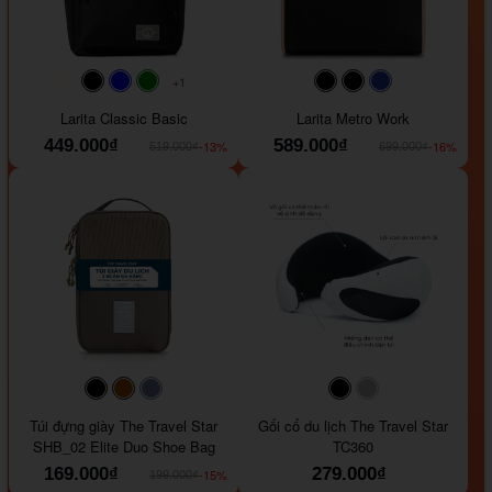
+1
#faf0e6
#000000
#0000FF
#008000
#000000
#000000
#1e35a5
Larita Classic Basic
Larita Metro Work
449.000₫
589.000₫
-13%
-16%
519.000₫
699.000₫
#000000
#964B00
#647290
#000000
#a9a9a9
Túi đựng giày The Travel Star
Gối cổ du lịch The Travel Star
SHB_02 Elite Duo Shoe Bag
TC360
169.000₫
279.000₫
-15%
199.000₫