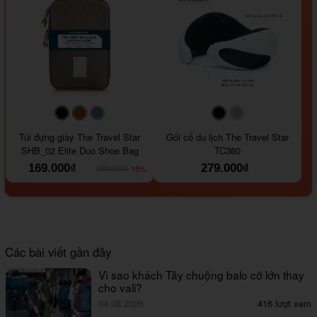
#000000
#964B00
#647290
#000000
#a9a9a9
Túi đựng giày The Travel Star
Gối cổ du lịch The Travel Star
SHB_02 Elite Duo Shoe Bag
TC360
169.000₫
279.000₫
-15%
199.000₫
Các bài viết gần đây
Vì sao khách Tây chuộng balo cỡ lớn thay
cho vali?
04.08.2026
416 lượt xem