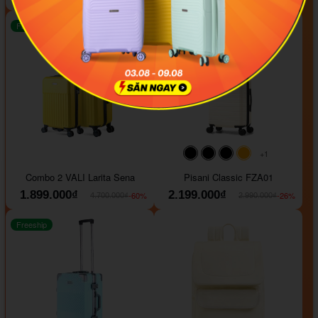
Freeship
Freeship
+1
#000000
#000000
#000000
#ffa500
Combo 2 VALI Larita Sena
Pisani Classic FZA01
1.899.000₫
2.199.000₫
-60%
-26%
4.700.000₫
2.990.000₫
Freeship