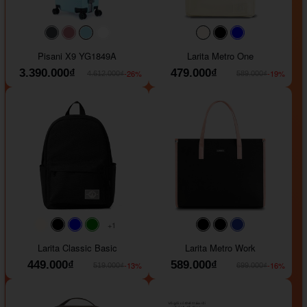
#40454a
#b76e79
#9ad8e7
#ffffff
#faf0e6
#000000
#0000FF
Pisani X9 YG1849A
Larita Metro One
3.390.000₫
479.000₫
-26%
-19%
4.612.000₫
589.000₫
+1
#faf0e6
#000000
#0000FF
#008000
#000000
#000000
#1e35a5
Larita Classic Basic
Larita Metro Work
449.000₫
589.000₫
-13%
-16%
519.000₫
699.000₫