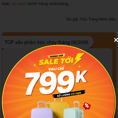
balo,
túi xách
chính hãng chất lượng.
Tác giả:
Trần Trọng Minh Hiếu
TOP sản phẩm bán chạy tháng 08/2026
#093f69
#ffa500
#FF0000
#000000
#000000
#000000
Larita Yuno AH0325
Larita Miyo AH01252
749.000₫
799.000₫
-37%
-33%
1.189.000₫
1.199.000₫