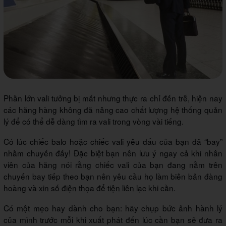
Phần lớn vali tưởng bị mất nhưng thực ra chỉ đến trễ, hiện nay
các hãng hàng không đã nâng cao chất lượng hệ thống quản
lý để có thể dễ dàng tìm ra vali trong vòng vài tiếng.
Có lúc chiếc balo hoặc chiếc vali yêu dấu của bạn đã “bay”
nhầm chuyến đấy! Đặc biệt bạn nên lưu ý ngay cả khi nhân
viên của hãng nói rằng chiếc vali của bạn đang nằm trên
chuyến bay tiếp theo bạn nên yêu cầu họ làm biên bản đàng
hoàng và xin số điện thọa để tiện liên lạc khi cần.
Có một mẹo hay dành cho bạn: hãy chụp bức ảnh hành lý
của mình trước mỗi khi xuất phát đến lúc cần bạn sẽ đưa ra