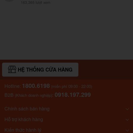
163,365 lượt xem
HỆ THỐNG CỬA HÀNG
1800.6198
Hotline:
(miễn phí 09:00 - 22:00)
0918.197.299
B2B
:
(Khách doanh nghiệp)
Chính sách bán hàng
Hỗ trợ khách hàng
Kiến thức hành lý