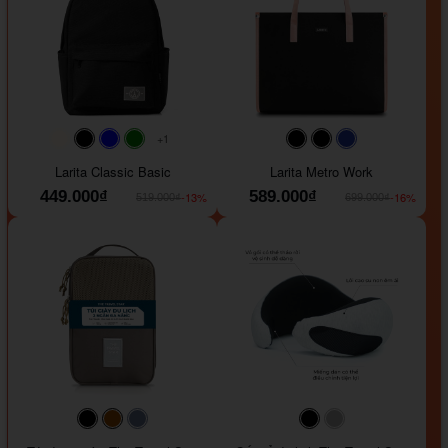
+1
#faf0e6
#000000
#0000FF
#008000
#000000
#000000
#1e35a5
Larita Classic Basic
Larita Metro Work
449.000₫
589.000₫
-13%
-16%
519.000₫
699.000₫
#000000
#964B00
#647290
#000000
#a9a9a9