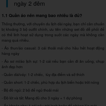
ngày 2 đêm
1.1 Quần áo nên mang bao nhiêu là đủ?
Thông thường, với chuyến du lịch dài ngày, bạn chỉ cần chuẩn
bị khoảng 3 bộ outfit chính, ưu tiên những set đồ dễ phối để
có thể linh hoạt sử dụng trong suốt các ngày mà không cần
mang quá nhiều.
- Áo thun/áo casual: 3 cái thoải mái cho hầu hết hoạt động
hàng ngày
- Áo sơ mi/áo lịch sự: 1-2 cái nếu bạn cần đi ăn uống, chụp
ảnh đẹp hơn
- Quần dài/váy: 1-2 chiếc, tùy địa điểm và sở thích
- Quần short: 1-2 chiếc, phù hợp du lịch biển hoặc trời nóng
- Bộ đồ ngủ: 2 bộ để ngủ thoải mái
- Đồ lót và tất: Mang đủ cho 3 ngày + 1 dự phòng
- Áo khoác nhẹ: 1 cái nếu trời lạnh hoặc để phòng lúc mát