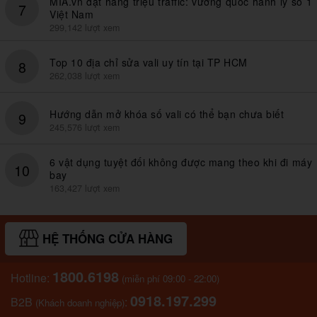
MIA.vn đạt hàng triệu traffic: vương quốc hành lý số 1
7
Việt Nam
299,142 lượt xem
Top 10 địa chỉ sửa vali uy tín tại TP HCM
8
262,038 lượt xem
Hướng dẫn mở khóa số vali có thể bạn chưa biết
9
245,576 lượt xem
6 vật dụng tuyệt đối không được mang theo khi đi máy
10
bay
163,427 lượt xem
HỆ THỐNG CỬA HÀNG
1800.6198
Hotline:
(miễn phí 09:00 - 22:00)
0918.197.299
B2B
:
(Khách doanh nghiệp)