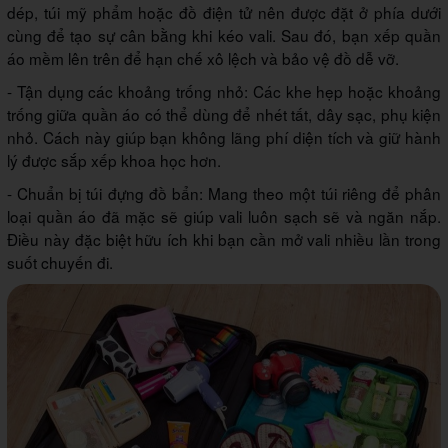
dép, túi mỹ phẩm hoặc đồ điện tử nên được đặt ở phía dưới
cùng để tạo sự cân bằng khi kéo vali. Sau đó, bạn xếp quần
áo mềm lên trên để hạn chế xô lệch và bảo vệ đồ dễ vỡ.
- Tận dụng các khoảng trống nhỏ: Các khe hẹp hoặc khoảng
trống giữa quần áo có thể dùng để nhét tất, dây sạc, phụ kiện
nhỏ. Cách này giúp bạn không lãng phí diện tích và giữ hành
lý được sắp xếp khoa học hơn.
- Chuẩn bị túi đựng đồ bẩn: Mang theo một túi riêng để phân
loại quần áo đã mặc sẽ giúp vali luôn sạch sẽ và ngăn nắp.
Điều này đặc biệt hữu ích khi bạn cần mở vali nhiều lần trong
suốt chuyến đi.