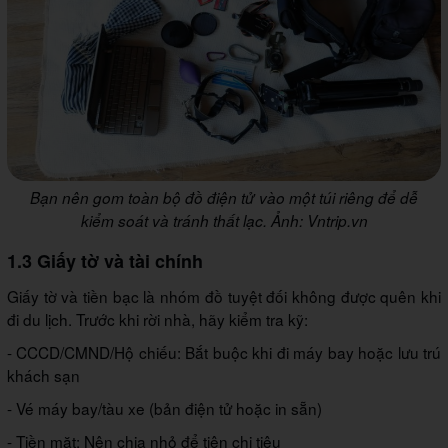
Bạn nên gom toàn bộ đồ điện tử vào một túi riêng để dễ
kiểm soát và tránh thất lạc. Ảnh: Vntrip.vn
1.3 Giấy tờ và tài chính
Giấy tờ và tiền bạc là nhóm đồ tuyệt đối không được quên khi
đi du lịch. Trước khi rời nhà, hãy kiểm tra kỹ:
- CCCD/CMND/Hộ chiếu: Bắt buộc khi đi máy bay hoặc lưu trú
khách sạn
- Vé máy bay/tàu xe (bản điện tử hoặc in sẵn)
- Tiền mặt: Nên chia nhỏ để tiện chi tiêu