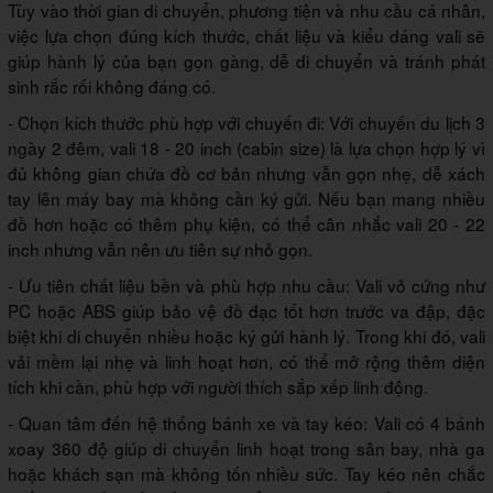
Tùy vào thời gian di chuyển, phương tiện và nhu cầu cá nhân,
việc lựa chọn đúng kích thước, chất liệu và kiểu dáng vali sẽ
giúp hành lý của bạn gọn gàng, dễ di chuyển và tránh phát
sinh rắc rối không đáng có.
- Chọn kích thước phù hợp với chuyến đi: Với chuyến du lịch 3
ngày 2 đêm, vali 18 - 20 inch (cabin size) là lựa chọn hợp lý vì
đủ không gian chứa đồ cơ bản nhưng vẫn gọn nhẹ, dễ xách
tay lên máy bay mà không cần ký gửi. Nếu bạn mang nhiều
đồ hơn hoặc có thêm phụ kiện, có thể cân nhắc vali 20 - 22
inch nhưng vẫn nên ưu tiên sự nhỏ gọn.
- Ưu tiên chất liệu bền và phù hợp nhu cầu: Vali vỏ cứng như
PC hoặc ABS giúp bảo vệ đồ đạc tốt hơn trước va đập, đặc
biệt khi di chuyển nhiều hoặc ký gửi hành lý. Trong khi đó, vali
vải mềm lại nhẹ và linh hoạt hơn, có thể mở rộng thêm diện
tích khi cần, phù hợp với người thích sắp xếp linh động.
- Quan tâm đến hệ thống bánh xe và tay kéo: Vali có 4 bánh
xoay 360 độ giúp di chuyển linh hoạt trong sân bay, nhà ga
hoặc khách sạn mà không tốn nhiều sức. Tay kéo nên chắc