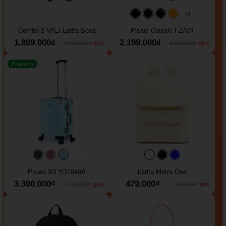
+1
#000000
#000000
#000000
#ffa500
Combo 2 VALI Larita Sena
Pisani Classic FZA01
1.899.000₫
2.199.000₫
-60%
-26%
4.700.000₫
2.990.000₫
Freeship
#40454a
#b76e79
#9ad8e7
#ffffff
#faf0e6
#000000
#0000FF
Pisani X9 YG1849A
Larita Metro One
3.390.000₫
479.000₫
-26%
-19%
4.612.000₫
589.000₫