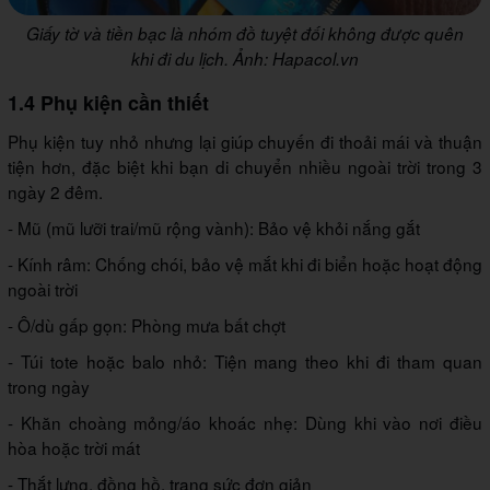
Giấy tờ và tiền bạc là nhóm đồ tuyệt đối không được quên
khi đi du lịch. Ảnh: Hapacol.vn
1.4 Phụ kiện cần thiết
Phụ kiện tuy nhỏ nhưng lại giúp chuyến đi thoải mái và thuận
tiện hơn, đặc biệt khi bạn di chuyển nhiều ngoài trời trong 3
ngày 2 đêm.
- Mũ (mũ lưỡi trai/mũ rộng vành): Bảo vệ khỏi nắng gắt
- Kính râm: Chống chói, bảo vệ mắt khi đi biển hoặc hoạt động
ngoài trời
- Ô/dù gấp gọn: Phòng mưa bất chợt
- Túi tote hoặc balo nhỏ: Tiện mang theo khi đi tham quan
trong ngày
- Khăn choàng mỏng/áo khoác nhẹ: Dùng khi vào nơi điều
hòa hoặc trời mát
- Thắt lưng, đồng hồ, trang sức đơn giản