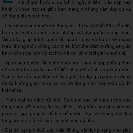
Khi chuẩn bị đồ đi du lịch 3 ngày 2 đêm, việc sắp xếp
hành lý khoa học sẽ giúp bạn mang ít nhưng vẫn đầy đủ và
dễ dàng di chuyển hơn.
- Lên danh sách trước khi đóng vali: Trước khi bắt đầu xếp đồ,
bạn nên viết ra danh sách những vật dụng cần mang theo.
Việc này giúp tránh quên đồ quan trọng và hạn chế mang
theo những món không cần thiết. Một checklist rõ ràng sẽ giúp
bạn kiểm soát hành lý tốt hơn và tiết kiệm thời gian chuẩn bị.
- Áp dụng nguyên tắc cuộn quần áo: Thay vì gấp phẳng, bạn
nên cuộn tròn quần áo để tiết kiệm diện tích và giảm nhăn.
Cách sắp xếp này được nhiều người áp dụng vì giúp tận dụng
tối đa không gian trong vali và dễ dàng nhìn thấy toàn bộ đồ
khi mở ra.
- Phân loại đồ bằng túi nhỏ: Sử dụng các túi đựng riêng cho
từng nhóm đồ như quần áo, đồ lót, mỹ phẩm hay phụ kiện sẽ
giúp vali gọn gàng và dễ tìm kiếm hơn. Bạn sẽ không phải lục
tung hành lý mỗi khi cần lấy một món đồ nhỏ.
- Đặt đồ nặng ở dưới đáy vali: Những vật dụng nặng như giày