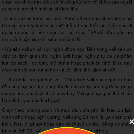
chắn, có nhiều nấc điều chỉnh để phù hợp với chiều cao người
dùng và hạn chế mỏi tay khi kéo lâu.
- Chọn vali có khóa an toàn: Khóa số là trang bị cơ bản giúp
bảo vệ hành lý khỏi việc mở nhầm hoặc thất lạc. Nếu bạn đi
du lịch quốc tế, nên chọn vali có khóa TSA để đảm bảo an
ninh và thuận tiện khi kiểm tra hành lý.
- Ưu tiên vali có bố cục ngăn khoa học: Bên trong vali nên có
dây cố định quần áo, ngăn lưới hoặc ngăn phụ để dễ phân
loại đồ sạch - đồ bẩn, mỹ phẩm hoặc phụ kiện nhỏ. Điều này
giúp hành lý gọn gàng hơn và tiết kiệm thời gian tìm đồ.
- Cân nhắc trọng lượng vali: Một chiếc vali nhẹ ngay từ ban
đầu sẽ giúp bạn tận dụng tối đa cân nặng hành lý được phép
mang theo, đặc biệt khi đi máy bay. Vali quá nặng có thể khiến
bạn dễ bị quá cân khi ký gửi.
Chọn theo phong cách và mục đích chuyến đi: Nếu du lịch
thành phố hoặc nghỉ dưỡng, vali cứng 20 inch là lựa chọn phổ
biến. Nếu đi phượt hoặc cần di chuyển nhiều bằng xe máy,
balo du lịch 30 - 40L có thể linh hoạt và tiện lợi hơn.