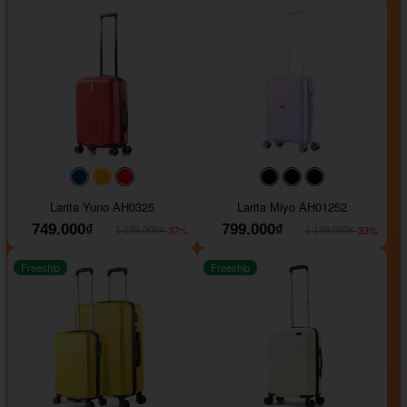
#093f69
#ffa500
#FF0000
#000000
#000000
#000000
Larita Yuno AH0325
Larita Miyo AH01252
749.000₫
799.000₫
-37%
-33%
1.189.000₫
1.199.000₫
Freeship
Freeship