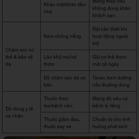
Mang theo nếu
Khăn mặt/khăn tắm
không dùng khăn
nhỏ
khách sạn
Rất cần thiết khi
Kem chống nắng
hoạt động ngoài
trời
Chăm sóc cơ
thể & bảo vệ
Lăn khử mùi/xịt
Giữ cơ thể thơm
da
thơm
mát cả ngày
Đồ chăm sóc da cơ
Toner, kem dưỡng
bản
nếu thường dùng
Thuốc theo
Mang đủ nếu có
toa/bệnh nền
bệnh lý riêng
Đồ dùng y tế
cá nhân
Thuốc giảm đau,
Chuẩn bị cho tình
thuốc say xe
huống phát sinh