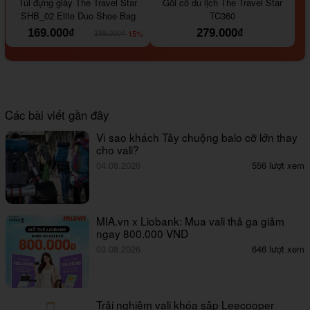
Túi đựng giày The Travel Star
Gối cổ du lịch The Travel Star
SHB_02 Elite Duo Shoe Bag
TC360
169.000₫
279.000₫
-15%
199.000₫
Các bài viết gần đây
Vì sao khách Tây chuộng balo cỡ lớn thay
cho vali?
04.08.2026
556 lượt xem
MIA.vn x Liobank: Mua vali thả ga giảm
ngay 800.000 VND
03.08.2026
646 lượt xem
Trải nghiệm vali khóa sập Leecooper