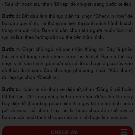
- Sau khi hoàn tất, nhấn “Đi tiếp” để chuyển sang bước kế tiếp.
Bắt đầu làm thủ tục điện tử, chọn “Check in now” để
Bước 3:
bắt đầu quy trình. Hệ thống sẽ hiển thị danh sách hành khách
trong mã đặt chỗ. Bạn chỉ cần chọn tên người muốn làm thủ
tục rồi làm theo hướng dẫn cụ thể trên màn hình.
Chọn chỗ ngồi và xác nhận thông tin. Đây là phần
Bước 4:
thú vị nhất trong cách check in online Vietjet. Bạn có thể tùy
chọn vị trí yêu thích: gần cửa sổ, sát lối đi hoặc ở giữa tùy vào
sở thích di chuyển. Sau khi chọn ghế xong, nhấn “Xác nhận”,
rồi tiếp tục chọn “Check in”.
Hoàn tất và nhận vé điện tử, nhấn “Đồng ý” để hoàn
Bước 5:
tất thủ tục. Chỉ trong vài giây bạn sẽ nhận được thẻ lên máy
bay điện tử (boarding pass) hiển thị ngay trên màn hình hoặc
gửi về email cá nhân. Hãy lưu lại hoặc chụp ảnh thẻ này vì
bạn sẽ cần xuất trình khi qua cửa an ninh hoặc lên máy bay.