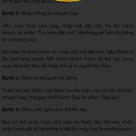
bố trí gần khu vực quầy thủ tục.
Nhập thông tin chuyến bay
Bước 2:
Trên màn hình cảm ứng, nhập mã đặt chỗ, họ tên hành
khách, rồi nhấn “Tìm kiếm đặt chỗ”. Hệ thống sẽ hiển thị thông
tin vé tương ứng.
Nếu bạn đi theo nhóm có cùng một mã đặt chỗ, hãy check in
lần lượt từng người. Mỗi hành khách hoàn tất thủ tục xong,
quay lại bước đầu để nhập thông tin người tiếp theo.
Kiểm tra thông tin kỹ lưỡng
Bước 3:
Trước khi xác nhận, hãy kiểm tra cẩn thận các chi tiết như tên,
chuyến bay, thời gian khởi hành. Sau đó chọn “Tiếp tục”.
Chọn chỗ ngồi và in thẻ lên tàu
Bước 4:
Bạn có thể tự do chọn chỗ ngồi ưa thích. Sau khi xác nhận,
nhấn hoàn tất để hệ thống in thẻ lên máy bay (boarding pass).