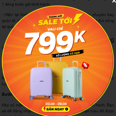
1 tiếng trước giờ khởi hành.
- Hiện tại hình thức này chưa áp dụng cho các chuyến bay
quốc tế, vì quy trình xuất nhập cảnh yêu cầu kiểm tra thủ công
tại quầy.
4
Cách check in online Vietjet bằng
kiosk tại sân bay
4.1 Hướng dẫn cách check in online Vietjet bằng
kiosk
Nếu bạn chưa từng trải nghiệm hình thức này, hãy tham khảo
hướng dẫn chi tiết dưới đây:
Đến sớm và tìm Kiosk Vietjet
Bước 1:
Hãy có mặt tại sân bay ít nhất 2 tiếng trước giờ khởi hành. Bạn
sẽ dễ dàng nhận ra những Kiosk check in Vietjet màu đỏ được