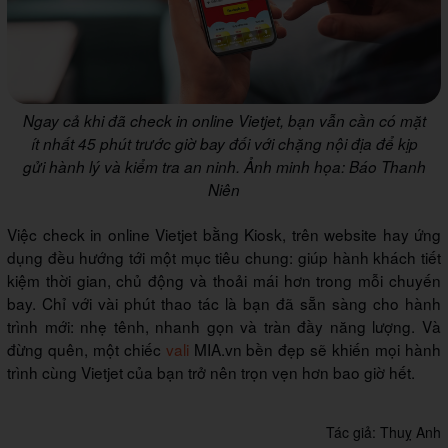
Ngay cả khi đã check in online Vietjet, bạn vẫn cần có mặt
ít nhất 45 phút trước giờ bay đối với chặng nội địa để kịp
gửi hành lý và kiểm tra an ninh. Ảnh minh họa: Báo Thanh
Niên
Việc check in online Vietjet bằng Kiosk, trên website hay ứng
dụng đều hướng tới một mục tiêu chung: giúp hành khách tiết
kiệm thời gian, chủ động và thoải mái hơn trong mỗi chuyến
bay. Chỉ với vài phút thao tác là bạn đã sẵn sàng cho hành
trình mới: nhẹ tênh, nhanh gọn và tràn đầy năng lượng. Và
đừng quên, một chiếc
vali
MIA.vn bền đẹp sẽ khiến mọi hành
trình cùng Vietjet của bạn trở nên trọn vẹn hơn bao giờ hết.
Tác giả:
Thuỵ Anh