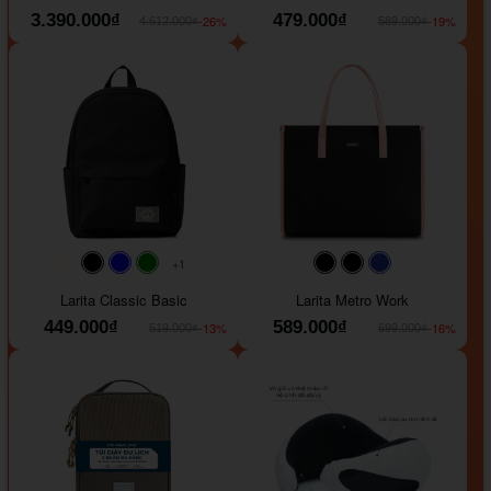
3.390.000₫
479.000₫
-26%
-19%
4.612.000₫
589.000₫
+1
#faf0e6
#000000
#0000FF
#008000
#000000
#000000
#1e35a5
Larita Classic Basic
Larita Metro Work
449.000₫
589.000₫
-13%
-16%
519.000₫
699.000₫