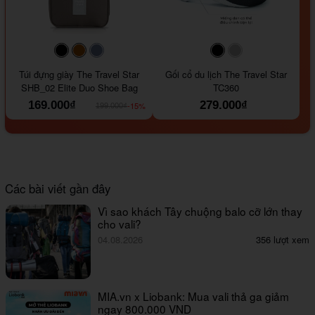
#000000
#964B00
#647290
#000000
#a9a9a9
Túi đựng giày The Travel Star
Gối cổ du lịch The Travel Star
SHB_02 Elite Duo Shoe Bag
TC360
169.000₫
279.000₫
-15%
199.000₫
Các bài viết gần đây
Vì sao khách Tây chuộng balo cỡ lớn thay
cho vali?
04.08.2026
356 lượt xem
MIA.vn x Liobank: Mua vali thả ga giảm
ngay 800.000 VND