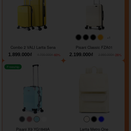
+1
#000000
#000000
#000000
#ffa500
Combo 2 VALI Larita Sena
Pisani Classic FZA01
1.899.000₫
2.199.000₫
-60%
-26%
4.700.000₫
2.990.000₫
Freeship
#40454a
#b76e79
#9ad8e7
#ffffff
#faf0e6
#000000
#0000FF
Pisani X9 YG1849A
Larita Metro One