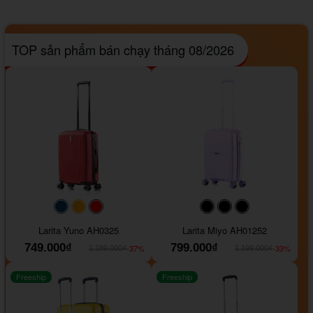
TOP sản phẩm bán chạy tháng 08/2026
#093f69
#ffa500
#FF0000
#000000
#000000
#000000
Larita Yuno AH0325
Larita Miyo AH01252
749.000₫
799.000₫
-37%
-33%
1.189.000₫
1.199.000₫
Freeship
Freeship