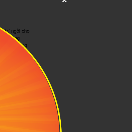
ị trí ngồi cho
 thụ động
 thương lượng