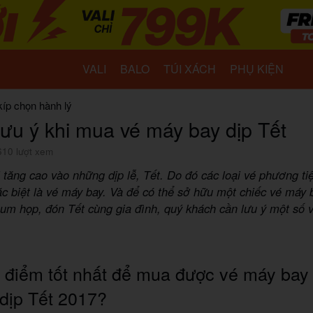
VALI
BALO
TÚI XÁCH
PHỤ KIỆN
kíp chọn hành lý
ưu ý khi mua vé máy bay dịp Tết
610 lượt xem
i tăng cao vào những dịp lễ, Tết. Do đó các loại vé phương ti
c biệt là vé máy bay. Và để có thể sở hữu một chiếc vé máy
sum họp, đón Tết cùng gia đình, quý khách cần lưu ý một số 
 điểm tốt nhất để mua được vé máy bay 
dịp Tết 2017?