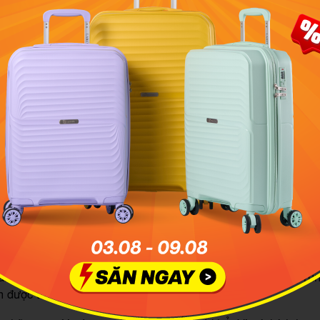
ọn vị trí chỗ ngồi trên máy bay còn phải dựa trên một vài yếu 
túi tiền:
ng, phần lớn hành khách sẽ chọn hạng ghế Economy Class c
g nội địa.
một người thành đạt, có mức tài chính cao thì bạn có thể ch
t Class hoặc Business Class để trải nghiệm sự tiện nghi, tho
yến bay.
 nhu cầu bản thân: Bạn nên chọn cho mình vị trí ghế ngồi ở 
n thân máy bay, vì ở khu vực này hạn chế tiếng ồn và độ ru
h được tình trạng “say”.