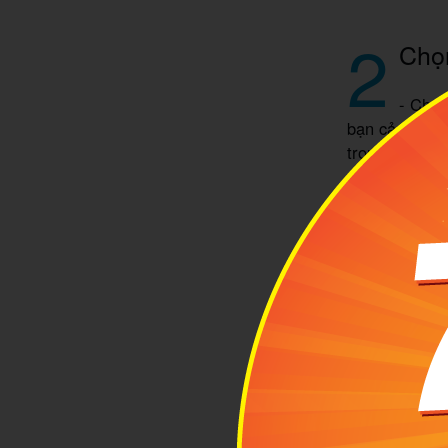
2
Chọn
- Chuy
bạn cảm giác
trong việc nh
với nhân viên