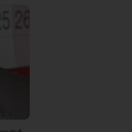
ong dịp lễ,