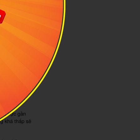
tố như:
ho các chuyến
ọn cho mình
ải mái hơn
khu vực gần
ng khá thấp sẽ