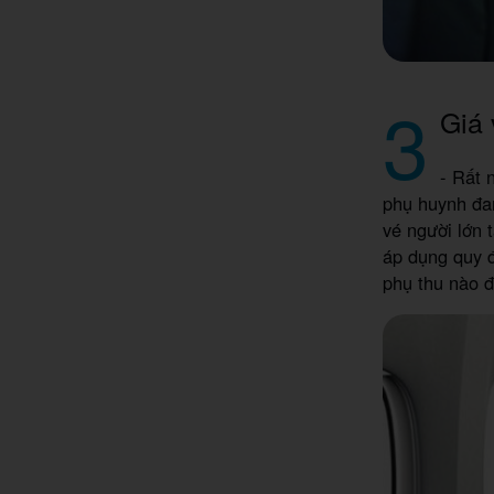
3
Giá 
- Rất 
phụ huynh đan
vé người lớn 
áp dụng quy đ
phụ thu nào đ