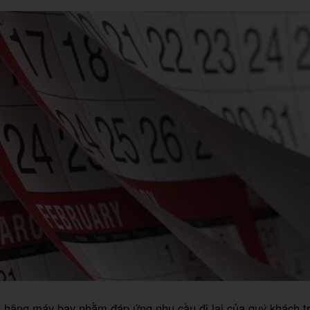
u hãng máy bay nhằm đáp ứng nhu cầu đi lại của quý khách tr