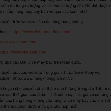
t sớm đã tung ra lượng vé Tết với số lượng lớn. Để đặt được 
ất nhiều hãng máy bay bán vé qua các kênh như:
 tuyến trên website của các hãng hàng không:
lines -
https://www.vietnamairlines.com
ps://www.jetstar.com
https://www.vietjetair.com
g qua các Đại lý vé máy bay trên toàn quốc.
 tuyến qua các website trung gian: http://www.Abay.vn,
adi.vn, http://www.hangkhonggiare247.vn.
ế hoạch cho chuyến đi về thăm quê hương trong dịp Tết thì 
é vào thời gian cao điểm. Thời điểm cận Tết giá vé sẽ tăng 
ểm các hãng hàng không vừa tung ra vé máy bay cho dịp Tết l
có thể lựa chọn được mức giá phù hợp nhất.