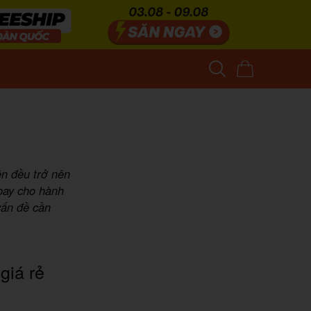
ện đều trở nên
 bay cho hành
vấn đề cần
giá rẻ