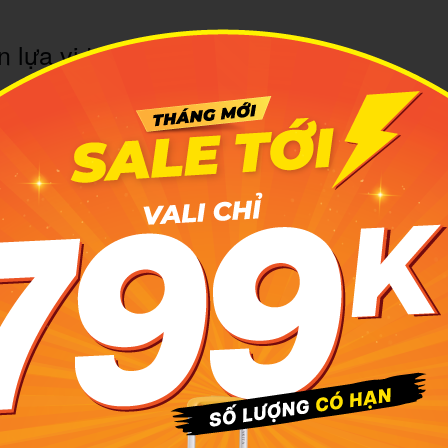
 lựa vị trí ngồi thoải mái.
ến bay của bạn sẽ đỡ mệt mỏi hơn khi bạn có thể chọn được v
 thoải mái nhất. Nhưng hiện nay hầu hết mọi hành khách đều
ận vị trí chỗ ngồi từ nhân viên. Tuy nhiên, hành khách có thể
 để chọn được vị trí ngồi phù hợp với nhu cầu.