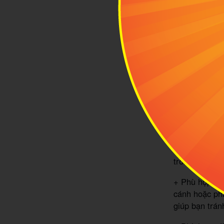
- Việc lựa ch
+ Phù hợp với 
· Thông thườ
bay ngắn tron
· Nếu bạn là 
hạng ghế Firs
trong mỗi chu
+ Phù hợp với
cánh hoặc phầ
giúp bạn trán