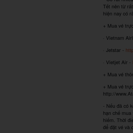
Tết nên từ rấ
hiện nay có r
+ Mua vé trực
· Vietnam Air
· Jetstar -
htt
· Vietjet Air -
+ Mua vé thôn
+ Mua vé trực
http://www.At
- Nếu đã có k
hạn chế mua v
hiếm. Thời đi
để đặt vé và 