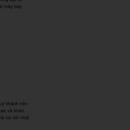
vé máy bay
quý khách nên
cao và khan
à lúc tốt nhất