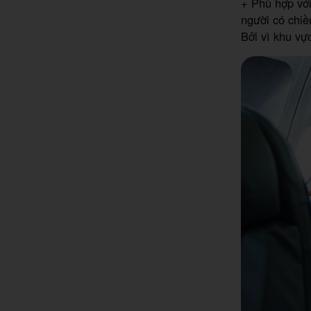
+ Phù hợp với
người có chiề
Bởi vì khu vự