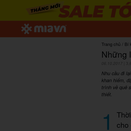
Trang chủ
/
Bí 
Những l
06.10.2017
|
3,
Nhu cầu đi lạ
khan hiếm, đặ
trình về quê 
thiết.
1
Thời
cho 