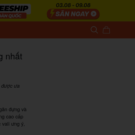
g nhất
p được ưa
ngăn đựng và
ông cao cấp
vali ưng ý,