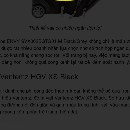
Thiết kế vali có nhiều ngăn tiện lợi
kos ENVY SVX002BGTG01 M Black/Grey không chỉ là mẫu val
 được rất nhiều doanh nhân lựa chọn nhờ có tích hợp ngăn đ
ệt, có khả năng chống sốc tốt. Với trang bị này, việc mang lapt
ễ dàng hơn, không quá cồng kềnh lại rất dễ kiểm soát hành lý
i Vantemz HGV XS Black
li dành cho phi công tiếp theo mà bạn không thể bỏ qua tro
g hiệu Vantemz, đó là vali Vantemz HGV XS Black. Sở hữu kí
ùng đường nét đơn giản và gam màu trung tính, vali vừa man
 không kém phần trẻ trung, hiện đại.