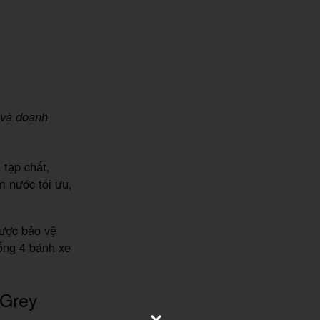
 và doanh
tạp chất,
m nước tối ưu,
được bảo vệ
ống 4 bánh xe
Grey