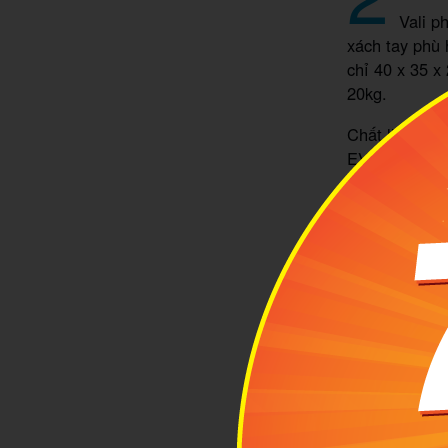
Vali 
xách tay phù
chỉ 40 x 35 x
20kg.
Chất liệu tạ
EVA. Trong đ
Thiết kế vali
Bên trong ngă
bên ngoài, đả
với nhiều ngă
dùng cá nhân 