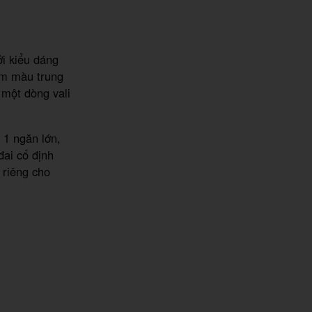
ởi kiểu dáng
am màu trung
 một dòng vali
 1 ngăn lớn,
đai cố định
 riêng cho