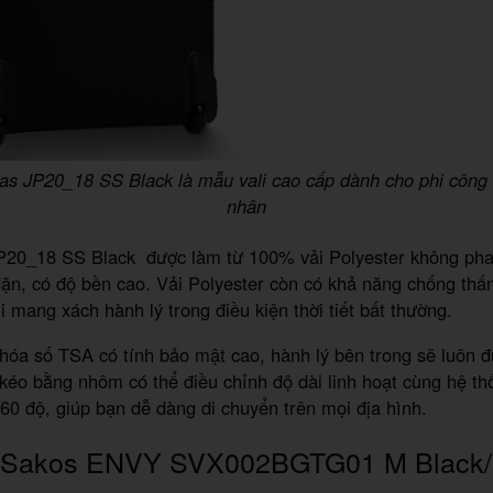
tas JP20_18 SS Black là mẫu vali cao cấp dành cho phi công
nhân
JP20_18 SS Black được làm từ 100% vải Polyester không pha 
dặn, có độ bền cao. Vải Polyester còn có khả năng chống thấ
i mang xách hành lý trong điều kiện thời tiết bất thường.
khóa số TSA có tính bảo mật cao, hành lý bên trong sẽ luôn 
kéo bằng nhôm có thể điều chỉnh độ dài linh hoạt cùng hệ th
60 độ, giúp bạn dễ dàng di chuyển trên mọi địa hình.
i Sakos ENVY SVX002BGTG01 M Black/