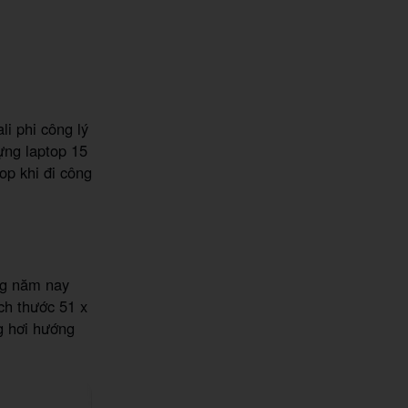
i phi công lý
ựng laptop 15
op khi đi công
.
ng năm nay
ch thước 51 x
g hơi hướng