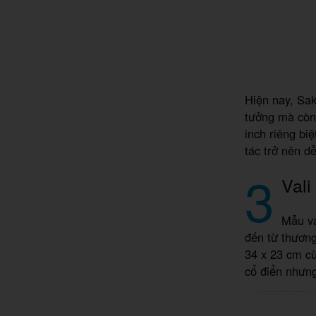
Hiện nay, Sa
tưởng mà còn
inch riêng bi
tác trở nên d
3
Val
Mẫu va
đến từ thươn
34 x 23 cm c
cổ điển nhưng