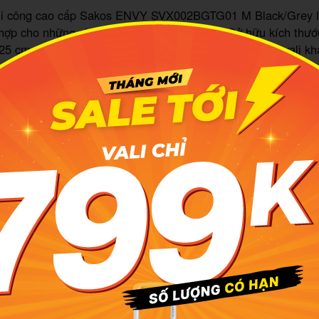
phi công cao cấp Sakos ENVY SVX002BGTG01 M Black/Grey l
 hợp cho những chuyến công tác ngắn ngày. Sở hữu kích thướ
 25 cm, trọng lượng khoảng 3.4 kg nhưng trọng tải của vali khá
o nên vali Sakos ENVY SVX002BGTG01 là Polyester, vải Nylo
ó, Polyester có khả năng kháng nước cao, hạn chế thấm nướ
 có nhiều ngăn tiện lợi, gồm 1 ngăn chính, 1 ngăn đựng laptop
n chính tích hợp dây đai song song giúp cố định đồ đạc và 
m bảo hành lý không bị moi móc, đánh cắp. Ở mặt trước vali
n nhỏ bên trong. Nhờ vậy, bạn có thể thoải mái sắp xếp các p
sao cho thuận tiện nhất khi sử dụng.