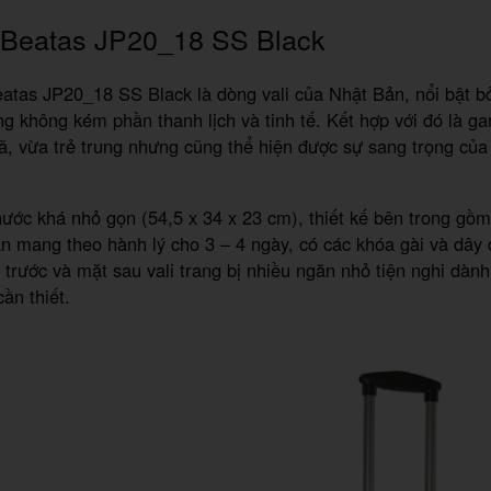
i Beatas JP20_18 SS Black
eatas JP20_18 SS Black là dòng vali của Nhật Bản, nổi bật b
g không kém phần thanh lịch và tinh tế. Kết hợp với đó là g
hã, vừa trẻ trung nhưng cũng thể hiện được sự sang trọng của
thước khá nhỏ gọn (54,5 x 34 x 23 cm), thiết kế bên trong gồm
n mang theo hành lý cho 3 – 4 ngày, có các khóa gài và dây 
 trước và mặt sau vali trang bị nhiều ngăn nhỏ tiện nghi dành
ần thiết.