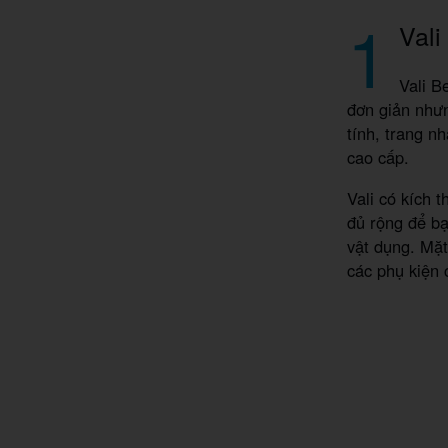
1
Val
Vali B
đơn giản nhưn
tính, trang n
cao cấp.
Vali có kích 
đủ rộng để bạ
vật dụng. Mặt
các phụ kiện c