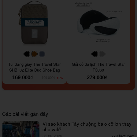
#000000
#964B00
#647290
#000000
#a9a9a9
Túi đựng giày The Travel Star
Gối cổ du lịch The Travel Star
SHB_02 Elite Duo Shoe Bag
TC360
169.000₫
279.000₫
-15%
199.000₫
Các bài viết gần đây
Vì sao khách Tây chuộng balo cỡ lớn thay
cho vali?
04.08.2026
778 lượt xem