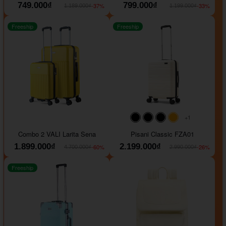
749.000₫
799.000₫
-37%
-33%
1.189.000₫
1.199.000₫
Freeship
Freeship
+1
#000000
#000000
#000000
#ffa500
Combo 2 VALI Larita Sena
Pisani Classic FZA01
1.899.000₫
2.199.000₫
-60%
-26%
4.700.000₫
2.990.000₫
Freeship