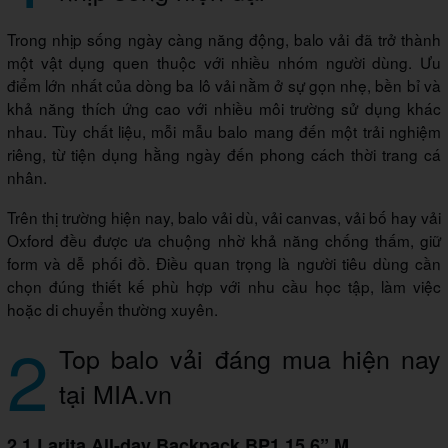
Trong nhịp sống ngày càng năng động, balo vải đã trở thành
một vật dụng quen thuộc với nhiều nhóm người dùng. Ưu
điểm lớn nhất của dòng ba lô vải nằm ở sự gọn nhẹ, bền bỉ và
khả năng thích ứng cao với nhiều môi trường sử dụng khác
nhau. Tùy chất liệu, mỗi mẫu balo mang đến một trải nghiệm
riêng, từ tiện dụng hằng ngày đến phong cách thời trang cá
nhân.
Trên thị trường hiện nay, balo vải dù, vải canvas, vải bố hay vải
Oxford đều được ưa chuộng nhờ khả năng chống thấm, giữ
form và dễ phối đồ. Điều quan trọng là người tiêu dùng cần
chọn đúng thiết kế phù hợp với nhu cầu học tập, làm việc
hoặc di chuyển thường xuyên.
2
Top balo vải đáng mua hiện nay
tại MIA.vn
2.1 Larita All-day Backpack BP1 15.6” M