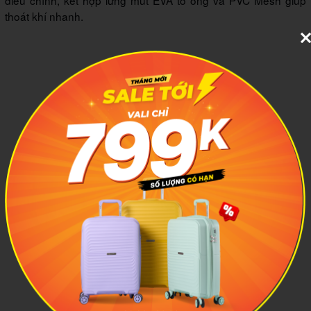
điều chỉnh, kết hợp lưng mút EVA tổ ong và PVC Mesh giúp
thoát khí nhanh.