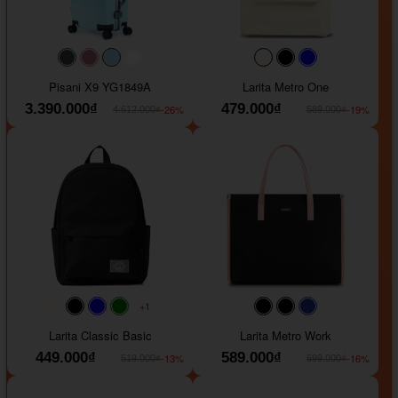
#40454a
#b76e79
#9ad8e7
#ffffff
#faf0e6
#000000
#0000FF
Pisani X9 YG1849A
Larita Metro One
3.390.000₫
479.000₫
-26%
-19%
4.612.000₫
589.000₫
+1
#faf0e6
#000000
#0000FF
#008000
#000000
#000000
#1e35a5
Larita Classic Basic
Larita Metro Work
449.000₫
589.000₫
-13%
-16%
519.000₫
699.000₫