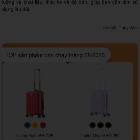
lưỡng về chất liệu, thiết kế và độ bền, giúp bạn yên tâm sử
dụng lâu dài.
Tác giả:
Thuỵ Anh
TOP sản phẩm bán chạy tháng 08/2026
#093f69
#ffa500
#FF0000
#000000
#000000
#000000
Larita Yuno AH0325
Larita Miyo AH01252