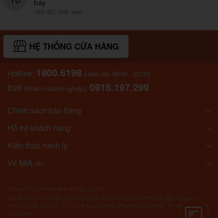
bay
163,487 lượt xem
HỆ THỐNG CỬA HÀNG
1800.6198
Hotline:
(miễn phí 09:00 - 22:00)
0918.197.299
B2B
:
(Khách doanh nghiệp)
Chính sách bán hàng
Hỗ trợ khách hàng
Kiến thức hành lý
Về MIA.vn
CÔNG TY CỔ PHẦN MIA RETAIL @2026
Mã số doanh nghiệp: 0314826894 do sở KH & ĐT TP.HCM cấp ngày
10/01/2018. Địa chỉ: 117-119 Bạch Đằng, Phường Gia Định, TP. Hồ Chí Minh,
Việt Nam.