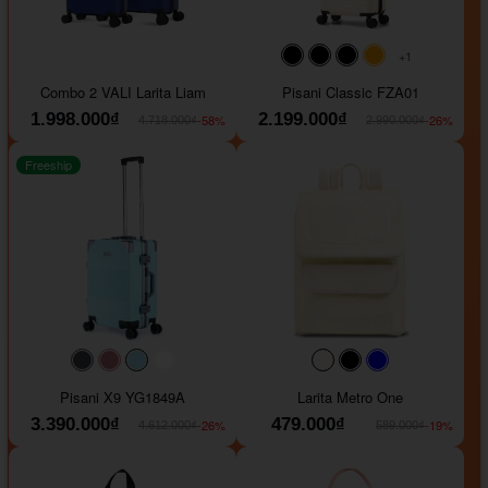
+1
#000000
#000000
#000000
#ffa500
Combo 2 VALI Larita Liam
Pisani Classic FZA01
1.998.000₫
2.199.000₫
-58%
-26%
4.718.000₫
2.990.000₫
Freeship
#40454a
#b76e79
#9ad8e7
#ffffff
#faf0e6
#000000
#0000FF
Pisani X9 YG1849A
Larita Metro One
3.390.000₫
479.000₫
-26%
-19%
4.612.000₫
589.000₫