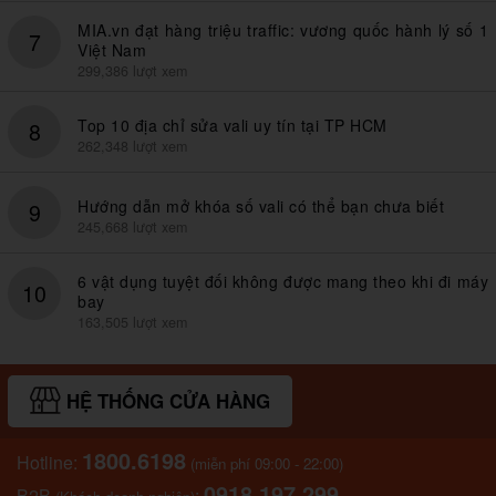
MIA.vn đạt hàng triệu traffic: vương quốc hành lý số 1
7
Việt Nam
299,386 lượt xem
Top 10 địa chỉ sửa vali uy tín tại TP HCM
8
262,348 lượt xem
Hướng dẫn mở khóa số vali có thể bạn chưa biết
9
245,668 lượt xem
6 vật dụng tuyệt đối không được mang theo khi đi máy
10
bay
163,505 lượt xem
HỆ THỐNG CỬA HÀNG
1800.6198
Hotline:
(miễn phí 09:00 - 22:00)
0918.197.299
B2B
: