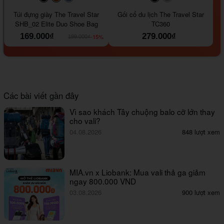
#000000
#964B00
#647290
#000000
#a9a9a9
Túi đựng giày The Travel Star
Gối cổ du lịch The Travel Star
SHB_02 Elite Duo Shoe Bag
TC360
169.000₫
279.000₫
-15%
199.000₫
Các bài viết gần đây
Vì sao khách Tây chuộng balo cỡ lớn thay
cho vali?
04.08.2026
848 lượt xem
MIA.vn x Liobank: Mua vali thả ga giảm
ngay 800.000 VND
03.08.2026
900 lượt xem