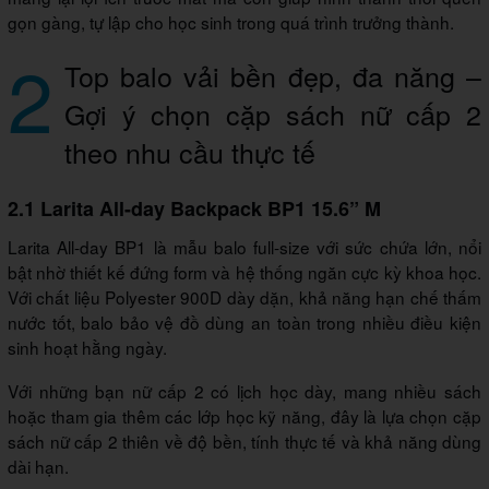
gọn gàng, tự lập cho học sinh trong quá trình trưởng thành.
2
Top balo vải bền đẹp, đa năng –
Gợi ý chọn cặp sách nữ cấp 2
theo nhu cầu thực tế
2.1 Larita All-day Backpack BP1 15.6” M
Larita All-day BP1 là mẫu balo full-size với sức chứa lớn, nổi
bật nhờ thiết kế đứng form và hệ thống ngăn cực kỳ khoa học.
Với chất liệu Polyester 900D dày dặn, khả năng hạn chế thấm
nước tốt, balo bảo vệ đồ dùng an toàn trong nhiều điều kiện
sinh hoạt hằng ngày.
Với những bạn nữ cấp 2 có lịch học dày, mang nhiều sách
hoặc tham gia thêm các lớp học kỹ năng, đây là lựa chọn cặp
sách nữ cấp 2 thiên về độ bền, tính thực tế và khả năng dùng
dài hạn.