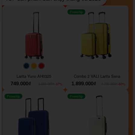
Freeship
#093f69
#ffa500
#FF0000
Larita Yuno AH0325
Combo 2 VALI Larita Sena
749.000₫
1.899.000₫
-37%
-60%
1.189.000₫
4.700.000₫
Freeship
Freeship